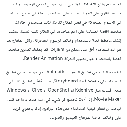
المتحركة، ولكن الاختلاف الرئيسي بينهما هو أن تكوين الرسوم الهزلية
يساعد القارئ على تحريك عينيه على الصفحة، بينما تبقى عيون المشاهد
في الرسوم المتحركة في نفس المكان تقريبًا، لذلك ستحتوي إطارات
مخطط القصة المتتالية على أهم عناصرها في المكان نفسه نسبيًا. يمكنك
إنشاء مخطط قصة باستخدام وظائف الرسوم المتحركة، ولكن المفتاح هنا
هو أنك تستخدم أقل عدد ممكن من الإطارات، كما يمكنك تصدير مخطط
القصة باستخدام خيار تصيير الحركة Render Animation.
الخطوة التالية هي تطبيق التحريك Animatic الذي هو عبارة عن تطبيق
التحريك على مخطط قصة Storyboard، حيث يُفضَّل تطبيق ذلك في
محرر فيديو مثل Kdenlive أو OpenShot أو Olive أو Windows
Movie Maker. إذا أردت تجميع كل شيء في رسم متحرك واحد كبير،
فيجب أن تتعلم كيفية استخدام مثل هذه البرامج، إذ لا يحتوي كريتا
على وظائف خاصة بمونتاج الفيديو والصوت.