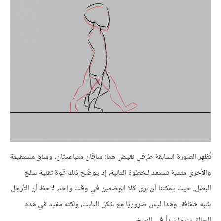
تُظهِر الصورة السابقة طرفي نقيض هما: ساقان متباعدتان، وساق مستقيمة
والأخرى مثنية تستعد للخطوة التالية، إذ يوضّح ذلك قوة تقنية سلخ
البصل، حيث يمكننا أن نرى كلا الوضعين في وقت واحد. لاحظ أن الأرجل
شبه شفافة، وهذا ليس ضروريًا مع شكل الثابت، ولكنه مفيد في هذه
الحالة عندما نبدأ في النسخ.