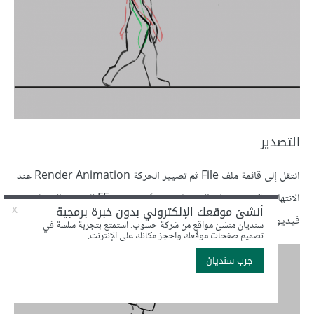
التصدير
انتقل إلى قائمة ملف File ثم تصيير الحركة Render Animation عند
الانتهاء، ولكن ستحتاج إلى برنامج يسمَّى FFmpeg للتصيير إلى ملف
فيديو.