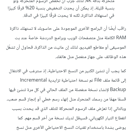
متحركة بدقة 4K، لذلك جرّب أن تخفّض الرسوم المتحركة ولو
بنسبة قليلة، إذ يمكن أن يحدِث التخفيض بنسبة 20% فرقًا كبيرًا
في استهلاك الذاكرة، لكنه لا يحدِث فرقًا كبيرًا في الدقة.
راقب أيضًا أن البرامج الأخرى الموجودة على حاسوبك لا تستهلك ذاكرة
RAM الكاملة مثل متصفحات الويب وبرامج الدردشة خاصةً عند بث
الموسيقى أو مقاطع الفيديو، لذلك إن عانيت من الذاكرة، فحاول أن تشغّل
هذه الوظائف على جهاز منفصل مثل هاتفك.
كما يجب أن تنشئ الكثير من النسخ الاحتياطية، إذ سترغب في الانتقال
إلى قائمة ملف File ثم نسخة احتياطية تزايدية Incremental
Backup لإنشاء نسخة منفصلة من الملف الحالي في كل مرة تنشئ فيها
قسمًا مهمًا من رسمك المتحرك مثل إنهاء رسم خطي أو إنجاز قسم صعب،
وبالتالي إذا تعرّض ملف الرسوم المتحركة للتلف الذي قد يحدث بسبب
انقطاع التيار الكهربائي، فسيظل لديك نسخة من آخر قسم مهم. كما
يوصَى بشدة باستخدام تقنيات النسخ الاحتياطي الأخرى مثل نسخ