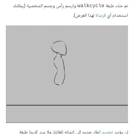
ثم حدّد طبقة
وارسم رأس وجسم الشخصية (يمكنك
walkcycle
استخدام أي
فرشاة
لهذا الغرض).
لن يؤدي
تحديد
إطار جديد إلى إنشائه تلقائيًا، ولا يرى كريتا طبقة