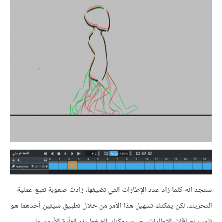
ستجد أنه كلما زاد عدد الإطارات التي تضيفها، زادت صعوبة تتبع عملية
التحريك. لكن يمكنك تسهيل هذا الأمر من خلال تطبيق شيئين أحدهما هو
تلوين لصاقات الإطارات، حيث يمكنك الضغط بزر الفأرة الأيمن على