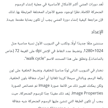
تُعَد دورات المشي أكثر الأشكال الأساسية في عملية إنشاء الرسوم
المتحركة الكاملة، نظرًا لوجود جميع الأجزاء المختلفة المرتبطة بها، لذلك
فإن مراجعة كيفية إنشاء دورة المشي يجب أن تكون بمثابة مقدمة جيدة.
الإعداد
سننشئ ملفًا جديدًا أولًا، ونكتب في التبويب الأول نسبة مناسبة مثل
1280‎×1024، ونضبط عدد النقاط في الإنش dpi على القيمة 72 (خاص
بالشاشات)، ونطلق على هذا المستند الاسم "walk cycle".
نختار في التبويب الثاني لونًا مناسبًا للخلفية، ونضبط الخلفية على لون
رقعة الرسم، وبالتالي سيملأ كريتا تلقائيًا أي أجزاء شفافة بلون الخلفية،
ولكن يمكنك تغيير ذلك من قائمة صورة Image ثم خصائص الصورة
Image Properties. يُعَد ذلك مفيدًا جدًا للرسوم المتحركة، حيث
يجب أن تكون الطبقة التي تنشئ عليها الرسوم المتحركة شبه شفافة