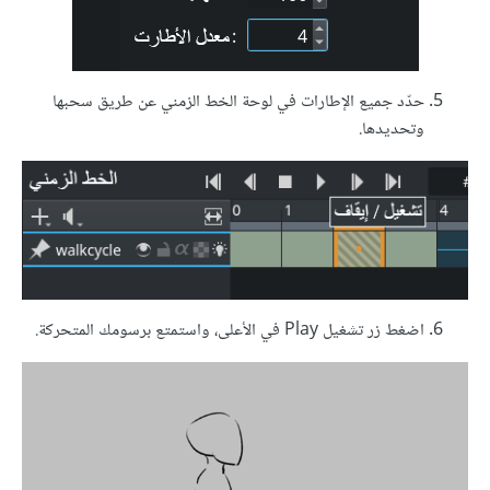
حدّد جميع الإطارات في لوحة الخط الزمني عن طريق سحبها
وتحديدها.
اضغط زر تشغيل Play في الأعلى، واستمتع برسومك المتحركة.