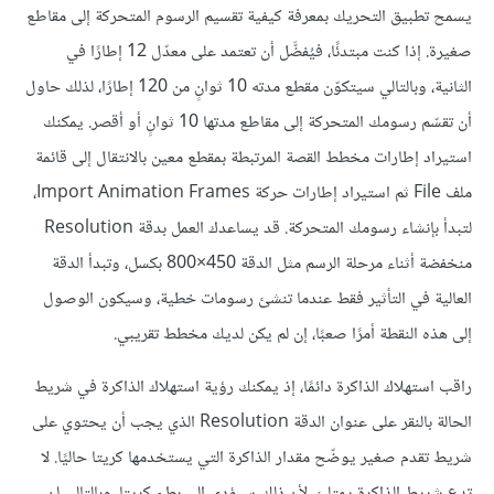
يسمح تطبيق التحريك بمعرفة كيفية تقسيم الرسوم المتحركة إلى مقاطع
صغيرة. إذا كنت مبتدئًا، فيُفضَّل أن تعتمد على معدّل 12 إطارًا في
الثانية، وبالتالي سيتكوّن مقطع مدته 10 ثوانٍ من 120 إطارًا، لذلك حاول
أن تقسّم رسومك المتحركة إلى مقاطع مدتها 10 ثوانٍ أو أقصر. يمكنك
استيراد إطارات مخطط القصة المرتبطة بمقطع معين بالانتقال إلى قائمة
ملف File ثم استيراد إطارات حركة Import Animation Frames،
لتبدأ بإنشاء رسومك المتحركة. قد يساعدك العمل بدقة Resolution
منخفضة أثناء مرحلة الرسم مثل الدقة ‎800×450 بكسل، وتبدأ الدقة
العالية في التأثير فقط عندما تنشئ رسومات خطية، وسيكون الوصول
إلى هذه النقطة أمرًا صعبًا، إن لم يكن لديك مخطط تقريبي.
راقب استهلاك الذاكرة دائمًا، إذ يمكنك رؤية استهلاك الذاكرة في شريط
الحالة بالنقر على عنوان الدقة Resolution الذي يجب أن يحتوي على
شريط تقدم صغير يوضّح مقدار الذاكرة التي يستخدمها كريتا حاليًا. لا
تدع شريط الذاكرة يمتلئ، لأن ذلك سيؤدي إلى بطء كريتا، وبالتالي لن