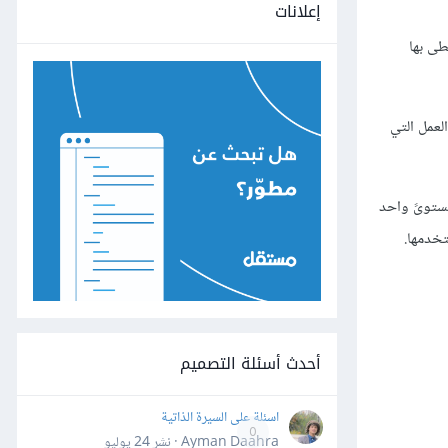
إعلانات
طى بها
تاح F8 الوظيفي-، وأدخل مساحة العمل التي
لو بمستوىً واحد
خدمها.
أحدث أسئلة التصميم
اسئلة على السيرة الذاتية
0
Ayman Daahra · نشر
24 يوليو