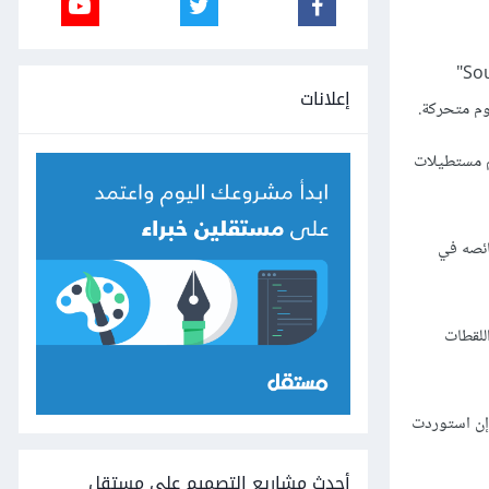
وإن المبدأ وراء تقنية Synfig للرسوم المتحركة هو مبدأ "Paper Cutout" القديم، كما في عمل "Monty Python" لتيري جيلَم أو سلسلة "South Park"
إعلانات
وم متحركة.
ترسم مستطيلات
ائصه في
حة العمل canvas والطبقات layers معًا، فحتى اللقطات
ى مدخل entry في لوحة الطبقات، وكذلك إن استوردت
أحدث مشاريع التصميم على مستقل