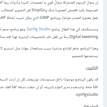
جُعل مفتوح المصدر مؤخرًا، وبرنامج GIMP الذي يمكن تثبيت إضافة GAP للرسوم المتحركة فيه، وغيرهم كثير.
وسنستكشف في هذا المقال برنامج
Synfig Studio
Digital tweening بدلًا من فعل ذلك بالتصميمات اليدوية، لهذا فإنه مثالي في حالة الفنان المستقل أو فريق صغير الحجم.
يستخدمها للتصميم.
التثبيت
قد يكون البرنامج موجودًا داخل مستودعات توزيعتك، لكن إن أردت النسخ
synfigstudio.
الواجهة