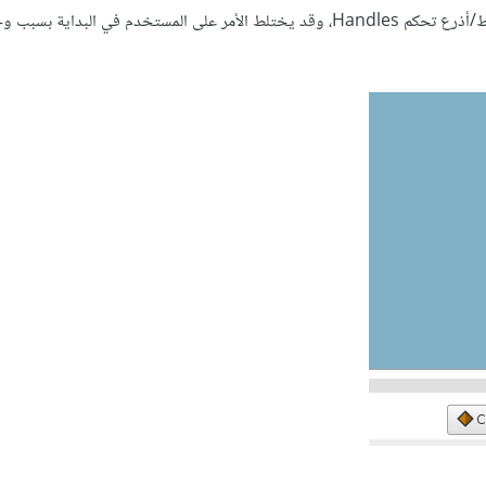
وسواء رسمتَ عنصرًا أو استوردته فإن أي عنصر في لقطتك سيكون له نقاط/أذرع تحكم Handles، وقد يختلط الأمر على المستخدم في