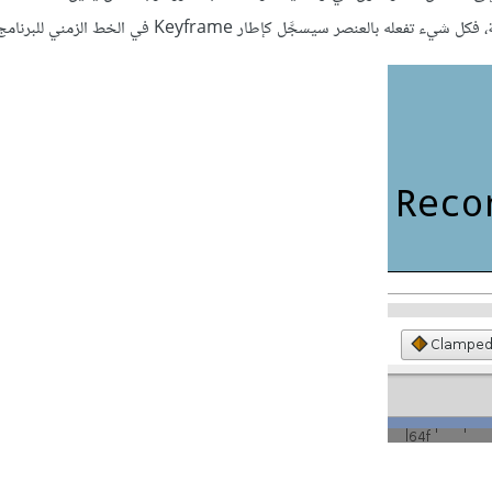
صر سيسجَّل كإطار Keyframe في الخط الزمني للبرنامج.