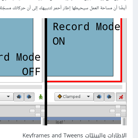
أيضًا أن مساحة العمل سيحيطها إطار أحمر لتنبيهك إلى أن حركاتك مسجّلة، فكل شيء تفعله بالعن
الإطارات والبينيّات Keyframes and Tweens