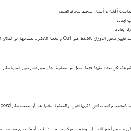
اثيات أفقية ورأسية، اسحبها لتحرك العنصر.
 أبعاده.
ا أبعاده.
النقطة الزرقاء تدير العنصر حول النقطة الخضراء المركزية، لكن يمكنك تغيير محور الدوران بالضغط على Ctrl والنقطة الخضر
كم هذه كي تعتاد عليها، فهذا أفضل من محاولة إنتاج عمل فني دون القدرة على 
إلى شخص أحمر اللون في وضعية حركة، ستجد الزر قرب أسفل يمين مساحة الع