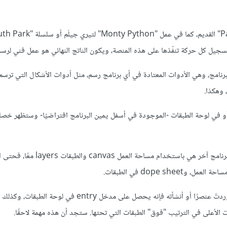
تسجيل كل حركة تنفّذها على هذه المنصة، ويكون الناتج النهائي هو عمل فني لرس
 الناحية اليسرى من البرنامج، وهي الأدوات المعتادة في أي برنامج رسم، مثل أدوات الأشكال التي 
في لوحة الطبقات -الموجودة في أسفل يمين البرنامج افتراضيًا- وستظهر خص
وأفضل طريقة للعمل على أي عنصر سواء رسمته بنفسك أو استوردته من برنامج آخر هي باستخدام مسا
ولاستيراد عناصر إلى لقطتك، استخدم قائمة File ثم Import. وإذا استوردتَ عنصرًا أو أنشأته فإنه يحصل عل
الأعلى في الترتيب "فوق" الطبقات التي تحتها. ستجد أن هذه مهمة لاحقًا.