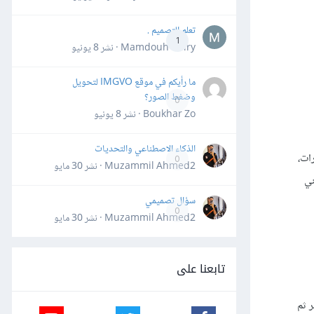
تعلم التصميم .
1
Mamdouh Khiry · نشر
8 يونيو
ما رأيكم في موقع IMGVO لتحويل
وضغط الصور؟
0
Boukhar Zo · نشر
8 يونيو
الذكاء الاصطناعي والتحديات
ات،
0
Muzammil Ahmed2 · نشر
30 مايو
ني
سؤال تصميمي
0
Muzammil Ahmed2 · نشر
30 مايو
تابعنا على
آخر ثم