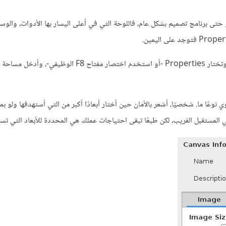
 قبل أو حتى برنامج تصميم بشكل عام، فاللوحة التي في أعلى اليسار بها الأدوات، والوس
وقبل أن نبدأ أريدك أن تذهب إلى قائمة Canvas التي في شريط القوائم وتختار Properties -أو استخدم اختصار مف
-Full HD- إن كان لديك حاسوب قوي نوعًا ما. شخصيًا، أشعر بالأمان حين أختار أبعادًا أكبر من التي أستهدفها و
تقبل الفريب، لكن طبعًا تبقى احتياجات عملك هي المحددة للأبعاد التي تست