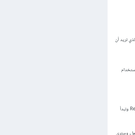
اء لتسحبها إلى المكان الذي تريد أن
استخدام
قد قطعتَ نصف الطريق إلى تحريك عنصرك إن كنت قد جربتَ التعديل عليه باستخدام النقاط التي ذكرتها لتوي، والخطوة الباقية هي أن تضغط على Record وتبدأ
مل، وسترى