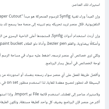
استيراد تلك العناصر.
التلفزيونية، فكل عنصر تريد تحريكه يتم تثبيته إلى منصة مما يسمح لك ب
وإن أردت استخدام أدوات Synfig، فستجدها أعلى
وأشكالًا بيضاوية، والقلم bezier pen، وأداة دلو الطلاء paint bucket، وهكذا.
ولكي ترى خصائص أي عنصر ترسمه، اضغط عليه سواء في مساحة الرسم أو 
لوحة الخصائص في أسفل يسار البرنامج.
البسيطة قد تتطور لتصبح معقدة للغاية، لذا استخدم منظور on set في مساحة العمل، وdope sheet في الطبقات.
أكثر من عنصر فإن البرنامج يضيف كل واحد كطبقة مستقلة، وتكون الطبقات 