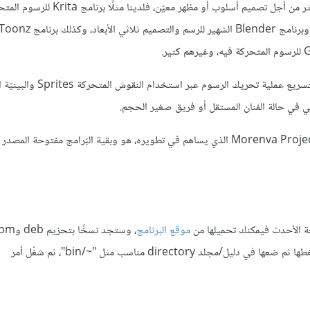
إن مجال الرسوم المتحركة مجالٌ قوي به تخصصات كثيرة وأدوات ربما أكثر من أجل تصميم أسلوب أو مظهر معيّن، فلدينا مث
، وهو برنامج صمم لتسريع عملية تحريك الرسوم عبر استخدام ال
وهذا البرنامج جاهز للإنتاج مباشرة بسبب مساهمات جهات مثل استديو Morenva Project الذي يساهم في تطويره، هو وبقية البّرامج مفتوحة ال
ة الأحدث فيمكنك تحميلها من
موقع البرنامج
tar عامة، واستخدم مدير الحِزَم لتثبيته، أو إن حمّلت نسخة tar ففك ضغطها ثم ضعها في دليل/مجلد directory مناسب مثل "~/bin"، ثم شغّل أمر