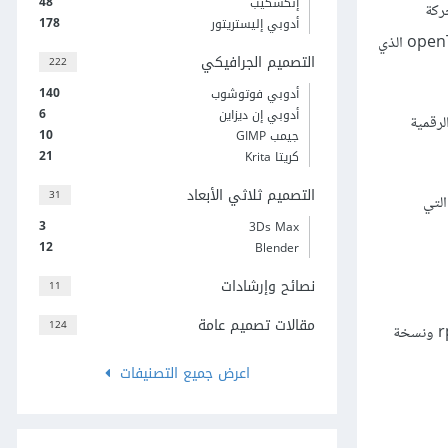
48
إنكسكيب
لًا برنامج Krita للرسوم المتحركة
178
أدوبي إليستريتور
المرسومة باليد للقصص المصورة مثلًا، وStopGo لفن التصوير المتعاقب، وبرنامج Blender الشهير للرسم والتصميم ثلاثي الأبعاد، وكذلك برنامج openToonz الذي
التصميم الجرافيكي
222
140
أدوبي فوتوشوب
6
أدوبي إن ديزاين
نقوش المتحركة Sprites والبينيّة الرقمية
10
جيمب GIMP
21
كريتا Krita
التصميم ثلاثي الأبعاد
31
مصدر التي
3
3Ds Max
12
Blender
نصائح وإرشادات
11
مقالات تصميم عامة
124
، وستجد نسخًا بتحزيم deb وrpm ونسخة
اعرض جميع التصنيفات