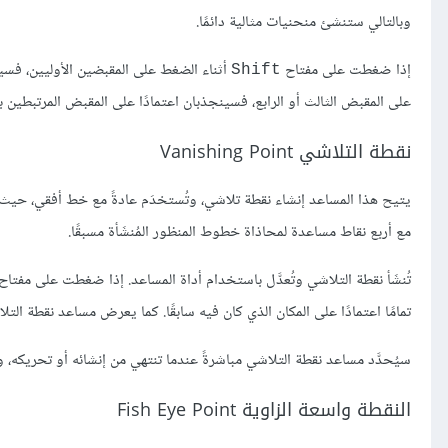
وبالتالي ستنشئ منحنيات مثالية دائمًا.
إذا ضغطت على مفتاح
أثناء الضغط على المقبضين الأوليين، فسي
Shift
على المقبض الثالث أو الرابع، فسينجذبان اعتمادًا على المقبض المرتبطين به
نقطة التلاشي Vanishing Point
يتيح هذا المساعد إنشاء نقطة تلاشي، وتُستخدَم عادةً مع خط أفقي، حيث
مع أربع نقاط مساعدة لمحاذاة خطوط المنظور المُنشَأة مسبقًا.
تُنشَأ نقطة التلاشي وتُعدَّل باستخدام أداة المساعد. إذا ضغطت على مفتا
تمامًا اعتمادًا على المكان الذي كان فيه سابقًا. كما يعرض مساعد نقطة ال
سيُحدَّد مساعد نقطة التلاشي مباشرةً عندما تنتهي من إنشائه أو تحريكه،
النقطة واسعة الزاوية Fish Eye Point