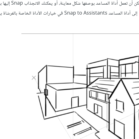
أو الدوائر المنتظمة. يمكن أن تعمل أداة المس
أداة الفرشاة بيد حرة Freehand brush. يمكنك تحديد خيار الانجذاب إلى أداة المساعد Snap to Assistants في خيارات الأداة ا