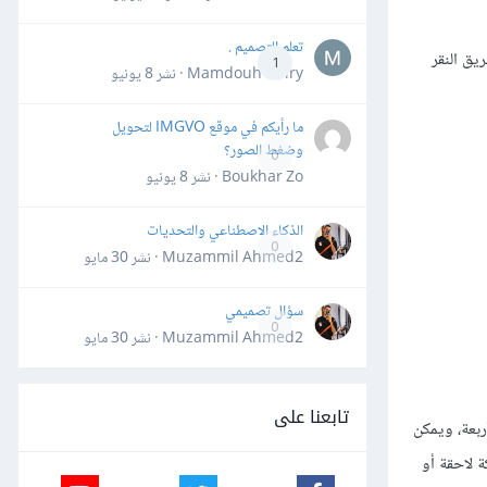
تعلم التصميم .
يق النقر
1
Mamdouh Khiry · نشر
8 يونيو
ما رأيكم في موقع IMGVO لتحويل
وضغط الصور؟
0
Boukhar Zo · نشر
8 يونيو
الذكاء الاصطناعي والتحديات
0
Muzammil Ahmed2 · نشر
30 مايو
سؤال تصميمي
0
Muzammil Ahmed2 · نشر
30 مايو
تابعنا على
بعة، ويمكن
 لاحقة أو