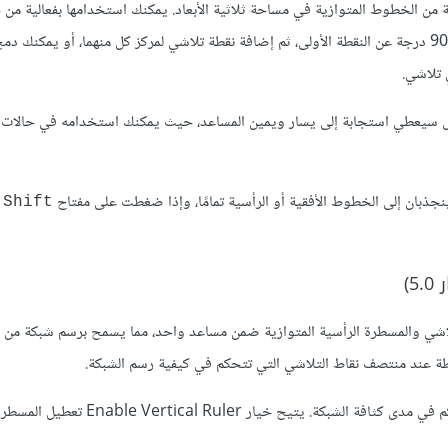
من الخطوط المتوازية في مساحة ثلاثية الأبعاد. يمكنك استخدامها بفعالية من 
استخدام نقطتين واسعتي الزاوية، بحيث تكون النقطة الثانية تبعد بمقدار 90 درجة عن النقطة الأولى، ثم إضافة نقطة تلاشي لمركز كل منهما، أو ي
 تلاشي.
، بل سيعطي استجابة إلى يسار ويمين المساعد، حيث يمكنك استخدامه في حالات
نجذبان إلى الخطوط الأفقية أو الرأسية تمامًا، وإذا ضغطت على مفتاح
أ
Shift
شي والمسطرة الرأسية المتوازية ضمن مساعد واحد، مما يسمح برسم شبكة من ال
قطة عند منتصف نقاط التلاشي التي تتحكم في كيفية رسم الشبكة.
كما يوجد خيار إضافي في خيارات الأداة هو الكثافة Density التي تتحكم في مدى كثافة الشبكة. 