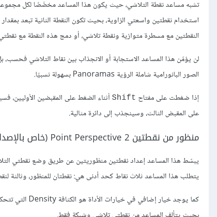
تشبه مساعد نقطة التلاشي، حيث يكون هذا المساعد مخصَّصًا لكل مجموعة 
النقطتين مع مسطرة متوازية ونقطة تلاشي، أو دمج هذه النقطة مع نقطتي
لن يؤمّن هذا المساعد الاستجابة أو الانجذاب بين نقاط التلاشي فحسب
الصور البانورامية شاملة الرؤية Panoramas بسهولة نسبيًا.
إذا ضغطت على مفتاح
أثناء الضغط على المقبضين الأوليين، فسي
Shift
على المقبض الثالث، وسينجذب إلى دائرة مثالية.
منظور من نقطتين 2 Point Perspective (خاص بالإصدار 5.0)
يبسّط هذا المساعد إعداد نقطتين منظوريتين عن طريق وضع نقطتي التلا
يتطلب هذا المساعد ثلاث نقاط كحد أدنى هي: نقطتان للمنظور، وثالثة لن
بحيث يتألف المساعد من نقطتي تلاشي وشبكة فقط.