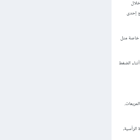
خلال
مكنك دمج إحدى
 خاصة مثل
ثناء الضغط
مربعات.
يتيح خيار Enable Vertical Ruler تعطيل المسطرة الرأسية،