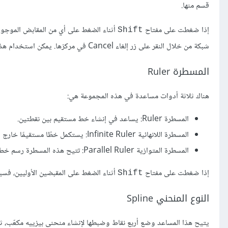
قسم منها.
إذا ضغطت على مفتاح
أثناء الضغط على أي من المقابض الموجود
Shift
شبكة من خلال النقر على زر إلغاء Cancel في مركزها. يمكن استخدام هذه الأداة لإنشاء مرجع لرسم المشاهد المعقدة.
المسطرة Ruler
هناك ثلاثة أدوات مساعدة في هذه المجموعة هي:
المسطرة Ruler: يساعد في إنشاء خط مستقيم بين نقطتين.
المسطرة اللانهائية Infinite Ruler: يستكمل خطًا مستقيمًا خارج النقطتين المرئيتين على رقعة الرسم.
المسطرة المتوازية Parallel Ruler: تتيح هذه المسطرة رسم خط موازٍ للخط الفاصل بين النقطتين في أيّ مكان على رقعة الرسم.
إذا ضغطت على مفتاح
أثناء الضغط على المقبضين الأوليين، فسينج
Shift
النوع المنحني Spline
يتيح هذا المساعد وضع أربع نقاط وضبطها لإنشاء منحنى بيزييه مكعّب،