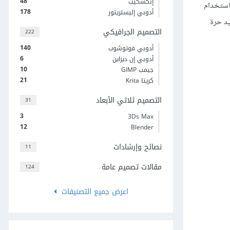
48
إنكسكيب
اعد بوصفها شكل معاينة، أو يمكنك الانجذاب Snap إليها باستخدام
178
أدوبي إليستريتور
لخاصة بالفرشاة بيد حرة
التصميم الجرافيكي
222
140
أدوبي فوتوشوب
6
أدوبي إن ديزاين
10
جيمب GIMP
21
كريتا Krita
التصميم ثلاثي الأبعاد
31
3
3Ds Max
12
Blender
نصائح وإرشادات
11
مقالات تصميم عامة
124
اعرض جميع التصنيفات