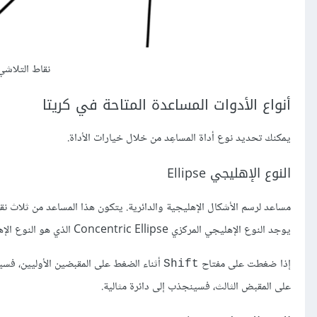
نقاط التلاشي
أنواع الأدوات المساعدة المتاحة في كريتا
يمكنك تحديد نوع أداة المساعِد من خلال خيارات الأداة.
النوع الإهليجي Ellipse
مساعد لرسم الأشكال الإهليجية والدائرية. يتكون هذا المساعد من ثلاث نقا
يوجد النوع الإهليجي المركزي Concentric Ellipse الذي هو النوع الإهليجي نفسه، ولكنه يسمح بإنشاء أشكال إهليجية متحدة المركز مع بعضها البعض.
إذا ضغطت على مفتاح
أثناء الضغط على المقبضين الأوليين، فسي
Shift
على المقبض الثالث، فسينجذب إلى دائرة مثالية.