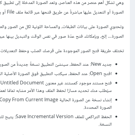
وهي تشكل أهم عنصر من هذه العناصر، وتعد الصورة المدخلة إلى تطبيق كر
الصورة أو التعديل عليها مباشرةً عن طريق فتحها عبر قائمة ملف File أو بإنشاء نسخ ذات أرقام متسلسلة عنها.
وتحتوي الصورة على بيانات الطبقات، والمساحة اللونية لكل من الصور والط
الصورة… إلخ، وبإمكانك فتح عدّة صور في نفس الوقت والتبديل بينها عبر قائمة 
تختلف طريقة فتح الصور الموجودة على قرصك الصلب وحفظ التعديلات المنج
جديد New: عند الحفظ، سينشئ التطبيق نسخةً جديدةً من الصورة على قرصك الصلب.
افتح Open: عند الحفظ، سيكتب التطبيق فوق الصورة الأصلية الموجودة على قرصك الصلب والتعديل عليها.
سيُطلب منك تحديد مسارًا لحفظ الملف وهذا الأمر مشابه تمامًا لعملية
الصورة المحددة.
الحفظ التراكم
النسخة.