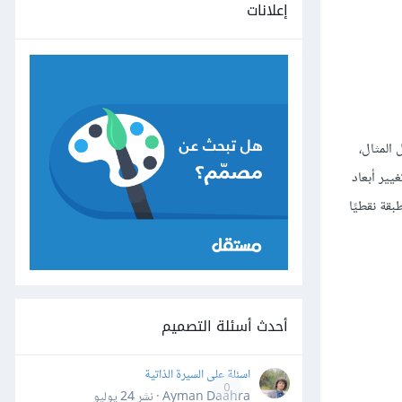
إعلانات
المثال،
ال إنشاء عدة نقاط ذات إحداثيات محددة على المحورين "x" و"y"، وعند تغيير أبعاد
قة نقطيًا
أحدث أسئلة التصميم
اسئلة على السيرة الذاتية
0
Ayman Daahra · نشر
24 يوليو