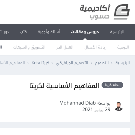
الرئيسية
دروس ومقالات
أسئلة وأجوبة
كتب
دورات
البرمجة
ريادة الأعمال
العمل الحر
التسويق والمبيعات
ال
الرئيسية
التصميم
التصميم الجرافيكي
كريتا Krita
المفاهيم الأسا
المفاهيم الأساسية لكريتا
تعلم كريتا
بواسطة Mohannad Diab
29 يوليو 2021