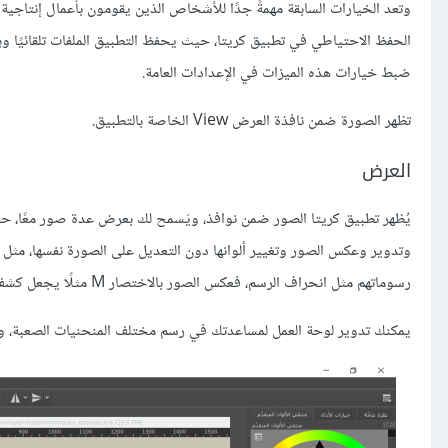
وتعد الخيارات السابقة مهمةً جدًا للأشخاص الذين يقومون بأعمال إنتاجية 
الحفظ الاحتياطي في تطبيق كريتا، حيث يحفظ التطبيق الملفات تلقائيًا و
ضبط خيارات هذه الميزات في الإعدادات العامة.
تظهر الصورة ضمن نافذة العرض View الخاصة بالتطبيق.
العرض
يُظهر تطبيق كريتا الصور ضمن نوافذ، ويَسمح لك بعرض عدة صور معًا، حي
وتدوير وعكس الصور وتغيير ألوانها دون التعديل على الصورة نفسها، مثل
رسوماتهم مثل انحراف الرسم، فعكس الصور بالاختصار M مثلًا يجعل كشف هذه الأخطاء سهلًا.
يمكنك تدوير لوحة العمل لمساعدتك في رسم مختلف المنحنيات الصعبة، واست