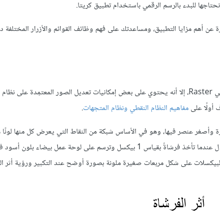
تاجها للبدء بالرسم الرقمي باستخدام تطبيق كريتا.
ة عن أهم مزايا التطبيق، ومساعدتك على فهم وظائف القوائم والأزرار المختلفة
بالرغم من عدّ تطبيق كريتا في المقام الأول تطبيقًا يعتمد على النظام النقطي Raster، إلا أنه يحتوي على بعض إمكانيات تعديل الصور المعتمِدة
مفاهيم النظام النقطي ونظام المتجهات
.
ة وأصغر عنصر فيها، وهو في الأساس شبكة من النقاط التي يعرض كل منها لونًا مع
ويسمى تغيير أو تعديل هذه البيكسلات بالتعديل النقطي، فعلى سبيل المثال عندما تأخذ فرشاةً بقياس 1 بيكسل وترسم على لوحة عمل بيضا
البيكسلات على شكل مربعات صغيرة ملونة بصورة أوضح عند التكبير ورؤية أثر الف