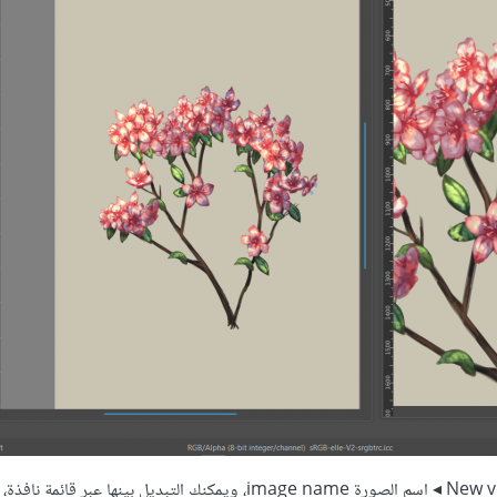
تستطيع عرض الصور في كريتا عبر نافذة Window ◂ منظور جديد New view ◂ اسم الصورة image name، ويمكنك التبديل بينه