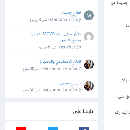
ة جديدة عن
تعلم التصميم .
1
Mamdouh Khiry · نشر
8 يونيو
قة
ما رأيكم في موقع IMGVO لتحويل
وضغط الصور؟
0
Boukhar Zo · نشر
8 يونيو
الذكاء الاصطناعي والتحديات
0
Muzammil Ahmed2 · نشر
30 مايو
فتح السابق، ولكن
سؤال تصميمي
0
Muzammil Ahmed2 · نشر
30 مايو
نها تطبق على
تابعنا على
افًا إليه رقم