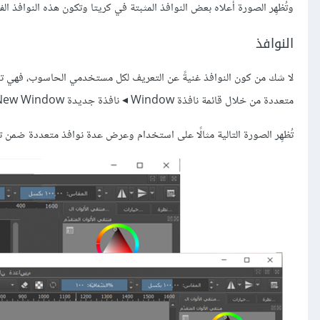
وتُظهِر الصورة أعلاه بعض النوافذ المثبتة في كريتا وتكون هذه النوافذ الفرعي
النوافذ
لا شك من كون النوافذ غنيةً عن التعريف لكل مستخدمي الحاسوب، فهي 
متعددة من خلال قائمة نافذة Window ◂ نافذة جديدة New Window، وتستطيع في حال كنت تستخدم شاشةً أُخرى عرض هذه النافذة عليها.
تُظهِر الصورة التالية مثالًا على استخدام وعرض عدة نوافذ متعددة ضمن ت