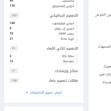
48
إنكسكيب
178
أدوبي إليستريتور
 دون الخوض
التصميم الجرافيكي
222
140
أدوبي فوتوشوب
6
أدوبي إن ديزاين
10
جيمب GIMP
21
كريتا Krita
 على نظام المتجهات
التصميم ثلاثي الأبعاد
31
3
3Ds Max
12
Blender
ينًا،
نصائح وإرشادات
11
ء بلون أسود فإنك تغير
مقالات تصميم عامة
124
رشاة.
اعرض جميع التصنيفات