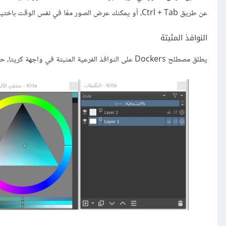
عن طريق Ctrl + Tab، أو يمكنك عرض الصور معًا في نفس الوقت باختيار نوافذ فرعية ضمن خيار المستندات المتعددة في قائمة نافذة في الإعدادات.
النوافذ المثبتة
يطلق مصطلح Dockers على النوافذ الفرعية المثبتة في واجهة كريتا، حيث تحتوي على مجموعة من الأدوات، مثل منتقي الألوان والطبقات وخيارات الأداة وغيرها.