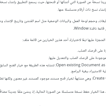
يتا نسخةً عن الصورة التي أنشأتها أو فتحتها، حيث يسمح التطبيق بإنشاء نسخ
بقات، وحجم لوحة العمل، والبيانات الوصفية مثل اسم المُنشئ وتاريخ الإنشاء ود
نافذة Window.
زة عليها تبعًا لاختيارك أحد هذين الخيارين من قائمة ملف:
فتح مستند موجود كمستند غير معنون Open existing Document as Untitled Document: تتشابه هذه الطريقة مع خيار ال
 الاستيراد ببقية البرامج.
إنشاء نسخة عن الصورة الحالية Create Copy From Current Image: وهي مشابهةً لخيار فتح مستند موجود كمستند غير معنون ولك
ي للملف Save Incremental Version: يتيح لك هذا الخيار حفظ نسخة متسلسلة عن الصورة الحالية، إذ ينشئ ملفًا جديدًا مض