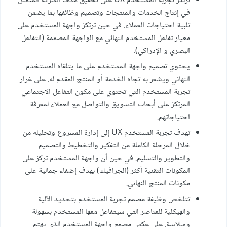
ترتكز تجربة المستخدم UX على تحقيق هدف الشركة المتمثل
في إنتاج الخدمات والمنتجات وتصميم وظائفها بما يضمن
تلبية احتياجات العملاء. في حين ترتكز واجهة المستخدم على
معيار تفاعل المستخدم النهائي مع الواجهة المصممة (التفاعل
البصري و الإدراكي).
يحتوي تصميم واجهة المستخدم على ما يتلقاه المستخدم
النهائي ويشعر به تجاه الخدمة أو المنتج المقدم له. على غرار
تجربة المستخدم التي تحتوي على مكون التفاعل الاجتماعي
المرتكز على أبحاث التسويق والتواصل مع العملاء لمعرفة
احتياجاتهم.
تهدف تجربة المستخدم UX إلى إدارة المشروع وتحليله من
خلال المرحلة الكاملة من التفكير والتخطيط والتصميم
والتطوير والتسليم. في حين أن واجهة المستخدم تركز على
المكونات التقنية أكثر (الجرافيك) بهدف إضفاء جمالية على
مكونات المنتج النهائي.
تتلخص وظيفة مصمم تجربة المستخدم بتحديد الآلية
والهيكلية للعناصر التي سيتفاعل معها المستخدم بسهولة
وسلاسة. على عكس مصمم واجهة المستخدم الذي يهتم