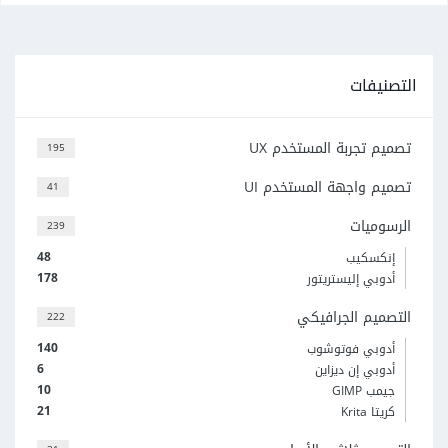
التصنيفات
تصميم تجربة المستخدم UX
195
تصميم واجهة المستخدم UI
41
الرسوميات
239
48
إنكسكيب
178
أدوبي إليستريتور
التصميم الجرافيكي
222
140
أدوبي فوتوشوب
6
أدوبي إن ديزاين
10
جيمب GIMP
21
كريتا Krita