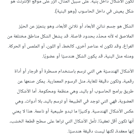
تكون الأشكال داخل بِنية. على سبيل المثال، الزر على موقع الإنترنت هو
شكل يعيش في داخل الحاسوب (وهو البنية).
الشكل هو جسم ثنائيّ الأبعاد أو ثلاثيّ الأبعاد، وهو يتميَّز عن الحيِّز
الملاصق له لأنه محدَّد بحدود فاصلة. قد يشغل الشكل مناطق مختلفة من
الفراغ، وقد تكون له عناصر أخرى، كالخط، أو اللون، أو الملمس أو الحركة.
ومثله مثل البنية، قد يكون الشكل هندسيًا أو عضويًا.
الأشكال الهندسيّة هي التي ترسم باستخدام مسطرة أو فرجار أو أداة
رقمية، وتكون دقيقة للغاية، مثل الرسوم المعمارية. يمكن صنعها عن
طريق برامج الحاسوب أو باليد، وهي منظمة ومحكومة. أما الأشكال
العضوية، فهي التي توجد في الطبيعة أو ترسم باليد، بلا أدوات، وهي
عكس الأشكال الهندسية. وكثيرًا ما تبدو طبيعية أو ناعمة. هذا لا يعني
أنها تكون أقل تعقيدًا. تأمل الأشكال التي تراها على سطح قطعة الخشب،
إنها معقدة، لكنها ليست دقيقة هندسيًا.