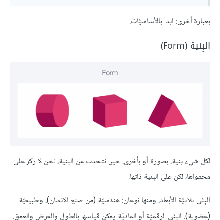
بعبارة أخرى: ابدأ بالأساسيَّات.
البِنية (Form)
لكل شيء بِنية، بصورة أو بأخرى. حين نتحدث عن البنية، نحن لا ركز على
محتواها، لكن على البِنية ذاتها.
البِنَى ثلاثيَّة الأبعاد، ومنها نوعان: هندسيّة (من صنع الإنسان)، وطبيعيّة
(عضوية). البِنَى الرقميّة أو الماديّة يمكن قياسها بالطول والعرض والعمق.