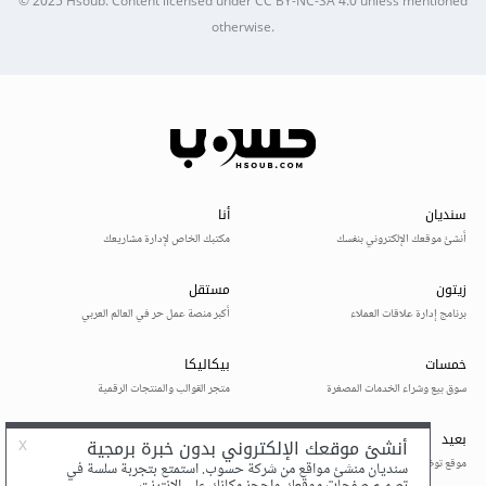
© 2025
Hsoub
.
Content licensed under
CC BY-NC-SA 4.0
unless mentioned
otherwise.