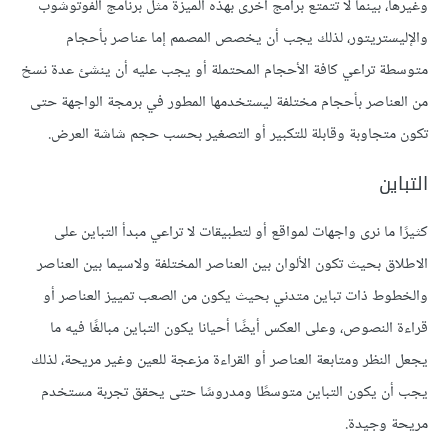
وغيرها، بينما لا تتمتع برامج أخرى بهذه الميزة مثل برنامج الفوتوشوب
والإليستريتور، لذلك يجب أن يخصص المصمم إما عناصر بأحجام
متوسطة تراعي كافة الأحجام المحتملة أو يجب عليه أن ينشئ عدة نسخ
من العناصر بأحجام مختلفة ليستخدمها المطور في برمجة الواجهة حتى
تكون متجاوبة وقابلة للتكبير أو التصغير بحسب حجم شاشة العرض.
التباين
كثيرًا ما نرى واجهات لمواقع أو لتطبيقات لا تراعي مبدأ التباين على
الاطلاق بحيث تكون الألوان بين العناصر المختلفة ولاسيما بين العناصر
والخطوط ذات تباين متدني بحيث يكون من الصعب تمييز العناصر أو
قراءة النصوص، وعلى العكس أيضًا أحيانا يكون التباين مبالغًا فيه ما
يجعل النظر ومتابعة العناصر أو القراءة مزعجة للعين وغير مريحة، لذلك
يجب أن يكون التباين متوسطًا ومدروسًا حتى يحقق تجربة مستخدم
مريحة وجيدة.