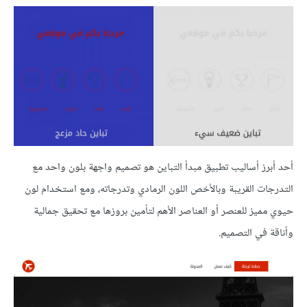
أحد أبرز أساليب تطبيق مبدأ التباين هو تصميم واجهة بلون واحد مع
التدرجات القريبة وبالأخص اللون الرمادي وتدرجاته، ومع استخدام لون
حيوي مميز للعنصر أو العناصر الأهم لتأمين بروزها مع تحقيق جمالية
وأناقة في التصميم.