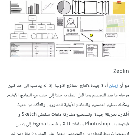
Zeplin
مع أن
زيبلن
أداة جيدة لإنتاج النماذج الأولية، إلا أنه يناسب إلى حد كبير
مرحلة ما بعد التصميم وما قبل التطوير جنبًا إلى جنب مع النماذج الأولية.
يمكّنك تسليم التصميم والنماذج الأولية للمطورين والتأكد من تنفيذ
أفكارك بطريقة جيدة. وتستطيع مشاركة ملفات سكتش Sketch و
فوتوشوب Photoshop وملفات X D و فيجما Figma إلى زيبلن
لاستحداث بيئة للمطورين والمصممين للعمل على المشروع معًا ومن ثم