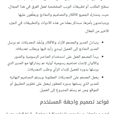
سطح المكتب أو تطبيقات الويب المخصّصة لعمل الفرق في هذا المجال،
حيث يتشارك الجميع الأفكار والتصاميم والنماذج ويعلّقون عليها
ويتباحثون بأمرها، سنذكر بعضًا من هذه الأدوات والتطبيقات في الجزء
الأخير من المقال.
يتبادل المدير والمصمم الآراء والأفكار وتُنفّذ التعديلات ثم يرسل
المدير النماذج إلى العميل ليبدي رأيه فيها ويطلب تعديلاته.
يبدأ المصمم العمل على استخدام العناصر الرسومية والصور
والألوان لإنشاء تصاميم رسومية أولية ثم يشاركها مع المدير الذي
يرسلها بدوره للعميل لإبداء الرأي وطلب التعديلات.
يعمل المصمم على التعديلات المطلوبة ويسلم التصاميم النهائية
للمدير الذي يسلمها بدوره للمطور ليعمل على تطوير التطبيق أو
الموقع ومن ثم يسلم المشروع إلى العميل.
قواعد تصميم واجهة المستخدم
لتصميم واجهات جيدة ومتميزة واحترافية نحتاج إلى اتباع قواعد معينة