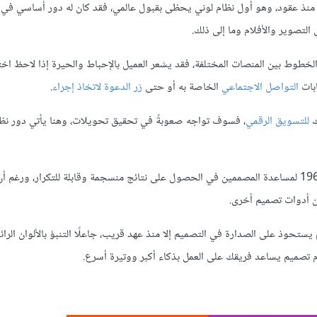
نذ عقود، وهو أول نظام لوني يحظى بقبول عالمي، فقد كان له دور أساسي في
 التصوير والأفلام وما إلى ذلك.
والخطوط بين المنصات المختلفة، فقد يشعر العميل بالإحباط والحيرة إذا لاحظ اختل
ابات
التواصل الاجتماعي
الخاصة به أو حتى
زر الدعوة لاتخاذ إجراء
.
ك
للتسويق الرقمي
، فسوف تواجه صعوبةً في تحقيق تحويلات، وهنا يأتي دور نظا
طوّر لورنس هيربرت نظام بانتون Pantone لمطابقة الألوان CMS عام 1963 لمساعدة المصممين في الحصول على نتائج منسجمة وقابلة للتكرار، و
 عقود، لكنه لم يستحوذ على الصدارة في التصميم إلا منذ عهد قريب، جاعلًا التنبؤ بالألوان الر
ظام تصميم يساعد فريقك على العمل بذكاء أكبر ووتيرة أسرع.