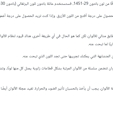
 البرتقالي (بانتون 30-1561).
ك تغيير كمية الصباغ الرمادي المستخدم في لون بانتون 29-1451 للحصول على درجة أفتح من اللون الأزرق. وإذا كنت تريد الحصول على در
ألوان على تسهيل إيجاد تطابق مثالي للألوان، لكن كما هو الحال في أي طريقة أخرى، هناك قيود لنظام الأل
بًا لما تبحث عنه.
ان المتشابهة التي يمكنك تجريبها حتى تجد اللون الذي تبحث عنه.
شكاله على عجلة ألوان تتضمن سلسلة من الألوان المرتبة بشكل قطاعات زاوية يمثل كل منها لونًا، وت
 المصمم لوحةً لونيةً باستخدام نظام بانتون Pantone لمطابقة الألوان، يجب أن يأخذ بالحسبان تأثير الضوء والحرارة. تفيد عجلة الألو