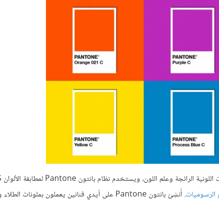
 الرسوميات
. أُنشِئ بانتون Pantone على أيدي فنانين يعملون بملونات الط