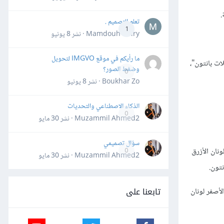
.
تعلم التصميم .
1
Mamdouh Khiry · نشر
8 يونيو
ما رأيكم في موقع IMGVO لتحويل
موعة ألوان رئيسية تدعى "عائلات بانتون"،
وضغط الصور؟
0
Boukhar Zo · نشر
8 يونيو
الذكاء الاصطناعي والتحديات
0
Muzammil Ahmed2 · نشر
30 مايو
سؤال تصميمي
بيل المثال، اللونان الأزرق
0
Muzammil Ahmed2 · نشر
30 مايو
نتون.
تابعنا على
ال، الأخضر والأصفر لونان