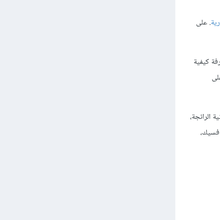
رية
. على
رفة كيفية
لى
نية الرائجة،
افسيك،