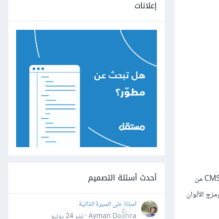
إعلانات
أحدث أسئلة التصميم
بانتون Pantone هو المرجعية الرائدة عالميًا في مجال الألوان والاتجاهات اللونية الرائجة وعلم اللون، ويستخدم نظام بانتون Pantone لمطابقة الألوان CMS من
لاء ومزج الألوان
اسئلة على السيرة الذاتية
0
Ayman Daahra · نشر
24 يوليو