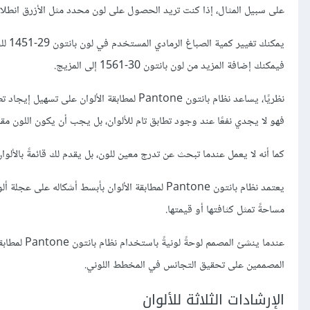
على سبيل المثال، إذا كنت تريد الحصول على لون محدد مثل الأزرق انطلاقًا من لون بانتون 29-1451، فستستخدم عائلة بانتون للون
يمكن
فيمكنك إضافة المزيد من لون بانتون 30-1561 إلى المزيج.
نظريًا، يساعد نظام بانتون Pantone لمطابقة ال
فهو لا يجدي نفعًا عند وجود تطابق تام للألوان، بل يجب أن يكون اللون مقار
كما أنه لا يعمل عندما تبحث عن تدرج معين للون، بل يقدم لك قائمةً بالألو
يعتمد نظام بانتون Pantone لمطابقة الألوان بأبسط أ
مساحةً تمثل كثافتها أو قيمتها.
عندما ينشئ
المصممين على تحقيق التجانس في المخطط اللوني.
الإرشادات الثلاثة للألوان