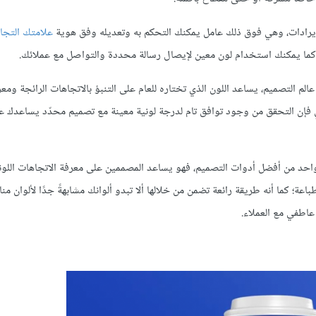
إيرادات، وهي فوق ذلك عامل يمكنك التحكم به وتعديله وفق هوية
علامتك التجا
ما يمكنك استخدام لون معين لإيصال رسالة محددة والتواصل مع عملائك.
عالم التصميم، يساعد اللون الذي تختاره للعام على التنبؤ بالاتجاهات الرائجة ومع
الي فإن التحقق من وجود توافق تام لدرجة لونية معينة مع تصميم محدّد يساعدك ع
ة، لكنه في الواقع واحد من أفضل أدوات التصميم، فهو يساعد المصممين على معرفة الاتجاهات اللو
عة؛ كما أنه طريقة رائعة تضمن من خلالها ألا تبدو ألوانك مشابهةً جدًا لألوان من
عاطفي مع العملاء.