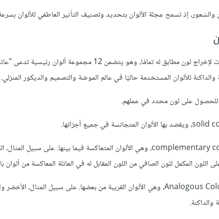
ن والشعور، إذ تسمح عجلة الألوان بتحديد وتصنيف التأثير العاطفي للألوان بسرعة
يعتمد نظام بانتون Pantone لمطابقة الألوان على اللون الدقيق للمطبوعات لإخراج لون مطابق له تمامًا، وهو يتضمن 12 مج
 للحصول على لون محدد في عملهم.
ثانيًا، يمكن أن يستخدم المصممون وخبراء الموضة الألوان المكملة complementary colours، وهي الألوان المتعاكسة فيما بينها. على س
اللون المكمل للون الصافي من اللون المقابل له في العائلة المعاكسة من ألوان با
ثالثًا، يمكن أن يستخدم المصممون وخبراء الموضة الألوان المتشابهة Analogous Colours، وهي الألوان القريبة من بعضها. على سبيل المث
 والداكنة.