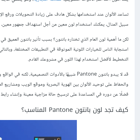
تساعد الألوان عند استخدامها بشكل هادف على زيادة التحويلات ورفع ال
سبيل المثال، يمكنك استخدام لون معين من أجل استهداف جمهور معين، ك
لكن ما أهمية لون العام الذي تختاره بانتون؟ بسبب تأثير بانتون العميق في 
استجابة الناس للخيارات اللونية الموثوقة في التطبيقات المختلفة، وبالت
التخطيط لأفضل استخدام لهذا اللون في مشروعك القادم.
قد لا يبدو بانتون Pantone شبيهًا بالأدوات التصميمي
والحفاظ على توحيد الألوان بين الهوية البصرية وموقع الويب ومشاريع الطبا
فضلًا عن دوره في المساعدة على ترسيخ حالة مزاجية معينة وإنشاء رابط 
كيف تجد لون بانتون Pantone المناسب؟