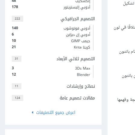
48
إنكسكيب
 تشكيل
178
أدوبي إليستريتور
التصميم الجرافيكي
222
افًا في لون
140
أدوبي فوتوشوب
6
أدوبي إن ديزاين
10
جيمب GIMP
21
كريتا Krita
م بانتون
التصميم ثلاثي الأبعاد
31
3
3Ds Max
12
Blender
رغم أن بانتون
نصائح وإرشادات
11
مقالات تصميم عامة
124
ائجة وفهمها
اعرض جميع التصنيفات