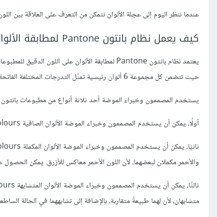
عندما ننظر اليوم إلى عجلة الألوان نتمكن من التعرف على العلاقة بين اللو
كيف يعمل نظام بانتون Pantone لمطابقة الألوان
حيث تتضمن كل مجموعة 6 ألوان رئيسية تمثّل التدرجات المختلفة الفاتحة والداكنة للألوان المستخدمة حاليًا في عالم الموضة والتصميم والديكور المنزلي.
يستخدم المصممون وخبراء الموضة أحد ثلاثة أنواع من مطبوعات بانتون
أولًا، يمكن أن يستخدم المصممون وخبراء الموضة الألوان الصافية solid colours، ويقصَد بها الألوان المتجانسة في جميع أجزائها.
والأحمر مكملان لبعضهما، لأن اللون الأحمر معاكس للأزرق. يمكن الحصول على 
متشابهان، لأن لهما طبيعةً متقاربة، بالإضافة إلى تشابههما في الحالة الساطعة