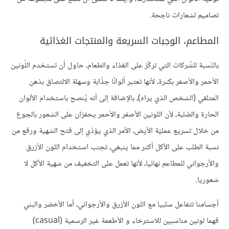
تصاميم لشعارات ناجحة.
المطاعم، الوجبات السريعة والمنتجات الغذائية
بالنّسبة للشّركات التي تركّز على الغذاء والطعام، حاول أن تستخدم اللّونين
الأحمر والأصفر بكثرة، لأنها تعتبر ألوانًا جذّابة وسهلة الالتصاق بذهن
المتلقي (الشخص الذي يراه)، بالإضافة إلى أنه يُنصح باستخدام الألوان
الحارة والصّلبة، لأن اللونين الأصفر والأحمر يحفزان على الشعور بالجوع
من خلال تسريع عمليّة الأيض، الأمر الذي يؤدّي إلى فتح الشهية ورفع من
نسبة الطلب على الأكل أكثر مما ينبغي، تجنب استخدام اللون الأزرق
والأرجواني للمطاعم نهائيا، لأنها تعمل على التخفيف من شهية الأكل لا
شعوريا.
أجسامنا تتفاعل سلبيا مع اللون الأزرق والأرجواني، أما الأخضر والبني
فهما لونين مناسبين للاسترخاء و الأطعمة غير الرسمية (casual)