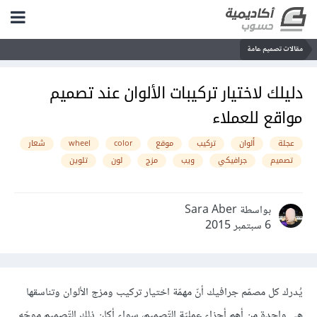
مقالات تصميم عامة
دليلك لاختيار تركيبات الألوان عند تصميم
مواقع للعملاء
عجلة
ألوان
تركيب
موقع
color
wheel
شعار
تصميم
جرافيكي
ويب
مزج
لون
تلوين
بواسطة Sara Aber
6 سبتمبر 2015
يُدرك كل مصمّم جرافيك أنّ مهمّة اختيار تركيب ومزج الألوان وتناسقها
هي واحدة من أهم أجزاء عمليّة التّصميم، سواء أكان ذلك التّصميم موجّه