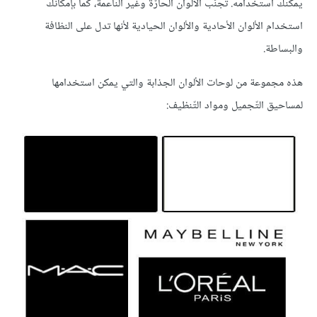
يمكنك استخدامه. تجنّب الألوان الحارّة وغير الناعمة، كما بإمكانك
استخدام الألوان الأحادية والألوان الحيادية لأنها تدل على النظافة
والبساطة.
هذه مجموعة من لوحات الألوان الجذابة والتي يمكن استخدامها
لمساحيق التّجميل ومواد التّنظيف: