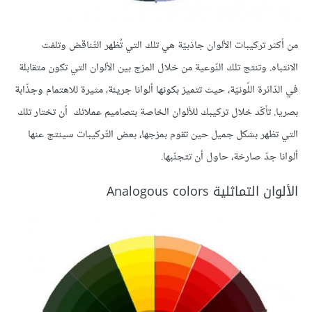
من أكثر تركيبات الألوان جاذبيّة هي تلك التي تُظهر التّناقض وتلفت
الانتباه. وتنتج تلك النّوعية من خلال المزج بين الألوان التي تكون متقابلة
في الدّائرة اللّونيّة، حيث تتميز بكونها ألوانا جريئة، مثيرة للاهتمام وجذّابة
بصريا. تأكّد خلال تركيبك للألوان الخاصة بتصاميم عملائك أن تختار تلك
التي تظهر بشكل جميل حين تقوم بمزجها، بعض التّركيبات سينتج عنها
ألوانا جدّ صارخة، حاول أن تتجنّبها.
الألوان التماثلية Analogous colors