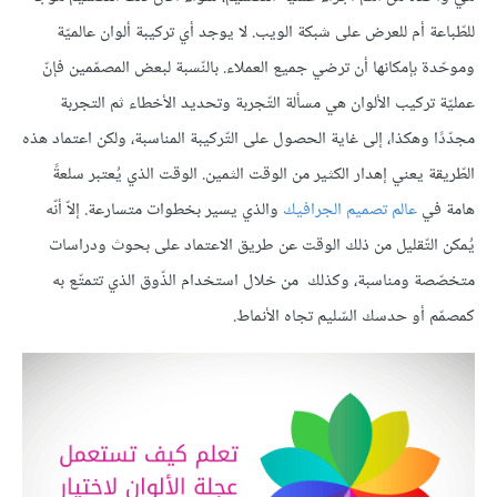
للطّباعة أم للعرض على شبكة الويب. لا يوجد أي تركيبة ألوان عالميّة
وموحّدة بإمكانها أن ترضي جميع العملاء. بالنّسبة لبعض المصمّمين فإنّ
عمليّة تركيب الألوان هي مسألة التّجربة وتحديد الأخطاء ثم التجربة
مجدّدًا وهكذا، إلى غاية الحصول على التّركيبة المناسبة، ولكن اعتماد هذه
الطّريقة يعني إهدار الكثير من الوقت الثمين. الوقت الذي يُعتبر سلعةً
هامة في
عالم تصميم الجرافيك
والذي يسير بخطوات متسارعة. إلاّ أنّه
يُمكن التّقليل من ذلك الوقت عن طريق الاعتماد على بحوث ودراسات
متخصّصة ومناسبة، وكذلك من خلال استخدام الذّوق الذي تتمتّع به
كمصمّم أو حدسك السّليم تجاه الأنماط.