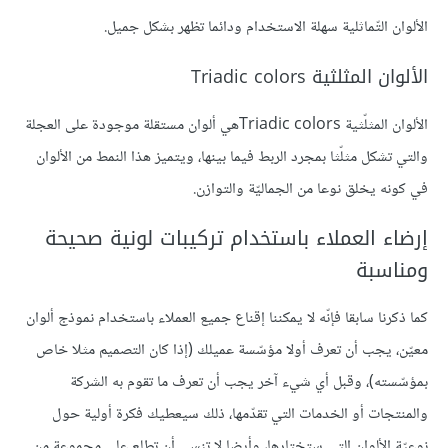
الألوان التّماثلية سهلة الاستخدام ودائما تظهر بشكل جميل.
الألوان المثلثية Triadic colors
الألوان المثلّثية Triadic colorsهي ألوان مستقلة موجودة على العجلة
والتي تشكل مثلّثا بمجرد الربط فيما بينها، ويتميز هذا النمط من الألوان
في كونه يخلق نوعا من الجماليّة والتوازن.
إرضاء العملاء باستخدام تركيبات لونية صحيحة
ومناسبة
كما ذكرنا سابقا فإنّه لا يمكننا إقناع جميع العملاء باستخدام نموذج ألوان
معيّن، يجب أن تعرف أولا مؤسّسة عميلك (إذا كان التصميم مثلا خاص
بمؤسّسته)، وقبل أي شيء آخر يجب أن تعرف ما تقوم به الشركة
والمنتجات أو الخدمات التي تقدّمها، ذلك سيعطيك فكرة أولية حول
نوعيّة الألوان التي ستختارها، وأيضا لا تنسى أن تطلع على مجموعة من