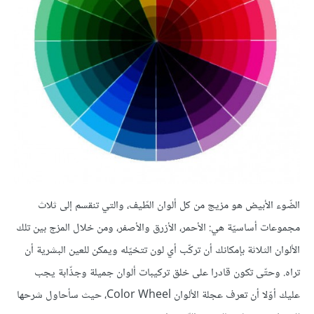
الضّوء الأبيض هو مزيج من كل ألوان الطّيف، والتي تنقسم إلى ثلاث
مجموعات أساسيّة هي: الأحمر، الأزرق والأصفر، ومن خلال المزج بين تلك
الألوان الثلاثة بإمكانك أن تركّب أي لون تتخيّله ويمكن للعين البشرية أن
تراه. وحتّى تكون قادرا على خلق تركيبات ألوان جميلة وجذّابة يجب
عليك أوّلا أن تعرف عجلة الألوان Color Wheel، حيث سأحاول شرحها