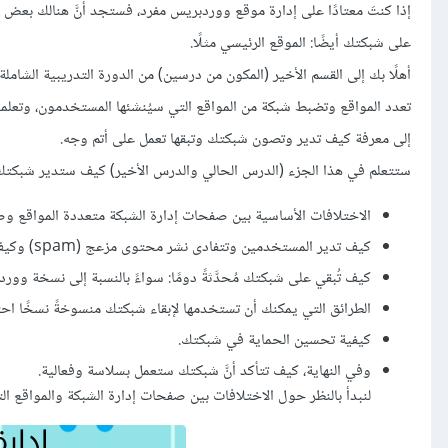
إذا كنتَ معتادًا على إدارة موقع ووردبريس مفرد، فستجد أنَّ هنالك بعض ا
على شبكتك أيضًا: الموقع الرئيسي مثلًا.
أهلًا بك إلى القسم الأخير (المكون من درسين) من الدورة التدريبية الشامل
تعدد المواقع وتضبط شبكة من المواقع التي سيُنشئها المستخدمون، وتعلمت
إلى معرفة كيف تدير وتصون شبكتك وتبقها تعمل على أتم وجه.
ستتعلم في هذا الجزء (الدرس الحالي والدرس الأخير) كيف ستدير شبكتك
الاختلافات الأساسية بين صفحات إدارة الشبكة متعددة المواقع وصف
كيف تدير المستخدمين وتتفادى نشر محتوى مزعج (spam) وكيف تتفادى إنشاء مدونات تنشر مواد مزعجة (spammy blogs أو اختصارًا splogs).
كيف تُبقي على شبكتك مُحدَّثةً دومًا: سواءً بالنسبة إلى نسخة وو
الطرائق التي يمكنك أن تستخدمها لإبقاء شبكتك منسوخةً نسخًا احتي
كيفية تحسين الحماية في شبكتك.
وفي النهاية، كيف تتأكد أنَّ شبكتك ستعمل بسلاسة وفعالية.
لنبدأ بالنظر حول الاختلافات بين صفحات إدارة الشبكة والمواقع ا