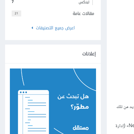
7
لينكس
مقالات عامة
21
اعرض جميع التصنيفات
إعلانات
يد من تلك
هنالك مجموعة كاملة من الصفحات الإدارية التي يمكنك الوصول إليها بالضغط على رابط «My Sites» (مواقعي) في شريط الإدارة، ثم «Netword Admin» (إدارة