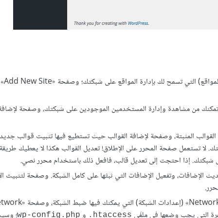
قسم «Sites» (المواقع)، 
ضاء التي تمكنك من مشاهدة وإدارة المستخدمين الموجودين على شبكتك، وصفحة لإضا
 تفعيل القوالب المثبتة، وصفحة لإضافة القوالب حيث تستطيع فيها تثبيت قوالب جديد
تك. لا تستعمل صفحة المحرر على الإطلاق! تعديل القوالب هكذا لا يعطيك طريق
ل شبكتك. إذا احتجت إلى تعديل قالب، فافعل ذلك باستخدام محرر نصي.
ها تحديث الإضافات، وتفعيل الإضافات التي ثبتَها على كامل الشبكة. وصفحة لتثبيت ا
حرر.
قسم «Settings» (الإعدادات)، الذي يتضمن صفحة «Network Settings» (إعدادات الشبكة) التي ي
و
؛ وسي
wp-config.php
‎.htaccess