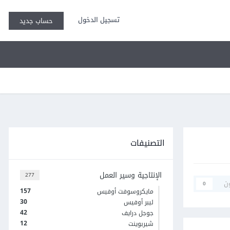
تسجيل الدخول
حساب جديد
التصنيفات
الإنتاجية وسير العمل
277
ن
0
157
مايكروسوفت أوفيس
30
ليبر أوفيس
42
جوجل درايف
12
شيربوينت