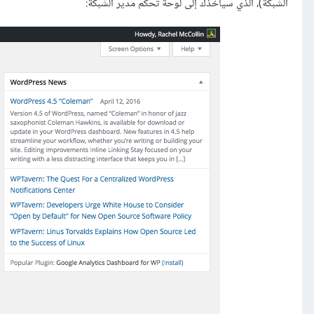
الشبكة)، الذي سيأخذك إلى لوحة تحكم مدير الشبكة: