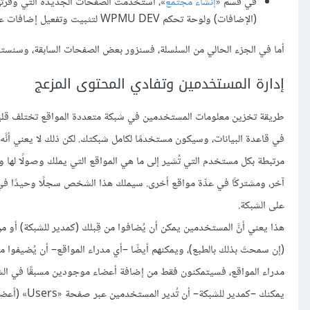
في قسم «
إنشاء مجتمع
(الإضافات) ولوحة تحكم WPMU DEV لتثبيت وتفعيل إضافات على كامل الشبكة بغرض إدارة المجتمع.
أما في الجزء الحالي من السلسلة، فسنزور بعض الصفحات السابقة، وسنس
إدارة المستخدمين وتفادي المحتوى المزعج
طريقة تخزين معلومات المستخدمين في شبكة متعددة المواقع تختلف قليل
مرتبطة بكل مستخدم التي تُشير إلى ما هي المواقع التي يملك وصولًا لها و
آخر، ومشتركًا في عدِّة مواقع أخرى. سيملك هذا الشخص سجلًا وحيدًا 
على الشبكة.
هذا يعني أنَّ المستخدمين يمكن أن يُضافوا من قِبلك (كمدير للشبكة) أو م
(إن سمحتَ بذلك بالطبع)، ويمكنهم أيضًا –أي مدراء المواقع– أن يُضيفوا مس
مدراء المواقع، فسيتمكنون فقط من إضافة أعضاء موجودين مسبقًا في الشب
يمكنك –كمدير للشبكة– أن تُدير المستخدمين عبر صفحة «Users» (أعضاء) في لوحة تحكم الشبكة: