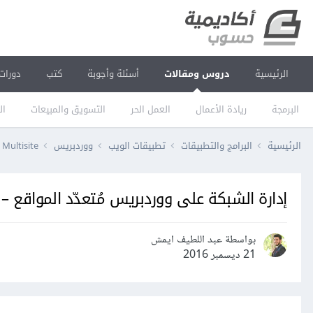
الرئيسية
دروس ومقالات
أسئلة وأجوبة
كتب
دورات
البرمجة
ريادة الأعمال
العمل الحر
التسويق والمبيعات
ال
الرئيسية
البرامج والتطبيقات
تطبيقات الويب
ووردبريس
Multisite
إدارة الشبكة على ووردبريس مُتعدّد المواقع – ا
بواسطة عبد اللطيف ايمش
21 ديسمبر 2016