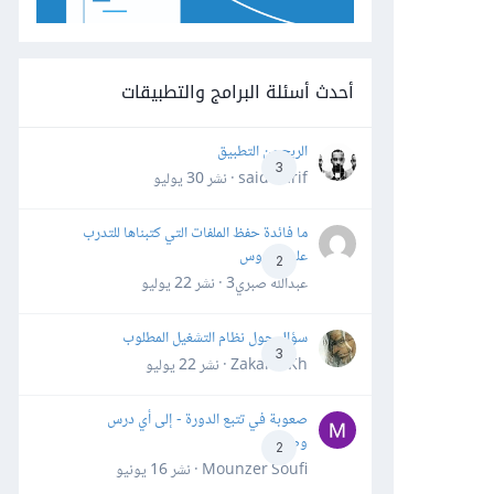
أحدث أسئلة البرامج والتطبيقات
الربح من التطبيق
3
said darif · نشر
30 يوليو
ما فائدة حفظ الملفات التي كتبناها للتدرب
على الدروس
2
عبدالله صبري3 · نشر
22 يوليو
سؤال حول نظام التشغيل المطلوب
3
Zakaria Kh · نشر
22 يوليو
صعوبة في تتبع الدورة - إلى أي درس
وصلت؟
2
Mounzer Soufi · نشر
16 يونيو