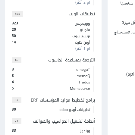
(و 2 أكثر)
ا شخصيًا
تطبيقات الويب
465
ّل ميزة
323
ووردبريس
20
ماجنتو
لك، فستحتاج
50
بريستاشوب
14
أوبن كارت
(و 1 أكثر)
الترجمة بمساعدة الحاسوب
45
3
omegaT
8
memoQ
4
Trados
5
Memsource
برامج تخطيط موارد المؤسسات ERP
37
30
تطبيقات أودو odoo
أنظمة تشغيل الحواسيب والهواتف
71
33
ويندوز