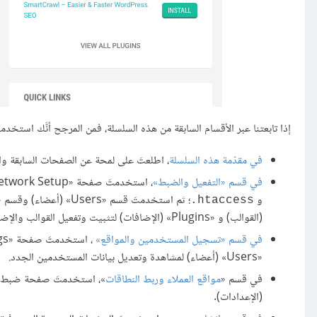
إذا تابعتنا عبر الأقسام السابقة من هذه السلسلة، فمن المرجح أنَّك استخدم
في مقدّمة هذه السلسلة
، اطلعتَ على لمحة عن الصفحات السابقة وا
في قسم «التفعيل والضبط»
، استخدمتَ صفحة «Network Setup» (تهيئة الشبكة) للوصول إلى الشيفرة التي عليك إضافتها إلى ملفَي
و
‎.htaccess
(القوالب) و «Plugins» (الإضافات) لتثبيت وتفعيل القوالب والإضافات.
في قسم «تسجيل المستخدمين والمواقع»
«Users» (أعضاء) لمشاهدة وتعديل بيانات المستخدمين الجدد.
في قسم «
مواقع العملاء وربط النطاقات
(الإعدادات).