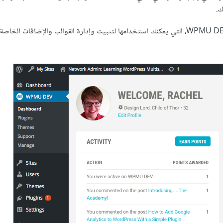
ك.
إذا كنتَ عضوًا في WPMU DEV فستملك وصولًا إلى WPMU DEV Dashboard، التي يمكنك استخدامها لتثبيت وإدارة القوالب والإضافات 