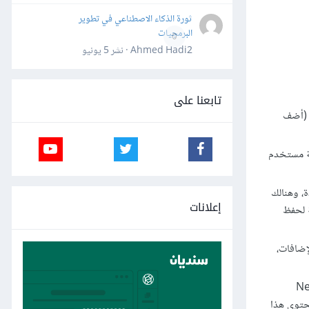
ثورة الذكاء الاصطناعي في تطوير
البرمجيات
0
Ahmed Hadi2 · نشر
5 يونيو
تابعنا على
الذي يتضمن صفحة «All Sites» (كافة المواقع) التي تسمح لك بإدارة المواقع على شبكتك؛ وصفحة «Add New Site» (أضف
فة مستخدم
ة، وهنالك
إعلانات
ة لحفظ
لإضافات،
مكنك فيها ضبط الشبكة، وصفحة «Network
حتوي هذا