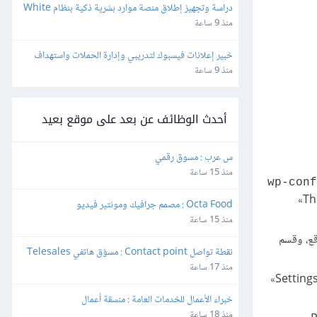
دراسة وتجهيز إطلاق منصة موارد بشرية ذكية بنظام White 
Label وإعادة البيع
منذ 9 ساعة
خبير إعلانات فيسبوك لتدريبي وإدارة الحملات واستهداف 
الجمهور بدقة
منذ 9 ساعة
أحدث الوظائف عن بعد على موقع بعيد
س عرب : مسوق رقمي
منذ 15 ساعة
wp-conf
؛ ثم استخدمتَ قسم «Users» (أعضاء) وقسم «Sites» (المواقع) لإضافة مواقع ومستخدمين جدد؛ واستعملتَ قسمَي «Themes»
Octa Food : مصمم جرافيك ومونتير فيديو
منذ 15 ساعة
لمواقع، وقسم
نقطة تواصل Contact point : مسوّق هاتفي Telesales
منذ 17 ساعة
»، استخدمتَ صفحة ضبط Domain Mapping التي وضعتها إضافة Domain Mapping في قسم «Settings»
خبراء الأعمال للخدمات العامة : منسقة أعمال
منذ 18 ساعة