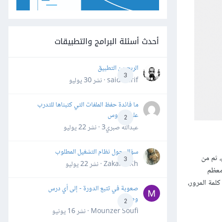
أحدث أسئلة البرامج والتطبيقات
الربح من التطبيق
3
said darif · نشر
30 يوليو
ما فائدة حفظ الملفات التي كتبناها للتدرب
على الدروس
2
عبدالله صبري3 · نشر
22 يوليو
سؤال حول نظام التشغيل المطلوب
 ثم من
3
Zakaria Kh · نشر
22 يوليو
معظم
ا فيها كلمة المرور،
صعوبة في تتبع الدورة - إلى أي درس
وصلت؟
2
Mounzer Soufi · نشر
16 يونيو