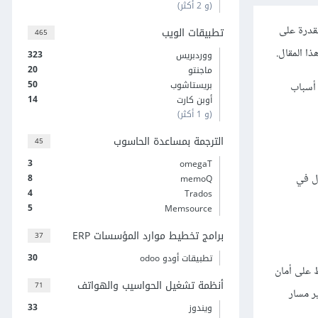
(و 2 أكثر)
قدرة على
تطبيقات الويب
465
ا المقال.
323
ووردبريس
20
ماجنتو
50
بريستاشوب
 أسباب
14
أوبن كارت
(و 1 أكثر)
الترجمة بمساعدة الحاسوب
45
3
omegaT
ل في
8
memoQ
4
Trados
5
Memsource
برامج تخطيط موارد المؤسسات ERP
37
30
تطبيقات أودو odoo
ظ على أمان
أنظمة تشغيل الحواسيب والهواتف
71
ر مسار
33
ويندوز