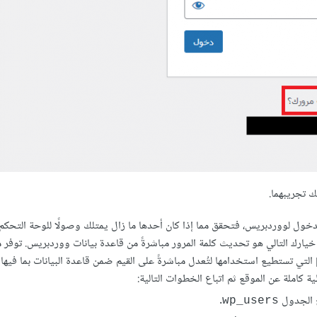
ك تجريبهما.
ل لووردبريس، فتحقق مما إذا كان أحدها ما زال يمتلك وصولًا للوحة التحكم،
ن خيارك التالي هو تحديث كلمة المرور مباشرةً من قاعدة بيانات ووردبريس. توفر 
الاستضافات برمجيات لإدارة قاعدة البيانات مثل phpMyAdmin التي تستطيع استخدامها لتُعدل مباشرةً على القيم ضمن قاعدة البيانات بم
كاملة عن الموقع ثم اتباع الخطوات التالية:
.
wp_users