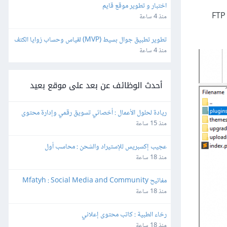
اختبار و تطوير موقع قايم
إن كنت لا تستطيع الدخول للوحة تحكم ووردبريس، فيمكنك تغيير اسم المجلد plugins ضمن مسار تثبيت ووردبريس إلى أي اسم آخر، واستخدم برنامج FTP
منذ 4 ساعة
تطوير تطبيق جوال بسيط (MVP) لقياس وحساب زوايا الكتف
منذ 4 ساعة
أحدث الوظائف عن بعد على موقع بعيد
ريادة لحلول الأعمال : أخصائي تسويق رقمي وإدارة محتوى
منذ 15 ساعة
عجيب إكسبريس للإستيراد والشحن : محاسب أول
منذ 18 ساعة
مفاتيح Mfatyh : Social Media and Community 
Manager
منذ 18 ساعة
رخاء الطبية : كاتب محتوى إعلاني
منذ 18 ساعة