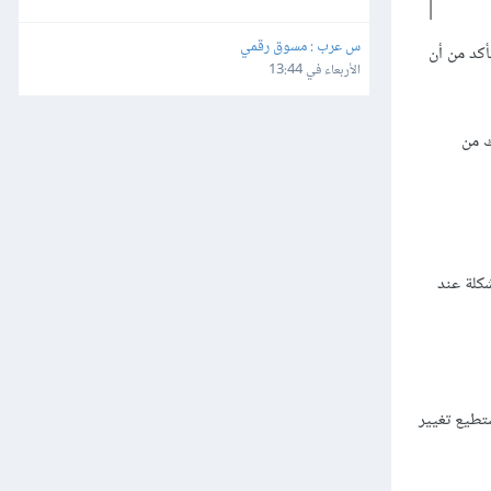
س عرب : مسوق رقمي
أكد من أن
الأربعاء في 13:44
ك من
كلة عند
تطيع تغيير