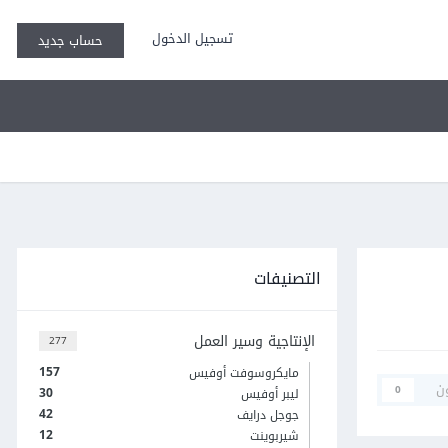
تسجيل الدخول
حساب جديد
التصنيفات
الإنتاجية وسير العمل
277
157
مايكروسوفت أوفيس
ن
0
30
ليبر أوفيس
42
جوجل درايف
12
شيربوينت