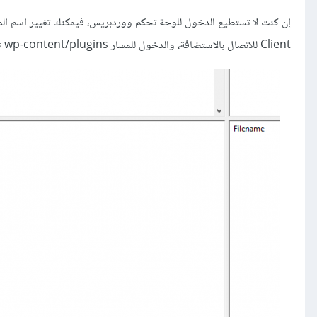
Client للاتصال بالاستضافة، والدخول للمسار wp-content/plugins ثم تغيير اسم المجلد مؤقتًا.