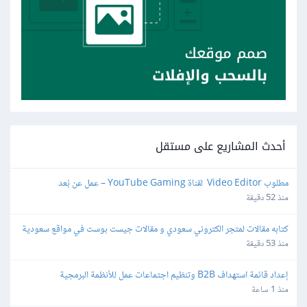
أحدث المشاريع على مستقل
مطلوب Video Editor  لقناة YouTube Gaming – عمل عن بُعد
منذ 52 دقيقة
كتابه مقالات لمتجر الكتروني سعودي و مقالات جيست بوست في مواقع سعودية
منذ 53 دقيقة
إعداد قائمة استهداف B2B وتنظيم اجتماعات عمل للأنظمة البرمجية
منذ 1 ساعة