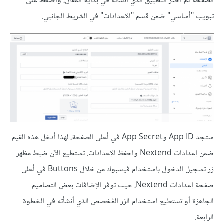
الصفحة ثم اختر التطبيق الذي أنشأته في بداية المقال، واضغط على
تبويب "أساسي" ضمن قسم "الإعدادات" في الشريط الجانبي.
ستجد App ID وApp Secret في أعلى الصفحة، لهذا أدخل هذه القيم
ضمن إعدادات Nextend واحفظ الإعدادات. تستطيع الآن ضبط مظهر
زر تسجيل الدخول باستخدام فيسبوك من خلال Buttons في أعلى
صفحة إعدادات Nextend، حيث توفر الإضافات بعض التصاميم
الجاهزة أو تستطيع استخدام الزر المُخصص الذي أنشأته في الخطوة
الرابعة.