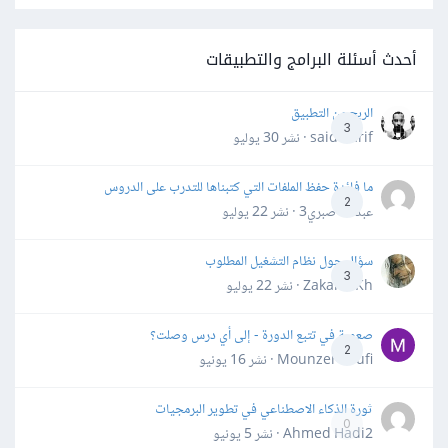
أحدث أسئلة البرامج والتطبيقات
الربح من التطبيق
3
said darif · نشر
30 يوليو
ما فائدة حفظ الملفات التي كتبناها للتدرب على الدروس
2
عبدالله صبري3 · نشر
22 يوليو
سؤال حول نظام التشغيل المطلوب
3
Zakaria Kh · نشر
22 يوليو
صعوبة في تتبع الدورة - إلى أي درس وصلت؟
2
Mounzer Soufi · نشر
16 يونيو
ثورة الذكاء الاصطناعي في تطوير البرمجيات
0
Ahmed Hadi2 · نشر
5 يونيو