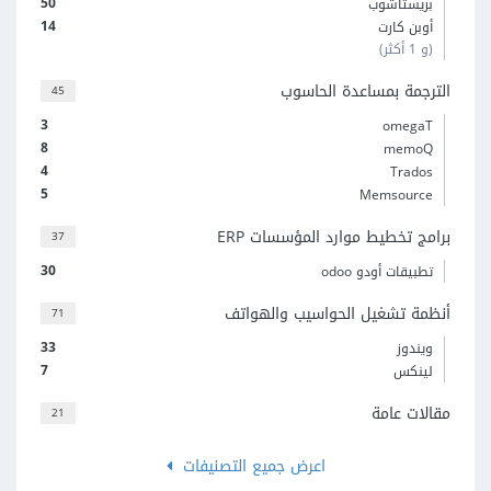
50
بريستاشوب
14
أوبن كارت
(و 1 أكثر)
الترجمة بمساعدة الحاسوب
45
3
omegaT
8
memoQ
4
Trados
5
Memsource
برامج تخطيط موارد المؤسسات ERP
37
30
تطبيقات أودو odoo
أنظمة تشغيل الحواسيب والهواتف
71
33
ويندوز
7
لينكس
مقالات عامة
21
اعرض جميع التصنيفات