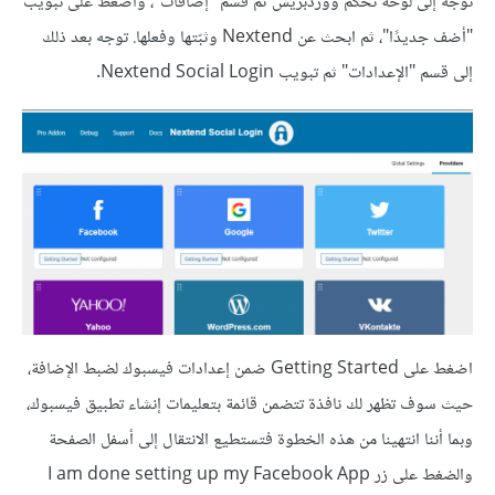
توجه إلى لوحة تحكم ووردبريس ثم قسم "إضافات"، واضغط على تبويب
"أضف جديدًا"، ثم ابحث عن Nextend وثبّتها وفعلها. توجه بعد ذلك
إلى قسم "الإعدادات" ثم تبويب Nextend Social Login.
اضغط على Getting Started ضمن إعدادات فيسبوك لضبط الإضافة،
حيث سوف تظهر لك نافذة تتضمن قائمة بتعليمات إنشاء تطبيق فيسبوك،
وبما أننا انتهينا من هذه الخطوة فتستطيع الانتقال إلى أسفل الصفحة
والضغط على زر I am done setting up my Facebook App