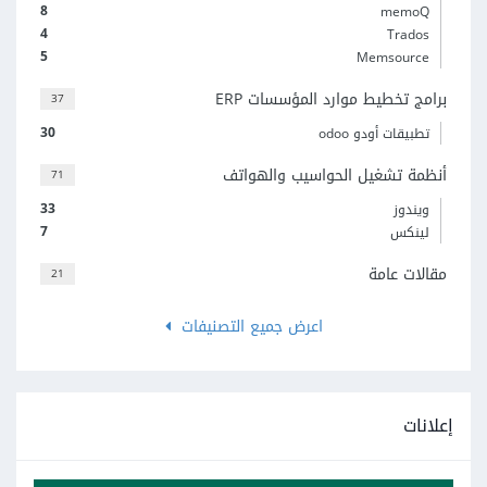
8
memoQ
4
Trados
5
Memsource
برامج تخطيط موارد المؤسسات ERP
37
30
تطبيقات أودو odoo
أنظمة تشغيل الحواسيب والهواتف
71
33
ويندوز
7
لينكس
مقالات عامة
21
اعرض جميع التصنيفات
إعلانات