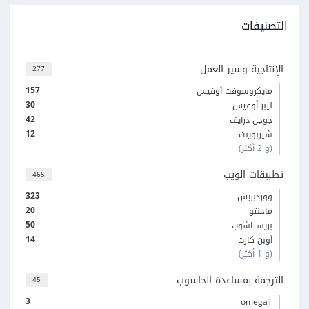
التصنيفات
الإنتاجية وسير العمل
277
157
مايكروسوفت أوفيس
30
ليبر أوفيس
42
جوجل درايف
12
شيربوينت
(و 2 أكثر)
تطبيقات الويب
465
323
ووردبريس
20
ماجنتو
50
بريستاشوب
14
أوبن كارت
(و 1 أكثر)
الترجمة بمساعدة الحاسوب
45
3
omegaT