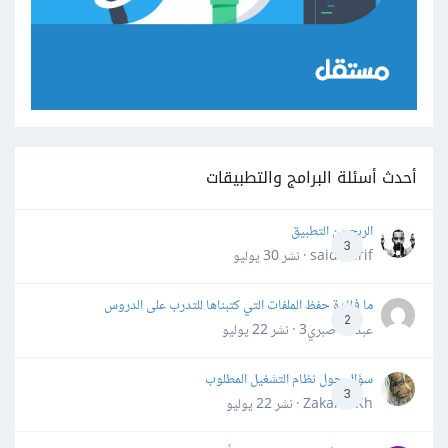
أحدث أسئلة البرامج والتطبيقات
الربح من التطبيق
3
said darif · نشر
30 يوليو
ما فائدة حفظ الملفات التي كتبناها للتدرب على الدروس
2
عبدالله صبري3 · نشر
22 يوليو
سؤال حول نظام التشغيل المطلوب
3
Zakaria Kh · نشر
22 يوليو