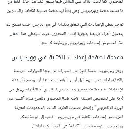
المحتوى، كما تحث القُرّاء على النقاش فيما بينهم. يُعَد هذا جزءًا فقط من
ما تقدمه منصة ووردبريس وهي بالتأكيد منصة صديقة للكُتاب والناشرين.
توجد بعض الإعدادات التي تتعلق بالكتابة في ووردبريس، حيث تسمح لك
بتعديل أجزاء مرتبطة بتجربة إنشاء المحتوى، حيث سيغطي هذا المقال
هذا القسم من إعدادات ووردبريس ووظيفة كل منها.
مقدمة لصفحة إعدادات الكتابة في ووردبريس
يوفر ووردبريس عددًا كبيرًا من الخيارات من بينها الخيارات المرتبطة
بالكتابة، لذلك فمن المهم قبل أن نبدأ بالحديث عنها، أن نوضح بأن هذه
الإعدادات غير مرتبطة بمحرر ووردبريس التقليدي أو الافتراضي، بل هي
تُركز على تخصيص الصيغة الافتراضية للمحتوى وتأمين ميزة "النشر عبر
البريد الإلكتروني" وإشعار خدمات الطرف الثالث بالتحديثات. لمعرفة
المزيد عن إعدادات الكتابة في ووردبريس، اذهب إلى لوحة تحكم
ووردبريس وتوجه لتبويب "كتابة" في قسم "الإعدادات".