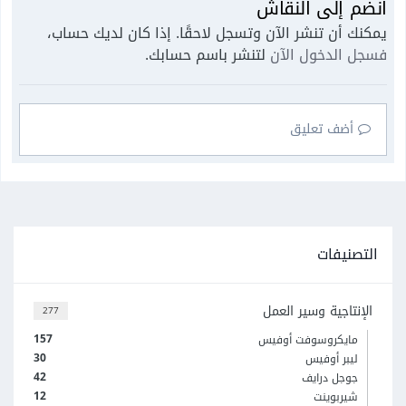
انضم إلى النقاش
يمكنك أن تنشر الآن وتسجل لاحقًا. إذا كان لديك حساب،
فسجل الدخول الآن
لتنشر باسم حسابك.
أضف تعليق
التصنيفات
الإنتاجية وسير العمل
277
157
مايكروسوفت أوفيس
30
ليبر أوفيس
42
جوجل درايف
12
شيربوينت