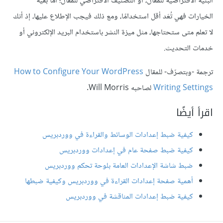
البنية الافتراضية للمقال، أو التصنيف الافتراضي للمقال؛ أما بقية
الخيارات فهي تُعَد أقل استخدامًا، ومع ذلك فيجب الإطلاع عليها، إذ أنك
لا تعلم متى ستحتاجها، مثل ميزة النشر باستخدام البريد الإلكتروني أو
خدمات التحديث.
ترجمة -وبتصرّف- للمقال
How to Configure Your WordPress
Writing Settings
لصاحبه Will Morris.
اقرأ أيضًا
كيفية ضبط إعدادات الوسائط والقراءة في ووردبريس
كيفية ضبط صفحة عام في إعدادات ووردبريس
ضبط شاشة الإعدادات العامة بلوحة تحكم ووردبريس
أهمية صفحة إعدادات القراءة في ووردبريس وكيفية ضبطها
كيفية ضبط إعدادات المناقشة في ووردبريس