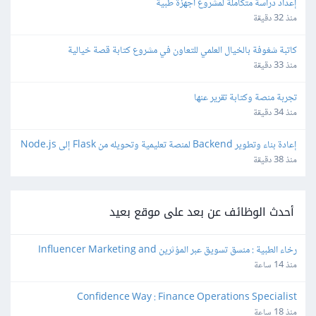
إعداد دراسة متكاملة لمشروع أجهزة طبية
منذ 32 دقيقة
كاتبة شغوفة بالخيال العلمي للتعاون في مشروع كتابة قصة خيالية
منذ 33 دقيقة
تجربة منصة وكتابة تقرير عنها
منذ 34 دقيقة
إعادة بناء وتطوير Backend لمنصة تعليمية وتحويله من Flask إلى Node.js
منذ 38 دقيقة
أحدث الوظائف عن بعد على موقع بعيد
رخاء الطبية : منسق تسويق عبر المؤثرين Influencer Marketing and 
Production Coordinator
منذ 14 ساعة
Confidence Way : Finance Operations Specialist
منذ 18 ساعة