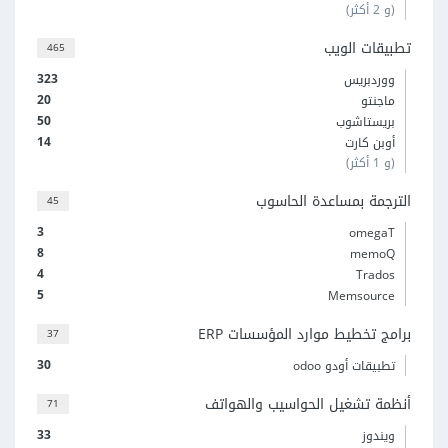
(و 2 أكثر)
تطبيقات الويب
465
323
ووردبريس
20
ماجنتو
50
بريستاشوب
14
أوبن كارت
(و 1 أكثر)
الترجمة بمساعدة الحاسوب
45
3
omegaT
8
memoQ
4
Trados
5
Memsource
برامج تخطيط موارد المؤسسات ERP
37
30
تطبيقات أودو odoo
أنظمة تشغيل الحواسيب والهواتف
71
33
ويندوز