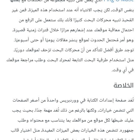
Ping-O-Matic
الذي يعمل على تنبيه مجموعة من الخدمات مع بعضها
بنفس الوقت، لكن يجب الانتباه أنه عند استخدام هذه الميزة، فمن غير
المُحبذ تنبيه محركات البحث كثيرًا لأنك بلك ستعمل على الرفع من
احتمال معاقبة موقعك عند إشعارهم مرارًا خلال فترات زمنية قصيرة،
وهو أمر مُحتمل الحدوث لموقع ينشر مقالات يوميًا أو حتى أسبوعيًا.
توجد طرق أفضل للتأكد من أنّ محركات البحث تزحف لموقعك دوريًا،
مثل استخدام طرفية البحث التابعة لمحرك البحث وطلب مراجعة موقعك
في أي وقت.
الخلاصة
تُعَد صفحة إعدادات الكتابة في ووردبريس واحدةً من أصغر الصفحات
التي تتضمن خيارات، ولكنها بالرغم من ذلك تُعَد مهمة جدًا، بحيث يجب
عليك ضبطها لكل موقع من مواقعك بما يتناسب مع محتواه وطلب
جمهوره. تتضمن هذه الخيارات بعض الميزات المفيدة، مثل اختيار قالب