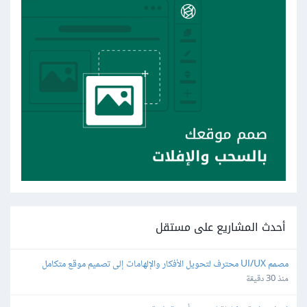
أحدث المشاريع على مستقل
مصمم UI/UX محترف لتحويل الأفكار والإلهامات إلى تصميم موقع متكامل
منذ 30 دقيقة