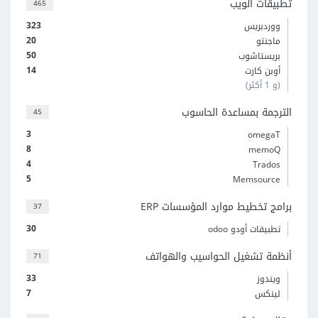
تطبيقات الويب
465
323
ووردبريس
20
ماجنتو
50
بريستاشوب
14
أوبن كارت
(و 1 أكثر)
الترجمة بمساعدة الحاسوب
45
3
omegaT
8
memoQ
4
Trados
5
Memsource
برامج تخطيط موارد المؤسسات ERP
37
30
تطبيقات أودو odoo
أنظمة تشغيل الحواسيب والهواتف
71
33
ويندوز
7
لينكس