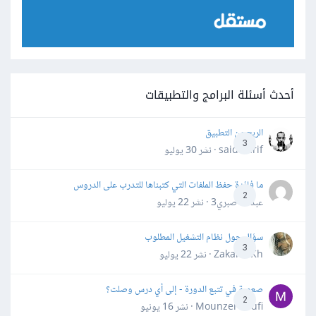
أحدث أسئلة البرامج والتطبيقات
الربح من التطبيق
3
said darif · نشر
30 يوليو
ما فائدة حفظ الملفات التي كتبناها للتدرب على الدروس
2
عبدالله صبري3 · نشر
22 يوليو
سؤال حول نظام التشغيل المطلوب
3
Zakaria Kh · نشر
22 يوليو
صعوبة في تتبع الدورة - إلى أي درس وصلت؟
2
Mounzer Soufi · نشر
16 يونيو