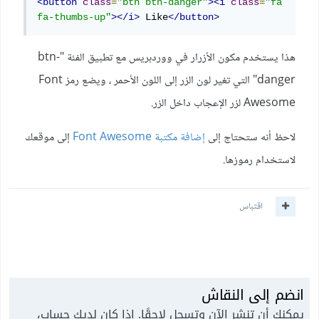
<button
class
=
"btn btn-danger"
><i
class
=
"fa 
fa-thumbs-up"
></i>
 Like
</button>
هذا يستخدم مكون الأزرار في ووردبريس مع تطبيق الفئة "btn-
danger" التي تغير لون الزر إلى اللون الأحمر ، ويضع رمز Font
Awesome لزر الإعجاب داخل الزر.
لاحظ أنه ستحتاج إلى
إضافة مكتبة Font Awesome
إلى موقعك
لاستخدام رموزها.
اقتباس
انضم إلى النقاش
يمكنك أن تنشر الآن وتسجل لاحقًا. إذا كان لديك حساب،