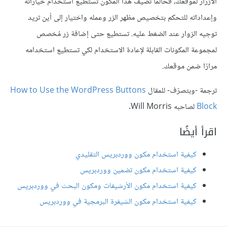
الأزرار لموقعك، فحالما تُضيف هذا المكون تستطيع استخدام خياراته
وإعداداته للتحكم بتخصيص مظهر الزر وعمله واختيار إلى أين تريد
توجيه الزوار عند الضغط عليه. تستطيع حتى إضافة زر مُخصص
لمجموعة المكونات القابلة لإعادة الاستخدام لكي تستطيع استخدامه
مرارًا ضمن موقعك.
ترجمة -وبتصرّف- للمقال
How to Use the WordPress Buttons
Block
لصاحبه Will Morris.
اقرأ أيضًا
كيفية استخدام مكون ووردبريس التقليدي
كيفية استخدام مكون تضمين ووردبريس
كيفية استخدام مكون الأرشيفات ومكون البحث في ووردبريس
كيفية استخدام مكون الشيفرة البرمجية في ووردبريس