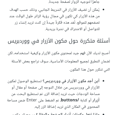
جاهزًا لتوجيه الزوار لصفحة جديدة.
يُمكن أن تضيف الأزرار في الشريط الجانبي، وذلك حسب الهدف
من هذه الأزرار كي تكون في مجال رؤية الزائر طول الوقت عند
تصفحهم للموقع. تُعَد هذه فكرةً جيدةً إن كنت تريد إنشاء زر
للتواصل أو الاشتراك في نشرة بريدية.
أسئلة متكررة حول مكون الأزرار في ووردبريس
أصبح لديك الآن فهم جيد لمحتوى مكون الأزرار وكيفية استخدامه، لكن
لضمان التطرق لجميع المعلومات الأساسية، سوف نراجع بعض الأسئلة
التي تتكرر حول هذا المكون.
أين أجد مكون الأزرار في ووردبريس؟
تستطيع الوصول لمكون
الأزرار في ووردبريس من خلال التوجه إلى صفحة أو مقال أو
مساحة الودجات حيث تريد إضافة الزر، ثم تستطيع البحث عن
أزرار
أو كتابة
/buttons
، ثم الضغط على Enter ضمن مساحة
المحتوى في المكان الذي تريد إضافة الزر إليه.
ماذا تفعل مكونات أزرار الصفحة والمقال؟
يسمح لك مكون