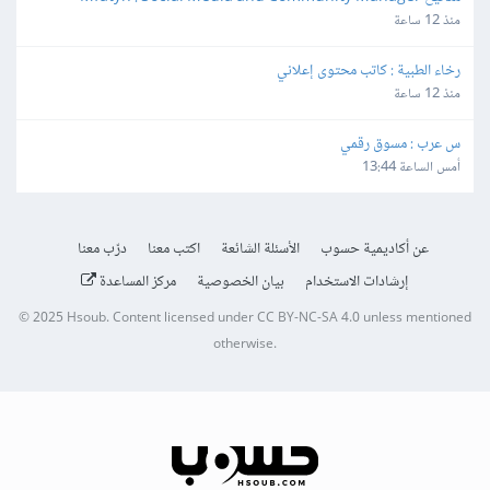
منذ 12 ساعة
رخاء الطبية : كاتب محتوى إعلاني
منذ 12 ساعة
س عرب : مسوق رقمي
أمس الساعة 13:44
عن أكاديمية حسوب
الأسئلة الشائعة
اكتب معنا
درّب معنا
إرشادات الاستخدام
بيان الخصوصية
مركز المساعدة
© 2025
Hsoub
.
Content licensed under
CC BY-NC-SA 4.0
unless mentioned
otherwise.