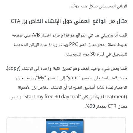
الزبائن المحتملين بشكل شبه مؤكّد.
مثال من الواقع العملي حول الإنشاء الخاص بزر CTA
قمت أنا وزميلي هنا في الموقع مؤخرًا بإجراء اختبار A/B على صفحة
هبوط حملة الدفع مقابل النقر PPC بهدف زيادة عدد الزبائن المحتملة
للتسجيل في فترة 30 يوم التجريبيّة.
قمنا بعمل شيء وحيد فقط، وهو تعديل كلمة واحدة في الإنشاء (copy)،
حيث قمنا باستبدال الضمير "your" إلى الضمير "My"، وبعد إجراء
الاختبار لمدّة ثلاثة أسابيع، اتضح لنا أن الإنشاء الخاص بزر الأمثولة
(treatment)، والّذي كان "Start my free 30 day trial" زاد من
معدّل CTR بمقدار 90%.