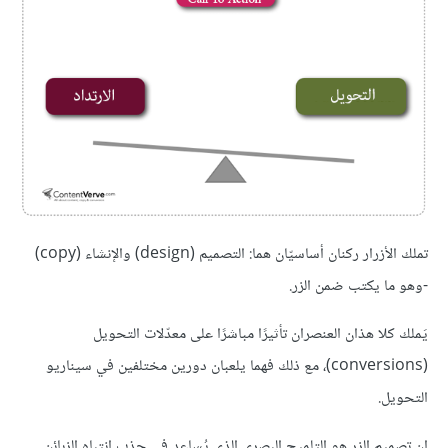
تملك الأزرار ركنان أساسيّان هما: التصميم (design) والإنشاء (copy)
-وهو ما يكتب ضمن الزر.
يَملك كلا هذان العنصران تأثيرًا مباشرًا على معدّلات التحويل
(conversions)، مع ذلك فهما يلعبان دورين مختلفين في سيناريو
التحويل.
إن تصميم الزر هو التلميح البصري الذي يُساعد في جذب انتباه الزبائن