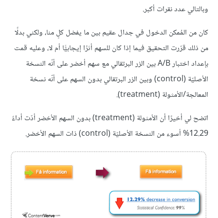
وبالتالي عدد نقرات أكبر.
كان من المُمكن الدخول في جدال عقيم بين ما يفضل كلٍ منا، ولكني بدلًا
من ذلك قرّرت التحقيق فيما إذا كان للسهم أثرًا إيجابيًّا أم لا، وعليه قمت
بإعداد اختبار A/B بين الزر البرتقالي مع سهم أخضر على أنّه النسخة
الأصليّة (control) وبين الزر البرتقالي بدون السهم على أنّه نسخة
المعالجة/الأمثولة (treatment).
اتضح لي أخيرًا أن الأمثولة (treatment) بدون السهم الأخضر أدّت أداءً
12.29% أسوء من النسخة الأصليّة (control) ذات السهم الأخضر.