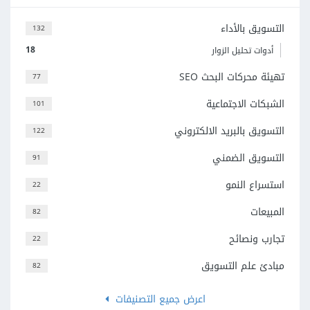
التسويق بالأداء
132
18
أدوات تحليل الزوار
تهيئة محركات البحث SEO
77
الشبكات الاجتماعية
101
التسويق بالبريد الالكتروني
122
التسويق الضمني
91
استسراع النمو
22
المبيعات
82
تجارب ونصائح
22
مبادئ علم التسويق
82
اعرض جميع التصنيفات