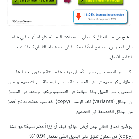
يَتضح من هذا المثال كيف أن التعديلات البصريّة كان له أثر سلبي مُباشر
على التحويل، ويتضح أيضًا أنه كلّما قلّ استخدام الألوان كلّما كانت
النتائج أفضل.
يكون من الصعب في بعض الأحيان توقع هذه النتائج بدون اختبارها
عمليًّا، ولكن نصيحتي هي الحفاظ دائما على البساطة في التصميم وضمن
المعقول، فمن السهل جدًا المبالغة في التصميم، ولكني وجدت في المجمل
أن البدائل (variants) ذات الإنشاء (copy) المُناسب أعطت نتائج أفضل
من البدائل المُتصنعة في التصميم.
يوضّح المثال التالي ومن أرض الواقع كيف أن زرًا أخضر بسيطًا مع إنشاء
(copy) ذي مدلول تفوّق على البديل الفنّي بمقدار 10.94%.