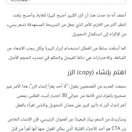
أعتقد أنّه ما حدث هنا، أن الزر الكبير أصبح كبيرًا للغاية، وأصبح يلفت
النظر أكثر من اللازم، الأمر الذي جعل من الشريحة المستهدفة تشعر بشيء
من الإكراه إلى استكمال التحويل.
كما أسلفت سابقًا من المُمكن استخدام أزرار كبيرة ولكن يجب الابتعاد عن
المُبالغة، والاختبارات هي دائمًا الفيصل والحكم في تحديد الحجم الأمثل.
اهتم بإنشاء (copy) الزر
سمعت العديد من المُصممين يقول: "لا أحد يقرأ إنشاء الزر"، هذا الأمر غير
صحيح بالمرّة، لدي قائمة من حوالي 30 اختبار تُثبت العكس، بمعنى
آخر إنشاء الزر له تأثير كبير على معدّل التحويل والناس تقرأه بالفعل.
وسأزيدك من الشعر بيتًا، فبعيدًا عن العنوان الرئيسي، فإن الإنشاء الخاص
بزر CTA هو أحد الأجزاء القليلة الّتي يمكن القول عنها أنها تُقرأ من قِبل