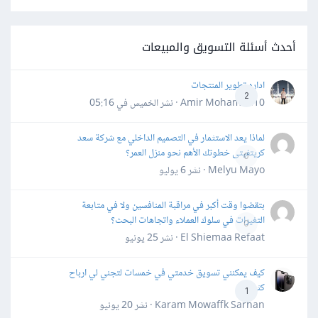
أحدث أسئلة التسويق والمبيعات
اداره تطوير المنتجات
2
Amir Mohamed10 · نشر
الخميس في 05:16
لماذا يعد الاستثمار في التصميم الداخلي مع شركة سعد
كريتفيتى خطوتك الأهم نحو منزل العمر؟
0
Melyu Mayo · نشر
6 يوليو
بتقضوا وقت أكبر في مراقبة المنافسين ولا في متابعة
التغيرات في سلوك العملاء واتجاهات البحث؟
0
El Shiemaa Refaat · نشر
25 يونيو
كيف يمكنني تسويق خدمتي في خمسات لتجني لي ارباح
كثيرة
1
Karam Mowaffk Sarhan · نشر
20 يونيو