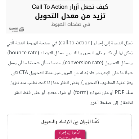
يُمثّل الدعوة إلى إجراء (call-to-action) في صفحة الهبوط القشة الّتي
يُمكن لها أن تكسر ظهر البعير، وذلك بين معدّل الارتداد (bounce rate)
ومعدّل التحويل (conversion rate)، عندما تسأل شخصًا ما أن يفعل
شيئًا ما على الإنترنت، فلا بُد له من المرور عبر نقطة التحويل CTA لكي
يتمّ تنفيذ المطلوب (التحويل)، بغض النظر عما إذا كنت تطلب منه تنزيل
ملفّ PDF أو ملئ نموذج (form)، أو شراء منتج، أو حتّى فقط النقر
للانتقال إلى صفحة أخرى.