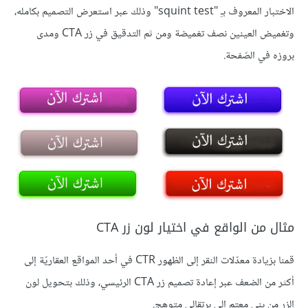
الاختبار المعروف بـِ "squint test" وذلك عبر استعرض التصميم بكامله،
وتغميض العينين نصف تغميضة ومن ثم التدقيق في زر CTA ومدى
بروزه في الصّفحة.
مثال من الواقع في اختيار لون زر CTA
قمنا بزيادة معدّلات النقر إلى الظهور CTR في أحد المواقع العقاريّة إلى
أكثر من الضعف عبر إعادة تصميم زر CTA الرئيسي، وذلك بتحويل لون
الزر من بني معتم إلى برتقالي متوهج.