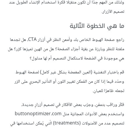
ولذلك من المهم جدًا أن تكون متقبّلًا فكرة استخدام الإنشاء الطويل عند
تصميم الأزرار.
ما هي الخطوة التّالية
راجع صفحة الهبوط الخاص بك وأمعن النظر في أزرار CTA، هل تجدها
ملفتة للنظر وبارزة عن بقيّة أجزاء الصفحة؟ هل من الهين تميزها كزر؟ هل
هي موجودة في الصّفحة لاستكمال التصميم أم لها مدلول؟
قم باختبار التغشية (العين المغمضة بشكل غير كامل) لصفحة الهبوط
وحدّد فيما إذا كان من المُمكن تغيير اللون أو التأثير البصري على الزر
لجعله ظاهرًا للعيان.
فكّر وراقب بتمعّن، وجرّب بعض الأفكار في تصميم أزرارٍ جديدة،
واستخدم بعض الأدوات المجانيّة مثل buttonoptimizer.com
لتصميم عدد من الأمثولات (treatments) الّتي يُمكن استخدامها في