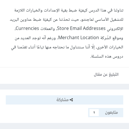
تناولنا في هذا الدرس كيفيّة ضبط بقية الإعدادات والخيارات اللازمة
للتشغيل الأساسي لماجنتو، حيث تحدّثنا عن كيفيّة ضبط عناوين البريد
الإلكتروني Store Email Addresses، والعملات Currencies،
وموقع الشّركة Merchant Location. ورغم أنّه توجد العديد من
الخيارات الأخرى، إلّا أنّنا سنتناول ما نحتاجه منها تباعًا أثناء تقدّمنا في
دروس هذه السلسلة.
التبليغ عن مقال
مشاركة
متابعون
1