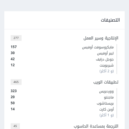
التصنيفات
الإنتاجية وسير العمل
277
157
مايكروسوفت أوفيس
30
ليبر أوفيس
42
جوجل درايف
12
شيربوينت
(و 2 أكثر)
تطبيقات الويب
465
323
ووردبريس
20
ماجنتو
50
بريستاشوب
14
أوبن كارت
(و 1 أكثر)
الترجمة بمساعدة الحاسوب
45