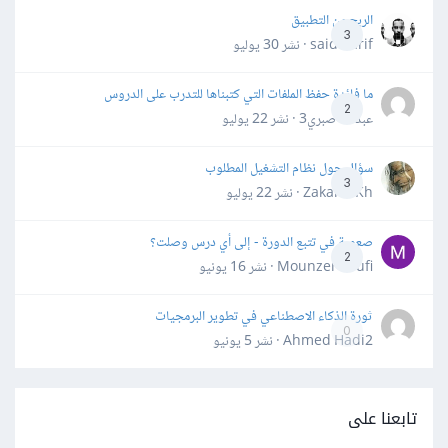
الربح من التطبيق
3
said darif · نشر
30 يوليو
ما فائدة حفظ الملفات التي كتبناها للتدرب على الدروس
2
عبدالله صبري3 · نشر
22 يوليو
سؤال حول نظام التشغيل المطلوب
3
Zakaria Kh · نشر
22 يوليو
صعوبة في تتبع الدورة - إلى أي درس وصلت؟
2
Mounzer Soufi · نشر
16 يونيو
ثورة الذكاء الاصطناعي في تطوير البرمجيات
0
Ahmed Hadi2 · نشر
5 يونيو
تابعنا على