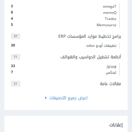
3
omegaT
8
memoQ
4
Trados
5
Memsource
برامج تخطيط موارد المؤسسات ERP
37
30
تطبيقات أودو odoo
أنظمة تشغيل الحواسيب والهواتف
71
33
ويندوز
7
لينكس
مقالات عامة
21
اعرض جميع التصنيفات
إعلانات