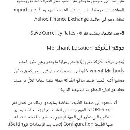
على هذا الزر سيعمل ماجنتو على جلب سعر الصّرف الخاص بجميع
العملات المسموحة لديك من مزوّد الخدمة الموجود فوق زر Import
تمامًا، وهو في حالتنا: Yahoo Finance Exchange.
6-
بعد الانتهاء يمكنك نقر الزر Save Currency Rates.
موقع الشّركة Merchant Location
يُعتبر موقع الشّركة ضروريًّا لإحدى مزايا ماجنتو وهي طرق الدفع
Payment Methods والتي سنتحدّث عنها في درس لاحق بشكل
موسّع أكثر. يُعتبر ضبط موقع الشّركة مهمّة سهلة للغاية فكلّ ما عليك
فعله هو اتباع الخطوات البسيطة التالية:
سنعود إلى صفحة الضّبط الخاصّة بماجنتو، وذلك من خلال نقر
البند STORES الموجود ضمن القائمة الجانبيّة الخاصّة بمدير
النظام والتي تظهر في الجهة اليسرى. ستظهر نافذة منبثقة اختر
منها الضّبط Configuration (تحت بند الإعدادات Settings).