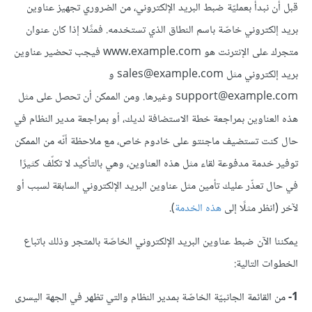
قبل أن نبدأ بعمليّة ضبط البريد الإلكتروني، من الضروري تجهيز عناوين
بريد إلكتروني خاصّة باسم النطاق الذي تستخدمه. فمثًلا إذا كان عنوان
متجرك على الإنترنت هو www.example.com فيجب تحضير عناوين
بريد إلكتروني مثل sales@example.com و
support@example.com وغيرها. ومن الممكن أن تحصل على مثل
هذه العناوين بمراجعة خطة الاستضافة لديك، أو بمراجعة مدير النظام في
حال كنت تستضيف ماجنتو على خادوم خاص، مع ملاحظة أنّه من الممكن
توفير خدمة مدفوعة لقاء مثل هذه العناوين، وهي بالتأكيد لا تكلّف كثيرًا
في حال تعذّر عليك تأمين مثل عناوين البريد الإلكتروني السابقة لسبب أو
لآخر (انظر مثلًا إلى
هذه الخدمة
).
يمكننا الآن ضبط عناوين البريد الإلكتروني الخاصّة بالمتجر وذلك باتباع
الخطوات التالية:
1-
من القائمة الجانبيّة الخاصّة بمدير النظام والتي تظهر في الجهة اليسرى