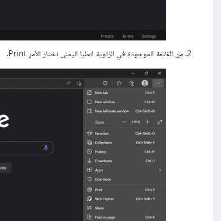
من القائمة الموجودة في الزاوية العليا اليمنى نختار الأمر Print.