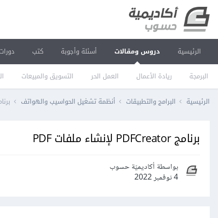
الرئيسية
دروس ومقالات
أسئلة وأجوبة
كتب
دورات
البرمجة
ريادة الأعمال
العمل الحر
التسويق والمبيعات
ال
الرئيسية
البرامج والتطبيقات
أنظمة تشغيل الحواسيب والهواتف
برنامج PDFCreator ﻹن
برنامج PDFCreator ﻹنشاء ملفات PDF
بواسطة أكاديميّة حسوب
4 نوفمبر 2022