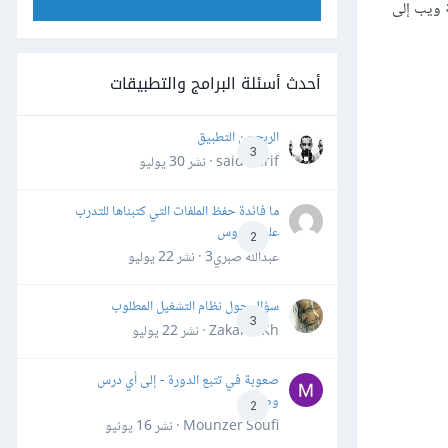
يل صفحة ويب إلى
أحدث أسئلة البرامج والتطبيقات
الربح من التطبيق
3
said darif · نشر
30 يوليو
ما فائدة حفظ الملفات التي كتبناها للتدرب
على الدروس
2
عبدالله صبري3 · نشر
22 يوليو
سؤال حول نظام التشغيل المطلوب
3
Zakaria Kh · نشر
22 يوليو
صعوبة في تتبع الدورة - إلى أي درس
وصلت؟
2
Mounzer Soufi · نشر
16 يونيو