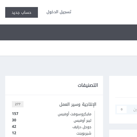
تسجيل الدخول
حساب جديد
التصنيفات
الإنتاجية وسير العمل
277
ن
0
157
مايكروسوفت أوفيس
30
ليبر أوفيس
42
جوجل درايف
12
شيربوينت