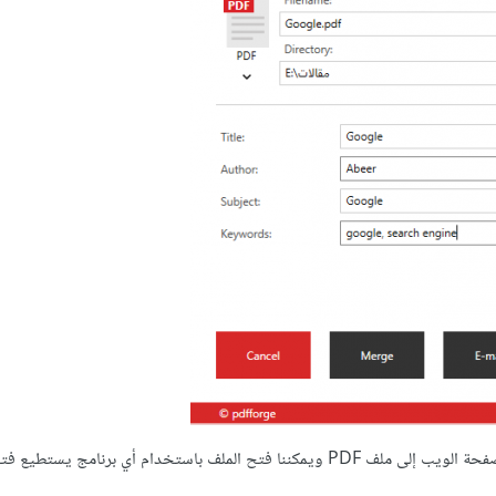
بعد تعبئة الحقول نضغط على Save لتخزين الملف، ثم سيحول البرنامج صفحة الويب إلى ملف PDF ويمكننا فتح الملف باستخدام أي برنا