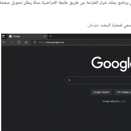
سابقًا يمكِّننا برنامج PDFCreator من إنشاء ملفات PDF من أي برنامج يملك خيار الطباعة عن طريق طابعة افتراضية، مثلًا يمكن تحو
لرسمي لمحرك البحث
جوجل
.