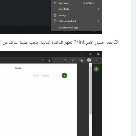
بعد اختيار الأمر Print تظهر النافذة التالية، يجب علينا التأكد من أن الطابعة التي سنطبع عبرها هي PDFCreator.