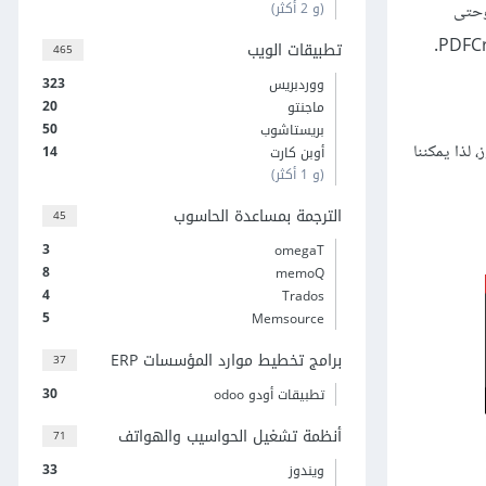
(و 2 أكثر)
 وحتى
تطبيقات الويب
465
323
ووردبريس
20
ماجنتو
50
بريستاشوب
لذا يمكننا
14
أوبن كارت
(و 1 أكثر)
الترجمة بمساعدة الحاسوب
45
3
omegaT
8
memoQ
4
Trados
5
Memsource
برامج تخطيط موارد المؤسسات ERP
37
30
تطبيقات أودو odoo
أنظمة تشغيل الحواسيب والهواتف
71
33
ويندوز