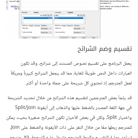
تقسيم وضم الشرائح
يعمل البرنامج على تقسيم نصوص المستند إلى شرائح، وقد تكون
العبارات داخل النص طويلةً للغاية، مما قد يجعل الشرائح كبيرةً ومربكةً
لعمل المترجم، إذ تحتوي كل شريحة على جملة واحدة أو أكثر.
قد يلجأ بعض المترجمين لتقسيم هذه الشرائح من خلال تحديد الشريحة
في جهة اللغة المصدر بالضغط عليها والذهاب إلى أيقونة Split/Join
واختيار Split، ولكن في بعض الأحيان تكون الشرائح صغيرة بحيث يمكن
للمترجم ربطها معًا من خلال النقر على ذات الأيقونة والضغط على Join.
تساعد عملية التقسيم والربط المترجم وتسهل عليه الترجمة، فكل مترجم