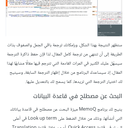
ستظهر النتيجة بهذا الشكل، وبإمكانك ترجمة باقي الجمل والصفوف بذات
الطريقة إلى أن تنتهي من ترجمة كامل المقال، لذا فإن حفظ ذاكرة الترجمة
سيسهّل عليك الكثير في المرات القادمة التي تترجم فيها مقالًا مشابهًا لهذا
المقال، إذ سيساعدك البرنامج من خلال إظهار الترجمة السابقة، وسيتيح
لك اختيار الترجمة التي تريدها، كما يسمح لك بالتعديل عليها.
البحث عن مصطلح في قاعدة البيانات
يتيح لك برنامج MemoQ ميزة البحث عن مصطلح في قاعدة بياناتك
التي أنشأتها، وذلك من خلال الضغط على Look up term في أعلى
اليسار في قائمة Quick Access، أو من خلال قائمة Translation.