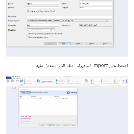
اضغط على Import ﻻستيراد الملف الذي ستعمل عليه.