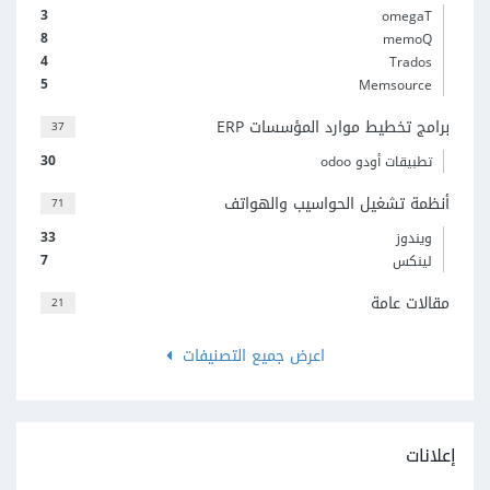
3
omegaT
8
memoQ
4
Trados
5
Memsource
برامج تخطيط موارد المؤسسات ERP
37
30
تطبيقات أودو odoo
أنظمة تشغيل الحواسيب والهواتف
71
33
ويندوز
7
لينكس
مقالات عامة
21
اعرض جميع التصنيفات
إعلانات