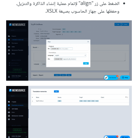
الضغط على زر "align" لإتمام عملية إنشاء الذاكرة والتنزيل،
وحفظها على جهاز الحاسوب بصيغة XSLX.