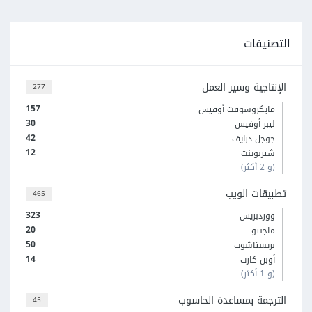
التصنيفات
الإنتاجية وسير العمل
277
157
مايكروسوفت أوفيس
30
ليبر أوفيس
42
جوجل درايف
12
شيربوينت
(و 2 أكثر)
تطبيقات الويب
465
323
ووردبريس
20
ماجنتو
50
بريستاشوب
14
أوبن كارت
(و 1 أكثر)
الترجمة بمساعدة الحاسوب
45