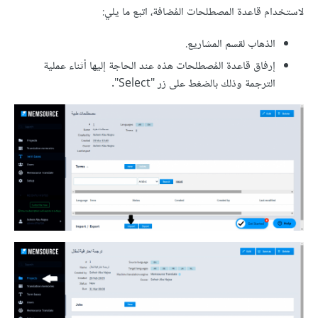
لاستخدام قاعدة المصطلحات المُضافة، اتبع ما يلي:
الذهاب لقسم المشاريع.
إرفاق قاعدة المُصطلحات هذه عند الحاجة إليها أثناء عملية
الترجمة وذلك بالضغط على زر "Select".