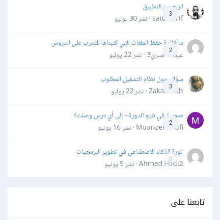
الربح من التطبيق
3
said darif · نشر
30 يوليو
ما فائدة حفظ الملفات التي كتبناها للتدرب على الدروس
2
عبدالله صبري3 · نشر
22 يوليو
سؤال حول نظام التشغيل المطلوب
3
Zakaria Kh · نشر
22 يوليو
صعوبة في تتبع الدورة - إلى أي درس وصلت؟
2
Mounzer Soufi · نشر
16 يونيو
ثورة الذكاء الاصطناعي في تطوير البرمجيات
0
Ahmed Hadi2 · نشر
5 يونيو
تابعنا على