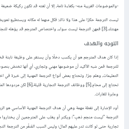
-والموضوعات القريبة منه- بكفاءة تامة، إلا أن لغته قد تكون ركيكة ضعيفة 
ليست الترجمة حكرًا على هذا ولا ذاك: فكل منهما له مكانه ويستطيع تعو
مهنتك.[3] فمهن الترجمة ليست سواء، واختصاص المترجم قد يؤهله للنجاح في مهن محدّدة أكثر من سواها.
التوجه والهدف
إذا كان هدف المترجم هو أن يكسب دخلًا وأن يستقر على وظيفة ثابتة فخي
للترجمة فمن شبه الأكيد أن موضوعها مهني وتجاري، أي أنها تختصّ بنصوصٍ
تحتاج إلى محامٍ.[5] ووظائ
وعابرة للقارات.
أود الإشارة إلى نقطة مهمة وهي أن هدف الترجمة المهنية الأساسي هو الربح
الترجمة "ليست منجم ذهبٍ"؛ ويكثر أو يغلب على المترجمين أن يختاروا مهن
تجارية حتى لو كانت تدر عليهم المال؛ وليس السبب المُنفِّر من الترجمة ا