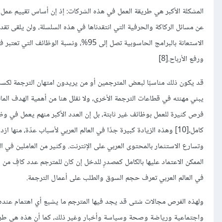
المشكلة الأكبر هي طريقة العمل في هذه الشركات: إذ إن أساس تقييم عمل ال
عن مسائل الركاكة والحرفية التي انتقدناها في هذه السلسلة، ولن يلقى تقديرً
ورفع الأرباح.[8]
قد يكون ذلك مناسبًا لبعض المترجمين أو من يريدون امتهان الترجمة لكسب ا
يبني مهنته في قطاعات الترجمة الأخرى، ولا نقلل هنا من أهمية الهدف الم
كامل،[10] وهذه الزيادة كبيرة جدًا في العالم العربي لأسباب عدّة، م
الممكن الاعتماد عليها بالكامل كمصدرٍ للدخل إن كان للمترجم عدد كافٍ من العملاء؛[12] انظر 
في العالم العربي تعرف حجم السوق والطلب على أعمال الترجمة.
ولهذه الفرص مجالات شتى قد يجد فيها المترجم ما يشبع أي اهتمام عنده،
واجتماعية ورياضة وصحة وسياسة وأخبار وغير ذلك، كما أن هذه هي طريقة 