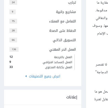
تجارب
اربة ما
24
 مدفوعة.
مشاريع جانبية
9
والثقافي
التعامل مع العملاء
75
يمها. وسوف
الحفاظ على الصحة
28
الإلمام
التسويق الذاتي
66
العمل الحر المهني
136
12
العمل بالترجمة
9
العمل كمساعد افتراضي
لا تقتصر
33
العمل بكتابة المحتوى
الدجاجة"
اعرض جميع التصنيفات
لحل هو ما
إعلانات
ابل لفترة