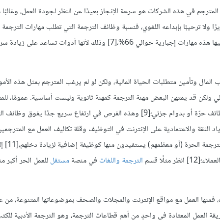
مترجم في هذه الشركات هو سرعة الإنجاز بعيدًا عن النظر لجودة العمل، وغالبًا م
ا ولا ترحيبًا بإبداعه اللغوي، فنسبة وظائف الترجمة التي تطلب مهارات الترجمة ال
الاستعانة بالبرامج الحاسوبية تصل إلى 95%، ونسبة الوظائف التي تعتبر فيها هذه مهارات إجبارية حوالي 66%،[7] وذلك لأنها أدوات
لمال وتأمين متطلبات الحياة المالية، ولكن لو لم يرغب المترجم بمثل هذه الأمور
الي ولكن قد يمتهن البعض مهنة الترجمة كمهنة ثانوية وليست أساسية. عمومًا، للم
فرص كثيرة للعمل بوظائف غير ثابتة، بل إن العدد الأكبر منهم يعمل في وظائف حرّة أو بدوام جزئي؛[9] وهذه الفرص في ارتفاع سريع ج
نها ازدياد الثقة والاعتمادية على الإنترنت في التوظيف وقلة تكاليف العمل مع المترجم
وتسارع الاستثمار بالمحتوى العربي على ال
مثلًا قسم
الترجمة واللغات
في منصة
مستقل
للعمل الحر أكبر م
 فمنها العمل مع مواقع الإنترنت والمجلات والصحف بموضوعاتها المتنوعة، من ع
العمل المعتادة في واحدٍ من أهم قطاعات الترجمة، وهو الترجمة الأدبية للكتب