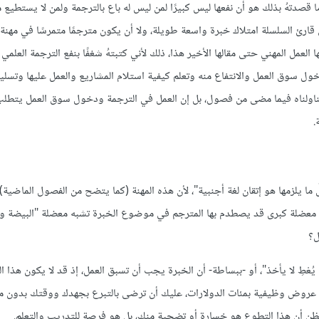
قصدتهُ بذلك هو أن نفعها ليس كبيرًا لمن ليس له باع بالترجمة ولمن لا يستطيع مق
 قارئ السلسلة امتلاك خبرة واسعة طويلة، ولا أن يكون مترجمًا متمرسًا في مهنة
عمل المهني حتى مقالها الأخير هذا، ذلك لأني كتبتهُ شغفًا بنفع الترجمة العلمي 
 دخول سوق العمل والانتفاع منه وتعلم كيفية استلام المشاريع والعمل عليها وتسل
 تناولناه فيما مضى من فصول، بل إن العمل في الترجمة ودخول سوق العمل يتطلب 
.
ما يلزمها هو إتقان لغة أجنبية"، لأن هذه المهنة (كما يتضح من الفصول الماضية) 
نالك معضلة كبرى قد يصطدم بها المترجم في موضوع الخبرة تشبه معضلة "البيضة و
ل؟
يُعْطِ لا يأخذ"، أو -ببساطة- أن الخبرة يجب أن تسبق العمل، إذ قد لا يكون هذا ا
يك عروض وظيفية بمئات الدولارات، عليك أن ترضى بالتبرع بجهدك ووقتك بدون مق
ن أن هذا التطوع هو خسارة أو تضحية منك، بل هو فرصة للتدريب والتعلم.