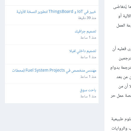
ا يُتغاضَى
خبير في IoT و ThingsBoard لتطوير النسخة الأولية 
آلية أو
(MVP)
منذ 39 دقيقة
 تساعد على زيادة سرعة العمل
تصميم جرافيك
منذ 1 ساعة
، فعليه أن
تصميم داخلي لفيلا
منذ 1 ساعة
ترجمين
دًا يفوق وظائف الترجمة بدوامٍ
مهندس متخصص في Fuel System Projects (محطات 
ين عن بعد
تزويد الوقود)
منذ 1 ساعة
إنترنت. وكثير من العاملين في الترجمة الحرة (أو معظمهم) يستفيدون منها كوظيفة إضافية لزيادة دخلهم،[11] إلا أن من
باحث سوق
نصة عمل حر
منذ 1 ساعة
لوم طبيعية
 والروايات