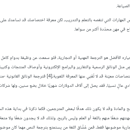
الصياغة.
يض المهارات التي تنقصه بالتعلم والتدريب، لكن معرفة اختصاصك قد تساعدك على
اره الأفضل هو الترجمة المهنية أو التجارية، فلو سمعت عن وظيفة بدوامٍ كامل
 مثل الوثائق الرسمية والتقارير والبرامج الإلكترونية وأوصاف المنتجات وكتيب
التعليمات، وهلم جرًا. وتحتاج بعض أنواع الترجمة المهنية إلى خبرة في اختصاصات معيّنة قد لا تُغْنِي عنها المعرفة اللغوية،[4] فترجمة ال
ف الترجمة التجارية قليلة،[6] لكن مردودها المادي عالٍ نسبيًا، فقد يصل إلى آلاف الدولارات شهريًا خلال بضع سنين، ولها
 والمادة وقد لا يكون ذلك هدفًا لبعض المترجمين، فكما ذكرنا في بداية هذه الس
تهم شغفًا منهم باللغة أو العلم وليس بالربح، ولذلك قد لا يجدون شغفًا ولا متع
لتجارية موضوعها فقط، فمن عُشَّاق اللغة من يستمتع بترجمة النص مهما كان موضوع