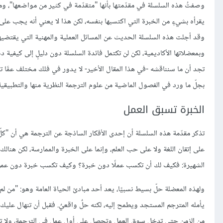
وصفتُ هذه السلسلة في مقدّمتها بأنها "متقدّمة في كثير من مواضعها"، وما 
يقرأه بشيءٍ من الخبرة التي اكتسبها بنفسه، لكن هذا لا يعني أنه يجب على
وقد أجلت هذه السلسلة الحديث عن المسائل العملية والمهنية التي يقتضيها ال
وبمعضلاتها الأكاديمية، لكن لن تكتمل فائدة السلسلة دون دليلٍ إلى كيفية
تجد أن ما سنناقشه -في هذا المقال الأخير- لا يدور في فلك مختلف عمَّا
بجلّ ما ورد في الفصول الماضية من علوم الترجمة النظرية منها والتطبيقية
الخبرة تسبق العمل
تذكر مقدّمة هذه السلسلة أن إحدى الأفكار الساذجة عن الترجمة هي أن "كلّ 
على إتقان اللغة ولا على حب العلم، وإنما على الخبرة والممارسة، لكن ه
الشهيرة: فكيف لك أن تكسب عملًا دون خبرة؟ وكيف تكسب خبرة دون عم
ولهذه المعضلة حلّ بسيط نسبيًا، يعد أحد مبادئ الحياة العامة وهو: "من لم 
يأمله المترجم المستجد ويطمح إليه، لكنه حلٌ واقعيٌ. فقبل أن تنهال عل
من الزمن حتى تدخل سوق العمل وتحصل على أول عمل في الترجمة، ولا تظ