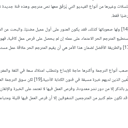
لات وغيرها من أنواع الفيديو التي يُرْفَق معها نص مترجم، وهذه فئة جديدة نسب
للترجمة الحرة ميزات عدة، من أهمها الحرية والاستقلالية الكبيرة للمترجم،[14] ولها صعوباتها كذلك، فقد يكون العثور على أول عميل مضنيًا، والب
ًا مستمرًا[15] يستهلك وقت المترجم وساعات عمله؛[16] ولن يستطيع المترجم الحر الاعتماد على عمله إن لم يحصل على فرص عملٍ كافي
كمية كبيرة من العمل للحصول على دخل مستمر، بغض النظر عن أسعاره،[17] والطريقة الأفضل لضمان هذا الأمر هي أن يقيم المترجم الحر علاقة ع
 أصعب أنواع الترجمة وأكثرها حاجة للإبداع وتتطلب امتلاك سعة في اللغة والمفر
والاطلاع والتفنن الأدبي، ولهذا فمن المعتاد أن يقتصر العمل فيها على المؤلِّفين الذين لديهم خبرة مسبقة في فنون ا
 بالذكر إلا من دور نشر معدودة، وفرص العمل فيها لا تعتمد على الخبرة والإتقان 
ة قد تكون حلم كثير من المترجمين الشغوفين إلا أن فرص العمل فيها قليلة ومتب