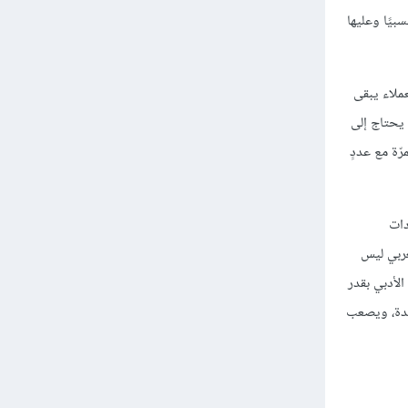
يًا وعليها
حث عن العملاء يبقى
ة، فهو يحتاج إلى
مل مستمرّة مع عددٍ
دات
لكتابة الأدبية،[19] لكن سوق الترجمة العربي ليس
الأدبي بقدر
اعدة، ويصعب