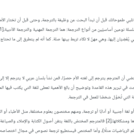
تلبي طموحاتك قبل أن تبدأ البحث عن وظيفة بالترجمة، وحتى قبل أن تختار الأما
يُفْضِيَان إليها، وهي مهنٌ لا تكاد تربط بينها صلة. كما أنه لم يتطرق إلى ما تحتاج إ
أن المترجم يترجم إلى لغته الأم حصرًا، فمن نشأ بلسان عربي لا يترجم إلا إلى ا
نجحت في تبرير هذه القاعدة وتوضيح أن بالغ الأهمية تعطى للغة التي يكتب فيها الم
ة التي تُخوِّل شخصًا للعمل في الترجمة.
أو لغة أجنبية أو آدابًا أو ترجمة، ومنهم مختصون بعلوم مختلفة، مثل الأطباء أو ا
المبرمجين الذين امتهنوا مهنة الترجمة؛ ولكل حالة من هاتين الحالتين مزاياها ومشكلاتها،[2] فالمترجم المختصّ باللغة يتقن أصول الكتابة والإم
لم الرياضيات مثلًا)، وأما المختص فيستطيع ترجمة نصوص في مجال اختصاصه