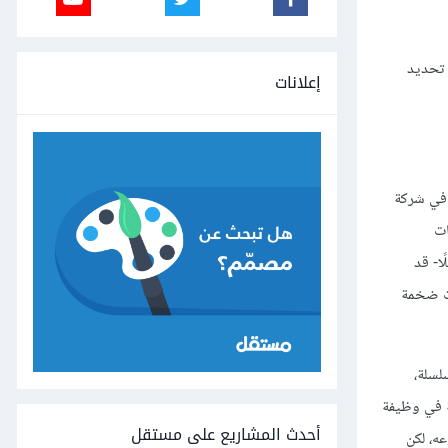
 تحديد
إعلانات
 في شركة
ات
وثائق القانونية -مثلًا- قد
 شركات ضخمة
لسلة،
ة في وظيفة
أحدث المشاريع على مستقل
ه، لكن