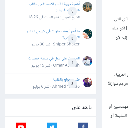
أهمية دورة الذكاء الاصطناعي لطالب
هندسة نفط وغاز
5
الشيخ العربي · نشر
السبت في 18:26
كن التي
من هذه السلسلة نوعين أساسيَّين من أنواع الترجمة: هما الترجمة المهنية والترجمة الأدبية،[1] لكن ذلك
ما أهم أربعة مسارات في كورس الذكاء
ليه لأن
الاصطناعي؟
5
Sniper Shaker · نشر
30 يوليو
الحصول على عمل في منصة خمسات
1
Omar Abdallh · نشر
15 يوليو
لعربية،
طبيب مولع بالتقنية
ترجم موازنةً
3
Ahmed Yahia6 · نشر
6 يوليو
تابعنا على
لمهندسين أو
لاء والصياغة السليمة أو