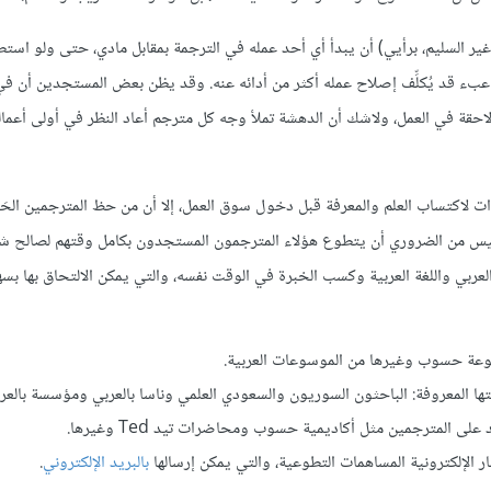
ير السليم، برأيي) أن يبدأ أي أحد عمله في الترجمة بمقابل مادي، حتى ولو استط
ادة عبء قد يُكلِّف إصلاح عمله أكثر من أدائه عنه. وقد يظن بعض المستجدين أن ف
 لاحقة في العمل، ولاشك أن الدهشة تملأ وجه كل مترجم أعاد النظر في أولى أعمال
 لاكتساب العلم والمعرفة قبل دخول سوق العمل، إلا أن من حظ المترجمين الحَس
. وليس من الضروري أن يتطوع هؤلاء المترجمون المستجدون بكامل وقتهم لصالح شر
بي واللغة العربية وكسب الخبرة في الوقت نفسه، والتي يمكن الالتحاق بها بسه
سوعة حسوب وغيرها من الموسوعات العربية.
تها المعروفة: الباحثون السوريون والسعودي العلمي وناسا بالعربي ومؤسسة بالعر
 على المترجمين مثل أكاديمية حسوب ومحاضرات تيد Ted وغيرها.
ر الإلكترونية المساهمات التطوعية، والتي يمكن إرسالها
بالبريد الإلكتروني
.