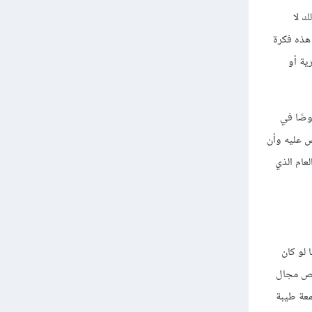
ك لا
 أن يعرف المجالات التي يترجم إليها كذلك، وهذا أمرٌ يتطلَّب صبرًا وخبرة،[21] إلا أن هذه فكرة
ية أو
وصًا في
ص عليه وأن
لعام الذي
 لو كان
خص مجال
معة طيبة