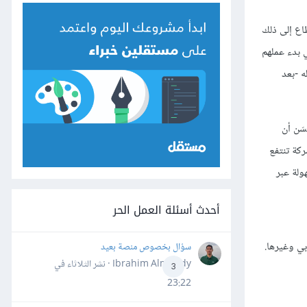
اع إلى ذلك
ي بدء عملهم
ه -بعد
َن أن
كة تنتفع
ولة عبر
أحدث أسئلة العمل الحر
بي وغيرها.
سؤال بخصوص منصة بعيد
Ibrahim Almahdy · نشر
الثلاثاء في
3
23:22