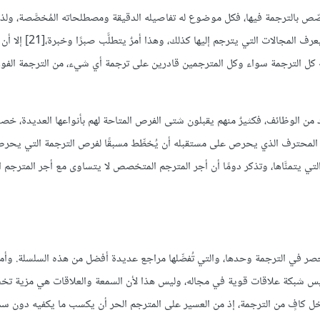
ّص بالترجمة فيها، فكل موضوع له تفاصيله الدقيقة ومصطلحاته المُخصَّصة، ولذل
يستطيع المترجم الجيّد الاقتصار على سعة مهاراته اللغوية، وإنما عليه
ه كل الترجمة سواء وكل المترجمين قادرين على ترجمة أي شيء، من الترجمة الفور
ن الوظائف، فكثيرٌ منهم يقبلون شتى الفرص المتاحة لهم بأنواعها العديدة، خص
م المحترف الذي يحرص على مستقبله أن يُخطِّط مسبقًا لفرص الترجمة التي يحر
 التي يتمنَّاها، وتذكر دومًا أن أجر المترجم المتخصص لا يتساوى مع أجر المترجم ا
حصر في الترجمة وحدها، والتي تُفصِّلها مراجع عديدة أفضل من هذه السلسلة. وأما
يس شبكة علاقات قوية في مجاله، وليس هذا لأن السمعة والعلاقات هي مزية ت
ل كافٍ من الترجمة، إذ من العسير على المترجم الحر أن يكسب ما يكفيه دون س