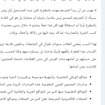
لا مهرب من أن يبدأ المترجم مهنته بالتطوع، فمن شبه المستحيل (بل ومن غ
سبيلًا، إذ المترجم المبتدئ ليس مكسبًا رخيصًا أو مجانيًا، بل هو في الع
بالتطوع غُبنًا أو استغلالًا لهم، لكن هذا خطأ يتضح له خلال سنين معدودة
كسب الخبرة والممارسة- لما قد يجد فيها من ركاكة وأخطاء وزلات.
لهذا السبب يمضي الطلاب سنواتٍ طوالٍ في الجامعات يدفعون لقاءها ثروات
اكتساب هذا العلم لا يكلِّفهم قرشًا واحدًا، بل يستلزم منهم وقتًا فحسب
على حسابهم، بل أمامهم مئات الفرص في شتى القطاعات لخدمة المحتوى العر
الإنترنت ومن أمثلتها:
مواقع الويكي التعاونية: وأشهرها موسوعة ويكيبيديا الحرة ومو
مبادرات المحتوى العربي التطوعية: هذه المبادرات كثيرة، ومن أمثل
المواقع التعليمية: منها كثير من المواقع العربية والعالمية التي تعتمد
المجلات الإلكترونية المترجمة: تقبل كثير من المجلات ومواقع الأخبا