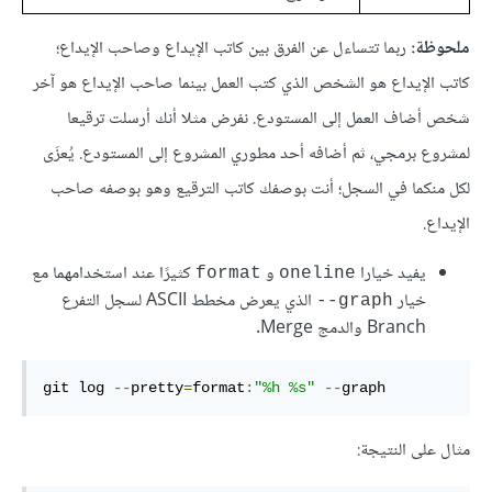
ملحوظة:
ربما تتساءل عن الفرق بين كاتب الإيداع وصاحب الإيداع؛
كاتب الإيداع هو الشخص الذي كتب العمل بينما صاحب الإيداع هو آخر
شخص أضاف العمل إلى المستودع. نفرض مثلا أنك أرسلت ترقيعا
لمشروع برمجي، ثم أضافه أحد مطوري المشروع إلى المستودع. يُعزَى
لكل منكما في السجل؛ أنت بوصفك كاتب الترقيع وهو بوصفه صاحب
الإيداع.
يفيد خيارا
و
كثيرًا عند استخدامهما مع
format
oneline
خيار
الذي يعرض مخطط ASCII لسجل التفرع
graph--
Branch والدمج Merge.
git log 
--
pretty
=
format
:
"%h %s"
--
graph
مثال على النتيجة: