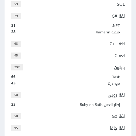
SQL
59
لغة C#‎
79
31
‎.NET
28
منصة Xamarin
لغة C++‎
68
لغة C
45
بايثون
297
66
Flask
43
Django
لغة روبي
50
23
إطار العمل Ruby on Rails
لغة Go
58
لغة جافا
95