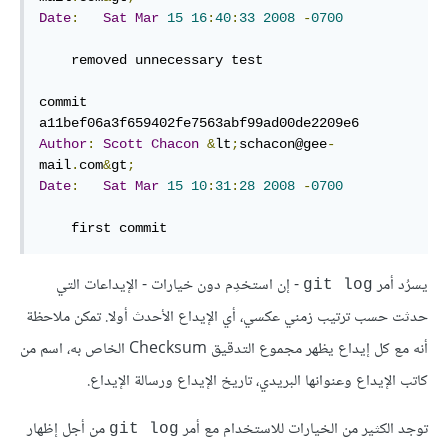
Date
:
Sat
Mar
15
16
:
40
:
33
2008
-
0700
    removed unnecessary test

commit 
Author
:
Scott
Chacon
&
lt
;
schacon@gee
-
mail
.
com
&
gt
;
Date
:
Sat
Mar
15
10
:
31
:
28
2008
-
0700
    first commit
يسرُد أمر
- إن استخدِم دون خيارات - الإيداعات التي
git log
حدثت حسب ترتيب زمني عكسي، أي الإيداع الأحدث أولا. تمكن ملاحظة
أنه مع كل إيداع يظهر مجموع التدقيق Checksum الخاص به، اسم من
كاتب الإيداع وعنوانها البريدي، تاريخ الإيداع ورسالة الإيداع.
توجد الكثير من الخيارات للاستخدام مع أمر
من أجل إظهار
git log