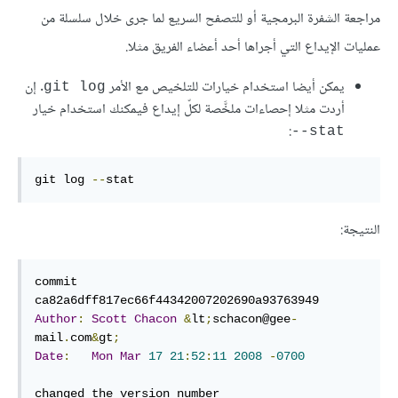
مراجعة الشفرة البرمجية أو للتصفح السريع لما جرى خلال سلسلة من
عمليات الإيداع التي أجراها أحد أعضاء الفريق مثلا.
يمكن أيضا استخدام خيارات للتلخيص مع الأمر
. إن
git log
أردت مثلا إحصاءات ملخَّصة لكلّ إيداع فيمكنك استخدام خيار
:
stat--
git log 
--
stat
النتيجة:
commit 
Author
:
Scott
Chacon
&
lt
;
schacon@gee
-
mail
.
com
&
gt
;
Date
:
Mon
Mar
17
21
:
52
:
11
2008
-
0700
changed the version number
