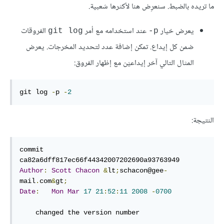
ما تريده بالضبط. سنعرِض هنا لأكثرها شعبية.
يعرض خيار
عند استخدامه مع أمر
الفروقات
git log
p-
ضمن كل إيداع. تمكن إضافة عدد لتحديد المخرجات. يعرض
المثال التالي آخر إيداعيْن مع إظهار الفروق:
git log 
-
p 
-
2
النتيجة:
commit 
Author
:
Scott
Chacon
&
lt
;
schacon@gee
-
mail
.
com
&
gt
;
Date
:
Mon
Mar
17
21
:
52
:
11
2008
-
0700
    changed the version number
