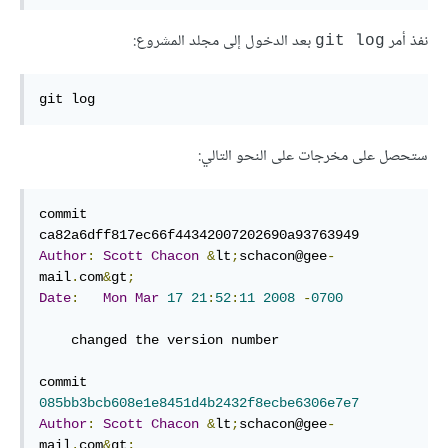
نفذ أمر
بعد الدخول إلى مجلد المشروع:
git log
git log
ستحصل على مخرجات على النحو التالي:
commit 
Author
:
Scott
Chacon
&
lt
;
schacon@gee
-
mail
.
com
&
gt
;
Date
:
Mon
Mar
17
21
:
52
:
11
2008
-
0700
    changed the version number

commit 
085bb3bcb608e1e8451d4b2432f8ecbe6306e7e7
Author
:
Scott
Chacon
&
lt
;
schacon@gee
-
mail
.
com
&
gt
;