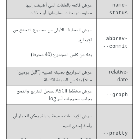
عرض قائمة بالملفات التي أضيفت إليها
name-
معلومات، عدلت معلوماتها أو حذفت
status--
عرض المحارف الأولى من مجموع التحقق من
abbrev-
الإيداع،
commit--
بدلا من كامل المجموع (40 محرفا)
relative-
عرض التواريخ بصيغة نسبية ("قبل يومين"
date--
مثلا) بدلا من الصيغة الكاملة
عرض مخطّط ASCII لسجل التفريع والدمج
graph--
بجانب مخرجات أمر log
عرض الإيداعات بصيغة بديلة، يمكن للخيار أن
يأخذ إحدى القيم
pretty--