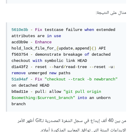
مثال على النتيجة:
5610e3b
-
Fix
 testcase failure 
when
 extended 
attributes are 
in
use
acd3b9e 
-
Enhance
hold_lock_file_for_
{
update
,
append
}()
 API

f563754 
-
 demonstrate breakage 
of
 detached 
checkout 
with
 symbolic link HEAD

d1a43f2 
-
 reset 
--
hard
/
read
-
tree 
--
reset 
-
u
:
remove
 unmerged 
new
51a94af
-
Fix
"checkout --track -b newbranch"
on detached HEAD

b0ad11e 
-
 pull
:
 allow 
"git pull origin 
$something:$current_branch"
into
 an unborn 
branch
من بين 40 ألف إيداع في سجل الشفرة المصدرية لـGit أظهر الأمر
الإيداعات الستة التي توافق المعايير المذكورة أعلاه.