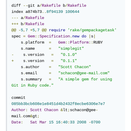
diff 
--
git a
/
Rakefile
 b
/
Rakefile
index a874b73
..
8f94139
100644
---
 a
/
Rakefile
+++
 b
/
Rakefile
@@
-
5
,
7
+
5
,
7
@@
require
'rake/gempackagetask'
spec 
=
Gem
::
Specification
.
new
do
|
s
|
    s
.
platform  
=
Gem
::
Platform
::
RUBY

    s
.
name      
=
"simplegit"
-
    s
.
version   
=
"0.1.0"
+
    s
.
version   
=
"0.1.1"
    s
.
author    
=
"Scott Chacon"
    s
.
email     
=
"schacon@gee-mail.com"
    s
.
summary   
=
"A simple gem for using 
Git in Ruby code."
commit 
085bb3bcb608e1e8451d4b2432f8ecbe6306e7e7
Author
:
Scott
Chacon
&
lt
;
schacon@gee
-
mail
.
com
&
gt
;
Date
:
Sat
Mar
15
16
:
40
:
33
2008
-
0700