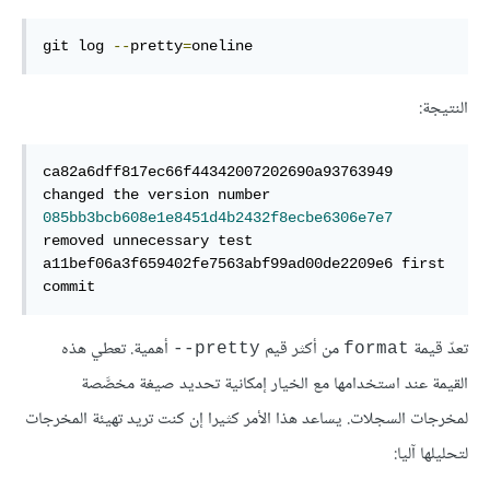
git log 
--
pretty
=
oneline
النتيجة:
ca82a6dff817ec66f44342007202690a93763949 
085bb3bcb608e1e8451d4b2432f8ecbe6306e7e7
removed unnecessary test

a11bef06a3f659402fe7563abf99ad00de2209e6 first 
commit
تعدّ قيمة
من أكثر قيم
أهمية. تعطي هذه
pretty--
format
القيمة عند استخدامها مع الخيار إمكانية تحديد صيغة مخصَّصة
لمخرجات السجلات. يساعد هذا الأمر كثيرا إن كنت تريد تهيئة المخرجات
لتحليلها آليا: