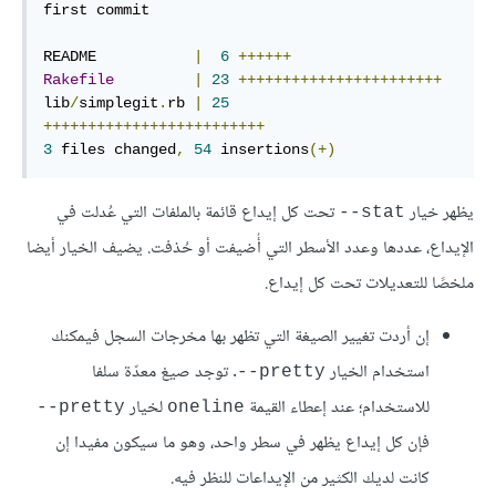
first commit

README           
|
6
++++++
Rakefile
|
23
+++++++++++++++++++++++
lib
/
simplegit
.
rb 
|
25
+++++++++++++++++++++++++
3
 files changed
,
54
 insertions
(+)
يظهر خيار
تحت كل إيداع قائمة بالملفات التي عُدلت في
stat--
الإيداع، عددها وعدد الأسطر التي أُضيفت أو حُذفت. يضيف الخيار أيضا
ملخصًا للتعديلات تحت كل إيداع.
إن أردت تغيير الصيغة التي تظهر بها مخرجات السجل فيمكنك
استخدام الخيار
. توجد صيغ معدّة سلفا
pretty--
للاستخدام؛ عند إعطاء القيمة
لخيار
pretty--
oneline
فإن كل إيداع يظهر في سطر واحد، وهو ما سيكون مفيدا إن
كانت لديك الكثير من الإيداعات للنظر فيه.