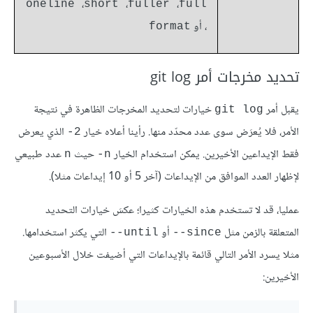
،
،
،
oneline 
short 
fuller 
full
، أو
format
تحديد مخرجات أمر git log
يقبل أمر
خيارات لتحديد المخرجات الظاهرة في نتيجة
git log
الأمر، فلا يُعرَض سوى عدد محدّد منها. رأينا أعلاه خيار
الذي يعرض
2-
فقط الإيداعين الأخيرين. يمكن استخدام الخيار
حيث
عدد طبيعي
n
n-
لإظهار العدد الموافق من الإيداعات (آخر 5 أو 10 إيداعات مثلا).
عمليا، قد لا تستخدم هذه الخيارات كثيرا؛ عكسَ خيارات التحديد
المتعلقة بالزمن مثل
أو
التي يكثر استخدامها.
until--
since--
مثلا يسرد الأمر التالي قائمة بالإيداعات التي أضيفت خلال الأسبوعين
الأخيرين: