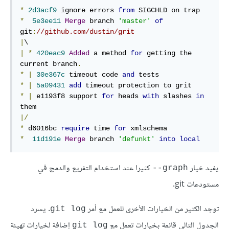
*
2d3acf9
 ignore errors 
from
*
5e3ee11
Merge
 branch 
'master'
of
git
:
//github.com/dustin/grit
|
|
*
420eac9
Added
 a method 
for
 getting the 
current branch
.
*
|
30e367c
 timeout code 
and
*
|
5a09431
add
*
|
 e1193f8 support 
for
 heads 
with
 slashes 
in
|/
*
 d6016bc 
require
 time 
for
*
11d191e
Merge
 branch 
'defunkt'
into
local
يفيد خيار
كثيرا عند استخدام التفريع والدمج في
graph--
مستودعات git.
توجد الكثير من الخيارات الأخرى للعمل مع أمر
. يسرد
git log
الجدول التالي قائمة بخيارات تعمل مع
إضافة لخيارات تهيئة
git log