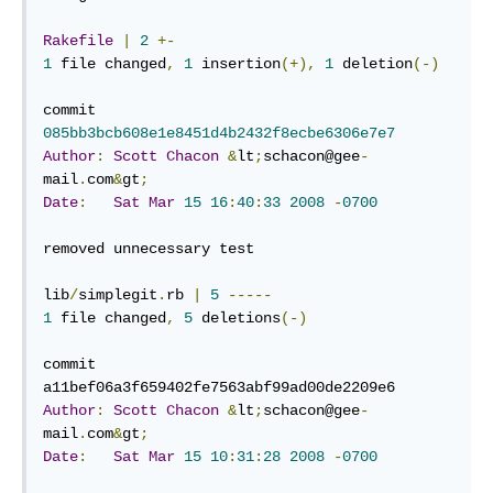
Rakefile
|
2
+-
1
 file changed
,
1
 insertion
(+),
1
 deletion
(-)
commit 
085bb3bcb608e1e8451d4b2432f8ecbe6306e7e7
Author
:
Scott
Chacon
&
lt
;
schacon@gee
-
mail
.
com
&
gt
;
Date
:
Sat
Mar
15
16
:
40
:
33
2008
-
0700
removed unnecessary test

lib
/
simplegit
.
rb 
|
5
-----
1
 file changed
,
5
 deletions
(-)
commit 
Author
:
Scott
Chacon
&
lt
;
schacon@gee
-
mail
.
com
&
gt
;
Date
:
Sat
Mar
15
10
:
31
:
28
2008
-
0700