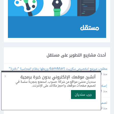
أحدث مشاريع التطوير على مستقل
مطلوب مبرمج لتخصيص سكريبت 6amMart وربطها بنظام المحاسبة "دفترة" 
وبوابات الدفع في مصر
منذ 1 ساعة
إصلاح أخطاء لوحة تحكم نظام تدريبي (ربط إكسل وصلاحيات)
منذ 1 ساعة
تصميم وتنفيذ موقع احترافي لعرض أعمال إنتاج إعلامي
منذ 9 ساعة