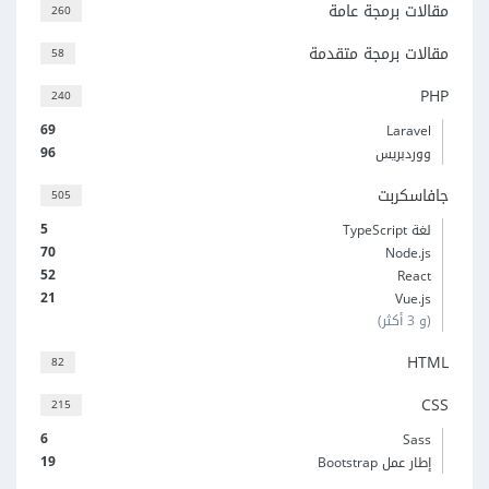
مقالات برمجة عامة
260
مقالات برمجة متقدمة
58
PHP
240
69
Laravel
96
ووردبريس
جافاسكربت
505
5
لغة TypeScript
70
Node.js
52
React
21
Vue.js
(و 3 أكثر)
HTML
82
CSS
215
6
Sass
19
إطار عمل Bootstrap