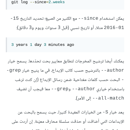
git log 
--
since
=
2.weeks
يمكن استخدام
مع الكثير من الصيغ؛ تحديد التاريخ
15-
since--
مثلا، أو تاريخ نسبي (قبل 3 سنوات ويوم و3 دقائق):
01-2016
3
 years 
1
 day 
3
 minutes ago
يمكنك أيضا ترشيح المخرجات لتطابق معايير بحث تحدّدها. يسمح خيار
بالترشيح حسب كاتب الإيداع، في ما يتيح خيار
grep-
author--
البحث حسب كلمات مفتاحية ضمن رسائل الإيداع (إن كنت ترغب
-
باستخدام خياري
و
معا فيجب أن تضيف
grep--
author--
إلى الأمر).
all-match--
يعد خيار
من الخيارات المفيدة كثيرا، حيث يسمح بالبحث عن
S-
الإيداعات التي أضافت أو حذفت سلسلة محارف معيّنة. إن أردت على