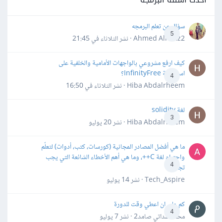
سؤال عن تعلم البرمجه
5
Ahmed Alhafiz2 · نشر
الثلاثاء في 21:45
كيف ارفع مشروعي بالواجهات الأمامية والخلفية على
استضافة InfinityFree؟
4
Hiba Abdalrheem · نشر
الثلاثاء في 16:50
لغة solidity
3
Hiba Abdalrheem · نشر
20 يوليو
ما هي أفضل المصادر المجانية (كورسات، كتب، أدوات) لتعلّم
واحترام لغة C++، وما هي أهم الأخطاء الشائعة التي يجب
4
تجنبها؟
Tech_Aspire · نشر
14 يوليو
كم علي ان اعطي وقت للدورة
4
محمد سداتي صامد2 · نشر
7 يوليو