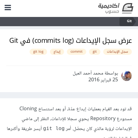
Git
عرض سجل الإيداعات (commits log) في Git
سجل الإيداعات
git
commit
إيداع
git log
بواسطة محمد أحمد العيل
25 فبراير 2016
قد تود بعد القيام بعمليات إيداع عدّة، أو بعد استنساخ Cloning
مستودع Repository يحوي سجلا للإداعات، النظر إلى ماضي
الإيداعات لرؤية مالذي كان يحصُل. أمر
أيسر طريقة وأكثرها
git log