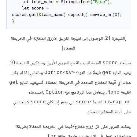
    let team_name 
=
String
::
from
(
"Blue"
);
    let score 
=
scores
.
get
(&
team_name
).
copied
().
unwrap_or
(
0
);
}
[الشيفرة 21: الوصول إلى نتيجة الفريق الأزرق المخزنة في الخريطة
المعمّاة]
سيأخذ
القيمة المرتبطة مع الفريق الأزرق وستكون النتيجة 10.
score
يُعيد التابع
قيمةً من النوع
وبالتالي إذا لم يكن
Option<&V>‎
get
هناك أي قيمة للمفتاح المحدد في الخريطة المعمّاة، فسيعيد التابع
get
القيمة
. يتعامل هذا البرنامج مع
باستدعاء
Option
None
لضبط
إلى صفر إذا كان
لا يحتوي
score
score
unwrap_or
على قيمة للمفتاح المحدّد.
يمكننا المرور على كل زوج مفتاح/قيمة في الخريطة المعمّاة بطريقة
مشابهة لما نفعل في الأشعة عن طريق حلقة
:
for