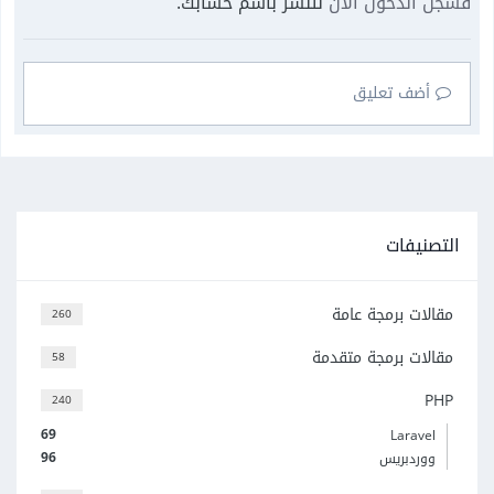
فسجل الدخول الآن
لتنشر باسم حسابك.
أضف تعليق
التصنيفات
مقالات برمجة عامة
260
مقالات برمجة متقدمة
58
PHP
240
69
Laravel
96
ووردبريس