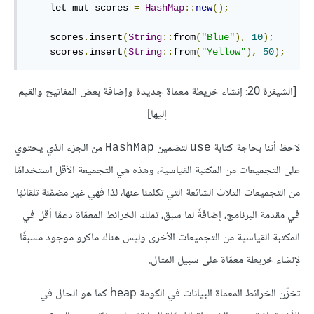
    let mut scores 
=
HashMap
::
new
();
    scores
.
insert
(
String
::
from
(
"Blue"
),
10
);
    scores
.
insert
(
String
::
from
(
"Yellow"
),
50
);
[الشيفرة 20: إنشاء خريطة معماة جديدة وإضافة بعض المفاتيح والقيم
إليها]
لاحظ أننا بحاجة كتابة
لتضمين
من الجزء الذي يحتوي
HashMap
use
على التجميعات من المكتبة القياسية، وهذه هي التجميعة الأقل استخدامًا
من التجميعات الثلاث الشائعة التي تكلمنا عنها، لذا فهي غير مضمّنة تلقائيًا
في مقدمة البرنامج، إضافةً لما سبق، تملك الخرائط المعمّاة دعمًا أقل في
المكتبة القياسية من التجميعات الأخرى وليس هناك ماكرو موجود مسبقًا
لإنشاء خريطة معمّاة على سبيل المثال.
تخزّن الخرائط المعماة البيانات في الكومة heap كما هو الحال في