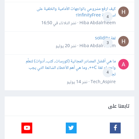
كيف ارفع مشروعي بالواجهات الأمامية والخلفية على
استضافة InfinityFree؟
4
Hiba Abdalrheem · نشر
الثلاثاء في 16:50
لغة solidity
3
Hiba Abdalrheem · نشر
20 يوليو
ما هي أفضل المصادر المجانية (كورسات، كتب، أدوات) لتعلّم
واحترام لغة C++، وما هي أهم الأخطاء الشائعة التي يجب
4
تجنبها؟
Tech_Aspire · نشر
14 يوليو
تابعنا على