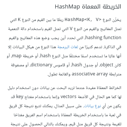
الخريطة المعماة HashMap
يخزّن النوع
ربطًا ما بين القيم من النوع
التي
K
HashMap<K, V>‎
تمثل المفاتيح والقيم من النوع
التي تمثل القيم باستخدام دالة التعمية
V
hashing function، التي تحدد أين يجب وضع هذه المفاتيح والقيم
في الذاكرة. تدعم كثيرًا من
لغات البرمجة
هذا النوع من هيكل البيانات إلا
أنها غالبًا ما تستخدم اسمًا مختلفًا مثل النوع hash، أو خريطة map، أو
كائن object، أو جدول hash، أو قاموس dictionary، أو مصفوفة
مترابطة associative array والقائمة تطول.
الخرائط المعمّاة مفيدة عندما تريد البحث عن بيانات دون استخدام دليل
لها كما هو الحال في الأشعة vectors وإنما باستخدام مفتاح key قد
يكون من أي
نوع بيانات
. على سبيل المثال، يمكنك تتبع نتيجة كل فريق
في لعبة ما باستخدام الخريطة المعمّاة باستخدام اسم الفريق مفتاحًا
للقيمة ونتيجة كل فريق مثل قيم، ويمكنك بالتالي الحصول على نتيجة