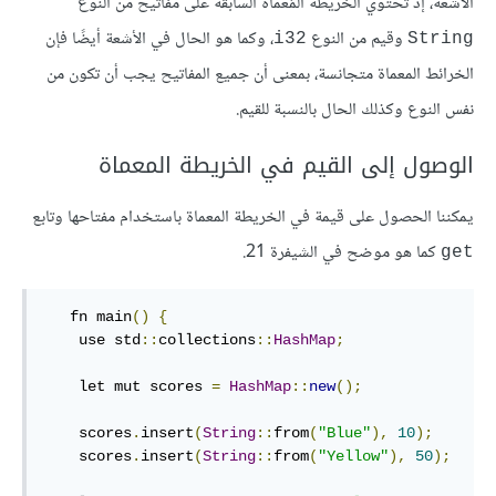
الأشعة، إذ تحتوي الخريطة المُعمّاة السابقة على مفاتيح من النوع
وقيم من النوع
، وكما هو الحال في الأشعة أيضًا فإن
i32
String
الخرائط المعماة متجانسة، بمعنى أن جميع المفاتيح يجب أن تكون من
نفس النوع وكذلك الحال بالنسبة للقيم.
الوصول إلى القيم في الخريطة المعماة
يمكننا الحصول على قيمة في الخريطة المعماة باستخدام مفتاحها وتابع
كما هو موضح في الشيفرة 21.
get
   fn main
()
{
    use std
::
collections
::
HashMap
;
    let mut scores 
=
HashMap
::
new
();
    scores
.
insert
(
String
::
from
(
"Blue"
),
10
);
    scores
.
insert
(
String
::
from
(
"Yellow"
),
50
);