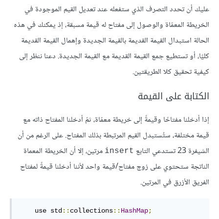
عليك أن تحدد التصرف الذي ستفعله عند تعديل القيم الموجودة في
الخريطة المعمّاة والوصول إلى مفتاح له قيمة مسبقة، إذ يمكنك في هذه
الحالة استبدال القيمة القديمة بالقيمة الجديدة وإهمال القيمة القديمة
كليًا، أو تستطيع جمع القيمة القديمة مع القيمة الجديدة. دعنا ننظر إلى
كيفية تحقيق كلا الطريقتين.
الكتابة على القيمة
إذا أدخلنا مفتاحًا وقيمةً إلى خريطة معمّاة، ثمّ أدخلنا المفتاح ذاته مع
قيمة مختلفة، ستُستبدل القيم المرتبطة بذلك المفتاح. على الرغم من أن
الشيفرة 23 تستدعي التابع
مرتين، إلا أن الخريطة المعماة
insert
الناتجة ستحتوي على زوج مفتاح/قيمة واحد لأننا أدخلنا قيمةً لمفتاح
الفريق الأزرق في المرتين.
    use std
::
collections
::
HashMap
;