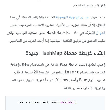
الفريق باستخدام اسمه.
سنستعرض
مبادئ الواجهة البرمجية
الخاصة بالخرائط المعمّاة في هذا
المقال، إلا أن هناك المزيد من الأشياء المثيرة للاهتمام الموجودة ضمن
الدوال
المُعرّفة في
ضمن المكتبة القياسية، ولكن
HashMap<K, V>‎
عليك التحقق من توثيق المكتبة القياسية إذا أردت المزيد من التفاصيل.
إنشاء خريطة معماة HashMap جديدة
إحدى الطرق لإنشاء خريطة معمّاة فارغة هي باستخدام
وإضافة
new
العناصر باستخدام
. نتابع في الشيفرة 20 نتيجة فريقّين
insert
اسمهما أزرق Blue وأصفر Yellow، إذ يبدأ الفريق الأزرق بعشر نقاط
والفريق الأصفر بخمسين نقطة.
    use std
::
collections
::
HashMap
;