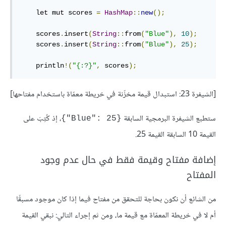
    let mut scores 
=
HashMap
::
new
();
    scores
.
insert
(
String
::
from
(
"Blue"
),
10
);
    scores
.
insert
(
String
::
from
(
"Blue"
),
25
);
    println
!(
"{:?}"
,
 scores
);
[الشيفرة 23: استبدال قيمة مخزّنة في خريطة معمّاة باستخدام مفتاحها]
ستطبع الشيفرة البرمجية السابقة ‎
، إذ كُتِبَ على
{"Blue": 25}
القيمة 10 السابقة القيمة 25.
إضافة مفتاح وقيمة فقط في حال عدم وجود
المفتاح
من الشائع أن نكون بحاجة للتحقق من مفتاح فيما إذا كان موجود مسبقًا
أم لا في خريطة المعمّاة مع قيمة ما، ومن ثم إجراء التالي: نبقي القيمة