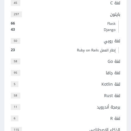
لغة C
45
بايثون
297
66
Flask
43
Django
لغة روبي
50
23
إطار العمل Ruby on Rails
لغة Go
58
لغة جافا
95
لغة Kotlin
5
لغة Rust
58
برمجة أندرويد
11
لغة R
6
الذكاء الاصطناعي
115