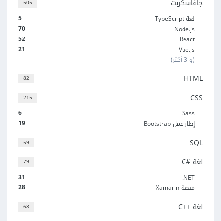
جافاسكربت
505
5
لغة TypeScript
70
Node.js
52
React
21
Vue.js
(و 3 أكثر)
HTML
82
CSS
215
6
Sass
19
إطار عمل Bootstrap
SQL
59
لغة C#‎
79
31
‎.NET
28
منصة Xamarin
لغة C++‎
68