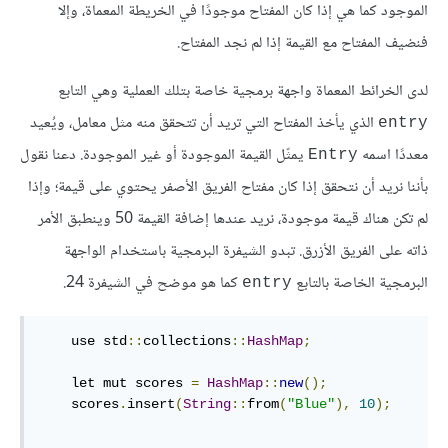
الموجود كما هي إذا كان المفتاح موجودًا في الخريطة المعماة، وإلا
فنضيف المفتاح مع القيمة إذا لم نجد المفتاح.
لدى الخرائط المعماة واجهة برمجية خاصة بتلك العملية وهي التابع
الذي يأخذ المفتاح التي تريد أن تتحقق منه مثل معامل، ويُعيد
entry
معددًا اسمه
يمثّل القيمة الموجودة أو غير الموجودة. دعنا نقول
Entry
بأننا نريد أن نتحقق إذا كان مفتاح الفريق الأصفر يحتوي على قيمة؛ وإذا
لم تكن هناك قيمة موجودة، نريد عندها إضافة القيمة 50 وينطبق الأمر
ذاته على الفريق الأزرق. تبدو الشيفرة البرمجية باستخدام الواجهة
البرمجية الخاصة بالتابع
كما هو موضح في الشيفرة 24.
entry
    use std
::
collections
::
HashMap
;
    let mut scores 
=
HashMap
::
new
();
    scores
.
insert
(
String
::
from
(
"Blue"
),
10
);