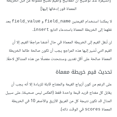
[الشيفرة 22: توضيح أن المفاتيح والقيم تصبح مملوكة من قبل الخريطة
المعماة فور إدخالها إليها]
لا يمكننا استخدام القيمتين
و
بعد
field_value
field_name
نقلهما إلى الخريطة المعماة باستدعاء التابع
.
insert
لن تُنقل القيم إلى الخريطة المعماة في حال أضفنا مراجعًا القيم، إلا أن
القيم التي تُشير إليها هذه المراجع يجب أن تكون صالحة طالما الخريطة
المعماة صالحة على أقل تقدير، وسنتحدث مفصلًا عن هذه المشاكل لاحقًا.
تحديث قيم خريطة معماة
على الرغم من كون أزواج القيمة والمفتاح قابلة للزيادة إلا أنه يجب أن
يقابل كل مفتاح فريد قيمة واحدة فقط (العكس ليس صحيحًا، على سبيل
المثال قد تكون نتيجة كل من الفريق الأزرق والأصفر 10 في الخريطة
المعماة
في الوقت ذاته).
scores