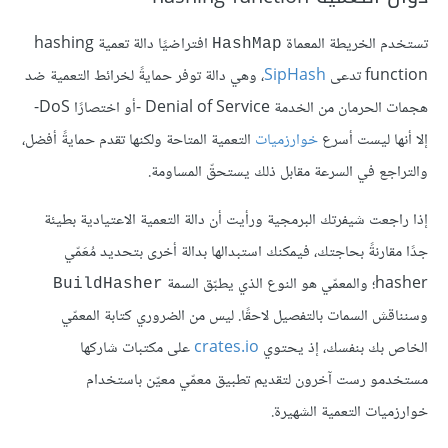
تستخدم الخريطة المعماة
افتراضيًا دالة تعمية hashing
HashMap
function تدعى
SipHash
، وهي دالة توفر حمايةً لخرائط التعمية ضد
هجمات الحرمان من الخدمة Denial of Service -أو اختصارًا DoS-
إلا أنها ليست أسرع
خوارزميات
التعمية المتاحة ولكنها تقدم حمايةً أفضل،
والتراجع في السرعة مقابل ذلك يستحقّ المساومة.
إذا راجعت شيفرتك البرمجية ورأيت أن دالة التعمية الاعتيادية بطيئة
جدًا مقارنةً بحاجتك، فيمكنك استبدالها بدالة أخرى بتحديد مُعَمّي
hasher؛ والمعمّي هو النوع الذي يطبّق السمة
BuildHasher
وسنناقش السمات بالتفصيل لاحقًا. ليس من الضروري كتابة المعمّي
الخاص بك بنفسك، إذ يحتوي
crates.io
على مكتبات شاركها
مستخدمو رست آخرون لتقديم تطبيق معمّي معيّن باستخدام
خوارزميات التعمية الشهيرة.