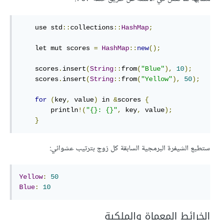
    use std
::
collections
::
HashMap
;
    let mut scores 
=
HashMap
::
new
();
    scores
.
insert
(
String
::
from
(
"Blue"
),
10
);
    scores
.
insert
(
String
::
from
(
"Yellow"
),
50
);
for
(
key
,
 value
)
 in 
&
scores 
{
        println
!(
"{}: {}"
,
 key
,
 value
);
}
ستطبع الشيفرة البرمجية السابقة كل زوج بترتيب عشوائي:
Yellow
:
50
Blue
:
10
الخرائط المعماة والملكية