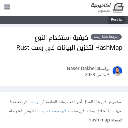
لغة Rust
كيفية استخدام النوع
البرمجة بلغة رست
HashMap لتخزين البيانات في رست Rust
بواسطة Naser Dakhel
3 مارس 2023
نستعرض في هذا المقال آخر التجميعات الشائعة في
رست
التي تحدثنا
عنها سابقًا خلال رحلتنا في سلسلة
البرمجة بلغة رست
ألا وهي الخريطة
المعمّاة hash map.