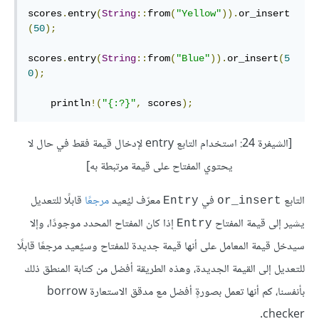
scores
.
entry
(
String
::
from
(
"Yellow"
)).
or_insert
(
50
);
scores
.
entry
(
String
::
from
(
"Blue"
)).
or_insert
(
5
0
);
    println
!(
"{:?}"
,
 scores
);
[الشيفرة 24: استخدام التابع entry لإدخال قيمة فقط في حال لا
يحتوي المفتاح على قيمة مرتبطة به]
التابع
في
معرّف ليُعيد
مرجعًا
قابلًا للتعديل
Entry
or_insert
يشير إلى قيمة المفتاح
إذا كان المفتاح المحدد موجودًا، وإلا
Entry
سيدخل قيمة المعامل على أنها قيمة جديدة للمفتاح وسيُعيد مرجعًا قابلًا
للتعديل إلى القيمة الجديدة، وهذه الطريقة أفضل من كتابة المنطق ذلك
بأنفسنا، كم أنها تعمل بصورةٍ أفضل مع مدقق الاستعارة borrow
checker.