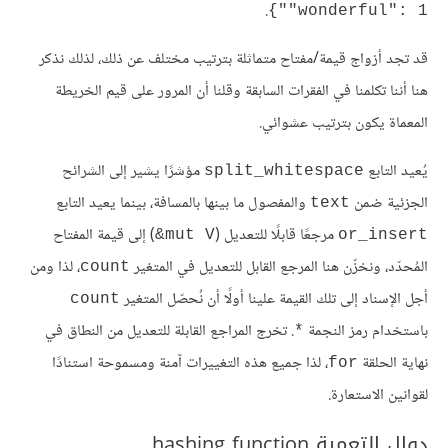
.
"wonderful": 1"}
قد تجد أزواج قيمة/مفتاح متماثلة بترتيب مختلف عن ذلك، لذلك نذكر
هنا أننا تكلمنا في الفقرات السابقة وقلنا أن المرور على قيم الخريطة
المعماة يكون بترتيب عشوائي.
يُعيد التابع
مؤشرًا يشير إلى الشرائح
split_whitespace
الجزئية ضمن
والمفصول ما بينها بالمسافة، بينما يعيد التابع
text
مرجعًا قابلًا للتعديل (
) إلى قيمة المفتاح
‎&mut V
or_insert
المُحدّد، ونخزّن هنا المرجع القابل للتعديل في المتغير
، لذا ومن
count
أجل الإسناد إلى تلك القيمة علينا أولًا أن نُحصّل المتغير
count
باستخدام رمز النجمة
. تخرج المراجع القابلة للتعديل من النطاق في
*
نهاية الحلقة
، لذا جميع هذه التغييرات آمنة ومسموحة استنادًا
for
لقوانين الاستعارة.
دوال التعمية hashing function