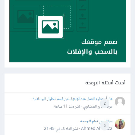
أحدث أسئلة البرمجة
هل أستطيع العمل عند الإنتهاء من قسم تحليل البيانات؟
2
عرفه جابر المنشاوي · نشر
منذ 11 ساعة
سؤال عن تعلم البرمجه
5
Ahmed Alhafiz2 · نشر
الثلاثاء في 21:45