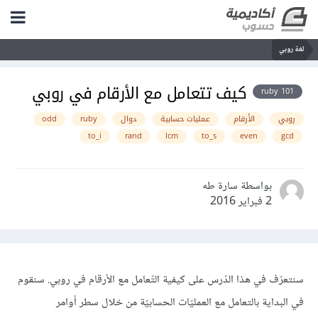
لغة روبي
كيف تتعامل مع الأرقام في روبي
ruby 101
روبي
الأرقام
عمليات حسابية
دوال
ruby
odd
to_i
rand
lcm
to_s
even
gcd
بواسطة سارة طه
2 فبراير 2016
سنتعرّف في هذا الدّرس على كيفية التّعامل مع الأرقام في روبي. سنقوم
في البداية بالتعامل مع العمليّات الحسابيّة من خلال سطر أوامر