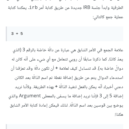
الطرفيّة وابدأ جلسة IRB جديدة عن طريق كتابة أمر
. يمكننا كتابة
irb
عمليّة جمع كالتالي:
3 + 5
علامة الجمع في الأمر السّابق هي عبارة عن دالّة خاصّة بالرقم 3 (الذي
يعدّ كائنًا، كما ذكرنا سابقًا أن روبي تتعامل مع أي شيء على أنّه كائن له
دوالّ خاصّة به). قد تتساءل كيف لعلامة
+
أن تكون دالّة وقد تعرّفنا أن
استدعاء الدوال يتم عن طريق إضافة نقطة ثم اسم الدّالّة بعد الكائن.
دعني أخبرك أنّه يمكن بالفعل تنفيذ الدّالّة
+
بهذه الطريقة. ولأنّنا نريد
إضافة 5 إلى 3 فإنّنا نريد إضافة ما يسمّى بالمعطى Argument والذي
يوضع بين قوسين بعد اسم الدّالّة. لذلك فيمكن إعادة كتابة الأمر السّابق
هكذا: