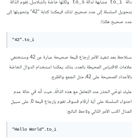
دالّة
مشابهة لدالّة
ولكنّها خاصّة بالسّلاسل، تقوم الدّالّة
to_s
to_i
بتحويل السلسلة إلى عدد صحيح. لذلك فيمكننا كتابة "42" وتحويلها إلى
عدد صحيح هكذا:
"42".to_i
سنلاحظ بعد تنفيذ الأمر إرجاع قيمة صحيحة عبارة عن 42 وستختفي
علامات الاقتباس المحيطة بالعدد. بذلك يمكننا استخدام الدوال الخاصّة
بالأعداد الصحيحة على 42، مثل الجمع والطّرح.
عليك توخّي الحذر عند التّعامل مع هذه الدّالّة، حيث أنّه في حالة عدم
احتواء السلسلة على أيّة أرقام فسوف تقوم بإرجاع قيمة 0. على سبيل
المثال اكتب الأمر التّالي ولاحظ الناتج:
"Hello World".to_i