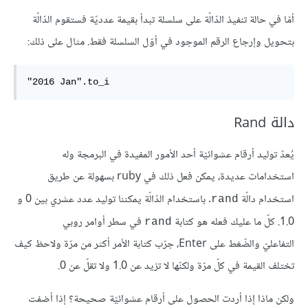
أمّا في حالة تنفيذ الدّالّة على سلسلة تبدأ بقيمة عدديّة فستقوم الدّالّة
بتحويل وإرجاع الرقم الموجود في أوّل السلسلة فقط. مثال على ذلك:
"2016 Jan".to_i
دالة Rand
يُعدّ توليد أرقام عشوائيّة أحد الأمور المفيدة في البرمجة وله
استخدامات عديدة، يمكن فعل ذلك في ruby بسهولة عن طريق
استخدام دالّة
. باستخدام الدّالّة يمكننا توليد عدد عشري بين 0 و
rand
1.0. كلّ ما عليك فعله هو كتابة
في سطر أوامر روبي
rand
التفاعليّ والضّغط على Enter، جرّب كتابة الأمر أكثر من مرّة ولاحظ كيف
تختلف القيمة في كلّ مرّة ولكنّها لا تزيد عن 1.0 ولا تقلّ عن 0.
ولكن ماذا إذا أردت الحصول على أرقام عشوائيّة صحيحة؟ إذا أضفت