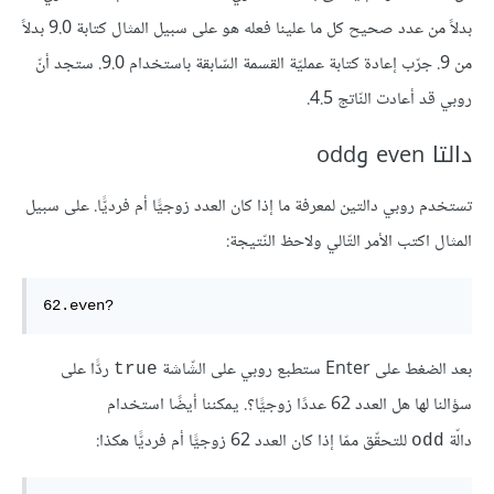
بدلاً من عدد صحيح كل ما علينا فعله هو على سبيل المثال كتابة 9.0 بدلاً
من 9. جرّب إعادة كتابة عمليّة القسمة السّابقة باستخدام 9.0. ستجد أنّ
روبي قد أعادت النّاتج 4.5.
دالتا even وodd
تستخدم روبي دالتين لمعرفة ما إذا كان العدد زوجيًّا أم فرديًّا. على سبيل
المثال اكتب الأمر التّالي ولاحظ النّتيجة:
62.even?
بعد الضغط على Enter ستطبع روبي على الشّاشة
ردًّا على
true
سؤالنا لها هل العدد 62 عددًا زوجيًّا؟. يمكننا أيضًا استخدام
دالّة
للتحقّق ممّا إذا كان العدد 62 زوجيًّا أم فرديًّا هكذا:
odd