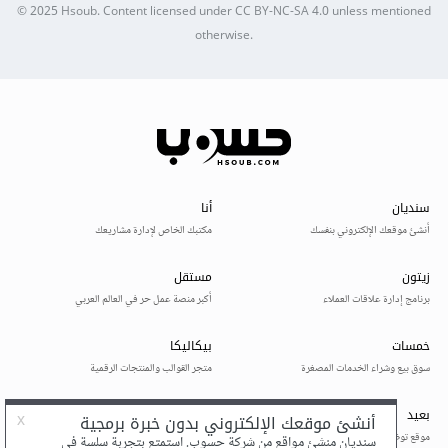
© 2025
Hsoub
.
Content licensed under
CC BY-NC-SA 4.0
unless mentioned
otherwise.