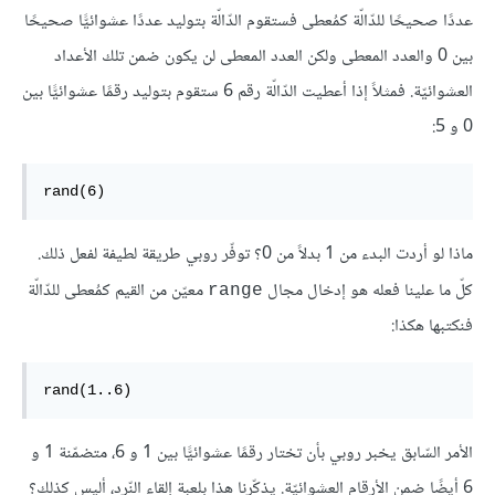
عددًا صحيحًا للدّالّة كمُعطى فستقوم الدّالّة بتوليد عددًا عشوائيًّا صحيحًا
بين 0 والعدد المعطى ولكن العدد المعطى لن يكون ضمن تلك الأعداد
العشوائيّة. فمثلاً إذا أعطيت الدّالّة رقم 6 ستقوم بتوليد رقمًا عشوائيًّا بين
0 و 5:
rand(6)
ماذا لو أردت البدء من 1 بدلاً من 0؟ توفّر روبي طريقة لطيفة لفعل ذلك.
كلّ ما علينا فعله هو إدخال مجال
معيّن من القيم كمُعطى للدّالّة
range
فنكتبها هكذا:
rand(1..6)
الأمر السّابق يخبر روبي بأن تختار رقمًا عشوائيًّا بين 1 و 6، متضمّنة 1 و
6 أيضًا ضمن الأرقام العشوائيّة. يذكّرنا هذا بلعبة إلقاء النّرد، أليس كذلك؟