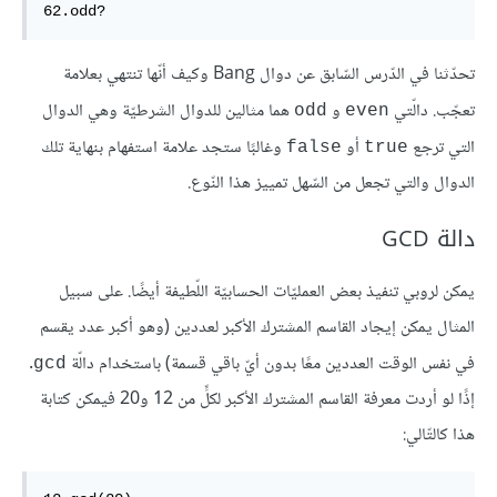
62.odd?
تحدّثنا في الدّرس السّابق عن دوال Bang وكيف أنّها تنتهي بعلامة
تعجّب. دالّتي
و
هما مثالين للدوال الشرطيّة وهي الدوال
odd
even
التي ترجع
أو
وغالبًا ستجد علامة استفهام بنهاية تلك
false
true
الدوال والتي تجعل من السّهل تمييز هذا النّوع.
دالة GCD
يمكن لروبي تنفيذ بعض العمليّات الحسابيّة اللّطيفة أيضًا. على سبيل
المثال يمكن إيجاد القاسم المشترك الأكبر لعددين (وهو أكبر عدد يقسم
في نفس الوقت العددين معًا بدون أيّ باقي قسمة) باستخدام دالّة
.
gcd
إذًا لو أردت معرفة القاسم المشترك الأكبر لكلٍّ من 12 و20 فيمكن كتابة
هذا كالتّالي: