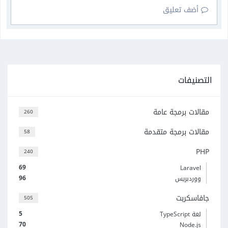
أضف تعليق
التصنيفات
مقالات برمجة عامة
260
مقالات برمجة متقدمة
58
PHP
240
69
Laravel
96
ووردبريس
جافاسكربت
505
5
لغة TypeScript
70
Node.js