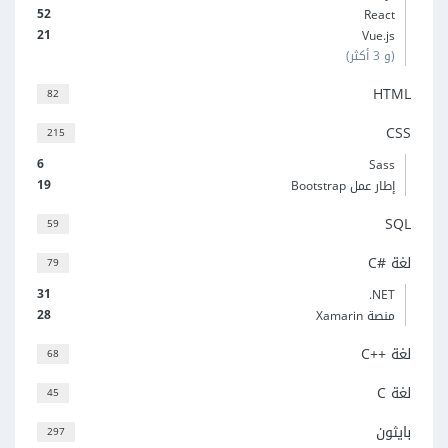
52
React
21
Vue.js
(و 3 أكثر)
HTML
82
CSS
215
6
Sass
19
إطار عمل Bootstrap
SQL
59
لغة C#‎
79
31
‎.NET
28
منصة Xamarin
لغة C++‎
68
لغة C
45
بايثون
297