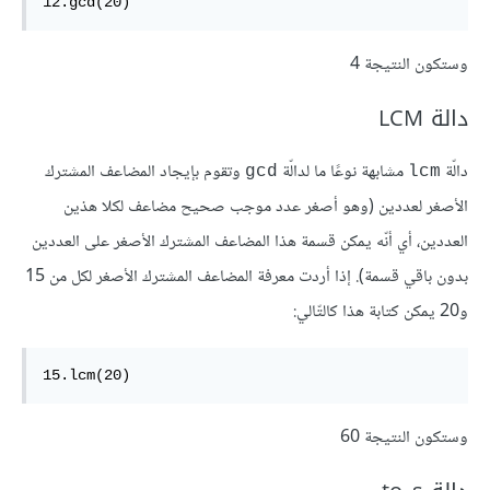
12.gcd(20)
وستكون النتيجة 4
دالة LCM
دالّة
مشابهة نوعًا ما لدالّة
وتقوم بإيجاد المضاعف المشترك
gcd
lcm
الأصغر لعددين (وهو أصغر عدد موجب صحيح مضاعف لكلا هذين
العددين، أي أنّه يمكن قسمة هذا المضاعف المشترك الأصغر على العددين
بدون باقي قسمة). إذا أردت معرفة المضاعف المشترك الأصغر لكل من 15
و20 يمكن كتابة هذا كالتّالي:
15.lcm(20)
وستكون النتيجة 60