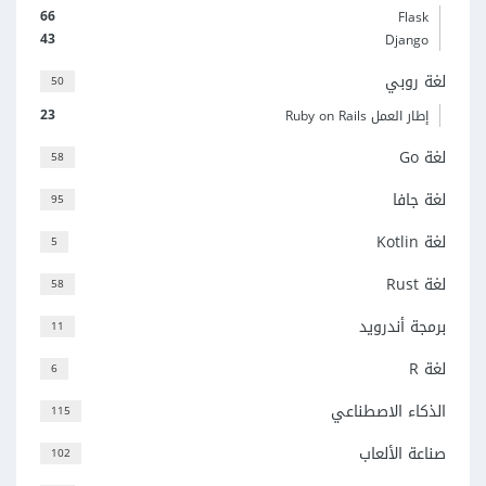
66
Flask
43
Django
لغة روبي
50
23
إطار العمل Ruby on Rails
لغة Go
58
لغة جافا
95
لغة Kotlin
5
لغة Rust
58
برمجة أندرويد
11
لغة R
6
الذكاء الاصطناعي
115
صناعة الألعاب
102