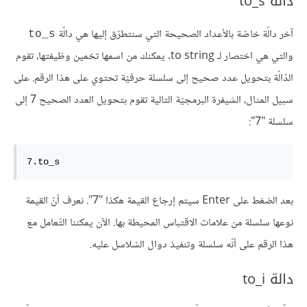
دالة to_s
آخر دالّة خاصّة بالأعداد الصحيحة التي سنتطرّق إليها هي دالّة
to_s
والتي هي اختصار لـ to string. يمكنك من اسمها تخمين وظيفتها، تقوم
الدّالّة بتحويل عدد صحيح إلى سلسلة حرفيّة تحتوي على هذا الرقم. على
سبيل المثال، الشيفرة البرمجيّة التالية تقوم بتحويل العدد الصحيح 7 إلى
سلسلة "7":
7.to_s
بعد الضغط على Enter سيتم إرجاع القيمة هكذا "7". نعرف أنّ القيمة
نوعها سلسلة من علامات الاقتباس المحيطة بها. الآن يمكننا التّعامل مع
هذا الرقم على أنّه سلسلة وتنفيذ دوال السّلاسل عليه.
دالة to_i