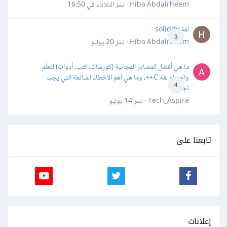
Hiba Abdalrheem · نشر
الثلاثاء في 16:50
لغة solidity
3
Hiba Abdalrheem · نشر
20 يوليو
ما هي أفضل المصادر المجانية (كورسات، كتب، أدوات) لتعلّم
واحترام لغة C++، وما هي أهم الأخطاء الشائعة التي يجب
4
تجنبها؟
Tech_Aspire · نشر
14 يوليو
تابعنا على
إعلانات