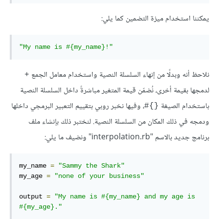
يمكننا استخدام ميزة التضمين كما يلي:
"My name is #{my_name}!"
نلاحظ أنه وبدلًا من إنهاء السلسلة النصية واستخدام معامل الجمع
+
لدمجها بقيمة أخرى، نُضمّن قيمة المتغير مباشرةً داخل السلسلة النصية
باستخدام الصيغة
، وفيها نخبر روبي بتقييم التعبير البرمجي داخلها
{}#
ودمجه في ذلك المكان من السلسلة النصية. لنختبر ذلك بإنشاء ملف
برنامج جديد بالاسم "interpolation.rb" ونضيف ما يلي:
my_name 
=
"Sammy the Shark"
my_age 
=
"none of your business"
output 
=
"My name is #{my_name} and my age is 
#{my_age}."