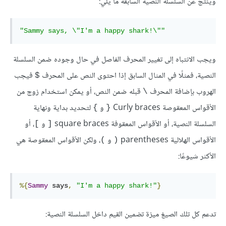
وينتج عن السلسلة النصية السابقة ما يلي:
"Sammy says, \"I'm a happy shark!\""
ويجب الانتباه إلى تغيير المحرف الفاصل في حال وجوده ضمن السلسلة
النصية، فمثلًا في المثال السابق إذا احتوى النص على المحرف
فيجب
$
الهروب بإضافة المحرف
قبله ضمن النص، أو يمكن استخدام زوج من
\
الأقواس المعقوصة Curly braces
و
لتحديد بداية ونهاية
}
{
السلسلة النصية، أو الأقواس المعقوفة square braces
و
، أو
]
[
الأقواس الهلالية parentheses
و
، ولكن الأقواس المعقوصة هي
)
(
الأكثر شيوعًا:
%{
Sammy
 says
,
"I'm a happy shark!"
}
تدعم كل تلك الصيغ ميزة تضمين القيم داخل السلسلة النصية: