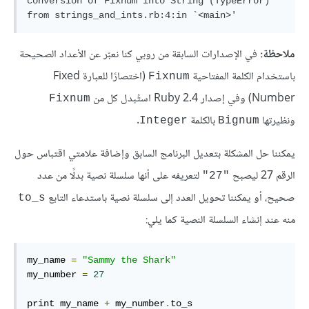
conversion of Fixnum into String (TypeError)

ملاحظة:
في الإصدارات السابقة من روبي كنا نعبّر عن الأعداد الصحيحة
باستخدام الكلمة المفتاحية
(اختصارًا للعبارة Fixed
Fixnum
Number) وفي إصدار Ruby 2.4 استُبدل كل من
Fixnum
ونظيرتها
بالكلمة
.
Integer
Bignum
يمكننا حل المشكلة بتعديل البرنامج السابق وإضافة علامتي اقتباس حول
الرقم 27 ليصبح
لتعريفه على أنها سلسلة نصية بدلًا من عدد
"27"
صحيح، أو يمكننا تحويل العدد إلى سلسلة نصية باستدعاء التابع
to_s
منه عند إنشاء السلسلة النصية كما يلي:
my_name 
=
"Sammy the Shark"
my_number 
=
27
print my_name 
+
 my_number
.
to_s