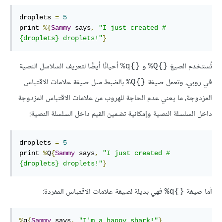
droplets 
=
5
print 
%{
Sammy
 says
,
"I just created #
{droplets} droplets!"
}
تُستخدم الصيغ
و
أحيانًا أيضًا لتعريف السلاسل النصية
{}q%
{}Q%
في روبي، وتعمل صيغة
بالضبط مثل صيغة علامات الاقتباس
{}Q%
المزدوجة، ما يعني عدم الحاجة للهروب من علامات الاقتباس المزدوجة
داخل السلسلة النصية وإمكانية تضمين القيم داخل السلسلة النصية:
droplets 
=
5
print 
%
Q
{
Sammy
 says
,
"I just created #
{droplets} droplets!"
}
أما صيغة
فهي بديلة لصيغة علامات الاقتباس المفردة:
{}q%
%
q
{
Sammy
 says
,
"I'm a happy shark!"
}