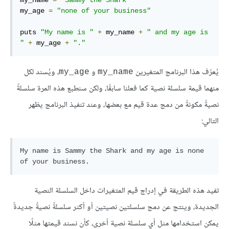
my_name 
=
"Sammy the Shark"
my_age 
=
"none of your business"
puts 
"My name is "
+
 my_name 
+
" and my age is 
"
+
 my_age 
+
"."
يُعرّف هذا البرنامج المتغيرين
و
، ويُسند لكل
my_age
my_name
منهما قيمة سلسلة نصية كما فعلنا سابقًا، ولكن سنطبع هذه المرة سلسلةً
نصيةً مكونةً من دمج عدة قيم مع بعضها، وعند تنفيذ البرنامج يظهر
التالي:
My name is Sammy the Shark and my age is none 
تفيد هذه الطريقة في إدراج قيم المتغيرات داخل السلسلة النصية
الجديدة، وينتج عن دمج سلسلتين نصيتين أو أكثر سلسلةً نصيةً جديدةً
يمكن استخدامها مثل أي سلسلة نصية أخرى، كأن نسند قيمتها مثلًا