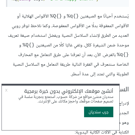
يُستخدم أحيانًا مع الصيغتين
و
الأقواس الهلالية أو
{}Q%
{}q%
الأقواس المعقوفة بدلًا من الأقواس المعقوصة، وكما نلاحظ توفر روبي
العديد من الطرق لإنشاء السلاسل النصية ويفضل استخدام صيغة تعريف
موحدة ضمن الشيفرة ككل، وتفي غالبًا كلًا من الصيغتين
و
{}Q%
بالغرض. الآن، بعد أن تعرفنا على طرق التعامل مع المحارف
{}q%
الخاصة سنتعرف في الفقرة التالية طريقة التعامل مع السلاسل النصية
الطويلة والتي تمتد إلى عدة أسطر.
السلاسل النصية الطويلة والأسطر الجديدة
لإدراج سطر جديد ضمن سلسلة نصية ما يمكن استخدام محرف السطر
الجديد
، أو المحرف
الذي يدل على عودة المؤشر لبداية السطر
r\
n\
وهو مفهوم أتى من أنظمة ويندوز القديمة التي كانت تحاكي طريقة
الكتابة في الآلات الكاتبة اليدوية: