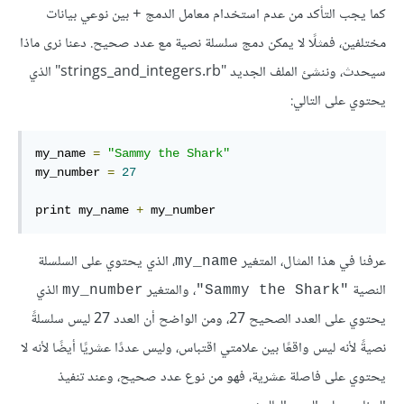
كما يجب التأكد من عدم استخدام معامل الدمج
بين نوعي بيانات
+
مختلفين، فمثلًا لا يمكن دمج سلسلة نصية مع عدد صحيح. دعنا نرى ماذا
سيحدث، وننشئ الملف الجديد "strings_and_integers.rb" الذي
يحتوي على التالي:
my_name 
=
"Sammy the Shark"
my_number 
=
27
print my_name 
+
 my_number
عرفنا في هذا المثال، المتغير
، الذي يحتوي على السلسلة
my_name
النصية
، والمتغير
الذي
my_number
"Sammy the Shark"
يحتوي على العدد الصحيح 27، ومن الواضح أن العدد 27 ليس سلسلةً
نصيةً لأنه ليس واقعًا بين علامتي اقتباس، وليس عددًا عشريًا أيضًا لأنه لا
يحتوي على فاصلة عشرية، فهو من نوع عدد صحيح، وعند تنفيذ