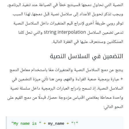
النصية التي نحاول دمجها فسينتج خطأ في الصياغة عند تنفيذ البرنامج،
ويجب تذكر تحويل الأعداد إلى سلاسل نصية قبل دمجها، لهذا السبب
توفر روبي طريقةً أخرى لإدراج قيم المتغيرات داخل السلاسل النصية
تدعى تضمين السلاسل string interpolation والتي تحل كلتا
المشكلتين وسنتعرف عليها في الفقرة التالية.
التضمين في السلاسل النصية
ينتج عن دمج السلاسل النصية والمتغيرات معًا باستخدام معامل الدمج
عبارة برمجية صعبة القراءة والفهم، ومن هنا تأتي ميزة التضمين في
+
السلاسل النصية، إذ تسمح بإدراج العبارات البرمجية داخل سلسلة نصية
واحدة محاطة بعلامتي اقتباس مزدوجة حصرًا، فبدلًا من دمج القيم على
النحو التالي:
"My name is "
+
 my_name 
+
"!"