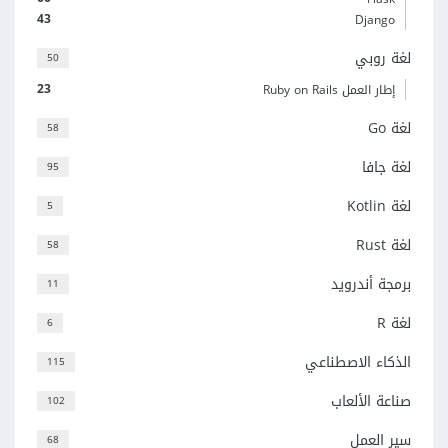
43
Django
لغة روبي
50
23
إطار العمل Ruby on Rails
لغة Go
58
لغة جافا
95
لغة Kotlin
5
لغة Rust
58
برمجة أندرويد
11
لغة R
6
الذكاء الاصطناعي
115
صناعة الألعاب
102
سير العمل
68