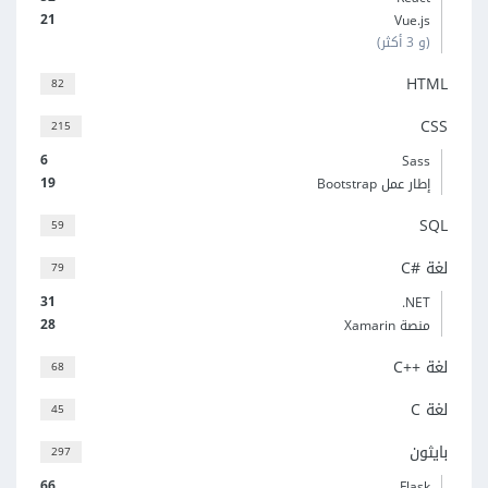
21
Vue.js
(و 3 أكثر)
HTML
82
CSS
215
6
Sass
19
إطار عمل Bootstrap
SQL
59
لغة C#‎
79
31
‎.NET
28
منصة Xamarin
لغة C++‎
68
لغة C
45
بايثون
297
66
Flask