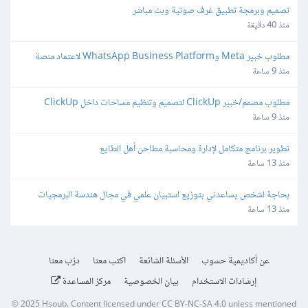
تصميم وبرمجة تطبيق غرف صوتية وبث مباشر
منذ 40 دقيقة
مطلوب خبير Meta وWhatsApp Business Platform لاعتماد منصة 
واتساب
منذ 9 ساعة
مطلوب مصمم/خبير ClickUp لتصميم وتنظيم مساحات داخل ClickUp
منذ 9 ساعة
تطوير برنامج متكامل لإدارة ومحاسبة مطاحن أهل الطايع
منذ 13 ساعة
بحاجة لشخص يساعدني بتوزيع استبيان علمي في مجال هندسة البرمجيات
منذ 13 ساعة
عن أكاديمية حسوب
الأسئلة الشائعة
اكتب معنا
درّب معنا
إرشادات الاستخدام
بيان الخصوصية
مركز المساعدة
© 2025
Hsoub
.
Content licensed under
CC BY-NC-SA 4.0
unless mentioned