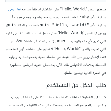
سيظهر النص "!Hello, World" على الشاشة، إذ يقرأ مترجم
لغة روبي
بتنفيذ الأمر
الملف المحدد ويعاين محتواه ويترجمه، ثم يبدأ
ruby
بتنفيذ الأمر
باستدعاء الدالة
،
puts
"!puts "Hello, World
ويمرر لها النص "!Hello, World" مثل معامل لتلك الدالة، إذ تدعى القيم
التي تمرر لأي دالة بالوسيط argument، ولاحظ أن علامات الاقتباس
التي تحيط بالنص "!Hello, World" لا تطبع على الشاشة فهي تستخدم
فقط لإخبار روبي بأن تلك القيمة هي سلسلة نصية بتحديد بداية ونهاية
السلسلة بعلامات الاقتباس تلك. الآن، بعد نجاح تنفيذ البرنامج سنطوّره
في الفقرة التالية ليصبح تفاعليًا.
طلب الدخل من المستخدم
كتبنا في الخطوة السابقة برنامجًا يطبع نصًا ثابتًا على الشاشة، دون أن
يتفاعل البرنامج مع المستخدم، وسنطلب في هذه الفقرة من المستخدم