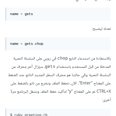
name 
=
 gets
نعدله ليصبح:
name 
=
 gets
.
chop
بالاستفادة من استدعاء التابع
في روبي على السلسلة النصية
chop
المدخلة من قبل المستخدم باستخدام
، سيُزال آخر محرف من
gets
السلسلة النصية وفي حالتنا هو محرف السطر الجديد الناتج عند الضغط
على المفتاح "Enter". الآن، نحفظ الملف ونخرج من نانو بالضغط على
CTRL+X ثم على المفتاح "y" لتأكيد حفظ الملف ونشغل البرنامج مرةً
أخرى: