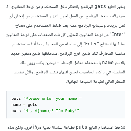
يخبر التابع
البرنامج بانتظار دخل المستخدم من لوحة المفاتيح، إذ
gets
سيتوقف عندها البرنامج عن العمل لحين انتهاء المستخدم من إدخال أي
نص يريده، وسيتابع البرنامج عمله بعد ضغط المستخدم على مفتاح
"Enter" من لوحة المفاتيح، لتُحوّل كل تلك الضغطات على لوحة المفاتيح
بما فيها المفتاح "Enter" إلى سلسلة من المحارف. بما أننا سنستخدم
سلسلة المحارف تلك ضمن خرج البرنامج، سنحفظها ضمن متغير جديد
بالاسم
باستخدام معامل الإسناد
ليخزن بذلك روبي تلك
=
name
السلسلة في ذاكرة الحاسوب لحين انتهاء تنفيذ البرنامج، والآن نضيف
السطر التالي لطباعة النتيجة النهائية:
puts 
"Please enter your name."
name 
=
 gets

puts 
"Hi, #{name}! I'm Ruby!"
نلاحظ استخدام التابع
لطباعة سلسلة نصية مرةً أخرى، ولكن هذه
puts