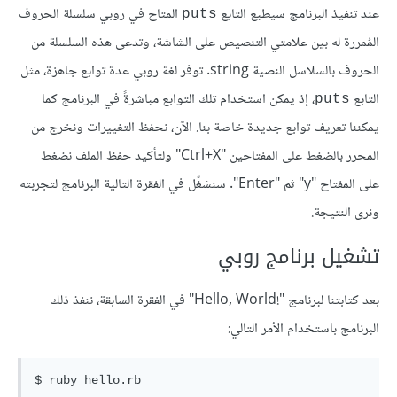
عند تنفيذ البرنامج سيطبع التابع
المتاح في روبي سلسلة الحروف
puts
المُمررة له بين علامتي التنصيص على الشاشة، وتدعى هذه السلسلة من
الحروف بالسلاسل النصية string. توفر لغة روبي عدة توابع جاهزة، مثل
التابع
، إذ يمكن استخدام تلك التوابع مباشرةً في البرنامج كما
puts
يمكننا تعريف توابع جديدة خاصة بنا. الآن، نحفظ التغييرات ونخرج من
المحرر بالضغط على المفتاحين "Ctrl+X" ولتأكيد حفظ الملف نضغط
على المفتاح "y" ثم "Enter". سنشغّل في الفقرة التالية البرنامج لتجربته
ونرى النتيجة.
تشغيل برنامج روبي
بعد كتابتنا لبرنامج "!Hello, World" في الفقرة السابقة، ننفذ ذلك
البرنامج باستخدام الأمر التالي: