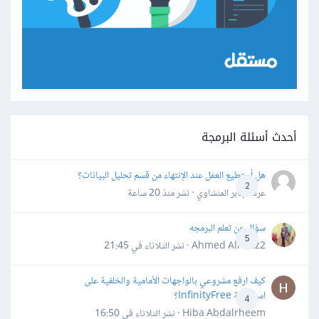
أحدث أسئلة البرمجة
هل أستطيع العمل عند الإنتهاء من قسم تحليل البيانات؟
2
عرفه جابر المنشاوي · نشر
منذ 20 ساعة
سؤال عن تعلم البرمجه
5
Ahmed Alhafiz2 · نشر
الثلاثاء في 21:45
كيف ارفع مشروعي بالواجهات الأمامية والخلفية على
استضافة InfinityFree؟
4
Hiba Abdalrheem · نشر
الثلاثاء في 16:50