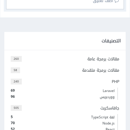
أضف تعليق
التصنيفات
مقالات برمجة عامة
260
مقالات برمجة متقدمة
58
PHP
240
69
Laravel
96
ووردبريس
جافاسكربت
505
5
لغة TypeScript
70
Node.js
52
React