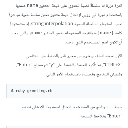
المرة مررنا له سلسلةً نصيةً تحتوي على قيمة المتغير
ضمنها
name
باستخدام ميزة في روبي لإدخال قيمة متغير ضمن سلسة نصية مباشرةً
تدعى استيفاء السلسلة النصية string interpolation، إذ ستستبدل
كلمة
بالقيمة المحفوظة ضمن المتغير
، والتي يجب
name
{name}#
أن تكون اسم المستخدم الذي أدخله.
الآن، نحفظ الملف ونخرج من محرر نانو بالضغط على مفتاحي
"CTRL+X"، ثم تأكيد الحفظ بالضغط على "y" ثم مفتاح "Enter"،
ولنشغل البرنامج ونختبره باستخدام الأمر التالي:
سيطلب البرنامج من المستخدم إدخال اسمه بعد الإدخال نضغط
"Enter" ونلاحظ النتيجة: