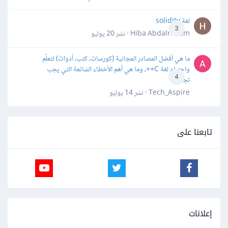
لغة solidity
3
Hiba Abdalrheem · نشر
20 يوليو
ما هي أفضل المصادر المجانية (كورسات، كتب، أدوات) لتعلّم
واحترام لغة C++، وما هي أهم الأخطاء الشائعة التي يجب
4
تجنبها؟
Tech_Aspire · نشر
14 يوليو
تابعنا على
إعلانات