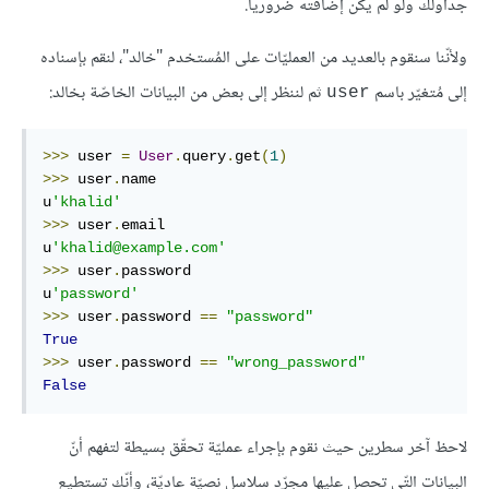
جداولك ولو لم يكن إضافته ضروريا.
ولأنّنا سنقوم بالعديد من العمليّات على المُستخدم "خالد"، لنقم بإسناده
إلى مُتغيّر باسم
ثم لننظر إلى بعض من البيانات الخاصّة بخالد:
user
>>>
 user 
=
User
.
query
.
get
(
1
)
>>>
 user
.
name

u
'khalid'
>>>
 user
.
email

u
'khalid@example.com'
>>>
 user
.
password

u
'password'
>>>
 user
.
password 
==
"password"
True
>>>
 user
.
password 
==
"wrong_password"
False
لاحظ آخر سطرين حيث نقوم بإجراء عمليّة تحقّق بسيطة لتفهم أنّ
البيانات التّي تحصل عليها مجرّد سلاسل نصيّة عاديّة، وأنّك تستطيع