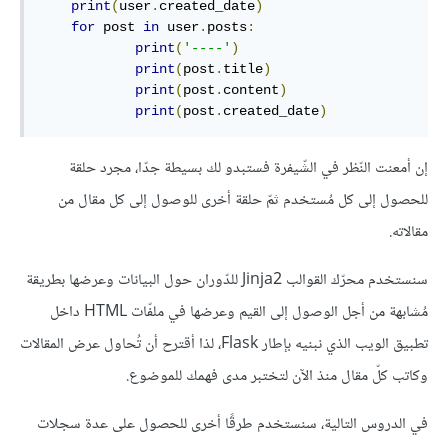
print
(
user
.
created_date
)
for
 post 
in
 user
.
posts
:
print
(
'----'
)
print
(
post
.
title
)
print
(
post
.
content
)
print
(
post
.
created_date
)
إن أمعنت النّظر في الشّيفرة فستبدو لك بسيطة جدّا، مجرد حلقة
للحصول إلى كل مُستخدم ثمّ حلقة أخرى للوصول إلى كل مقال من
مقالاته.
سنستخدم محرّك القوالب Jinja2 للدّوران حول البيانات وعرضها بطريقة
مُشابهة من أجل الوصول إلى القيم وعرضها في ملفّات HTML داخل
تطبيق الويب الذي نبنيه بإطار Flask، لذا أقترح أن تُحاول عرض المقالات
وكاتب كلّ مقال منذ الآن لتختبر مدى فهمك للموضوع.
في الدروس التالية، سنستخدم طرقًا أخرى للحصول على عدة سجلات