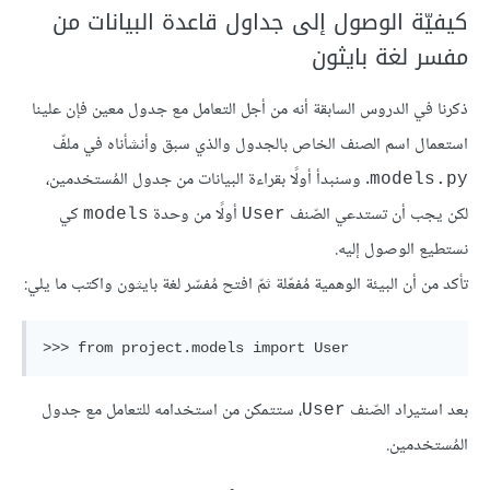
كيفيّة الوصول إلى جداول قاعدة البيانات من
مفسر لغة بايثون
ذكرنا في الدروس السابقة أنه من أجل التعامل مع جدول معين فإن علينا
استعمال اسم الصنف الخاص بالجدول والذي سبق وأنشأناه في ملفّ
. وسنبدأ أولًا بقراءة البيانات من جدول المُستخدمين،
models.py
لكن يجب أن تستدعي الصّنف
أولًا من وحدة
كي
models
User
نستطيع الوصول إليه.
تأكد من أن البيئة الوهمية مُفعّلة ثمّ افتح مُفسّر لغة بايثون واكتب ما يلي:
بعد استيراد الصّنف
، ستتمكن من استخدامه للتعامل مع جدول
User
المُستخدمين.