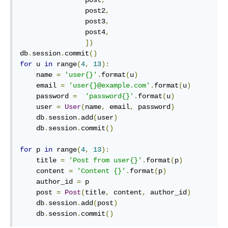
                post
,
                post2
,
                post3
,
                post4
,
])
db
.
session
.
commit
()
for
 u 
in
 range
(
4
,
13
):
    name 
=
'user{}'
.
format
(
u
)
    email 
=
'user{}@example.com'
.
format
(
u
)
    password 
=
'password{}'
.
format
(
u
)
    user 
=
User
(
name
,
 email
,
 password
)
    db
.
session
.
add
(
user
)
    db
.
session
.
commit
()
for
 p 
in
 range
(
4
,
13
):
    title 
=
'Post from user{}'
.
format
(
p
)
    content 
=
'Content {}'
.
format
(
p
)
    author_id 
=
 p

    post 
=
Post
(
title
,
 content
,
 author_id
)
    db
.
session
.
add
(
post
)
    db
.
session
.
commit
()