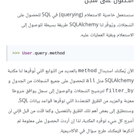
الحصول على سجل
سنستعمل خاصيّة الاستعلام (querying) في SQL للحصول على
السّجلات، ويُوفّر لنا SQLAlchemy طريقة بسيطة للوصول إلى
الاستعلام وبقيّة العمليّات عليه.
>>>
User
.
query
.
method
الآن يُمكنك استبدال
بالعديد من التّوابع التّي تُوفّرها لنا مكتبة
method
SQLAlchemy مثل
للحصول على جميع السّجلات من الجدول و
all
لترشيح السّجلات والوصول إلى سجل يوافق شروطا
filter_by
معيّنة والمزيد من الطّرق المُتعدّدة التّي توفّرها قواعد بيانات SQL،
وسنتطرّق إلى بعض أهم تلك الطّرق بالتّفصيل، وكما قلت من قبل فإني لن
أشرح كل شيء توفّره المكتبة، لذا إن أردت الحصول على معلومة لم
أذكرها فيُمكنك طرح سؤال في الأكاديميّة.