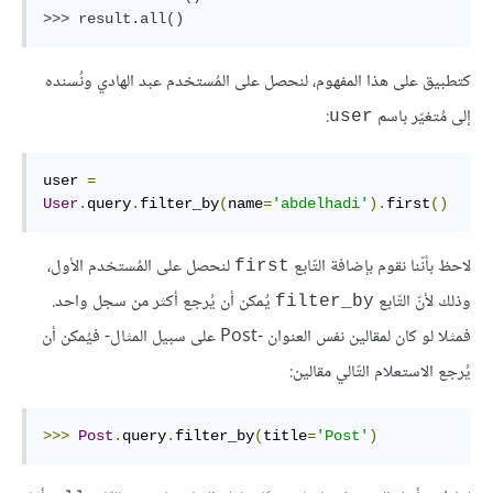
كتطبيق على هذا المفهوم، لنحصل على المُستخدم عبد الهادي ونُسنده
إلى مُتغيّر باسم
:
user
user 
=
User
.
query
.
filter_by
(
name
=
'abdelhadi'
).
first
()
لاحظ بأنّنا نقوم بإضافة التّابع
لنحصل على المُستخدم الأول،
first
وذلك لأنّ التّابع
يُمكن أن يُرجع أكثر من سجل واحد.
filter_by
فمثلا لو كان لمقالين نفس العنوان -Post على سبيل المثال- فيُمكن أن
يُرجع الاستعلام التّالي مقالين:
>>>
Post
.
query
.
filter_by
(
title
=
'Post'
)