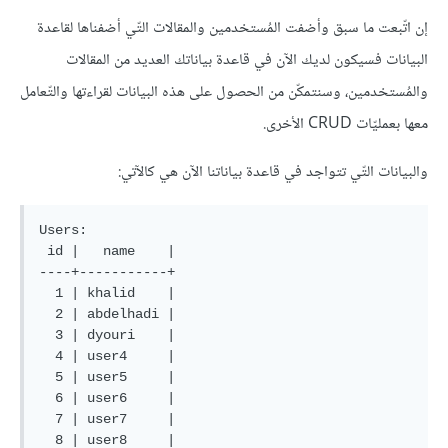
إن اتّبعت ما سبق وأضفت المُستخدمين والمقالات التّي أضفناها لقاعدة
البيانات فسيكون لديك الآن في قاعدة بياناتك العديد من المقالات
والمُستخدمين، وسنتمكّن من الحصول على هذه البيانات لقراءتها والتّعامل
معها بعمليّات CRUD الأخرى.
والبيانات التّي تتواجد في قاعدة بياناتنا الآن هي كالآتي:
Users:  

 id |   name    |

----+-----------+

  1 | khalid    |

  2 | abdelhadi |

  3 | dyouri    |

  4 | user4     |

  5 | user5     |

  6 | user6     |

  7 | user7     |

  8 | user8     |
