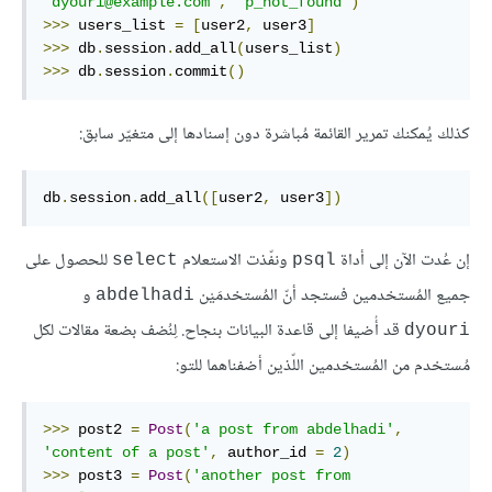
'dyouri@example.com'
,
'p_not_found'
)
>>>
 users_list 
=
[
user2
,
 user3
]
>>>
 db
.
session
.
add_all
(
users_list
)
>>>
 db
.
session
.
commit
()
كذلك يُمكنك تمرير القائمة مُباشرة دون إسنادها إلى متغيّر سابق:
db
.
session
.
add_all
([
user2
,
 user3
])
إن عُدت الآن إلى أداة
ونفّذت الاستعلام
للحصول على
select
psql
جميع المُستخدمين فستجد أنّ المُستخدمَيْن
و
abdelhadi
قد أُضيفا إلى قاعدة البيانات بنجاح. لِنُضف بضعة مقالات لكل
dyouri
مُستخدم من المُستخدمين اللّذين أضفناهما للتو:
>>>
 post2 
=
Post
(
'a post from abdelhadi'
,
'content of a post'
,
 author_id 
=
2
)
>>>
 post3 
=
Post
(
'another post from 