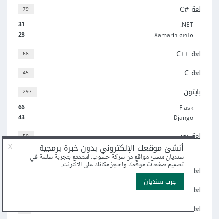
لغة C#‎
79
31
‎.NET
28
منصة Xamarin
لغة C++‎
68
لغة C
45
بايثون
297
66
Flask
43
Django
لغة روبي
50
23
إطار العمل Ruby on Rails
لغة Go
58
لغة جافا
95
لغة Kotlin
5