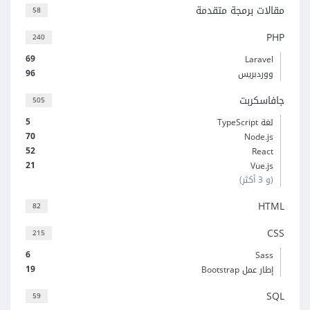
مقالات برمجة متقدمة
58
PHP
240
69
Laravel
96
ووردبريس
جافاسكربت
505
5
لغة TypeScript
70
Node.js
52
React
21
Vue.js
(و 3 أكثر)
HTML
82
CSS
215
6
Sass
19
إطار عمل Bootstrap
SQL
59