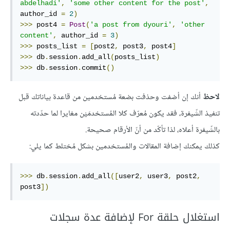
abdelhadi'
,
'some other content for the post'
,
author_id 
=
2
)
>>>
 post4 
=
Post
(
'a post from dyouri'
,
'other 
content'
,
 author_id 
=
3
)
>>>
 posts_list 
=
[
post2
,
 post3
,
 post4
]
>>>
 db
.
session
.
add_all
(
posts_list
)
>>>
 db
.
session
.
commit
()
لاحظ
أنك إن أضفت وحذفت بضعة مُستخدمين من قاعدة بياناتك قبل
تنفيذ الشّيفرة، فقد يكون مُعرّف كلا المُستخدمَيْن مغايرا لما حدّدته
بالشّيفرة أعلاه، لذا تأكّد من أنّ الأرقام صحيحة.
كذلك يمكنك إضافة المقالات والمُستخدمين بشكل مُختلط كما يلي:
>>>
 db
.
session
.
add_all
([
user2
,
 user3
,
 post2
,
post3
])
استغلال حلقة For لإضافة عدة سجلات