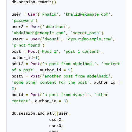
db
.
session
.
commit
()
user 
=
User
(
'khalid'
,
'khalid@example.com'
,
'password'
)
user2 
=
User
(
'abdelhadi'
,
'abdelhadi@example.com'
,
'secret_pass'
)
user3 
=
User
(
'dyouri'
,
'dyouri@example.com'
,
'p_not_found'
)
post 
=
Post
(
'Post 1'
,
'post 1 content'
,
author_id
=
1
)
post2 
=
Post
(
'a post from abdelhadi'
,
'content 
of a post'
,
 author_id 
=
2
)
post3 
=
Post
(
'another post from abdelhadi'
,
'some other content for the post'
,
 author_id 
=
2
)
post4 
=
Post
(
'a post from dyouri'
,
'other 
content'
,
 author_id 
=
3
)
db
.
session
.
add_all
([
user
,
                user2
,
                user3
,