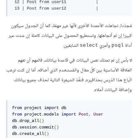
 12 | Post from user11            |

مُجدّدا، تجاهلت الأعمدة الأخرى لأنّها غير مهمّة، كما أنّ الجدول سيكون
كبيرا إن لم أتجاهلها، وتستطيع الحصول على البيانات كاملة إن شئت عبر
أداة
وأمريْ
السّابقين.
select
psql
لا بأس إن لم تمتلك نفس البيانات في قاعدة بياناتك، فالمهم أن تفهم
العلاقة الأساسيّة بين كلّ مقال والمُستخدم الذي أضافه. أمّا إن كنت ترغب
اتّباع هذا الدّرس بحذافيره، فنفِّذ الشيفرة التالية لحذف جميع بياناتك
وإضافة البيانات أعلاه.
from
 project 
import
from
 project
.
models 
import
Post
,
User
db
.
drop_all
()
db
.
session
.
commit
()
db
.
create_all
()