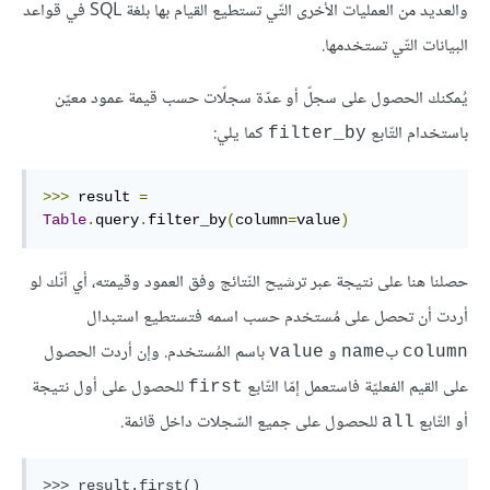
والعديد من العمليات الأخرى التّي تستطيع القيام بها بلغة SQL في قواعد
البيانات التّي تستخدمها.
يُمكنك الحصول على سجلّ أو عدّة سجلّات حسب قيمة عمود معيّن
باستخدام التّابع
كما يلي:
filter_by
>>>
 result 
=
Table
.
query
.
filter_by
(
column
=
value
)
حصلنا هنا على نتيجة عبر ترشيح النّتائج وفق العمود وقيمته، أي أنّك لو
أردت أن تحصل على مُستخدم حسب اسمه فتستطيع استبدال
ب
و
باسم المُستخدم. وإن أردت الحصول
value
name
column
على القيم الفعليّة فاستعمل إمّا التّابع
للحصول على أول نتيجة
first
أو التّابع
للحصول على جميع السّجلات داخل قائمة.
all
>>> result.first()
