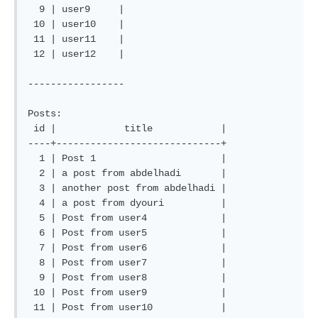
  9 | user9     |

 10 | user10    |

 11 | user11    |

 12 | user12    |

-----------------

Posts:  

 id |            title            |

----+-----------------------------+

  1 | Post 1                      |

  2 | a post from abdelhadi       |

  3 | another post from abdelhadi |

  4 | a post from dyouri          |

  5 | Post from user4             |

  6 | Post from user5             |

  7 | Post from user6             |

  8 | Post from user7             |

  9 | Post from user8             |

 10 | Post from user9             |

 11 | Post from user10            |
