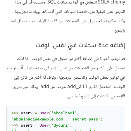
SQLAlchemy للتعامل مع قواعد بيانات SQL، وسنتعرّف في هذا
الدّرس على كيفيّة ملء قاعدة البيانات التي أنشأناها ببيانات تجريبيّة
وكذلك كيفيّة الحصول على السّجلات من قاعدة البيانات باستعمال لغة
بايثون.
إضافة عدة سجلات في نفس الوقت
قد ترغب أحيانا في إضافة أكثر من سجل في نفس الوقت، إمّا لأنّك
تحصل على الكثير من السّجلات من نفس الزّائر في صفحتك أو أنّك ترغب
في توفير بعض الوقت والأسطر البرمجيّة، ولإضافة أكثر من كائن إلى
الجلسة، استعمل التّابع
عوضا عن
، وذلك عبر تمرير
add
add_all
قائمة من الكائنات إلى التّابع كما يلي:
>>>
 user2 
=
User
(
'abdelhadi'
,
'abdelhadi@example.com'
,
'secret_pass'
)
>>>
 user3 
=
User
(
'dyouri'
,