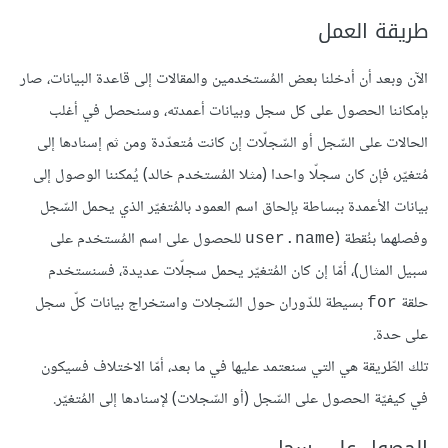
طريقة العمل
الآن وبعد أن أدخلنا بعض المُستخدمين والمقالات إلى قاعدة البيانات، صار
بإمكاننا الحصول على كل سجل وبيانات أعمدته، وسنحصل في أغلب
الحالات على السّجل أو السّجلّات إن كانت مُتعدّدة ومن ثم إسنادها إلى
مُتغيّر، فإن كان سجلّا واحدا (مثلا المُستخدم خالد) يُمكننا الوصول إلى
بيانات الأعمدة ببساطة بإلحاق اسم العمود بالمُتغيّر الذي يحمل السّجل
وفصلهما بنُقطة (
للحصول على اسم المُستخدم على
user.name
سبيل المثال)، أمّا إن كان المُتغيّر يحمل سجلّات عديدة، فسنستخدم
حلقة
بسيطة للدّوران حول السّجلات واستخراج بيانات كلّ سجل
for
على حدة.
تلك الطّريقة هي التي سنعتمد عليها في ما بعد، أمّا الاختلاف فسيكون
في كيفيّة الحصول على السّجل (أو السّجلات) لإسنادها إلى المُتغيّر.