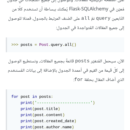
على الصّفحة الرّئيسيّة للمقالات. وللوصول إلى جميع السجلّات في جدول
مُعيّن في Flask-SQLAlchemy يُمكنك ببساطة أن تستخدم كلّا من
التّابعين
ثمّ
على الصّنف المرتبط بالجدول، فمثلا للوصول
all
query
إلى جميع المقالات المُتواجدة في الجدول:
>>>
 posts 
=
Post
.
query
.
all
()
الآن، سيحمل المُتغيّر
قائمةً بجميع المقالات، ونستطيع الوصول
posts
إلى كلّ قيمة من القيم في أعمدة الجدول بالإضافة إلى بيانات المُستخدم
الذي أضاف المقال بحلقة
:
for
for
 post 
in
 posts
:
print
(
'-----------------------'
)
print
(
post
.
title
)
print
(
post
.
content
)
print
(
post
.
created_date
)
print
(
post
.
author
.
name
)