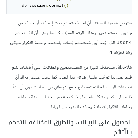
    db
.
session
.
commit
()
تفترض شيفرة المقالات أنّ آخر مُستخدم تمت إضافته أو حذفه من
جدول المُستخدمين يمتلك الرقم المُعرّف
، مما يعني أنّ المُستخدم
3
الذي يُعد أول مُستخدم يُضاف باستخدام حلقة التّكرار سيكون
user4
رقمُ مُعرّفه
.
4
مُلاحظة:
سنحذف كثيرًا من المُستخدمين والمقالات التّي أضفناها للتو
فيما بعد، لذا توجّب علينا إضافة هذا العدد، كما يجب عليك إدراك أنّ
تطبيقات الويب الحاليّة تستطيع جمع كم هائل من البيانات دون أن يؤثّر
ذلك على الأداء بشكل ملحوظ، لذا لا تخف من اختبار قاعدة بياناتك
بحلقات التّكرار لإضافة وحذف العديد من البيانات.
الحصول على البيانات، والطرق المختلفة للتحكم
بالنّتائج