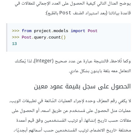
يوضح المثال التالي كيفية الحصول على العدد الإجمالي للمقالات في
قاعدة بياناتنا (بعد استيراد الصّنف
بالطّبع):
Post
>>>
from
 project
.
models 
import
Post
>>>
Post
.
query
.
count
()
13
وكما تُلاحظ، فالنتيجة عبارة عن عدد صحيح (Integer)، لذا يُمكنك
التعامل معه بلغة بايثون بشكل عادي.
الحصول على سجل بقيمة عمود معين
لا يكفي رقم المعرِّف وحده لإجراء العمليات الشّائعة في تطبيقات الويب،
عمليات مثل الحصول على مُستخدم عن طريق اسمه، أو الحصول على
مقالات حسب تاريخ إنشائها، أو ترتيب المُستخدمين وفق قيم أعمدة
مختلفة -تاريخ الانضمام، ترتيب المُستخدمين حسب أسمائهم أبجديًا-،