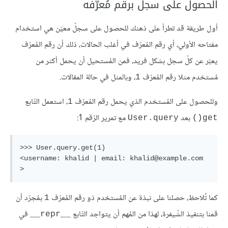
الحصول على سجل برقم مُعرّفه
أول طريقة قد تطرأ على ذهنك للحصول على سجلّ معيّن هي استخدام
مفتاحه الأولي، أي رقم المُعرّف في أغلب الحالات، ذلك أن رقم المُعرّف
يعبّر عن كلّ سجل بشكل فريد، فمن المُستحيل أن يحمل أكثر من
مُستخدم مثلا رقم المُعرّف
، وبالمثل في حالة المقالات.
1
وللحصول على المُستخدم الذي يحمل رقم المُعرّف
، استعمل التّابع
1
بعد
مع تمرير الرّقم 1:
User.query
get()
>>> User.query.get(1)  

<username: khalid | email: khalid@example.com 
كما تُلاحظ، حصلنا على نبذة عن المُستخدم ذو رقم المُعرّف
بمُجرّد أن
1
قمنا بتنفيذ الشّيفرة، لهذا من المُهم أن يتواجد التّابع
في
__repr__