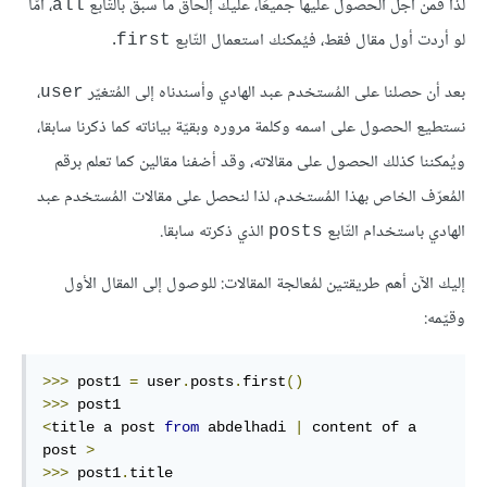
لذا فمن أجل الحصول عليها جميعًا، عليك إلحاق ما سبق بالتّابع
، أمّا
all
لو أردت أول مقال فقط، فيُمكنك استعمال التّابع
.
first
بعد أن حصلنا على المُستخدم عبد الهادي وأسندناه إلى المُتغيّر
،
user
نستطيع الحصول على اسمه وكلمة مروره وبقيّة بياناته كما ذكرنا سابقا،
ويُمكننا كذلك الحصول على مقالاته، وقد أضفنا مقالين كما تعلم برقم
المُعرّف الخاص بهذا المُستخدم، لذا لنحصل على مقالات المُستخدم عبد
الهادي باستخدام التّابع
الذي ذكرته سابقا.
posts
إليك الآن أهم طريقتين لمُعالجة المقالات: للوصول إلى المقال الأول
وقيّمه:
>>>
 post1 
=
 user
.
posts
.
first
()
>>>
<
title a post 
from
 abdelhadi 
|
 content of a 
post 
>
>>>
 post1
.
title
