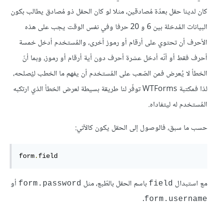
كان لدينا حقل بعدّة مُصادقين، مثلا لو كان الحقل ذو مُصادق يطالب بكون
البيانات المُدخلة بين 6 و 20 حرفا وفي نفس الوقت يجب على هذه
الأحرف أن تحتوي على أرقام أو رموز أخرى، والمُستخدم أدخل خمسة
أحرف فقط أو أنّه أدخل عشرة أحرف دون أية أرقام أو رموز، وبما أنّ
الخطأ لا يُعرض فمن الصّعب على المُستخدم أن يفهم ما الخطب ليُصلحه،
لذا فمكتبة WTForms توفّر لنا طريقة بسيطة لعرض الخطأ الذي ارتكبه
المُستخدم له ليتفاداه.
حسب ما سبق، فالوصول إلى الحقل يكون كالآتي:
form
.
field
مع استبدال
باسم الحقل بالطّبع، مثل
أو
form.password
field
.
form.username