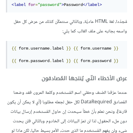
<label
for
=
"password"
>
Password
</label>
مُجدّدا، لغة HTML عاديّة، وبالتّالي سنتمكّن كذلك من عرض كل حقل
واسمه بجانبه على ملف القالب كما يلي:
{{
 form
.
username
.
label 
}}
{{
 form
.
username 
}}
{{
 form
.
password
.
label 
}}
{{
 form
.
password 
}}
عرض الأخطاء التّي يُنتجها المُصادقون
عندما عرّفنا الصّنف وحقلي اسم المُستخدم وكلمة المرور، فقد وضعنا
المُصادق DataRequired لكل حقل لجعله مطلوبا (أي لا يمكن أن يكون
فارغا)، ونحن نعلم بأنّ خطأ سيحدث إن حاول المُستخدم إرسال بيانات
دون ملء الحقول، لذا لن تمرّ البيانات إلى الخادوم وبالتّالي فلن يحدث
شيء ولن يفهم المُستخدم ما الذي حدث، الأمر بسيط حاليا، لكن ماذا لو