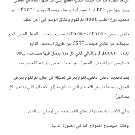
كل ما فعلناه هو أنّنا جمعنا جميع القطع التّي شرحتها أعلاه مع الفصل
بينها بفواصل
، إذ نقوم أولا بإنشاء وسم النّموذج
مع
<form>
<br>
تحديد نوع الطّلب
ثمّ نقوم بإغلاق الوسم في آخر الملف.
post
داخل وسمي
، سنقوم بتحديد الحقل الخفي الذي
<form></form>
سيُمكّننا من تفادي هجمات CSRF عن طريق استدعاء التّابع
، وبالتّالي ففي كل مرّة يُرسل فيها مُستخدم بياناته
hidden_tag
فستُرسل البيانات في الحقول مع الحقل الخفي ثمّ يتم التّحقق منه.
بعد تحديد الحقل الخفي، نقوم بعرض لصيقة كل حقل، ثمّ نقوم بعرض
الحقل وبعدها نعرض الأخطاء التي تتعلّق به (أي الأخطاء التّي يُنتجها كل
مُصادق).
وفي الأخير نضيف زرا ليتمكّن المُستخدم من إرسال البيانات.
وهكذا سيُصبح النّموذج كما في الصّورة التّالية: