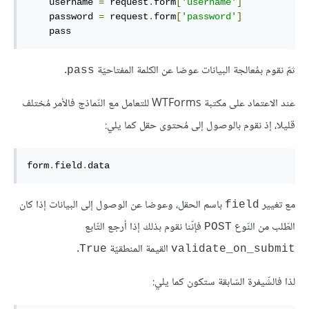
    username 
=
 request
.
form
[
'username'
]
    password 
=
 request
.
form
[
'password'
]
    pass
ثمّ نقوم بمُعالجة البيانات عوضا عن الكلمة المفتاحيّة
.
pass
عند الاعتماد على مكتبة WTForms للتعامل مع النّماذج فالأمر مُختلف
قليلا، إذ نقوم بالوصول إلى مُحتوى حقل كما يلي:
form
.
field
.
data
مع تغيير
باسم الحقل، وعوضا عن الوصول إلى البيانات إذا كان
field
الطّلب من النّوع
فإنّنا نقوم بذلك إذا أرجع التّابع
POST
القيمة المنطقيّة
.
True
validate_on_submit
لذا فالشّيفرة السّابقة ستكون كما يلي: