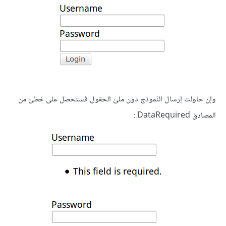
وإن حاولت إرسال النّموذج دون ملئ الحقول فستحصل على خطئ من
المصادق DataRequired :