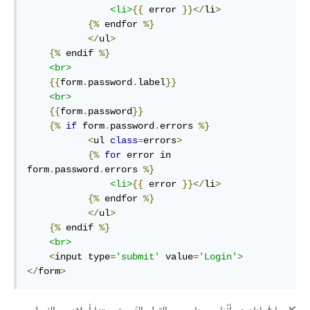
<li>
{{
 error 
}}</
li
>
{%
 endfor 
%}
</
ul
>
{%
 endif 
%}
<br>
{{
form
.
password
.
label
}}
<br>
{{
form
.
password
}}
{%
if
 form
.
password
.
errors 
%}
<
ul 
class
=
errors
>
{%
for
 error in 
form
.
password
.
errors 
%}
<li>
{{
 error 
}}</
li
>
{%
 endfor 
%}
</
ul
>
{%
 endif 
%}
<br>
<
input type
=
'submit'
 value
=
'Login'
>
</
form
>