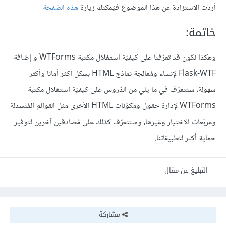
أردت الاستزادة عن هذا الموضوع فيُمكنك زيارة
هذه الصّفحة
خاتمة:
وهكذا نكون قد تعرّفنا على كيفيّة استغلال مكتبة WTForms و إضافة
Flask-WTF لإنشاء ومُعالجة نماذج HTML بشكل أكثر أمانا وأكثر
سهولة، سنتعرّف في ما يلي من الدّروس على كيفيّة استغلال مكتبة
WTForms لإدارة حقول ومكوّنات HTML الأخرى مثل القوائم المُنسدلة
ومربّعات الاختيار وغيرها، وسنتعرّف كذلك على مُصادقين آخرين لتوفير
حماية أكثر لتطبيقاتنا.
التبليغ عن مقال
مشاركة