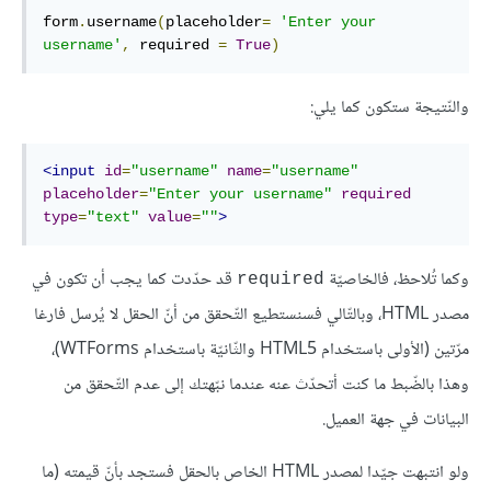
form
.
username
(
placeholder
=
'Enter your 
username'
,
 required 
=
True
)
والنّتيجة ستكون كما يلي:
<input
id
=
"username"
name
=
"username"
placeholder
=
"Enter your username"
required
type
=
"text"
value
=
""
>
وكما تُلاحظ، فالخاصيّة
قد حدّدت كما يجب أن تكون في
required
مصدر HTML، وبالتّالي فسنستطيع التّحقق من أنّ الحقل لا يُرسل فارغا
مرّتين (الأولى باستخدام HTML5 والثّانيّة باستخدام WTForms)،
وهذا بالضّبط ما كنت أتحدّث عنه عندما نبّهتك إلى عدم التّحقق من
البيانات في جهة العميل.
ولو انتبهت جيّدا لمصدر HTML الخاص بالحقل فستجد بأنّ قيمته (ما