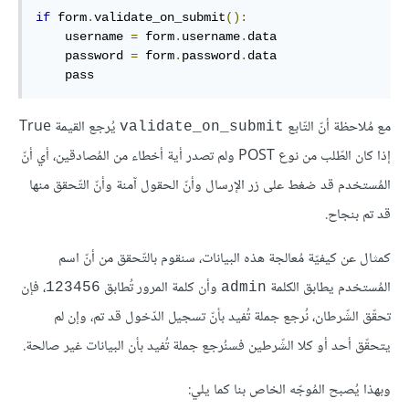
if
 form
.
validate_on_submit
():
    username 
=
 form
.
username
.
data

    password 
=
 form
.
password
.
data

    pass
مع مُلاحظة أنّ التّابع
يُرجع القيمة True
validate_on_submit
إذا كان الطّلب من نوع POST ولم تصدر أية أخطاء من المُصادقين، أي أنّ
المُستخدم قد ضغط على زر الإرسال وأنّ الحقول آمنة وأنّ التّحقق منها
قد تم بنجاح.
كمثال عن كيفيّة مُعالجة هذه البيانات، سنقوم بالتّحقق من أنّ اسم
المُستخدم يطابق الكلمة
وأن كلمة المرور تُطابق
، فإن
123456
admin
تحقّق الشّرطان، نُرجع جملة تُفيد بأنّ تسجيل الدّخول قد تم، وإن لم
يتحقّق أحد أو كلا الشّرطين فسنُرجع جملة تُفيد بأن البيانات غير صالحة.
وبهذا يُصبح المُوجّه الخاص بنا كما يلي: