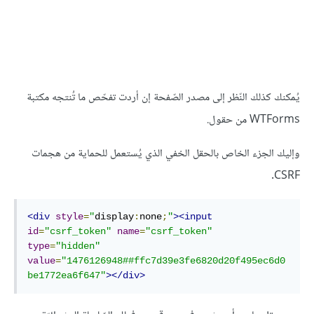
يُمكنك كذلك النّظر إلى مصدر الصّفحة إن أردت تفحّص ما تُنتجه مكتبة
WTForms من حقول.
وإليك الجزء الخاص بالحقل الخفي الذي يُستعمل للحماية من هجمات
CSRF.
<div
style
=
"
display
:
none
;
"
><input
id
=
"csrf_token"
name
=
"csrf_token"
type
=
"hidden"
value
=
"1476126948##ffc7d39e3fe6820d20f495ec6d0
be1772ea6f647"
></div>