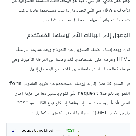
وهو حقل عادي، أهم شيء فيه هو قيمته، فتلك السّلسلة العشوائيّة من
الأحرف والأرقام هي التّي تحدّد ما إذا كنت مُستخدما عاديا يرغب
بتسجيل دخوله، أو مُهاجما يحاول تخريب التّطبيق.
الوصول إلى البيانات التّي يُرسلها المُستخدم
الآن، وبعد إنشاء الصّنف المسؤول عن النّموذج وبعد تقديمه إلى ملفّ
HTML وعرضه على المُستخدم، فقد وصلنا إلى المرحلة الأخيرة، وهي
مرحلة مُعالجة البيانات، ولمعالجتها، فلا بد من الوصول إليها.
في السّابق كنّا نصل إلى ما يُرسله المُستخدم عن طريق القاموس
form
المُتواجد بالوحدة
التّي نقوم باستيرادها من حزمة إطار
request
العمل Flask، ويحدث هذا إذا وفقط إذا كان نوع الطّلب هو
POST
وليس الطّلب
، إذ نضع البيانات في مُتغيّرات كما يلي:
GET
if
 request
.
method 
==
'POST'
: