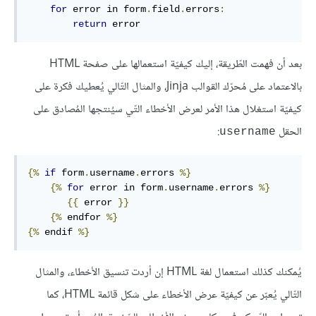
for
 error in form
.
field
.
errors
:
return
 error
بعد أن فهمت الطّريقة، إليك كيفيّة استعمالها على صفحة HTML
بالاعتماد على مُحرّك القوالب Jinja، والمثال التّالي يُعطيك فكرة على
كيفيّة استغلال هذا الأمر لعرض الأخطاء التّي سيُنتجها المُصادق على
الحقل
:
username
{%
if
 form
.
username
.
errors 
%}
{%
for
 error in form
.
username
.
errors 
%}
{{
 error 
}}
{%
 endfor 
%}
{%
 endif 
%}
يُمكنك كذلك استعمال لغة HTML إن أردت تنسيق الأخطاء، والمثال
التّالي يُعبّر عن كيفيّة عرض الأخطاء على شكل قائمة HTML، كما