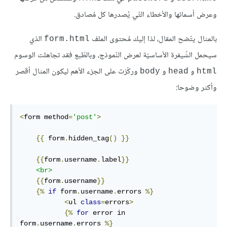
وعرض أسمائها والأخطاء التّي يُصدرها كل مُصادق.
بالمثال يتّضح المقال، لذا إليك مُحتوى الملف
الذي
form.html
سيحمل الشّيفرة الأساسيّة لعرض النّموذج، وبالطّبع فقد تجاهلت الوسوم
و
و
وركّزت على الجزء الأهم ليكون المثال أقصر
body
head
html
وأكثر وضوحا:
<
form method
=
'post'
>
{{
 form
.
hidden_tag
()
}}
{{
form
.
username
.
label
}}
<br>
{{
form
.
username
}}
{%
if
 form
.
username
.
errors 
%}
<
ul 
class
=
errors
>
{%
for
 error in 
form
.
username
.
errors 
%}