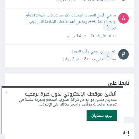
Hiba Abdalrheem · نشر
20 يوليو
ما هي أفضل المصادر المجانية (كورسات، كتب، أدوات) لتعلّم
واحترام لغة C++، وما هي أهم الأخطاء الشائعة التي يجب
4
تجنبها؟
Tech_Aspire · نشر
14 يوليو
كم علي ان اعطي وقت للدورة
4
محمد سداتي صامد2 · نشر
7 يوليو
تابعنا على
إعلانات