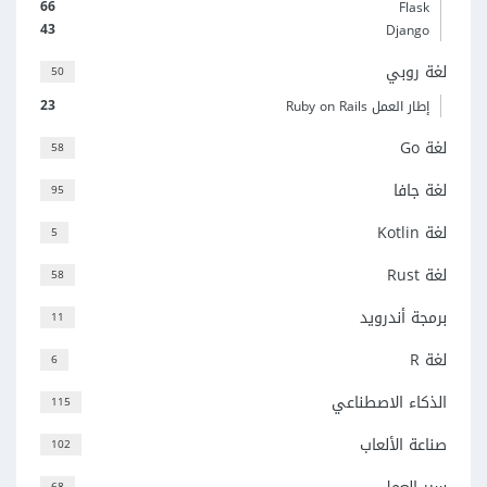
66
Flask
43
Django
لغة روبي
50
23
إطار العمل Ruby on Rails
لغة Go
58
لغة جافا
95
لغة Kotlin
5
لغة Rust
58
برمجة أندرويد
11
لغة R
6
الذكاء الاصطناعي
115
صناعة الألعاب
102
68