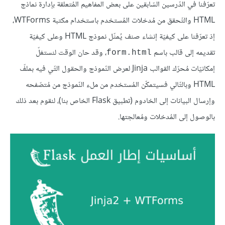
تعرّفنا في الدّرسين السّابقين على بعض المفاهيم المُتعلّقة بإدارة نماذج
HTML والتّحقق من مُدخلات المُستخدم باستخدام مكتبة WTForms،
إذ تعرّفنا على كيفيّة إنشاء صنف يُمثّل نموذج HTML وعلى كيفيّة
تقديمه إلى قالب باسم
، وقد حان الوقت لنستغلّ
form.html
إمكانيّات مُحرّك القوالب Jinja لعرض النّموذج والحقول التّي فيه بملفّ
HTML وبالتّالي فسيتمكّن المُستخدم من ملء النّموذج من مُتصّفحه
وإرسال البيانات إلى الخادوم (تطبيق Flask الخاص بنا)، لنقوم بعد ذلك
بالوصول إلى المُدخلات ومُعالجتها.