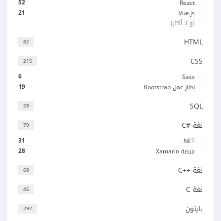
52
React
21
Vue.js
(و 3 أكثر)
HTML
82
CSS
215
6
Sass
19
إطار عمل Bootstrap
SQL
59
لغة C#‎
79
31
‎.NET
28
منصة Xamarin
لغة C++‎
68
لغة C
45
بايثون
297