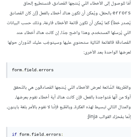
أمّا للوصول إلى الأخطاء التّي يُنتجها المُصادق، فتستطيع إلحاق
بالحقل، ويُمكن أن تكون هناك أخطاء بالفعل (إن كان المُصادق
errors
يُصدر خطأ) كما يُمكن أن تكون قائمة الأخطاء فارغة، وذلك حسب البيانات
التّي يُرسلها المستخدم، وهذا واضح جدّا، إن كانت هناك أخطاء عند
المُصادقة فالقائمة التّاليّة ستحتوي عليها وسيتوجّب عليك الدّوران حولها
لعرضها الواحدة بعد الأخرى:
form
.
field
.
errors
والطّريقة الشّائعة لعرض الأخطاء التّي يُنتجها المُصادقون هي بالتّحقق
أولا من أنّها مُتواجدة بالفعل، فإن كانت هناك أية أخطاء نقوم بعرضها،
والمثال التّالي تبسيط لهذه الفكرة، وبالطّبع فإنّنا لا نقوم بالأمر بلغة بايثون،
إنّما بمُحرّك القوالب Jinja:
if
 form
.
field
.
errors
: