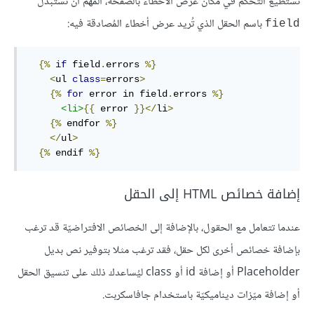
تستطيع التّحكم في مكان عرض الأخطاء بالصّفحة، المُهم أن تستبدل
باسم الحقل الذي تُريد عرض أخطاء المُصادقة فيه:
field
{%
if
 field
.
errors 
%}
<
ul 
class
=
errors
>
{%
for
 error in field
.
errors 
%}
<li>
{{
 error 
}}</
li
>
{%
 endfor 
%}
</
ul
>
{%
 endif 
%}
إضافة خصائص HTML إلى الحقل
عندما تتعامل مع الحقول، بالإضافة إلى الخصائص الافتراضيّة قد ترغب
بإضافة خصائص أخرى لكل حقل، فقد ترغب مثلا بتوفير نص بديل
Placeholder أو إضافة id أو class ليُساعدك ذلك على تنسيق الحقل
أو إضافة ميّزات ديناميكيّة باستخدام جافاسكربت.