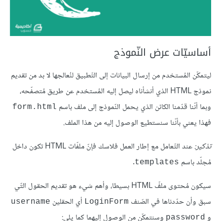
أساسيّات عرض النّموذج
ليتمكّن المُستخدم من إرسال البيانات إلى التّطبيق لنُعالجها لا بد من تقديم
نموذج HTML الذي أنشأناه ليصل إليه المُستخدم عن طريق مُتصفّحه،
وبما أنّنا قدّمنا الكائن الذي يحمل النّموذج إلى ملف باسم
form.html
فهذا يعني بأنّنا سنستطيع الوصول إليه من هذا الملف.
تذكير:
عند التّعامل مع إطار العمل فلاسك فإنّ ملفّات HTML تكون داخل
مُجلّد باسم
.
templates
سيكون مُحتوى ملفّ HTML بسيطا، وأهم شيء هو تقديم الحقول التّي
سبق وأن حدّدناها في الصّنف
أي الحقلين
username
LoginForm
و
وسنتمكّن من الوصول إليهما كما يلي:
password