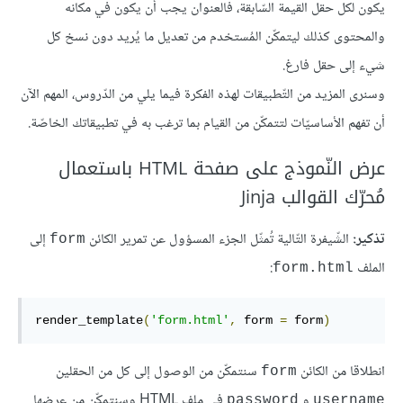
يكون لكل حقل القيمة السّابقة، فالعنوان يجب أن يكون في مكانه
والمحتوى كذلك ليتمكّن المُستخدم من تعديل ما يُريد دون نسخ كل
شيء إلى حقل فارغ.
وسنرى المزيد من التّطبيقات لهذه الفكرة فيما يلي من الدّروس، المهم الآن
أن تفهم الأساسيّات لتتمكّن من القيام بما ترغب به في تطبيقاتك الخاصّة.
عرض النّموذج على صفحة HTML باستعمال
مُحرّك القوالب Jinja
تذكير:
الشّيفرة التّالية تُمثّل الجزء المسؤول عن تمرير الكائن
إلى
form
الملف
:
form.html
render_template
(
'form.html'
,
 form 
=
 form
)
انطلاقا من الكائن
سنتمكّن من الوصول إلى كل من الحقلين
form
و
في ملف HTML وسنتمكّن من عرضها
password
username