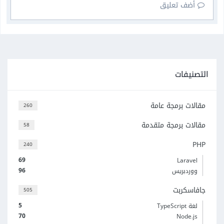
أضف تعليق
التصنيفات
مقالات برمجة عامة
260
مقالات برمجة متقدمة
58
PHP
240
69
Laravel
96
ووردبريس
جافاسكربت
505
5
لغة TypeScript
70
Node.js