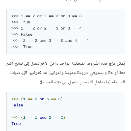
>>> 1 == 2 or 2 == 3 or 3 == 3  

>>> True  

>>> 1 == 2 or 2 == 3 or 3 == 4  

>>> False  

>>>  2 == 2 and 3 == 3 and 4 == 4  

يُمكن مزج هذه الشّروط المنطقيّة الواحد داخل الآخر لتصل إلى نتائج أكثر
دقّة أو نتائج تستوفي شروطا عديدة والقوانين هنا كقوانين الرّياضيّات
البسيطة (ما بداخل القوسين منعزل عن بقيّة الجملة):
>>>
(
1
==
2
or
6
==
3
)
False
>>>
(
1
==
1
and
2
==
2
)
True