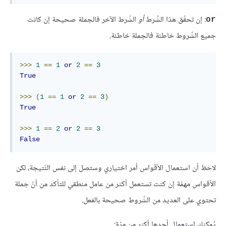
: إن تحقّق هذا الشّرط
أو
الشّرط الآخر فالجملة صحيحة إن كانت
or
جميع الشّروط خاطئة فالجملة خاطئة.
>>>
1
==
1
or
2
==
3
True
>>>
(
1
==
1
or
2
==
3
)
True
>>>
1
==
2
or
2
==
3
False
لاحظ أن استعمال الأقواس أمر اختياري وستصل إلى نفس النّتيجة، لكن
الأقواس مهمّة إن كنت تستعمل أكثر من عامل منطقي للتأكد من أنّ جملة
تحتوي على العديد من الشّروط صحيحة بالفعل.
يُمكنك استعمال أحدها أكثر من مرّة: