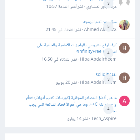
3
عرفه جابر المنشاوي · نشر
أمس الساعة 10:57
سؤال عن تعلم البرمجه
5
Ahmed Alhafiz2 · نشر
الثلاثاء في 21:45
كيف ارفع مشروعي بالواجهات الأمامية والخلفية على
استضافة InfinityFree؟
4
Hiba Abdalrheem · نشر
الثلاثاء في 16:50
لغة solidity
3
Hiba Abdalrheem · نشر
20 يوليو
ما هي أفضل المصادر المجانية (كورسات، كتب، أدوات) لتعلّم
واحترام لغة C++، وما هي أهم الأخطاء الشائعة التي يجب
4
تجنبها؟
Tech_Aspire · نشر
14 يوليو