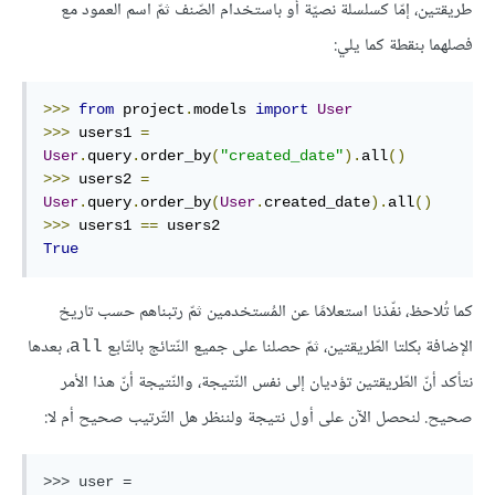
طريقتين، إمّا كسلسلة نصيّة أو باستخدام الصّنف ثمّ اسم العمود مع
فصلهما بنقطة كما يلي:
>>>
from
 project
.
models 
import
User
>>>
 users1 
=
User
.
query
.
order_by
(
"created_date"
).
all
()
>>>
 users2 
=
User
.
query
.
order_by
(
User
.
created_date
).
all
()
>>>
 users1 
==
True
كما تُلاحظ، نفّذنا استعلامًا عن المُستخدمين ثمّ رتبناهم حسب تاريخ
الإضافة بكلتا الطّريقتين، ثمّ حصلنا على جميع النّتائج بالتّابع
، بعدها
all
نتأكد أنّ الطّريقتين تؤديان إلى نفس النّتيجة، والنّتيجة أنّ هذا الأمر
صحيح. لنحصل الآن على أول نتيجة ولننظر هل التّرتيب صحيح أم لا:
>>> user = 