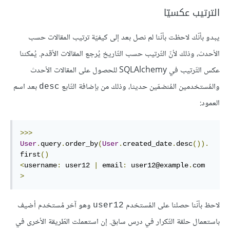
الترتيب عكسيّا
يبدو بأنّك لاحظت بأنّنا لم نصل بعد إلى كيفيّة ترتيب المقالات حسب
الأحدث، وذلك لأنّ التّرتيب حسب التّاريخ يُرجع المقالات الأقدم. يُمكننا
عكس التّرتيب في SQLAlchemy للحصول على المقالات الأحدث
والمُستخدمين المُنضمّين حديثا، وذلك من بإضافة التّابع
بعد اسم
desc
العمود:
>>>
User
.
query
.
order_by
(
User
.
created_date
.
desc
()).
first
()
<
username
:
 user12 
|
 email
:
 user12@example
.
com 
>
لاحظ بأنّنا حصلنا على المُستخدم
وهو آخر مُستخدم أضيف
user12
باستعمال حلقة التّكرار في درس سابق. إن استعملت الطّريقة الأخرى في