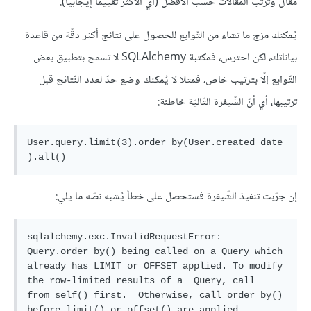
مقال وترتب المقالات حسب الأفضل (أي الأكثر تقييما إيجابيا).
يُمكنك مزج ما تشاء من التّوابع للحصول على نتائج أكثر دقّة من قاعدة
بياناتك، لكن احترس، فمكتبة SQLAlchemy لا تسمح بتطبيق بعض
التّوابع إلّا بترتيب خاص، فمثلا لا يُمكنك وضع حدّ لعدد النّتائج قبل
ترتيبها، أي أنّ الشّيفرة التّاليّة خاطئة:
User.query.limit(3).order_by(User.created_date
إن جرّبت تنفيذ الشّيفرة فستحصل على خطأ يُشبه نصّه ما يلي:
sqlalchemy.exc.InvalidRequestError: 
Query.order_by() being called on a Query which 
already has LIMIT or OFFSET applied. To modify 
the row-limited results of a  Query, call 
from_self() first.  Otherwise, call order_by() 