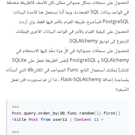
الحصول على سجلّات بشكل عشوائي ممكن، لكن للأسف فالطّريقة مُختلفة
في قواعد بيانات SQL المُتعدّدة، وبما أنّنا نستعمل هنا قاعدة البيانات
PostgreSQL فسأشرح طريقة القيام بالأمر فيها فقط، وإن أردت
الحصول على كيفيّة القيام بالأمر في قواعد البيانات الأخرى فيُمكنك
الرّجوع إلى توثيق SQLAlchemy.
للحصول على سجلّات عشوائيّة في كلّ مرّة ننفّذ فيها الاستعلام في
SQLAlchemy و PostgreSQL (نفس الطّريقة تعمل على SQLite
كذلك) يُمكنك استعمال التّابع
المتواجد في الكائن
الذي أنشأناه
db
func
بمُساعدة إضافة Flask-SQLAlchemy ، لذا إن لم تستورده فلن تعمل
الشّيفرة:
>>>
Post
.
query
.
order_by
(
db
.
func
.
random
()).
first
()
<
title 
Post
from
 user11 
|
Content
11
>
>>>