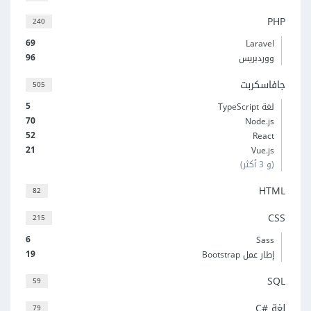
PHP
240
69
Laravel
96
ووردبريس
جافاسكربت
505
5
لغة TypeScript
70
Node.js
52
React
21
Vue.js
(و 3 أكثر)
HTML
82
CSS
215
6
Sass
19
إطار عمل Bootstrap
SQL
59
لغة C#‎
79