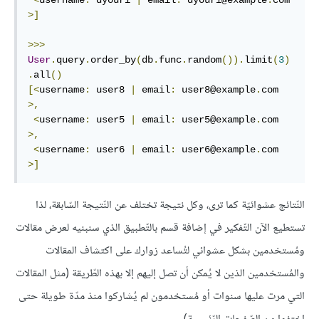
>]
>>>
User
.
query
.
order_by
(
db
.
func
.
random
()).
limit
(
3
)
.
all
()
[<
username
:
 user8 
|
 email
:
 user8@example
.
com 
>,
<
username
:
 user5 
|
 email
:
 user5@example
.
com 
>,
<
username
:
 user6 
|
 email
:
 user6@example
.
com 
>]
النّتائج عشوائيّة كما ترى، وكل نتيجة تختلف عن النّتيجة السّابقة، لذا
تستطيع الآن التّفكير في إضافة قسم بالتّطبيق الذي سنبنيه لعرض مقالات
ومُستخدمين بشكل عشوائي لتُساعد زوارك على اكتشاف المقالات
والمُستخدمين الذين لا يُمكن أن تصل إليهم إلا بهذه الطّريقة (مثل المقالات
التي مرت عليها سنوات أو مُستخدمون لم يُشاركوا منذ مدّة طويلة حتى