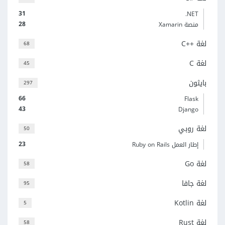
31
‎.NET
28
منصة Xamarin
لغة C++‎
68
لغة C
45
بايثون
297
66
Flask
43
Django
لغة روبي
50
23
إطار العمل Ruby on Rails
لغة Go
58
لغة جافا
95
لغة Kotlin
5
لغة Rust
58