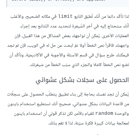
لذا تأكّد دائما من أنّك تُطبّق التّابع
في مكانه الصّحيح، والأغلب
limit
أنّك ستحتاج إليه في آخر الشّيفرة لتحديد عدد النّتائج بعد إجراء
العمليّات الأخرى. يُمكن أن تواجهك بعض المشاكل من هذا القبيل، فإن
واجهتك فاقرأ نص الخطأ أولا ثمّ ابحث عن حل له في الويب، فإن لم تجد
فيمكنك طرح سؤال في قسم الأسئلة والأجوبة في الأكاديميّة، وتأكّد أن
تضع نص الخطأ كاملا والجزء الذي سبّب الخطأ من شيفرتك.
الحصول على سجلات بشكل عشوائي
يُمكن أن تجد نفسك بحاجة إلى بناء تطبيق يتطلّب الحصول على سجلّات
من قاعدة البيانات بشكل عشوائي، صحيح أنك تستطيع استخدام بايثون
والوحدة
للقيام بالأمر، لكن تذكر قولي أن استخدام بايثون
random
لمعالجة بيانات كبيرة فكرة سيّئة، لذا لا تقم بذلك.