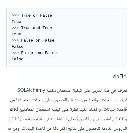
>>>
True
or
False
True
>>>
True
and
True
True
>>>
False
or
False
False
>>>
False
and
False
False
خاتمة
تعرّفنا في هذا الدّرس على كيفيّة استعمال مكتبة SQLAlchemy
لترتيب السّجلات والحدّ من عددها والحصول على سجلات عشوائيّا من
قاعدة البيانات، و كذلك ألقينا نظرة على كيفيّة استعمال المعامليْن
and
و
في لغة بايثون، واللذيْن يُعدان أساسًا سنبني عليه بقية معارفنا في
or
الدّروس القادمة للحصول على نتائج أكثر دقّة من قاعدة البيانات، ومن ثم