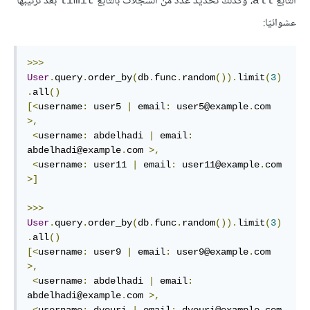
التّابع
، وكذلك تحديد عدد من السّجلات بالتّابع
بعد ترتيبها
limit
all
عشوائيّا:
>>>
User
.
query
.
order_by
(
db
.
func
.
random
()).
limit
(
3
)
.
all
()
[<
username
:
 user5 
|
 email
:
 user5@example
.
com 
>,
<
username
:
 abdelhadi 
|
 email
:
abdelhadi@example
.
com 
>,
<
username
:
 user11 
|
 email
:
 user11@example
.
com 
>]
>>>
User
.
query
.
order_by
(
db
.
func
.
random
()).
limit
(
3
)
.
all
()
[<
username
:
 user9 
|
 email
:
 user9@example
.
com 
>,
<
username
:
 abdelhadi 
|
 email
:
abdelhadi@example
.
com 
>,
<
username
:
 dyouri 
|
 email
:
 dyouri@example
.
com 