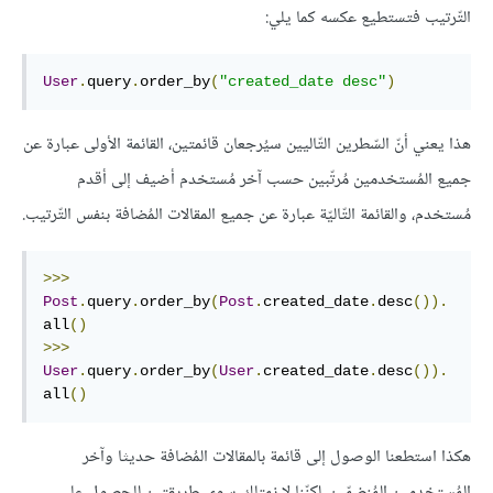
التّرتيب فتستطيع عكسه كما يلي:
User
.
query
.
order_by
(
"created_date desc"
)
هذا يعني أنّ السّطرين التّاليين سيُرجعان قائمتين، القائمة الأولى عبارة عن
جميع المُستخدمين مُرتّبين حسب آخر مُستخدم أضيف إلى أقدم
مُستخدم، والقائمة التّاليّة عبارة عن جميع المقالات المُضافة بنفس التّرتيب.
>>>
Post
.
query
.
order_by
(
Post
.
created_date
.
desc
()).
all
()
>>>
User
.
query
.
order_by
(
User
.
created_date
.
desc
()).
all
()
هكذا استطعنا الوصول إلى قائمة بالمقالات المُضافة حديثا وآخر
المُستخدمين المُنضمّين، لكنّنا لا نمتلك سوى طريقتين للحصول على