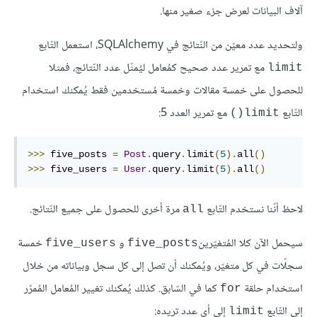
آلاف البيانات لعرض جزء صغير منها.
ولتحديد عدد معيّن من النّتائج في SQLAlchemy، استعمل التّابع
مع تمرير عدد صحيح كمُعامل ليُمثّل عدد النّتائج، فمثلا
limit
للحصول على خمسة مقالات وخمسة مُستخدمين فقط يُمكنك استخدام
التّابع
مع تمرير العدد 5:
limit()
>>>
 five_posts 
=
Post
.
query
.
limit
(
5
).
all
()
>>>
 five_users 
=
User
.
query
.
limit
(
5
).
all
()
لاحظ أنّنا نستخدم التّابع
مرة أخرى للحصول على جميع النّتائج.
all
سيحمل الآن كلا المُتغيّرين
و
خمسة
five_users
five_posts
سجلّات في كل متغيّر، ويُمكنك أن تصل إلى كل سجل وبياناته من خلال
استخدام حلقة
كما في السّابق. كذلك يُمكنك تغيير المُعامل المُمرّر
for
إلى التّابع
إلى أي عدد تريده:
limit