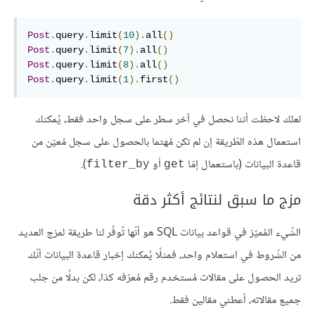
Post
.
query
.
limit
(
10
).
all
()
Post
.
query
.
limit
(
7
).
all
()
Post
.
query
.
limit
(
8
).
all
()
Post
.
query
.
limit
(
1
).
first
()
لعلك لاحظت أننا نحصل في آخر سطر على سجل واحد فقط، يُمكنك
استعمال هذه الطّريقة إن لم تكن مُهتما بالحصول على سجل مُعيّن من
قاعدة البيانات (باستعمال إمّا
أو
).
filter_by
get
مزج ما سبق لنتائج أكثر دقة
الشّيء المُميّز في قواعد بيانات SQL هو أنّها تُوفّر لنا طريقة لمزج العديد
من الشّروط في استعلام واحد، فمثلًا يُمكنك إخبار قاعدة البيانات أنّك
تريد الحصول على مقالات مُستخدم رقم مُعرّفه كذا، لكن بدلًا من جلب
جميع مقالاته، أعطني مقالين فقط.