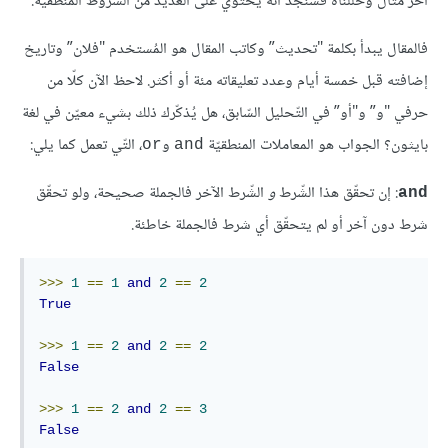
آخر مثال وحلّلناه فسنجد أنّه يحتوي على العديد من الشّروط المنطقيّة:
فالمقال يبدأ بكلمة "تحديث” وكاتب المقال هو المُستخدم "فلان” وتاريخ
إضافته قبل خمسة أيام وعدد تعليقاته مئة أو أكثر. لاحظ الآن كلّا من
حرفي "و” و"أو” في التّحليل السّابق، هل يُذكّرك ذلك بشيء معيّن في لغة
بايثون؟ الجواب هو المعاملات المنطقيّة
و
، التّي تعمل كما يلي:
or
and
: إن تحقّق هذا الشّرط
و
الشّرط الآخر فالجملة صحيحة، ولو تحقّق
and
شرط دون آخر أو لم يتحقّق أي شرط فالجملة خاطئة.
>>>
1
==
1
and
2
==
2
True
>>>
1
==
2
and
2
==
2
False
>>>
1
==
2
and
2
==
3
False