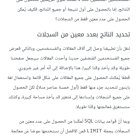
النّتائج، إمّا بالحصول على أول نتيجة أو جميع النّتائج، فكيف يُمكن
الحصول على عدد معيّن فقط من السّجلات؟
تحديد الناتج بعدد معين من السجلات
لنقل بأنّ تطبيقنا وصل إلى آلاف المقالات والمُستخدمين، وبالتّالي فعرض
جميع المُستخدمين المُنضمّين حديثا وأحدث المقالات سيجعل صفحتنا
طويلة وقد يأخذ وقتا كبيرا، هذا بالإضافة إلى أنّه أمر غير ضروري.
قطعًا يُمكنك الحصول على جميع المقالات على شكل قائمة واستعمال لغة
بايثون لتحديد جزء منها فقط (أول خمسة عناصر مثلا)، لكنّ الحصول
على جميع السّجلات وإسنادها إلى مُتغيّر قد يأخذ مساحة كبيرة، وكذلك
ستستغرق مُعالجتها وقتًا طويلا.
وبما أنّ قواعد بيانات SQL تُمكّننا من الحصول على عدد معيّن من
السجلّات بجملة
فمن الأفضل أن نستخدمها عوضا عن معالجة
LIMIT