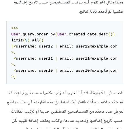
وهذا مثال آخر نقوم فيه بترتيب المُستخدمين حسب تاريخ إضافتهم
عكسيا ثمّ نُحدّد ثلاثة نتائج.
>>>
User
.
query
.
order_by
(
User
.
created_date
.
desc
()).
limit
(
3
).
all
()
[<
username
:
 user12 
|
 email
:
 user12@example
.
com 
>,
<
username
:
 user11 
|
 email
:
 user11@example
.
com 
>,
<
username
:
 user10 
|
 email
:
 user10@example
.
com 
>]
تلاحظ في الشّيفرة أعلاه أنّ الخرج قد رُتّب عكسيا حسب تاريخ الإضافة
ثمّ حُدّد بثلاثة سجلّات فقط، يُمكنك تطبيق هذه الطّريقة في عدّة مواضع
لعرض عدد محدّد من المُستخدمين المُنضمّين حديثا أو ترتيب المقالات
حسب تاريخ إضافتها وتحديد عددها، وكذلك يمكنك إضافة تقييم لكل