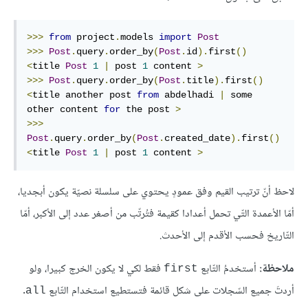
>>>
from
 project
.
models 
import
Post
>>>
Post
.
query
.
order_by
(
Post
.
id
).
first
()
<
title 
Post
1
|
 post 
1
 content 
>
>>>
Post
.
query
.
order_by
(
Post
.
title
).
first
()
<
title another post 
from
 abdelhadi 
|
 some 
other content 
for
 the post 
>
>>>
Post
.
query
.
order_by
(
Post
.
created_date
).
first
()
<
title 
Post
1
|
 post 
1
 content 
>
لاحظ أنّ ترتيب القيم وفق عمودٍ يحتوي على سلسلة نصيّة يكون أبجديا،
أمّا الأعمدة التّي تحمل أعدادا كقيمة فتُرتّب من أصغر عدد إلى الأكبر، أمّا
التّاريخ فحسب الأقدم إلى الأحدث.
ملاحظة:
أستخدمُ التّابع
فقط لكي لا يكون الخرج كبيرا، ولو
first
أردتَ جميع السّجلات على شكل قائمة فتستطيع استخدام التّابع
.
all