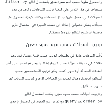
والحصول عليها حسب اسم عمود مُعيّن باستعمال التّابع
،
filter_by
سنتعرّف في هذا الدّرس على كيفيّة ترتيب السّجلات، والحد من عدد
السجلّات التي نحصل عليها من كل استعلام، وكذلك كيفيّة الحصول على
سجلّات بشكل عشوائيّ، إضافة إلى مقدمة قصيرة في استعمال طرق
مختلفة لترشيح النّتائج بشروط منطقيّة.
ترتيب السجلات حسب قيم عمود معين
تُرتَّب السجلات عادة في تطبيقات الويب حسب قيمة معيّنة، فقد تجد
مقالات في مدونة ما مرتّبة حسب تاريخ إضافتها ومن ثم تحصل على آخر
المقالات المُضافة أولا بأول، كذلك يمكن ترتيب المُستخدمين حسب
أسمائهم أبجديا، وهناك العديد من الخيارات الأخرى لترتيب البيانات كما
سترى بعد قليل.
ولترتيب البيانات حسب عمود معيّن، يمكنك استعمال التّابع
بعد
مع تمرير اسم العمود في الجدول بإحدى
query
order_by