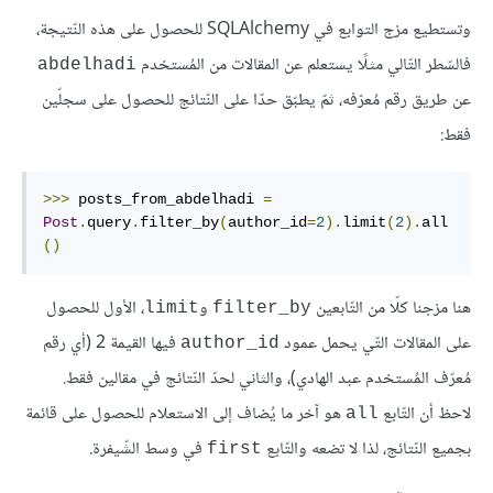
وتستطيع مزج التوابع في SQLAlchemy للحصول على هذه النّتيجة،
فالسّطر التّالي مثلًا يستعلم عن المقالات من المُستخدم
abdelhadi
عن طريق رقم مُعرّفه، ثمّ يطبّق حدّا على النّتائج للحصول على سجلّين
فقط:
>>>
 posts_from_abdelhadi 
=
Post
.
query
.
filter_by
(
author_id
=
2
).
limit
(
2
).
all
()
هنا مزجنا كلّا من التّابعين
و
، الأول للحصول
limit
filter_by
على المقالات التّي يحمل عمود
فيها القيمة 2 (أي رقم
author_id
مُعرّف المُستخدم عبد الهادي)، والثاني لحدّ النّتائج في مقالين فقط.
لاحظ أن التّابع
هو آخر ما يُضاف إلى الاستعلام للحصول على قائمة
all
بجميع النّتائج، لذا لا تضعه والتّابع
في وسط الشّيفرة.
first