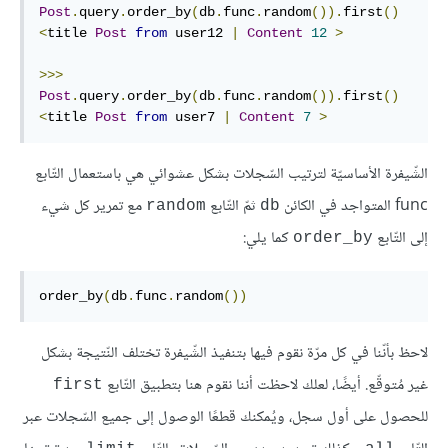
Post
.
query
.
order_by
(
db
.
func
.
random
()).
first
()
<
title 
Post
from
 user12 
|
Content
12
>
>>>
Post
.
query
.
order_by
(
db
.
func
.
random
()).
first
()
<
title 
Post
from
 user7 
|
Content
7
>
الشّيفرة الأساسيّة لترتيب السّجلات بشكل عشوائي هي باستعمال التّابع
func المتواجد في الكائن
ثمّ التّابع
مع تمرير كل شيء
random
db
إلى التّابع
كما يلي:
order_by
order_by
(
db
.
func
.
random
())
لاحظ بأنّنا في كل مرّة نقوم فيها بتنفيذ الشّيفرة تختلف النّتيجة بشكل
غير مُتوقّع. أيضًا، لعلك لاحظت أننا نقوم هنا بتطبيق التّابع
first
للحصول على أول سجل، ويُمكنك قطعًا الوصول إلى جميع السّجلات عبر