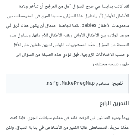
لقد كانت بدايتنا هي طرح السؤال "هل من المرجَّح أن تتأخر ولادة
الأطفال الأوائل؟"، ولتناول هذا السؤال، حسبنا الفرق في المتوسطات بين
مجموعات الأطفال babies، لكننا تجاهلنا احتمال أن يكون هناك فرق في
موعد الولادة بين الأطفال الأوائل وبقية الأطفال للأم ذاتها. ولتناول هذه
النسخة من السؤال، حدِّد المستجيبات اللواتي لديهن طفلين على الأقل
واحسب الاختلافات الزوجية. فهل تؤدي هذه الصيغة من السؤال إلى
ظهور نتيجة مختلفة؟
تلميح
: استخدِم
.
nsfg.MakePregMap
التمرين الرابع
يبدأ جميع العدائين في الوقت ذاته في معظم سباقات الجري، فإذا كنت
عدّاءً سريعًا، فستتخطى غالبًا الكثير من الأشخاص في بداية السباق، ولكن