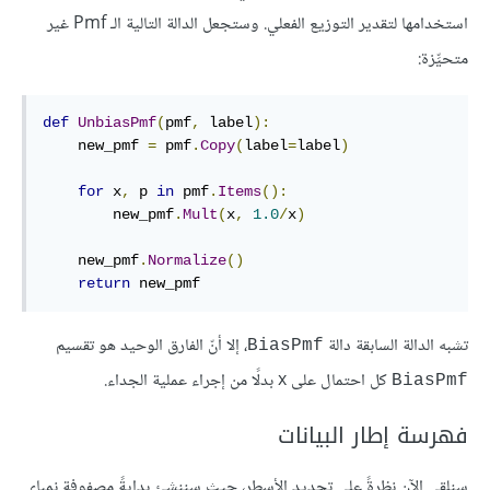
استخدامها لتقدير التوزيع الفعلي. وستجعل الدالة التالية الـ Pmf غير
متحيِّزة:
def
UnbiasPmf
(
pmf
,
 label
):
    new_pmf 
=
 pmf
.
Copy
(
label
=
label
)
for
 x
,
 p 
in
 pmf
.
Items
():
        new_pmf
.
Mult
(
x
,
1.0
/
x
)
    new_pmf
.
Normalize
()
return
 new_pmf
تشبه الدالة السابقة دالة
، إلا أنّ الفارق الوحيد هو تقسيم
BiasPmf
كل احتمال على x بدلًا من إجراء عملية الجداء.
BiasPmf
فهرسة إطار البيانات
سنلقي الآن نظرةً على تحديد الأسطر، حيث سننشئ بدايةً مصفوفة نمباي