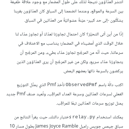
انتشر العدّاؤون نتيجةً لذلك على طول المضمار مع وجود علاقة طفيفة
بين السرعة والموقع، وعندما انضممنا إلى السباق كان العدّاؤون بقربنا
يشكِّلون -إلى حد كبير- عيّنةً عشوائيّةً من العدّائين في السباق.
إذًا من أين أتى التحيُّز؟ كان احتمال تجاوزنا لعدّاءً أو تجاوز عدّاء لنا
خلال الوقت الذي أمضيناه في المضمار؛ يتناسب مع الاختلاف في
سرعاتنا، حيث أنّه من المرجَّح تجاوز عدّاء بطيء، ومن المرجَّح أن
يتجاوزنا عدّاء سريع، ولكن من غير المرجَّح أن يرى العدّاؤون الذين
يركضون بالسرعة ذاتها بعضهم البعض.
اكتب دالّة باسم
تأخذ Pmf الذي يمثِّل التوزيع
ObservedPmf
الفعلي لسرعات العدّائِين وسرعة العداء المراقِب، وتُعيد صنف Pmf جديد
يمثل توزيع سرعات العدّائين تبعًا للمراقِب.
يمكنك استخدام
لاختبار دالتك، حيث يقرأ النتائج من
relay.py
سباق جيمس جويس رامبل James Joyce Ramble بطول مسار 10