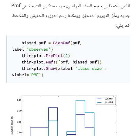
الذين يلاحظون حجم الصف الدراسي، حيث ستكون النتيجة هي Pmf
جديد يمثِّل التوزيع المتحيِّز، ويمكننا رسم التوزيع الحقيقي والمُلاحظ
كما يلي:
    biased_pmf 
=
BiasPmf
(
pmf
,
label
=
'observed'
)
    thinkplot
.
PrePlot
(
2
)
    thinkplot
.
Pmfs
([
pmf
,
 biased_pmf
])
    thinkplot
.
Show
(
xlabel
=
'class size'
,
ylabel
=
'PMF'
)