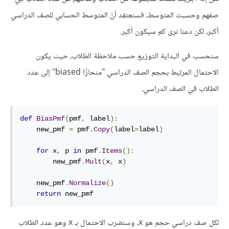
صفهم وحسبت المتوسط، فسنعتقِد أنّ المتوسط الحسابي للصف الدراسي
أكبر، لكن دعنا نرى كم سيكون أكبر.
سنحسب في البداية التوزيع حسب ملاحظة الطلاب، حيث يكون
الاحتمال المرتبط بحجم الصف الدراسي "منحازًا biased" إلى عدد
الطلاب في الصف الدراسي.
def
BiasPmf
(
pmf
,
 label
):
    new_pmf 
=
 pmf
.
Copy
(
label
=
label
)
for
 x
,
 p 
in
 pmf
.
Items
():
        new_pmf
.
Mult
(
x
,
 x
)
    new_pmf
.
Normalize
()
return
 new_pmf
لكل صف دراسي حجم هو x، وسنضرب الاحتمال بـ x وهو عدد الطلاب