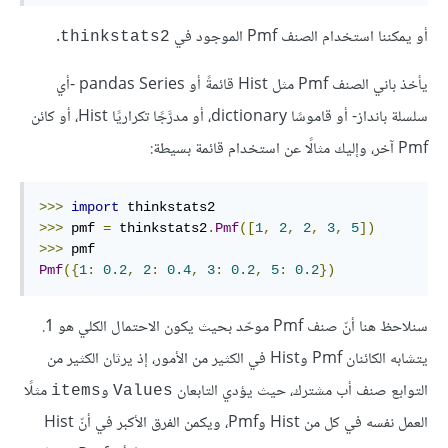
أو يمكننا استخدام الصنف Pmf الموجود في
.
thinkstats2
يأخذ باني الصنف Pmf مثل Hist قائمةً أو pandas Series -أي
سلسلة بانداز- أو قاموسًا dictionary، أو مدرَّجًا تكراريًا Hist، أو كائن
Pmf آخر، وإليك مثالًا عن استخدام قائمة بسيطة:
>>>
import
>>>
 pmf 
=
 thinkstats2
.
Pmf
([
1
,
2
,
2
,
3
,
5
])
>>>
Pmf
({
1
:
0.2
,
2
:
0.4
,
3
:
0.2
,
5
:
0.2
})
سنلاحظ هنا أنّ صنف Pmf موحّد بحيث يكون الاحتمال الكلي هو 1.
يتشابه الكائنان Pmf وHist في الكثير من الأمور، إذ يرثان الكثير من
التوابع صنف أب مشترك، حيث يؤدي التابعان
و
مثلًا
items
Values
العمل نفسه في كل من Hist وPmf، ويكمن الفرق الأكبر في أنّ Hist