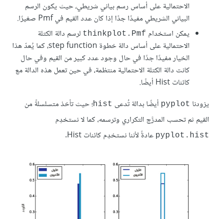
الاحتمالية على أساس رسم بياني شريطي، حيث يكون الرسم
البياني الشريطي مفيدًا جدًا إذا كان عدد القيم في Pmf صغيرًا.
يمكن استخدام
لرسم دالة الكتلة
thinkplot.Pmf
الاحتمالية على أساس دالة خطوة step function، كما يُعدّ هذا
الخيار مفيدًا جدًا في حال وجود عدد كبير من القيم وفي حال
كانت دالة الكتلة الاحتمالية منتظمة، في حين تعمل هذه الدالة مع
كائنات Hist أيضًا.
يزودنا
أيضًا بدالة تُدعى
؛ حيث تأخذ متسلسلةً من
hist
pyplot
القيم ثم تحسب المدرَّج التكراري وترسمه، كما لا نستخدِم
عادةً لأننا نستخدِم كائنات Hist.
pyplot.hist