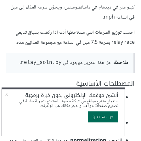
كيلو متر في ديدهام في ماساتشوستس، ويحوِّل سرعة العدّاء إلى ميل
في الساعة mph.
احسب توزيع السرعات التي ستلاحظها أنت إذا ركضت بسباق تتابعي
relay race بسرعة 7.5 ميل في الساعة مع مجموعة العدّائِين هذه.
ملاحظة
: حل هذا التمرين موجود في
.
relay_soln.py
المصطلحات الأساسية
دالة الكتلة الاحتمالية Probability mass function- أو
PMF اختصارًا-
: تمثِّل التوزيع على أساس دالة تحوِّل القيم إلى
احتمالاتها.
الاحتمال probability
: هو تردد يُعبَّر عنه على أساس كسر
fraction من حجم العيّنة.
التوحيد normalization
: هو عملية تقسيم التردد على حجم