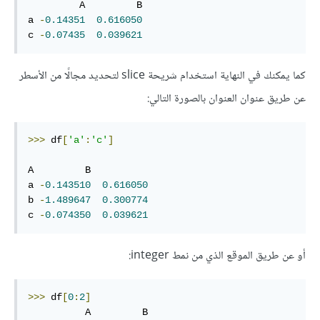
         A         B    

a 
-
0.14351
0.616050
c 
-
0.07435
0.039621
كما يمكنك في النهاية استخدام شريحة slice لتحديد مجالًا من الأسطر
عن طريق عنوان العنوان بالصورة التالي:
>>>
 df
[
'a'
:
'c'
]
A         B      

a 
-
0.143510
0.616050
b 
-
1.489647
0.300774
c 
-
0.074350
0.039621
أو عن طريق الموقع الذي من نمط integer:
>>>
 df
[
0
:
2
]
          A         B         
