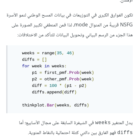
الإمكان.
تكون الفوارق الكبرى في التوزيعات في بيانات المسح الوطني لنمو الأسرة
NSFG قريبةً من المنوال mode، لذا فمن المنطقي تكبير الصورة على
هذا الجزء من الرسم البياني وتحويل البيانات للتأكد من الاختلافات:
    weeks 
=
 range
(
35
,
46
)
    diffs 
=
[]
for
 week 
in
 weeks
:
        p1 
=
 first_pmf
.
Prob
(
week
)
        p2 
=
 other_pmf
.
Prob
(
week
)
        diff 
=
100
*
(
p1 
-
 p2
)
        diffs
.
append
(
diff
)
    thinkplot
.
Bar
(
weeks
,
 diffs
)
يدل المتغير
في الشيفرة السابقة على مجال الأسابيع؛ أما
weeks
فهو الفارق بين دالتي كتلة احتمالية بالنقاط المئوية.
diffs