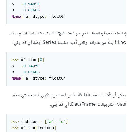
A   
-
0.14351
B    
0.61605
Name
:
 a
,
 dtype
:
 float64
إذا علِمت موقع السطر الذي من نمط integer، فيمكنك استخدام سمة
بدلًا من عنوانه، والتي تُعيد سلسلةً Series أيضًا، أي كما يلي:
iloc
>>>
 df
.
iloc
[
0
]
A   
-
0.14351
B    
0.61605
Name
:
 a
,
 dtype
:
 float64
يمكن أن تأخذ السمة
قائمةً من العناوين وتكون النتيجة في هذه
loc
الحالة إطار بيانات DataFrame، أي كما يلي:
>>>
 indices 
=
[
'a'
,
'c'
]
>>>
 df
.
loc
[
indices
]