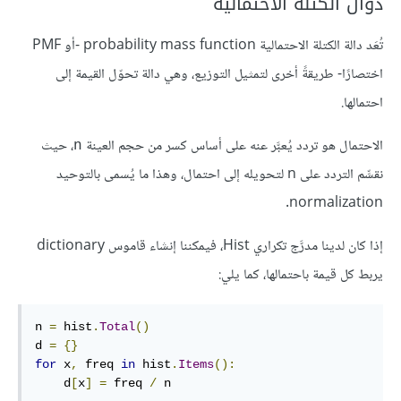
دوال الكتلة الاحتمالية
تُعَد دالة الكتلة الاحتمالية probability mass function -أو PMF
اختصارًا- طريقةً أخرى لتمثيل التوزيع، وهي دالة تحوّل القيمة إلى
احتمالها.
الاحتمال هو تردد يُعبَّر عنه على أساس كسر من حجم العينة
، حيث
n
نقسِّم التردد على n لتحويله إلى احتمال، وهذا ما يُسمى بالتوحيد
normalization.
إذا كان لدينا مدرَّج تكراري Hist، فيمكننا إنشاء قاموس dictionary
يربط كل قيمة باحتمالها، كما يلي:
n 
=
 hist
.
Total
()
d 
=
{}
for
 x
,
 freq 
in
 hist
.
Items
():
    d
[
x
]
=
 freq 
/
 n