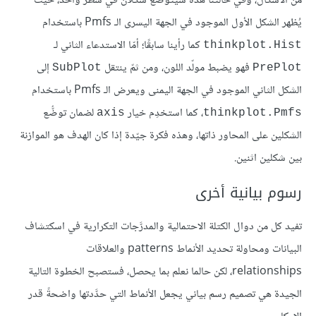
من الأشكال، وفي حالتنا هذه سيتوضَّع شكلان في سطر واحد، حيث
يُظهر الشكل الأول الموجود في الجهة اليسرى الـ Pmfs باستخدام
كما رأينا سابقًا؛ أمّا الاستدعاء الثاني لـ
thinkplot.Hist
فهو يضبط مولّد اللون، ومن ثمّ ينتقل
إلى
SubPlot
PrePlot
الشكل الثاني الموجود في الجهة اليمنى ويعرض الـ Pmfs باستخدام
، كما استخدِم خيار
لضمان توضُّع
axis
thinkplot.Pmfs
الشكلين على المحاور ذاتها، وهذه فكرة جيّدة إذا كان الهدف هو الموازنة
بين شكلين اثنين.
رسوم بيانية أخرى
تفيد كل من دوال الكتلة الاحتمالية والمدرَّجات التكرارية في اسكتشاف
البيانات ومحاولة تحديد الأنماط patterns والعلاقات
relationships، لكن حالما نعلم بما يحصل، فستصبح الخطوة التالية
الجيدة هي تصميم رسم بياني يجعل الأنماط التي حدَّدتها واضحةً قدر