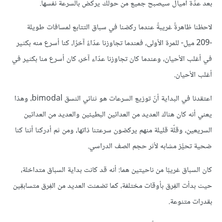
بعد عدّة أميال سيصبح جميع من حولك يركض بالسرعة نفسها.
لاحظنا ظاهرةً غريبةً عندما ركضنا في سباق التتابع لمسافات طويلة
-209 ميل- للمرة الأولى، فعندما تجاوزنا عدّاءً آخرًا، كنا أسرع منه بكثير
في أغلب الأحيان، وعندما كان تجاوزنا عدّاء آخر، كان أسرع منا بكثير في
أغلب الأحيان.
اعتقدنا في البداية أنّ توزيع السرعات هو ثنائي النسق bimodal، وهذا
يعني أنه كان هناك العديد من العدائين البطيئين والعديد من العدائين
السريعين، وقلّة قليلة منهم يركضون سرعتنا ذاتها، ومن ثم أدركنا أننا كنا
ضحية تحيُّز مشابه لأثر حجم الصف الدراسي.
كان السباق غريبًا من ناحيتين هما: أنه قد كانت بداية السباق متداخلة،
حيث بدأت الفِرق بأوقات مختلفة، كما تضمنت العديد من الفِرق متسابقِين
بقدرات متنوعة.