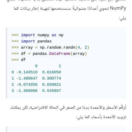
NumPy تحوي أعدادًا عشوائيةً سنستخدمها لتهيئة إطار بيانات كما
يلي:
>>>
import
 numpy 
as
>>>
import
>>>
 array 
=
 np
.
random
.
randn
(
4
,
2
)
>>>
 df 
=
 pandas
.
DataFrame
(
array
)
>>>
 df

0
1
0
-
0.143510
0.616050
1
-
1.489647
0.300774
2
-
0.074350
0.039621
3
-
1.369968
0.545897
تُرَقَّم الأسطر والأعمدة بدءًا من الصفر في الحالة الافتراضية، لكن يمكنك
تزويد الأعمدة بأسماء كما يلي: