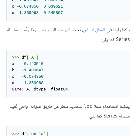
b 
-
1.489647
0.300774
c 
-
0.074350
0.039621
d 
-
1.369968
0.545897
وكما رأينا في
المقال السابق
، تُحدِّد الفهرسة البسيطة عمودًا وتُعيد سلسلةً
Series كما يلي:
>>>
 df
[
'A'
]
a   
-
0.143510
b   
-
1.489647
c   
-
0.074350
d   
-
1.369968
Name
:
 A
,
 dtype
:
 float64
يمكننا استخدام سمة
لتحديد سطر عن طريق عنوانه، والتي تُعيد
loc
سلسلةً Series كما يلي:
>>>
 df
.
loc
[
'a'
]