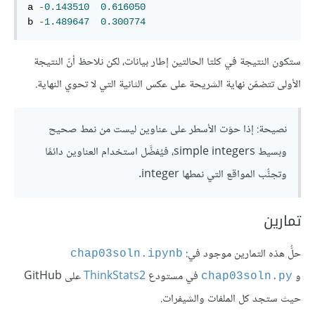
a 
-
0.143510
0.616050
b 
-
1.489647
0.300774
ستكون النتيجة في كلتا الحالتين إطار بيانات، لكن نلاحظ أنّ النتيجة
الأولى تتضمّن نهاية الشريحة على عكس الثانية التي لا تحوي النهاية.
نصيحة: إذا حوَت الأسطر على عناوين ليست من نمط صحيح
وبسيط simple integers، فيُفضَّل استخدام العناوين دائمًا
وتجنُّب المواقع التي نمطها integer.
تمارين
حلُّ هذه التمارين موجود في:
chap03soln.ipynb
و
في مستودع
ThinkStats2
على GitHub
chap03soln.py
حيث ستجد كل الملفات والشيفرات.