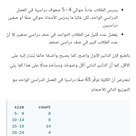
يدرس الطلاب عادةً حوالي 4 - 5 صفوف دراسية في الفصل
الدراسي الواحد، لكن غالبًا ما يدرِّس الأستاذ حوالي صفًا أو صفَين
دراسيَين.
يفضل عدد قليل من الطلاب التواجد في صف دراسي صغير، إلا أنّ
عدد الطلاب كبير في صف دراسي ضخم.
بالطبع فإنّ التاثير الأول واضح، كما يصبح واضحًا حالما يُشار إليه على
الأقل، كما أنّ التأثير الثاني أقل وضوحًا، وسنأخذ مثالًا على هذا كما يلي:
لنفترض أنّ الكليّة توفِّر 65 صفًا دراسيًا في الفصل الدراسيّ الواحد مع
التوزيع التالي للأحجام:
 size      count

5
-
9
8
10
-
14
8
15
-
19
14
20
-
24
4