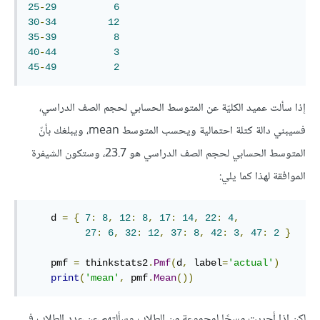
25
-
29
6
30
-
34
12
35
-
39
8
40
-
44
3
45
-
49
2
إذا سألت عميد الكليّة عن المتوسط الحسابي لحجم الصف الدراسي،
فسيبني دالة كتلة احتمالية ويحسب المتوسط mean، ويبلغك بأنّ
المتوسط الحسابي لحجم الصف الدراسي هو 23.7، وستكون الشيفرة
الموافقة لهذا كما يلي:
    d 
=
{
7
:
8
,
12
:
8
,
17
:
14
,
22
:
4
,
27
:
6
,
32
:
12
,
37
:
8
,
42
:
3
,
47
:
2
}
    pmf 
=
 thinkstats2
.
Pmf
(
d
,
 label
=
'actual'
)
print
(
'mean'
,
 pmf
.
Mean
())
لكن إذا أجريت مسحًا لمجموعة من الطلاب وسألتهم عن عدد الطلاب في