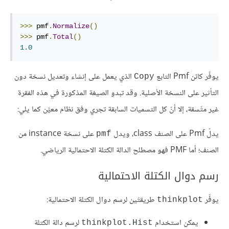
>>>
 pmf
.
Normalize
()
>>>
 pmf
.
Total
()
1.0
يوفّر كائن Pmf التابع
الذي يعمل على إنشاء وتعديل نسخة دون
Copy
التأثير على النسخة الأصلية. وقد تبدو الصيغة المذكورة في هذه الفقرة
غير متّسقة، إلا أنّ كل التسميات السابقة تجري وفق نظام معيَّن كما يلي:
يدلّ Pmf على الصنف class، ويدل
على نسخة instance من
pmf
الصنف؛ أما PMF فهو مصطلح الدالة الكتلة الاحتمالية الرياضي.
رسم دوال الكتلة الاحتمالية
يوفِّر
طريقتَين لرسم دوال الكتلة الاحتمالية:
thinkplot
يمكن استخدام
لرسم دالة الكتلة
thinkplot.Hist