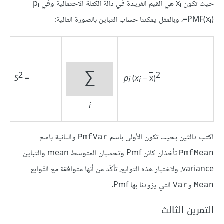
حيث تكون x
هي القيم الفريدة في دالة الكتلة الاحتمالية وفي p
i
i
)، وبالمثل يمكننا حساب التباين بالصورة التالية:
=PMF(x
i
∑
2
2
S
=
p
(
x
−
x
)
i
i
i
اكتب دالتَين بحيث تكون الأولى باسم
والثانية باسم
PmfVar
تأخذان كائن Pmf وتحسبان المتوسط mean والتباين
PmfMean
variance، ولاختبار هذه التوابع، تأكّد من أنها متوافقة مع التّوابع
و
التي يزودنا بها Pmf.
Var
Mean
التمرين الثالث