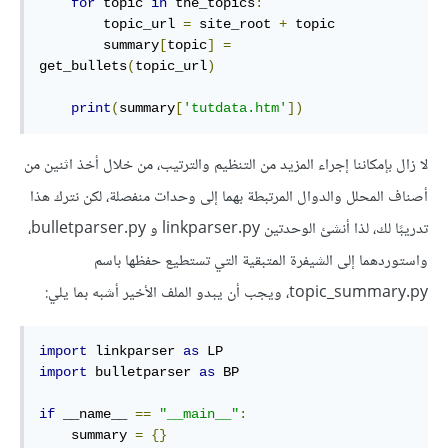
for
 topic 
in
 the_topics
:
        topic_url 
=
 site_root 
+
 topic

        summary
[
topic
]
=
get_bullets
(
topic_url
)
print
(
summary
[
'tutdata.htm'
])
لا زال بإمكاننا إجراء المزيد من التنظيم والترتيب، من خلال أخذ اثنين من
أصناف المحلل والدوال المرتبطة بهما إلى وحدات منفصلة، لكن نترك هذا
تدريبًا لك، لذا أنشئ الوحدتين linkparser.py و bulletparser.py،
واستوردهما إلى الشيفرة المتبقية التي تستطيع حفظها باسم
topic_summary.py، ويجب أن يبدو الملف الأخير أشبه بما يلي:
import
 linkparser 
as
import
 bulletparser 
as
 BP

if
 __name__ 
==
"__main__"
:
    summary 
=
{}