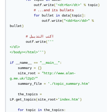
            outf
.
write
(
'<dt>%s</dt>'
%
 topic
)
# ...and its bullets
for
 bullet 
in
 data
[
topic
]:
                outf
.
write
(
"<dd>%s</dd>"
%
bullet
)
# اكتب التذييل
        outf
.
write
(
'''

</dl>

</body></html>'''
)
if
 __name__ 
==
"__main__"
:
    summary 
=
{}
    site_root 
=
"http://www.alan-
g.me.uk/l2p2/"
    summary_file 
=
'./topic_summary.htm'
    the_topics 
=
LP
.
get_topics
(
site_root
+
'index.htm'
)
for
 topic 
in
 the_topics
: