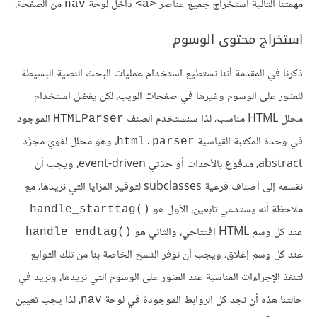
مهمتنا التالية استخراج جميع عناصر
داخل لوحة
من الصفحة.
nav
<a>
استخراج محتوى الوسوم
ذكرنا في المقدمة أننا نستطيع استخدام عمليات البحث النصية البسيطة
للعثور على الوسوم وغيرها في صفحات الويب، لكن يفضل استخدام
محلل HTML مناسب، لذا سنستخدم الصنف
الموجود
HTMLParser
في وحدة المكتبة القياسية
، وهو محلل لغوي مجرَّد
html.parser
abstract، مدفوع بالأحداث أو حدَثي event-driven، ويجب أن
نقسمه إلى أصناف فرعية subclasses لتوفير المزايا التي نريدها، مع
ملاحظة أنه يستدعي تابعين، الأول هو
handle_starttag()‎
عند كل وسم HTML افتتاحي، والثاني هو
handle_endtag()‎
عند كل وسم إغلاق، ويجب أن نوفر النسخ الخاصة بنا من تلك التوابع
لتنفذ الإجراءات المناسبة عند العثور على الوسوم التي نريدها، ونريد في
حالتنا هذه أن نجد كل الروابط الموجودة في لوحة
، لذا يجب تعيين
nav