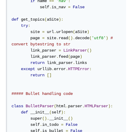
if
 name 
==
'nav'
:
            self
.
is_nav 
=
False
def
 get_topics
(
aSite
):
try
:
        site 
=
 url
.
urlopen
(
aSite
)
        page 
=
 site
.
read
().
decode
(
'utf8'
)
# 
convert bytestring to str
        link_parser 
=
LinkParser
()
        link_parser
.
feed
(
page
)
return
 link_parser
.
links

except
 urllib
.
error
.
HTTPError
:
return
[]
##### Bullet handling code
class
BulletParser
(
html
.
parser
.
HTMLParser
):
def
 __init__
(
self
):
        super
().
__init__
()
        self
.
in_todo 
=
False
        self
.
is_bullet 
=
False