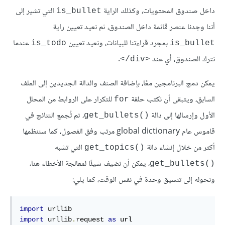
داخل صندوق المحتويات، وكذلك الراية
التي تشير إلى
is_bullet
أننا وجدنا عنصر قائمة داخل الصندوق، ثم نعيد تعيين راية
بمجرد قراءتنا للبيانات، ونعيد تعيين
عندما
is_todo
is_bullet
نترك الصندوق، أي عند
.
‎</div>‎
يمكن دمج البرنامجين معًا، بإضافة الصنف والدالة الجديدين إلى الملف
السابق، ويتبقى أن نكتب حلقة
للتكرار على الروابط من المحلل
for
الأول وإرسالها إلى دالة
، ثم تُجمع النتائج في
get_bullets()‎
قاموس عام global dictionary مرتب وفق الفصول، كما سننظمها
أكثر من خلال إنشاء دالة
التي تشبه
get_topics()‎
، يمكن أن نضيف شيئًا لمعالجة الأخطاء هنا،
get_bullets()‎
ونحوله إلى تنسيق وحدة في نفس الوقت، كما يلي:
import
import
 urllib
.
request 
as