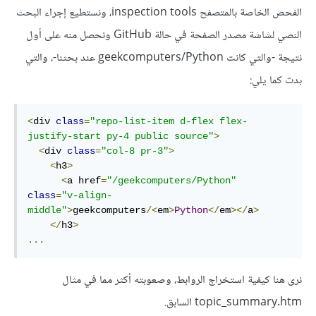
الفحص الخاصة بالمتصفح inspection tools، ونستطيع إجراء البحث
النصي لشاشة مصدر الصفحة في حالة GitHub ونحصل منه على أول
نتيجة -والتي كانت geekcomputers/Python عند بحثنا-، والتي
بدت كما يلي:
<
div 
class
=
"repo-list-item d-flex flex-
justify-start py-4 public source"
>
<
div 
class
=
"col-8 pr-3"
>
<
h3
>
<
a href
=
"/geekcomputers/Python"
class
=
"v-align-
middle"
>
geekcomputers
/<
em
>
Python
</
em
></
a
>
</
h3
>
...
نرى هنا كيفية استخراج الروابط، وصعوبته أكثر مما في مثال
topic_summary.htm السابق.