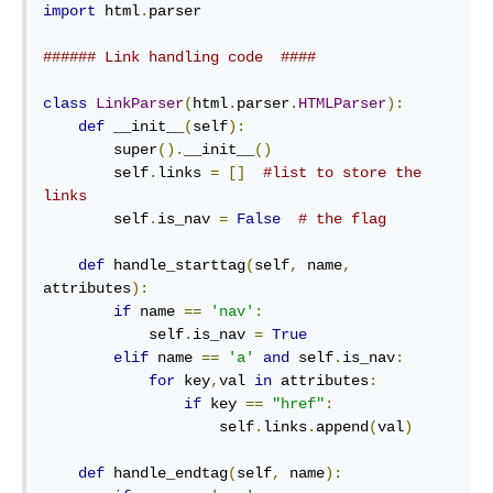
import
 html
.
parser

###### Link handling code  ####
class
LinkParser
(
html
.
parser
.
HTMLParser
):
def
 __init__
(
self
):
        super
().
__init__
()
        self
.
links 
=
[]
#list to store the 
links
        self
.
is_nav 
=
False
# the flag
def
 handle_starttag
(
self
,
 name
,
attributes
):
if
 name 
==
'nav'
:
            self
.
is_nav 
=
True
elif
 name 
==
'a'
and
 self
.
is_nav
:
for
 key
,
val 
in
 attributes
:
if
 key 
==
"href"
:
                    self
.
links
.
append
(
val
)
def
 handle_endtag
(
self
,
 name
):