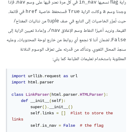
راية flag نسميها
في كل مرة نعثر فيها على وسم
، فإذا
nav
in_nav
وجدنا وسم
وكانت الراية
فسنحفظ خاصية
في قائمة،
href
True
a
حيث تُمرَّر الخاصيات إلى التابع في صف tuple من ثنائيات المفتاح/
القيمة، ونريد أخيرًا التقاط وسم الإغلاق
، وإعادة تعيين الراية إلى
‎/nav
، لضمان أننا لا نجمع أي روابط من خارج لوحة المحتويات، وعليه
False
سنعِدّ المحلل اللغوي، ونتأكد من قدرته على تعرّف الوسوم الثلاثة
المطلوبة باستخدام تعليمات الطباعة كما يلي:
import
 urllib
.
request 
as
import
 html
.
parser

class
LinkParser
(
html
.
parser
.
HTMLParser
):
def
 __init__
(
self
):
        super
().
__init__
()
        self
.
links 
=
[]
#list to store the 
links
        self
.
is_nav 
=
False
# the flag