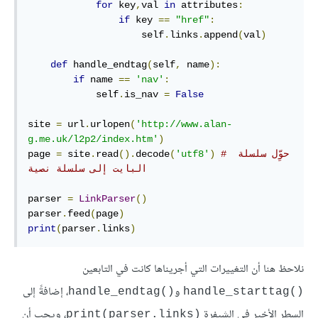
for
 key
,
val 
in
 attributes
:
if
 key 
==
"href"
:
                    self
.
links
.
append
(
val
)
def
 handle_endtag
(
self
,
 name
):
if
 name 
==
'nav'
:
            self
.
is_nav 
=
False
site 
=
 url
.
urlopen
(
'http://www.alan-
g.me.uk/l2p2/index.htm'
)
# حوِّل سلسلة 
)
'utf8'
(
decode
().
read
.
 site
=
page 
البايت إلى سلسلة نصية
parser 
=
LinkParser
()
parser
.
feed
(
page
)
print
(
parser
.
links
)
نلاحظ هنا أن التغييرات التي أجريناها كانت في التابعين
و
، إضافةً إلى
handle_endtag()‎
handle_starttag()‎
السطر الأخير في الشيفرة
، ويجب أن
print(parser.links)‎