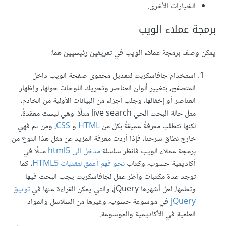
الخيارات الأخرى.
برمجة عملاء الويب
يمكن وصف برمجة عملاء الويب في تعريفين رئيسيين هما:
استخدام جافاسكربت لتعديل محتوى صفحة الويب داخل
المتصفح، بتغيير ألوان العناصر وتحريك اللوحات حولها، وإظهار
العناصر أو إخفائها، وجلب أجزاء من البيانات الأولية من الخادم،
مثل حالة البحث الحي live search مثلًا. وهي ليست معقدةً،
لكنها تتطلب معرفةً عميقةً بكل من
HTML
و
CSS
، ومن ثم فهي
خارج نطاق شرحنا، فإذا أردت معرفة المزيد عن مثل هذا النوع من
برمجة عملاء الويب فانظر سلسلة
مدخل إلى html5
مثلًا في
أكاديمية حسوب، وكتاب
نحو فهم أعمق لتقنيات HTML5
، كما
توجد عدة مكتبات وأطر عمل لجافاسكربت يجب البحث فيها
وتعلمها، لعل أشهرها jQuery، والتي يمكن القراءة عنها في
توثيق
jQuery
في موسوعة حسوب، وغيرها من السلاسل والمواد
العلمية في الأكاديمية والموسوعة.