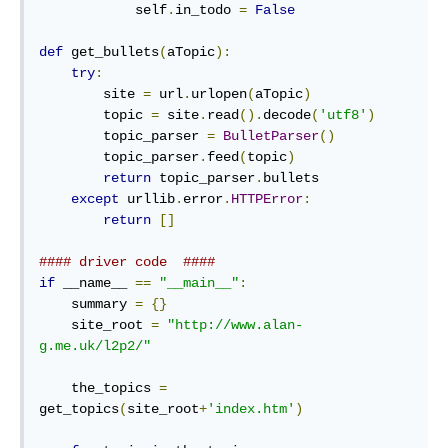
            self
.
in_todo 
=
False
def
 get_bullets
(
aTopic
):
try
:
        site 
=
 url
.
urlopen
(
aTopic
)
        topic 
=
 site
.
read
().
decode
(
'utf8'
)
        topic_parser 
=
BulletParser
()
        topic_parser
.
feed
(
topic
)
return
 topic_parser
.
bullets

except
 urllib
.
error
.
HTTPError
:
return
[]
#### driver code  ####
if
 __name__ 
==
"__main__"
:
    summary 
=
{}
    site_root 
=
"http://www.alan-
g.me.uk/l2p2/"
    the_topics 
=
get_topics
(
site_root
+
'index.htm'
)