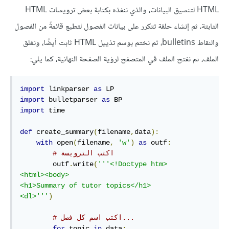
HTML لتنسيق البيانات، والذي ننفذه بكتابة بعض ترويسات HTML
الثابتة، ثم إنشاء حلقة تتكرر على بيانات الفصول لتطبع قائمةً من الفصول
والنقاط bulletins، ثم نختم بوسم تذييل HTML ثابت أيضًا، ونغلق
الملف، ثم نفتح الملف في المتصفح لرؤية الصفحة النهائية، كما يلي:
import
 linkparser 
as
import
 bulletparser 
as
import
 time

def
 create_summary
(
filename
,
data
):
with
 open
(
filename
,
'w'
)
as
 outf
:
# اكتب الترويسة
        outf
.
write
(
'''<!Doctype htm>

<html><body>

<h1>Summary of tutor topics</h1>

<dl>'''
)
# اكتب اسم كل فصل...
for
 topic 
in
 data
: