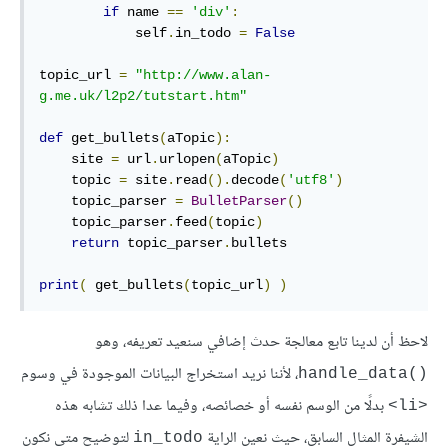
if
 name 
==
'div'
:
            self
.
in_todo 
=
False
topic_url 
=
"http://www.alan-
g.me.uk/l2p2/tutstart.htm"
def
 get_bullets
(
aTopic
):
    site 
=
 url
.
urlopen
(
aTopic
)
    topic 
=
 site
.
read
().
decode
(
'utf8'
)
    topic_parser 
=
BulletParser
()
    topic_parser
.
feed
(
topic
)
return
 topic_parser
.
bullets

print
(
 get_bullets
(
topic_url
)
)
لاحظ أن لدينا تابع معالجة حدث إضافي سنعيد تعريفه، وهو
، لأننا نريد استخراج البيانات الموجودة في وسوم
handle_data()‎
بدلًا من الوسم نفسه أو خصائصه، وفيما عدا ذلك تشابه هذه
<li>
الشيفرة المثال السابق، حيث نعين الراية
لتوضيح متى نكون
in_todo