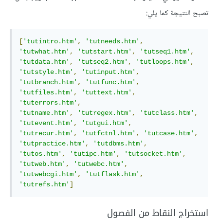
تصبح النتيجة كما يلي:
[
'tutintro.htm'
,
'tutneeds.htm'
,
'tutwhat.htm'
,
'tutstart.htm'
,
'tutseq1.htm'
,
'tutdata.htm'
,
'tutseq2.htm'
,
'tutloops.htm'
,
'tutstyle.htm'
,
'tutinput.htm'
,
'tutbranch.htm'
,
'tutfunc.htm'
,
'tutfiles.htm'
,
'tuttext.htm'
,
'tuterrors.htm'
,
'tutname.htm'
,
'tutregex.htm'
,
'tutclass.htm'
,
'tutevent.htm'
,
'tutgui.htm'
,
'tutrecur.htm'
,
'tutfctnl.htm'
,
'tutcase.htm'
,
'tutpractice.htm'
,
'tutdbms.htm'
,
'tutos.htm'
,
'tutipc.htm'
,
'tutsocket.htm'
,
'tutweb.htm'
,
'tutwebc.htm'
,
'tutwebcgi.htm'
,
'tutflask.htm'
,
'tutrefs.htm'
]
استخراج النقاط من الفصول