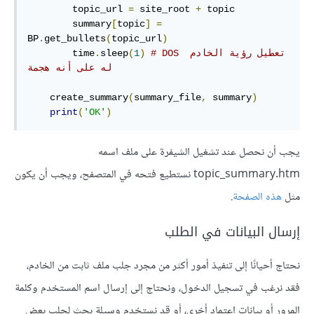
        topic_url 
=
 site_root 
+
 topic

        summary
[
topic
]
=
BP
.
get_bullets
(
topic_url
)
# DOS تعطيل رؤية الخادم 
)
1
(
sleep
.
        time
له على أنه هجمة
    create_summary
(
summary_file
,
 summary
)
print
(
'OK'
)
يجب أن نحصل عند تشغيل الشيفرة على ملف اسمه
topic_summary.htm نستطيع فتحه في المتصفح، ويجب أن يكون
مثل
هذه الصفحة
.
إرسال البيانات في الطلب
نحتاج أحيانًا إلى تنفيذ أمور أكثر من مجرد جلب ملف ثابت من الخادم،
فقد نرغب في تسجيل الدخول، ونحتاج إلى إرسال اسم المستخدم وكلمة
المرور أو بيانات اعتماد أخرى، أو قد نستخدم وسيلة بحث لجلب بعض