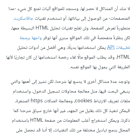
لا شك أن المشاكل لا حصر لها، وسنجد للمواقع آليات تمنع كل شيء -عدا
المتصفحات- من الوصول إلى بياناتها، أو تستخدم تقنيات
جافاسكربت
متطورةً لعرض الصفحة، ولن تفلح تقنيات تحليل HTML البسيطة معها،
لكن بنظرةً متفحصةً في تلك المواقع سنرى أنها توفر
واجهة برمجة
تطبيقات
API
يمكن استخدامها بديلًا، وهي أفضل من أدوات تحليل
HTML، وقد يطلب الموقع مالًا لقاء رخصة استخدامها إن كان تجاريًا لأنها
الطريقة التي يمول بها الموقع نفسه.
وتوجد عدة مشاكل أخرى لا يتسع لها شرحنا، لكن نشير إلى أهمها والتي
ينبغي البحث فيها، مثل معالجة محاولات تسجيل الدخول، واستخدام
ملفات تعريف الارتباط cookies، ومعالجة اتصالات https المشفرة،
فيمكن تنفيذ كل ذلك بقليل من الجهد، غير أنها خارج سياق شرحنا كما
ذكرنا، ويمكن استخراج أغلب المعلومات من صفحة HTML باستخدام
المحلل بدمج تباديل مختلفة من تلك التقنيات، إلا أننا قد نحصل على