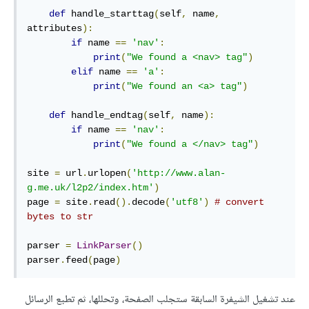
def
 handle_starttag
(
self
,
 name
,
attributes
):
if
 name 
==
'nav'
:
print
(
"We found a <nav> tag"
)
elif
 name 
==
'a'
:
print
(
"We found an <a> tag"
)
def
 handle_endtag
(
self
,
 name
):
if
 name 
==
'nav'
:
print
(
"We found a </nav> tag"
)
site 
=
 url
.
urlopen
(
'http://www.alan-
g.me.uk/l2p2/index.htm'
)
page 
=
 site
.
read
().
decode
(
'utf8'
)
# convert 
bytes to str
parser 
=
LinkParser
()
parser
.
feed
(
page
)
عند تشغيل الشيفرة السابقة ستجلب الصفحة، وتحللها، ثم تطبع الرسائل