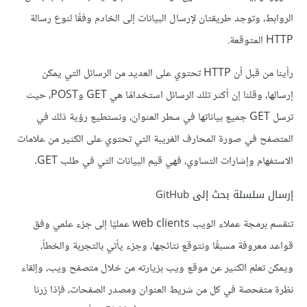
الروابط، وتوجد طريقتان لإرسال البيانات إلى الخادم وفقًا لنوع رسالة
HTTP المتوقعة.
رأينا من قبل أن HTTP تحتوي على العديد من الرسائل التي يمكن
إرسالها، وقلنا إن أكثر تلك الرسائل استخدامًا هي GET وPOST، حيث
ترسل GET جميع بياناتها في سطر العنوان، ونستطيع رؤية ذلك في
المتصفح في صورة المحارف الغريبة التي تحتوي على الكثير من علامات
الاستفهام وإشارات التساوي، فهي قيم البيانات التي في طلب GET.
إرسال سلسلة بحث إلى GitHub
تنقسم برمجة عملاء الويب web clients عمليًا إلى جزء علمي وفق
قواعد معروفة مسبقًا ونتوقع نتائجها، وجزء يأتي بالتجربة والخطأ،
ويمكن تعلم الكثير عن موقع ويب بزيارته من خلال متصفح ويب، وإلقاء
نظرة متفحصة في كل من شريط العنوان ومصدر الصفحات، فإذا زرنا