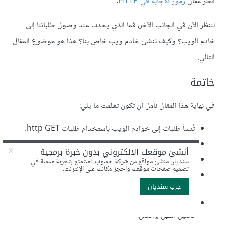
انظر مقال
رموز الإجابة في HTTP
.
لننظر الآن في الجانب الآخر، فما الذي يحدث عند وصول طلباتنا إلى
خادم الويب؟ وكيف ننشئ خادم ويب خاص بنا؟ هذا هو موضوع المقال
التالي.
خاتمة
في نهاية هذا المقال نأمل أن تكون تعلمت ما يلي:
تُنشأ طلبات إلى خوادم الويب باستخدام طلبات http GET.
يرد خادم الويب بمستند HTML.
نحتاج إلى تحليل HTML لاستخراج البيانات المطلوبة.
توفر بايثون عدة وحدات للتحليل، وأبسطها وحدة
.
html.parser
توفر وحدات من طرف ثالث، مثل BeautifulSoup، وسائل
تحليل أسهل وأفضل.