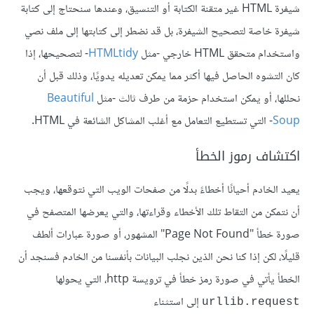
شيفرة HTML غير متقنة الكتابة أو التنسيق، وعندها سنحتاج إلى كتابة
شيفرة خاصة لتصحيح الشيفرة، بل قد نضطر إلى كتابتها إلى ملف نصي
واستخدام متحقق HTML خارجي -مثل
HTMLtidy
- لتصحيحها، إذا
كان التشوه الحاصل فيها أكثر مما يمكن تعديله يدويًا، وذلك قبل أن
نحللها، أو يمكن استخدام حزمة من طرف ثالث -مثل
Beautiful
Soup
- التي تستطيع التعامل مع أغلب المشاكل الشائعة في HTML.
اكتشاف رموز الخطأ
يعيد الخادم أحيانًا أخطاءً بدلًا من صفحات الويب التي نتوقعها، ويجب
أن نتمكن من التقاط تلك الأخطاء وقراءتها، والتي يعرضها المتصفح في
صورة خطأ "Page Not Found" المشهور، أو صورة عبارات ألطف
قليلًا، لكن إذا كنا نحن الذين نجلب البيانات بأنفسنا من الخادم فسنجد أن
الخطأ يأتي في صورة رمز خطأ في ترويسة http، التي يحولها
إلى استثناء
urllib.request