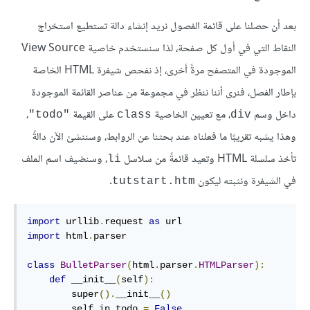
بعد أن حصلنا على قائمة الفصول نريد إنشاء دالة تستطيع استخراج
النقاط التي في أول كل صفحة، لذا سنستخدم خاصية View Source
الموجودة في المتصفح مرةً أخرى، إذ نفحص شيفرة HTML الخاصة
بإطار الفصل، فنرى أننا ننظر في مجموعة من عناصر القائمة الموجودة
داخل وسم
، مع تعيين الخاصية
على القيمة
،
"todo"
class
div
وهذا يشبه تقريبًا ما فعلناه عند بحثنا عن الروابط، وسننشئ الآن دالةً
تأخذ سلسلة HTML وتعيد قائمةً من سلاسل
، وسنضيف اسم الملف
li
في الشيفرة ونثبته ليكون
.
tutstart.htm
import
 urllib
.
request 
as
import
 html
.
parser

class
BulletParser
(
html
.
parser
.
HTMLParser
):
def
 __init__
(
self
):
        super
().
__init__
()
        self
.
in_todo 
=
False