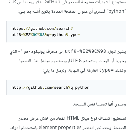
مستودع الشيفرات مفتوحة المصدر في GitHub مثلًا، وبحثنا عن كلمة
"python" فسنرى أن عنوان الصفحة المعادة يكون أشبه بما يلي:
https
://
github
.
com
/
search
?
utf8
=%
E2
%
9C
%
93
&
q
=
python
&
type
=
يشير الجزء
إلى محرف يونيكود -هو
- الذي
'
utf8=%E2%9C%93
يخبرنا أن البحث يستخدم UTF-8، ونستطيع تجاهل هذا التفصيل
وكذلك
الفارغة في النهاية، ونرسل ما يلي:
type=‎
http
://
github
.
com
/
search
?
q
=
python
وسنرى أنها تعطينا نفس النتيجة.
نستطيع اكتشاف نوع هيكل HTML المُعاد من خلال عرض مصدر
الصفحة، وخصائص العنصر element properties باستخدام أدوات