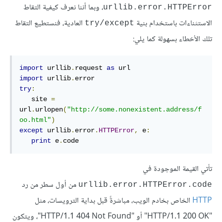
، وبما أننا نعرف كيفية التقاط
urllib.error.HTTPError
الاستثناءات باستخدام بنية
العادية، فنستطيع التقاط
try/except
تلك الأخطاء بسهولة كما يلي:
import
 urllib
.
request 
as
import
 urllib
.
try
:
   site 
=
url
.
urlopen
(
"http://some.nonexistent.address/f
oo.html"
)
except
 urllib
.
error
.
HTTPError
,
 e
:
print
 e
.
code
تأتي القيمة الموجودة في
من أول سطر من رد
urllib.error.HTTPError.code
HTTP
الخاص بخادم الويب، مباشرةً قبل بداية الترويسات، مثل
"HTTP/1.1 200 OK" أو "HTTP/1.1 404 Not Found"، ويتكون