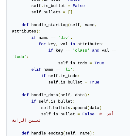
        self
.
is_bullet 
=
False
        self
.
bullets 
=
[]
def
 handle_starttag
(
self
,
 name
,
attributes
):
if
 name 
==
'div'
:
for
 key
,
 val 
in
 attributes
:
if
 key 
==
'class'
and
 val 
==
'todo'
:
                   self
.
in_todo 
=
True
elif
 name 
==
'li'
:
if
 self
.
in_todo
:
               self
.
is_bullet 
=
True
def
 handle_data
(
self
,
 data
):
if
 self
.
is_bullet
:
            self
.
bullets
.
append
(
data
)
# أعد 
False
=
is_bullet 
.
            self
تعيين الراية
def
 handle_endtag
(
self
,
 name
):