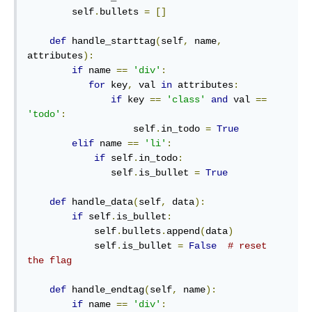
        self
.
bullets 
=
[]
def
 handle_starttag
(
self
,
 name
,
attributes
):
if
 name 
==
'div'
:
for
 key
,
 val 
in
 attributes
:
if
 key 
==
'class'
and
 val 
==
'todo'
:
                   self
.
in_todo 
=
True
elif
 name 
==
'li'
:
if
 self
.
in_todo
:
               self
.
is_bullet 
=
True
def
 handle_data
(
self
,
 data
):
if
 self
.
is_bullet
:
            self
.
bullets
.
append
(
data
)
            self
.
is_bullet 
=
False
# reset 
the flag
def
 handle_endtag
(
self
,
 name
):
if
 name 
==
'div'
: