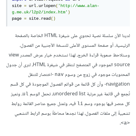
site 
=
 url
.
urlopen
(
'http://www.alan-
g.me.uk/l2p2/index.htm'
)
page 
=
 site
.
read
()
لدينا الآن سلسلة نصية تحتوي على شيفرة HTML الخاصة بالصفحة
الرئيسية، أو صفحة المستوى الأعلى للنسخة الأجنبية من الفصول،
وسنلاحظ صعوبة قراءة الخرج، لهذا نستخدم خيار عرض المصدر view
source الموجود في المتصفح لننظر في شيفرة HTML، لنرى أن جدول
المحتويات موجود في زوج من وسوم
-اختصار للتنقل
nav
navigation- وأن كل قائمة من قوائم الفصول الموجودة في كل قسم
تُجمع في قائمة غير مرتبة unordered list، تحمل الوسم
، ونميز
ul
كل عنصر فيها بوجود وسم
فيه، وتمثل جميع عناصر القائمة روابط
li
تشعبيةً إلى ملفات الفصول، لهذا نجدها محاطةً بوسم الرابط التشعبي
.
<a>