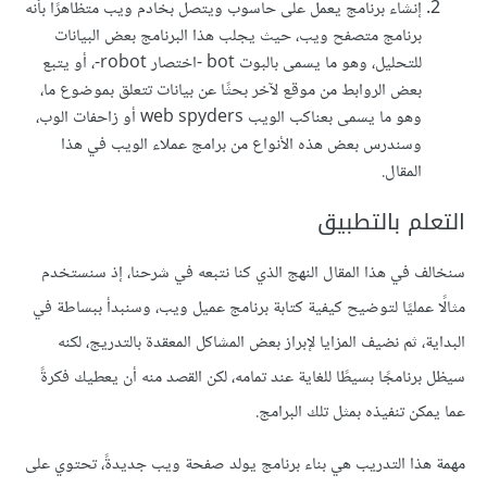
إنشاء برنامج يعمل على حاسوب ويتصل بخادم ويب متظاهرًا بأنه
برنامج متصفح ويب، حيث يجلب هذا البرنامج بعض البيانات
للتحليل، وهو ما يسمى بالبوت bot -اختصار robot-، أو يتبع
بعض الروابط من موقع لآخر بحثًا عن بيانات تتعلق بموضوع ما،
وهو ما يسمى بعناكب الويب web spyders أو زاحفات الوب،
وسندرس بعض هذه الأنواع من برامج عملاء الويب في هذا
المقال.
التعلم بالتطبيق
سنخالف في هذا المقال النهج الذي كنا نتبعه في شرحنا، إذ سنستخدم
مثالًا عمليًا لتوضيح كيفية كتابة برنامج عميل ويب، وسنبدأ ببساطة في
البداية، ثم نضيف المزايا لإبراز بعض المشاكل المعقدة بالتدريج، لكنه
سيظل برنامجًا بسيطًا للغاية عند تمامه، لكن القصد منه أن يعطيك فكرةً
عما يمكن تنفيذه بمثل تلك البرامج.
مهمة هذا التدريب هي بناء برنامج يولد صفحة ويب جديدةً، تحتوي على