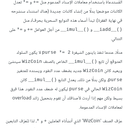
المُستدعاة باستخدام معاملات الإسناد المدعوم مثل
و
تعدل
=*
=+
الكائنات موضعيًا بدلًا من إنشاء كائنات جديدة (هناك استثناء سنشرحه
في نهاية الفقرة). تبدأ أسماء هذه التوابع السحرية بحرف
i
، مثل
و
من أجل العوامل
و
على
=*
=+
()__imul__
()__iadd__
التتالي.
مثلًا، عندما تنفذ بايثون الشيفرة
لا يكون السلوك
purse *= 2
المتوقع أن تابع
الخاص بالصنف
سينشئ
WizCoin
()__imul__
ويعيد كائن
جديد بضعف عدد النقود ويسنده للمتغير
WizCoin
، ولكن بدلًا من ذلك، يعدل التابع
كائن
()__imul__
purse
الحالي في
ليكون له ضعف عدد النقود. هذا فرق
purse
WizCoin
بسيط ولكن مهم إذا أردت لأصنافك أن تقوم بتحميل زائد overload
لمعاملات الإسناد المدعومة.
عرّف الصنف 'WizCoin' الذي أنشأناه العاملين
و
، لذا لنُعرّف التابعين
*
+