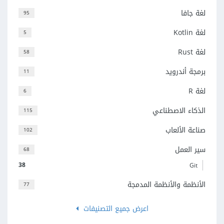
لغة جافا
95
لغة Kotlin
5
لغة Rust
58
برمجة أندرويد
11
لغة R
6
الذكاء الاصطناعي
115
صناعة الألعاب
102
سير العمل
68
38
Git
الأنظمة والأنظمة المدمجة
77
اعرض جميع التصنيفات