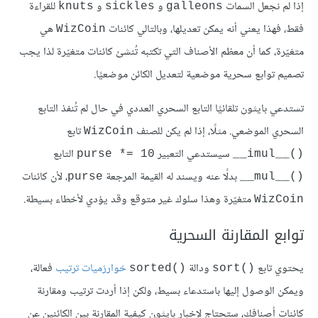
إذا لم نجعل السمات
و
و
للقراءة
knuts
sickles
galleons
فقط، فهذا يعني أنه يمكن تعديلها، وبالتالي كائنات
هي
WizCoin
متغيّرة، كما أن معظم الأصناف التي تكتبه تُنشئ كائنات متغيّرة لذا يجب
تصميم توابع سحرية موضعية لتعديل الكائن موضعيًا.
تستدعي بايثون تلقائيًا التابع السحري العددي في حال لم تُنفذ التابع
السحري الموضعي. مثلًا، إذا لم يكن للصنف
تابع
WizCoin
سيستدعي التعبير
التابع
purse *= 10
()__imul__
بدلًا عنه ويسند له القيمة المرجعة
، لأن كائنات
purse
()__mul__
متغيّرة وهذا سلوك غير متوقع وقد يؤدي لأخطاء بسيطة.
WizCoin
توابع المقارنة السحرية
يحتوي تابع
ودالة
خوارزميات ترتيب
فعالة،
‎‎sort‎‎‎‎‎()‎‎‎
sorted()‎‎‏‏
ويمكن الوصول إليها باستدعاء بسيط، ولكن إذا أردت ترتيب ومقارنة
كائنات أصنافك، ستحتاج لإخبار بايثون كيفية المقارنة بين الكائنين عن