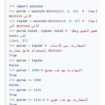
>>>
import
# إنشاء 
)
10
,
5
,
2
(
WizCoin
.
 wizcoin
=
 purse 
>>>
كائن‫ WizCoin
# إنشاء 
)
37
,
0
,
0
(
WizCoin
.
 wizcoin
=
 tipJar 
>>>
كائن‫ WizCoin آخر
# فحص القيم وفقًا 
total 
.
 tipJar
,
total
.
 purse
>>>
إلى‫ knuts
(
1141
,
37
)
# ‫المقارنة بين كائنات 
 tipJar 
>
 purse 
>>>
WizCoin باستخدام عامل مقارنة
True
>>>
 purse 
<
False
# الموازنة مع عدد صحيح
1000
>
 purse 
>>>
True
>>>
 purse 
<=
1000
False
>>>
 purse 
==
1141
True
# المقارنة مع عدد عشري
1141.0
==
 purse 
>>>
True