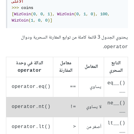
الأعلى
>>>
[
WizCoin
(
0
,
0
,
1
),
WizCoin
(
0
,
1
,
0
),
100
,
WizCoin
(
1
,
0
,
0
)]
يحتوي الجدول 3 قائمة كاملة من توابع المقارنة السحرية ودوال
.
operator
التابع
معامل
الدالة في وحدة
المعامل
السحري
المقارنة
operator
()__eq
يساوي
operator.eq()‎
==
__
()__ne
لا يساوي
operator.nt()‎
=!
__
()__lt
أصغر من
operator.lt()‎
<
__