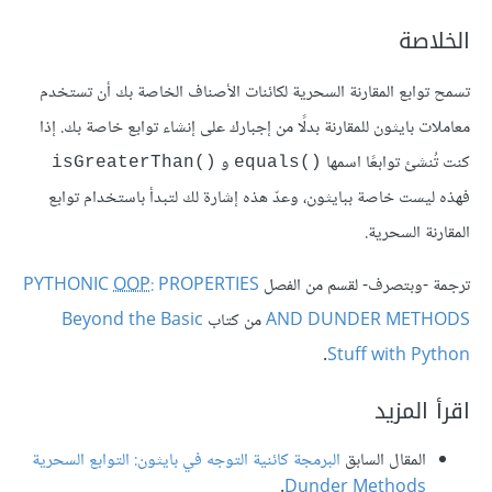
الخلاصة
تسمح توابع المقارنة السحرية لكائنات الأصناف الخاصة بك أن تستخدم
معاملات بايثون للمقارنة بدلًا من إجبارك على إنشاء توابع خاصة بك. إذا
كنت تُنشئ توابعًا اسمها
و
isGreaterThan()‎
equals()‎
فهذه ليست خاصة ببايثون، وعدّ هذه إشارة لك لتبدأ باستخدام توابع
المقارنة السحرية.
ترجمة -وبتصرف- لقسم من الفصل
: PROPERTIES
OOP
PYTHONIC
AND DUNDER METHODS
من كتاب
Beyond the Basic
.
Stuff with Python
اقرأ المزيد
المقال السابق
البرمجة كائنية التوجه في بايثون: التوابع السحرية
.
Dunder Methods