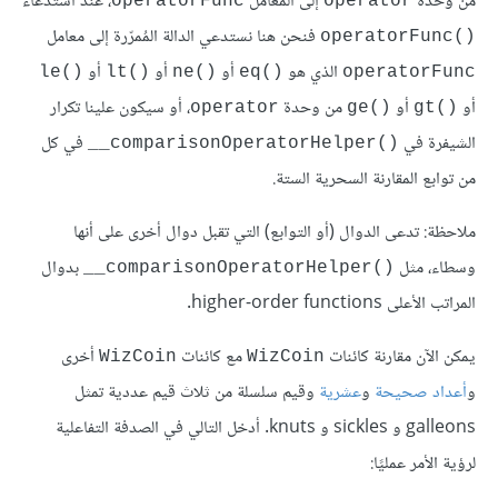
من وحدة
إلى المعامل
، عند استدعاء
operatorFunc
operator
فنحن هنا نستدعي الدالة المُمرّرة إلى معامل
operatorFunc()‎
الذي هو
أو
أو
أو
le()‎
lt()‎
ne()‎
eq()‎
operatorFunc
أو
أو
من وحدة
، أو سيكون علينا تكرار
operator
ge()‎
gt()‎
الشيفرة في
في كل
‎__comparisonOperatorHelper()‎
من توابع المقارنة السحرية الستة.
ملاحظة: تدعى الدوال (أو التوابع) التي تقبل دوال أخرى على أنها
وسطاء، مثل
بدوال
‎__comparisonOperatorHelper()‎
المراتب الأعلى higher-order functions.
يمكن الآن مقارنة كائنات
مع كائنات
أخرى
WizCoin
WizCoin
و
أعداد صحيحة
و
عشرية
وقيم سلسلة من ثلاث قيم عددية تمثل
galleons و sickles و knuts. أدخل التالي في الصدفة التفاعلية
لرؤية الأمر عمليًا: