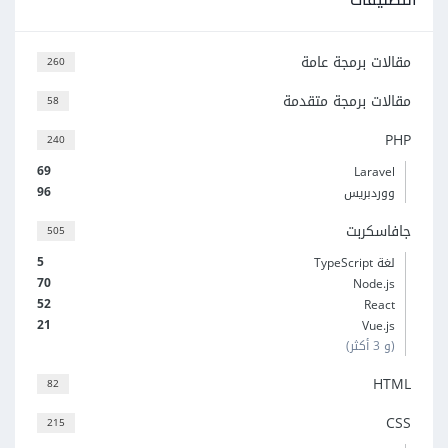
مقالات برمجة عامة
260
مقالات برمجة متقدمة
58
PHP
240
69
Laravel
96
ووردبريس
جافاسكربت
505
5
لغة TypeScript
70
Node.js
52
React
21
Vue.js
(و 3 أكثر)
HTML
82
CSS
215