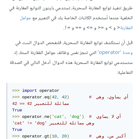
طريق تنفيذ توابع المقارنة السحرية، تستدعي بايثون التوابع المقارنة في
الخلفية عندما تُستخدم الكائنات الخاصة بك في التعبير مع
عوامل
المقارنة
و
و
و
و
و
.
=!
==
=>
=<
>
<
قبل أن نستكشف توابع المقارنة السحرية، فلنفحص الدوال الست في
وحدة 'operator'
التي تنجز نفس وظائف عوامل المُقارنة الستة، إذ
ستستدعي توابع المقارنة السحرية هذه الدوال. أدخل التالي في الصدفة
التفاعلية:
>>>
import
# أي يساوي، وهي 
)
42
,
42
(
eq
.
 operator
>>>
مماثلة للتعبير 42 == 42
True
# أي لا يساوي 
)
'dog'
,
'cat'
(
ne
.
 operator
>>>
وهي مماثلة للتعبير‫ 'cat' != 'dog'
True
# أكبر من، وهي 
)
20
,
10
(
gt
.
 operator
>>>