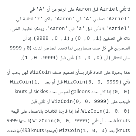
لا تأتي
قبل
على الرغم من أن
في
'A'
Aaron
Azriel
تساوي
في
ولكن
التالية في
'z'
'Aaron'
'A'
'Azriel'
لا تأتي قبل
في
، ويمكن تطبيق الشيء
'Aaron'
'a'
'Azriel'
ذاته في الصفين
و
، إذ أن
(1, 0, 9999)
(1, 0, 0)
العنصرين في كل صف متساويين لذا تحدد العناصر الثالثة (
و
9999
0
على التتالي) أن
تأتي قبل
.
(9999, 0, 1)
(0, 0, 1)
هذا يجبرنا على اتخاذ قرار بشأن تصميم صنف
فهل يجب أن
WizCoin
تأتي
قبل أو بعد
WizCoin(1, 
WizCoin(0, 0, 9999)‎
؟ إذا كان عدد galleons أهم من عدد sickles أو knuts
0, 0)‎
فيجب على
أن تأتي قبل
WizCoin(0, 0, 9999)‎
، أما إذا قارننا الكائنات بالاعتماد على قيمة
WizCoin(1, 0, 0)‎
knuts فيجب أن تأتي
(قيمتها ‎9999
WizCoin(0, 0, 9999)‎
knuts) بعد
(قيمتها 493‎ knuts).وُضعت
WizCoin(1, 0, 0)‎