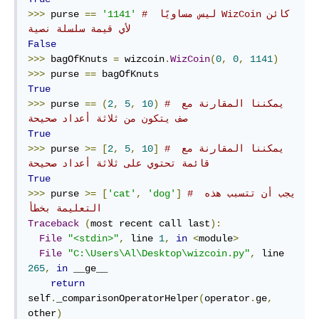
# ‫كائن WizCoin ليس مساويًا 
'1141'
==
 purse 
>>>
لأي قيمة سلسلة نصية
False
>>>
 bagOfKnuts 
=
 wizcoin
.
WizCoin
(
0
,
0
,
1141
)
>>>
 purse 
==
True
# يمكننا المقارنة مع 
)
10
,
5
,
2
(
==
 purse 
>>>
صف يتكون من ثلاثة أعداد صحيحة
True
# يمكننا المقارنة مع 
]
10
,
5
,
2
[
>=
 purse 
>>>
قائمة تحتوي على ثلاثة أعداد صحيحة
True
# يجب أن تتسبب هذه 
]
'dog'
,
'cat'
[
>=
 purse 
>>>
التعليمة بخطأ
Traceback
(
most recent call last
):
File
"<stdin>"
,
 line 
1
,
in
<
module
>
File
"C:\Users\Al\Desktop\wizcoin.py"
,
 line 
265
,
in
 __ge__

return
self
.
_comparisonOperatorHelper
(
operator
.
ge
,
other
)