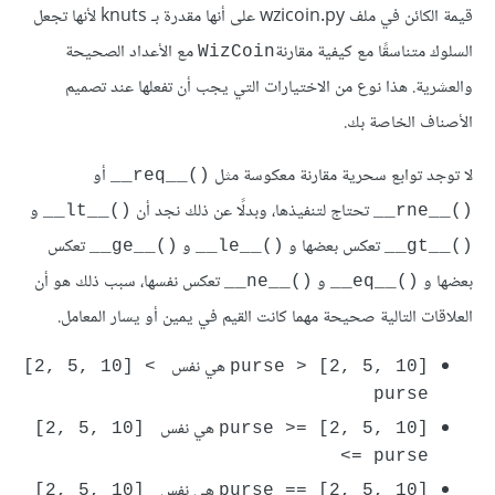
قيمة الكائن في ملف wzicoin.py على أنها مقدرة بـ knuts لأنها تجعل
السلوك متناسقًا مع كيفية مقارنة
مع الأعداد الصحيحة
WizCoin
والعشرية. هذا نوع من الاختيارات التي يجب أن تفعلها عند تصميم
الأصناف الخاصة بك.
لا توجد توابع سحرية مقارنة معكوسة مثل
أو
()__req__
تحتاج لتنفيذها، وبدلًا عن ذلك نجد أن
و
()__lt__
()__rne__
تعكس بعضها و
و
تعكس
()__ge__
()__le__
()__gt__
بعضها و
و
تعكس نفسها، سبب ذلك هو أن
()__ne__
()__eq__
العلاقات التالية صحيحة مهما كانت القيم في يمين أو يسار المعامل.
هي نفس
‎[2, 5, 10] < 
purse > [2, 5, 10]‎
purse
هي نفس
‎[2, 5, 10] 
purse >= [2, 5, 10]‎
<= purse
هي نفس
‎[2, 5, 10] 
purse == [2, 5, 10]‎