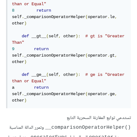
than or Equal"
8
return
self
.
_comparisonOperatorHelper
(
operator
.
le
,
other
)
def
 __gt__
(
self
,
 other
):
# gt is "Greater 
Than"
9
return
self
.
_comparisonOperatorHelper
(
operator
.
gt
,
other
)
def
 __ge__
(
self
,
 other
):
# ge is "Greater 
than or Equal"
a        
return
self
.
_comparisonOperatorHelper
(
operator
.
ge
,
other
)
تستدعي توابع المقارنة السحرية التابع
وتمرر الدالة المناسبة
‎__comparisonOperatorHelper()‎