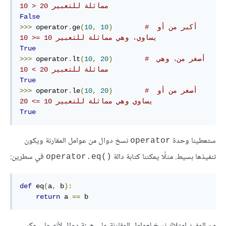
مماثلة للتعبير 20 < 10
False
# أكبر من أو 
)
10
,
10
(
ge
.
 operator
>>>
يساوي، وهي مماثلة للتعبير 10 =< 10
True
# أصغر من، وهي 
)
20
,
10
(
lt
.
 operator
>>>
مماثلة للتعبير 20 > 10
True
# أصغر من أو 
)
20
,
10
(
le
.
 operator
>>>
يساوي وهي مماثلة للتعبير 10 => 20
True
ستعطينا وحدة
نسخ دوال من عوامل المقارنة ويكون
operator
تنفيذها بسيط. مثلًا يمكننا كتابة دالة
في سطرين:
operator.eq()‎
def
 eq
(
a
,
 b
):
return
 a 
==
 b
من المفيد امتلاك نسخ لعوامل المقارنة على هيئة دوال لأنه على عكس