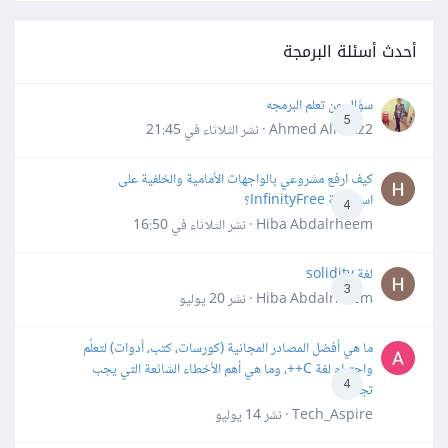
أحدث أسئلة البرمجة
سؤال عن تعلم البرمجه
5
Ahmed Alhafiz2 · نشر
الثلاثاء في 21:45
كيف ارفع مشروعي بالواجهات الأمامية والخلفية على
استضافة InfinityFree؟
4
Hiba Abdalrheem · نشر
الثلاثاء في 16:50
لغة solidity
3
Hiba Abdalrheem · نشر
20 يوليو
ما هي أفضل المصادر المجانية (كورسات، كتب، أدوات) لتعلّم
واحترام لغة C++، وما هي أهم الأخطاء الشائعة التي يجب
4
تجنبها؟
Tech_Aspire · نشر
14 يوليو