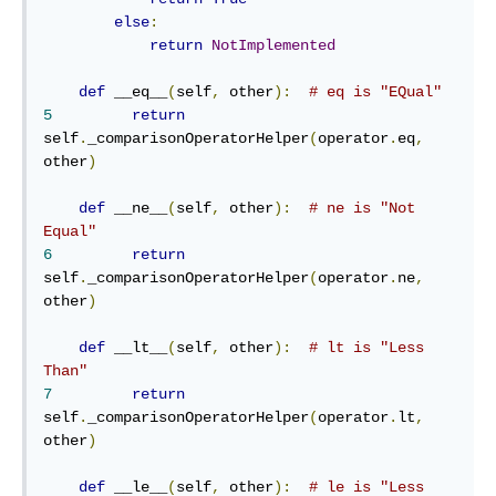
else
:
return
NotImplemented
def
 __eq__
(
self
,
 other
):
# eq is "EQual"
5
return
self
.
_comparisonOperatorHelper
(
operator
.
eq
,
other
)
def
 __ne__
(
self
,
 other
):
# ne is "Not 
Equal"
6
return
self
.
_comparisonOperatorHelper
(
operator
.
ne
,
other
)
def
 __lt__
(
self
,
 other
):
# lt is "Less 
Than"
7
return
self
.
_comparisonOperatorHelper
(
operator
.
lt
,
other
)
def
 __le__
(
self
,
 other
):
# le is "Less 