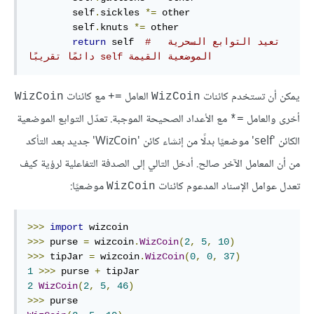
        self
.
sickles 
*=
 other

        self
.
knuts 
*=
 other

#  تعيد التوابع السحرية 
 self  
return
الموضعية القيمة‫ self دائمًا تقريبًا
يمكن أن تستخدم كائنات
العامل
مع كائنات
WizCoin
=+
WizCoin
أخرى والعامل
مع الأعداد الصحيحة الموجبة. تعدّل التوابع الموضعية
الكائن 'self' موضعيًا بدلًا من إنشاء كائن 'WizCoin' جديد بعد التأكد
من أن المعامل الآخر صالح. أدخل التالي إلى الصدفة التفاعلية لرؤية كيف
تعدل عوامل الإسناد المدعوم كائنات
موضعيًا:
WizCoin
>>>
import
>>>
 purse 
=
 wizcoin
.
WizCoin
(
2
,
5
,
10
)
>>>
 tipJar 
=
 wizcoin
.
WizCoin
(
0
,
0
,
37
)
1
>>>
 purse 
+
2
WizCoin
(
2
,
5
,
46
)
>>>