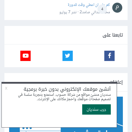
كم علي ان اعطي وقت للدورة
4
محمد سداتي صامد2 · نشر
7 يوليو
تابعنا على
إعلانات