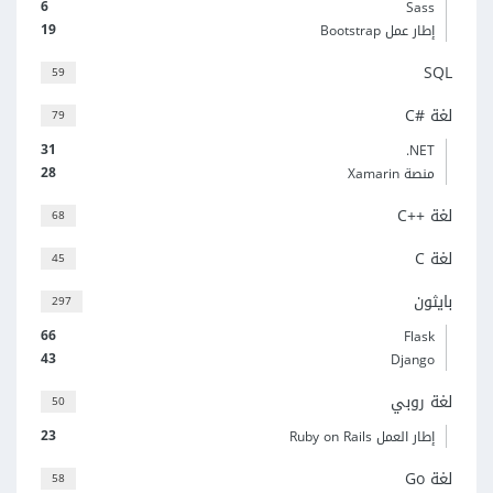
6
Sass
19
إطار عمل Bootstrap
SQL
59
لغة C#‎
79
31
‎.NET
28
منصة Xamarin
لغة C++‎
68
لغة C
45
بايثون
297
66
Flask
43
Django
لغة روبي
50
23
إطار العمل Ruby on Rails
لغة Go
58