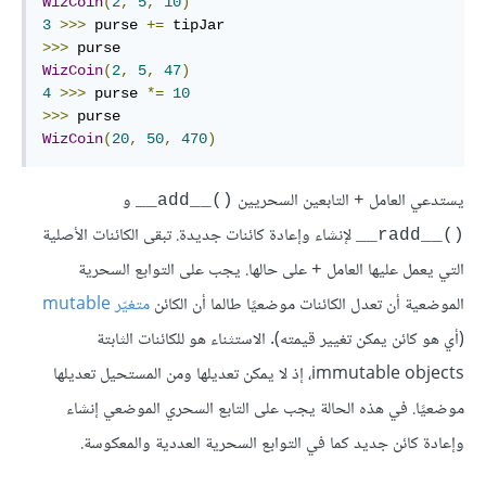
WizCoin
(
2
,
5
,
10
)
3
>>>
 purse 
+=
>>>
WizCoin
(
2
,
5
,
47
)
4
>>>
 purse 
*=
10
>>>
WizCoin
(
20
,
50
,
470
)
يستدعي العامل
التابعين السحريين
و
()__add__
+
لإنشاء وإعادة كائنات جديدة. تبقى الكائنات الأصلية
()__radd__
التي يعمل عليها العامل
على حالها. يجب على التوابع السحرية
+
الموضعية أن تعدل الكائنات موضعيًا طالما أن الكائن
متغيّر mutable
(أي هو كائن يمكن تغيير قيمته). الاستثناء هو للكائنات الثابتة
immutable objects، إذ لا يمكن تعديلها ومن المستحيل تعديلها
موضعيًا. في هذه الحالة يجب على التابع السحري الموضعي إنشاء
وإعادة كائن جديد كما في التوابع السحرية العددية والمعكوسة.