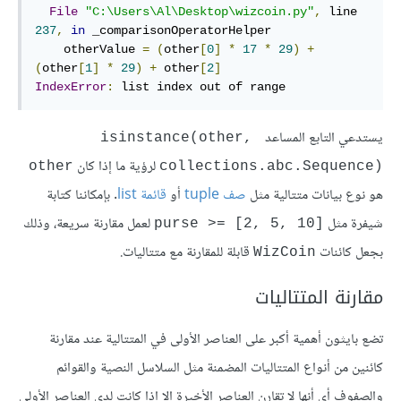
File
"C:\Users\Al\Desktop\wizcoin.py"
,
 line 
237
,
in
 _comparisonOperatorHelper

    otherValue 
=
(
other
[
0
]
*
17
*
29
)
+
(
other
[
1
]
*
29
)
+
 other
[
2
]
IndexError
:
 list index out of range
يستدعي التابع المساعد
isinstance(other, 
لرؤية ما إذا كان
other
collections.abc.Sequence)‎
هو نوع بيانات متتالية مثل
صف tuple
أو
قائمة list
. بإمكاننا كتابة
شيفرة مثل
لعمل مقارنة سريعة، وذلك
purse >= [2, 5, 10]‎
بجعل كائنات
قابلة للمقارنة مع متتاليات.
WizCoin
مقارنة المتتاليات
تضع بايثون أهمية أكبر على العناصر الأولى في المتتالية عند مقارنة
كائنين من أنواع المتتاليات المضمنة مثل السلاسل النصية والقوائم
والصفوف أي أنها لا تقارن العناصر الأخيرة إلا إذا كانت لدى العناصر الأولى