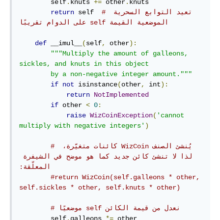
        self
.
knuts 
+=
 other
.
knuts

# تعيد التوابع السحرية 
 self  
return
الموضعية القيمة‫ self على الدوام تقريبًا
def
 __imul__
(
self
,
 other
):
"""Multiply the amount of galleons, 
sickles, and knuts in this object

        by a non-negative integer amount."""
if
not
 isinstance
(
other
,
 int
):
return
NotImplemented
if
 other 
<
0
:
raise
WizCoinException
(
'cannot 
multiply with negative integers'
)
# يُنشئ الصنف‫ WizCoin كائنات متغيّرة، 
لذا لا تنشئ كائن جديد كما هو موضح في الشيفرة 
المعلّقة:
#return WizCoin(self.galleons * other, 
self.sickles * other, self.knuts * other)
# نعدل من قيمة الكائن‫ self موضعيًا
        self
.
galleons 
*=
 other
