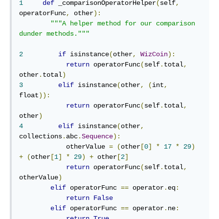
1
def
 _comparisonOperatorHelper
(
self
,
operatorFunc
,
 other
):
"""A helper method for our comparison 
dunder methods."""
2
if
 isinstance
(
other
,
WizCoin
):
return
 operatorFunc
(
self
.
total
,
other
.
total
)
3
elif
 isinstance
(
other
,
(
int
,
float
)):
return
 operatorFunc
(
self
.
total
,
other
)
4
elif
 isinstance
(
other
,
collections
.
abc
.
Sequence
):
            otherValue 
=
(
other
[
0
]
*
17
*
29
)
+
(
other
[
1
]
*
29
)
+
 other
[
2
]
return
 operatorFunc
(
self
.
total
,
otherValue
)
elif
 operatorFunc 
==
 operator
.
eq
:
return
False
elif
 operatorFunc 
==
 operator
.
ne
:
return
True