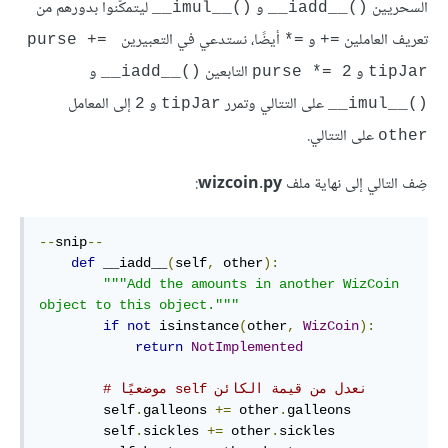
السحريين
و
ليتمكّنوا بدورهم من
()__imul__
()__iadd__
تعريف العاملين
و
أيضًا، نستدعي في التعبيرين
purse += 
=*
=+
و
التابعين
و
()__iadd__
purse *= 2
tipJar
على التتالي وتمرر
و
إلى المعامل
2
tipJar
()__imul__
على التتالي.
other
ضِف التالي إلى نهاية ملف
wizcoin.py
:
--
snip
--
def
 __iadd__
(
self
,
 other
):
"""Add the amounts in another WizCoin 
object to this object."""
if
not
 isinstance
(
other
,
WizCoin
):
return
NotImplemented
# نعدل من قيمة الكائن‫ self موضعيًا
        self
.
galleons 
+=
 other
.
galleons

        self
.
sickles 
+=
 other
.
sickles
