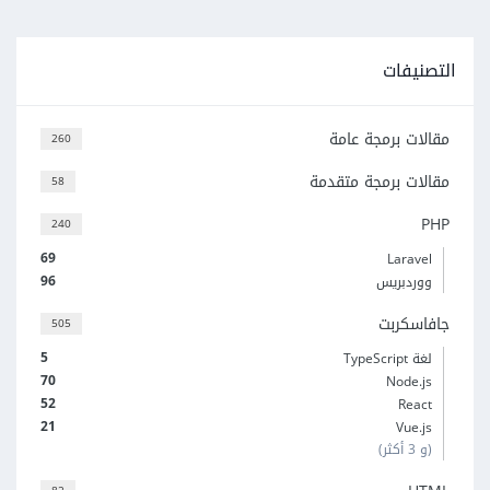
التصنيفات
مقالات برمجة عامة
260
مقالات برمجة متقدمة
58
PHP
240
69
Laravel
96
ووردبريس
جافاسكربت
505
5
لغة TypeScript
70
Node.js
52
React
21
Vue.js
(و 3 أكثر)