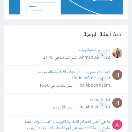
أحدث أسئلة البرمجة
سؤال عن تعلم البرمجه
5
Ahmed Alhafiz2 · نشر
الثلاثاء في 21:45
كيف ارفع مشروعي بالواجهات الأمامية والخلفية على
استضافة InfinityFree؟
4
Hiba Abdalrheem · نشر
الثلاثاء في 16:50
لغة solidity
3
Hiba Abdalrheem · نشر
20 يوليو
ما هي أفضل المصادر المجانية (كورسات، كتب، أدوات) لتعلّم
واحترام لغة C++، وما هي أهم الأخطاء الشائعة التي يجب