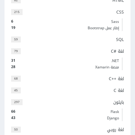
HTML
82
CSS
215
6
Sass
19
إطار عمل Bootstrap
SQL
59
لغة C#‎
79
31
‎.NET
28
منصة Xamarin
لغة C++‎
68
لغة C
45
بايثون
297
66
Flask
43
Django
لغة روبي
50