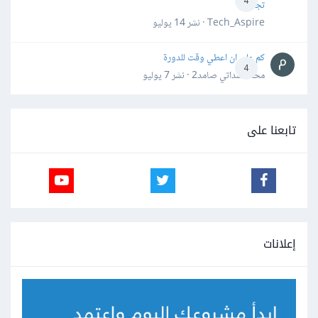
4
تجنبها؟
Tech_Aspire · نشر
14 يوليو
كم علي ان اعطي وقت للدورة
4
محمد سداتي صامد2 · نشر
7 يوليو
تابعنا على
إعلانات