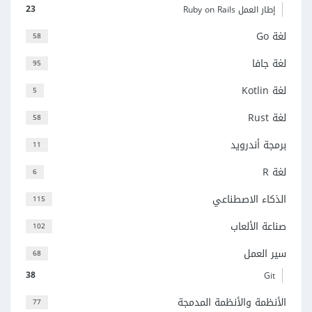
23
إطار العمل Ruby on Rails
لغة Go
58
لغة جافا
95
لغة Kotlin
5
لغة Rust
58
برمجة أندرويد
11
لغة R
6
الذكاء الاصطناعي
115
صناعة الألعاب
102
سير العمل
68
38
Git
الأنظمة والأنظمة المدمجة
77