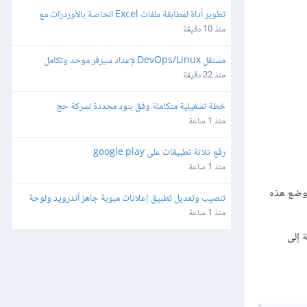
تطوير أداة لمطابقة ملفات Excel الخاصة بالأوردرات مع 
ملفات تقفيلات شركة شحن
منذ 10 دقيقة
مستقل DevOps/Linux لإعداد سيرفر موحد وتكامل 
WhatsApp Automation - API Gateway
منذ 22 دقيقة
خطة تشغيلية متكاملة وفق بنود محددة لشركة حج
منذ 1 ساعة
رفع ثلاثة تطبيقات على google play
منذ 1 ساعة
 وضع هذه
تنصيب وتعديل تطبيق إعلانات مبوبة جاهز أندرويد ولوحة 
تحكم منصة سوقنا
منذ 1 ساعة
ة إلى