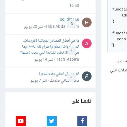
16:50
functi
    ad
لغة solidity
}

3
Hiba Abdalrheem · نشر
20 يوليو
functi
  echo
ما هي أفضل المصادر المجانية (كورسات،
كتب، أدوات) لتعلّم واحترام لغة C++، وما
4
هي أهم الأخطاء الشائعة التي يجب تجنبها؟
Tech_Aspire · نشر
14 يوليو
دامها
ملات التي
كم علي ان اعطي وقت للدورة
4
محمد سداتي صامد2 · نشر
7 يوليو
تابعنا على