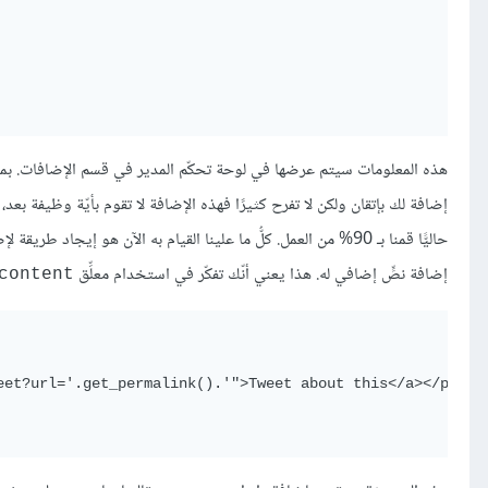
هذه المعلومات سيتم عرضها في لوحة تحكّم المدير في قسم الإضافات. بمجر
إضافة لك بإتقان ولكن لا تفرح كثيرًا فهذه الإضافة لا تقوم بأيّة وظيفة بعد،
حاليًّا قمنا بـ 90% من العمل. كلُّ ما علينا القيام به الآن هو إ
إضافة نصٍّ إضافي له. هذا يعني أنّك تفكّر في استخدام معلِّق
content
et?url='.get_permalink().'">Tweet about this</a></p>';
