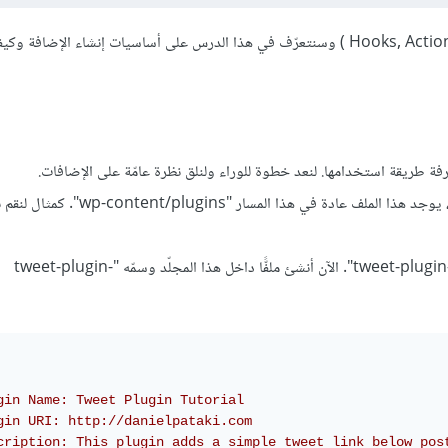
(Hooks, Actions, Filtres ) وسنتعرّف في هذا الدرس على أساسيات إنشاء الإضافة و
عرفة طريقة استخدامها. لنعد خطوة للوراء ولنلق نظرة عامّة على الإضافات.
يتم وضع الإضافات في المجلّد الرئيسي للإضافات في موقعك ووردبريس، يوجد هذا الملف عادة في هذا المسار
أوّلا، فلننشئ مجلّدًا في مجلّد الإضافات الرئيسي ولنسمّه مثلا "tweet-plugin-tutorial". الآن أنشئ ملفًّا داخل هذا المجلّد وسمّه "tweet-plugin-
gin Name: Tweet Plugin Tutorial

gin URI: http://danielpataki.com

cription: This plugin adds a simple tweet link below post