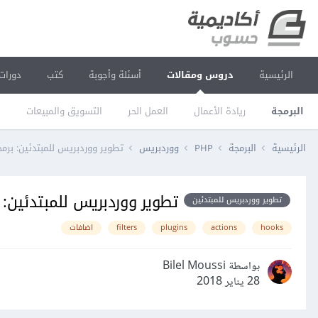
الرئيسية
دروس ومقالات
أسئلة وأجوبة
كتب
دورات
البرمجة
ريادة الأعمال
العمل الحر
التسويق والمبيعات
ا
الرئيسية
البرمجة
PHP
ووردبريس
تطوير ووردبريس للمبتدئين: برم
تطوير ووردبريس للمبتدئين:
تطوير ووردبريس للمبتدئين
hooks
actions
plugins
filters
اضافات
بواسطة Bilel Moussi
28 يناير 2018