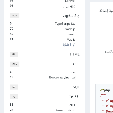
69
Laravel
96
ووردبريس
كيفية إضافة
جافاسكربت
505
5
لغة TypeScript
70
Node.js
52
React
21
Vue.js
(و 3 أكثر)
 "wp-content/plugins". كمثال لنقم بإنشاء
HTML
82
CSS
215
6
Sass
19
إطار عمل Bootstrap
SQL
59
<?
لغة C#‎
/**

79
 * Plu
31
‎.NET
 * Plu
28
منصة Xamarin
 * Des