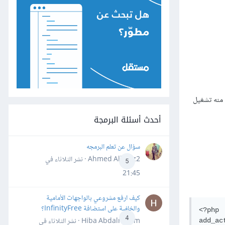
 منه تشغيل
أحدث أسئلة البرمجة
سؤال عن تعلم البرمجه
Ahmed Alhafiz2 · نشر
الثلاثاء في
5
21:45
كيف ارفع مشروعي بالواجهات الأمامية
والخلفية على استضافة InfinityFree؟
<?php 

4
Hiba Abdalrheem · نشر
الثلاثاء في
add_ac