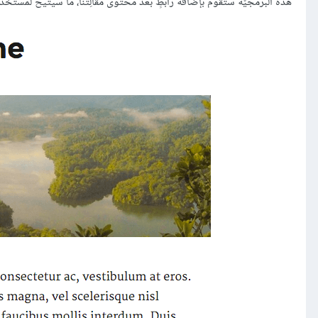
هذه البرمجيّة ستقوم بإضافة رابطٍ بعد محتوى مقالِتنا، ما سيتيح لمستخد