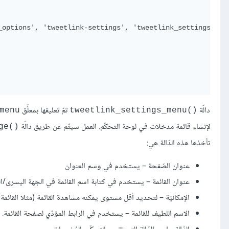
_options', 'tweetlink-settings', 'tweetlink_settings_page
دالّة
تمّ تعليقها بمعلِّق
menu
()tweetlink_settings_menu
لإنشاء قائمة مدخلات في لوحة التحكّم. العمل سيتّم عن طريق دالّة
()add_menu_page
تأخذها هذه الدّالة هي:
عنوان الصّفحة – يستخدم في وسم العنوان
عنوان القائمة – يستخدم في كتابة اسم القائمة في الجهة اليسرى/ال
الإمكانيّة – لتحديد أقل مستوى يمكنه مشاهدة القائمة (مثلا القائم
الاسم اللطيف للقائمة – يستخدم في الرابط المؤدّي لصفحة القائمة.