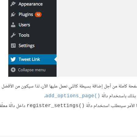
صفحة كاملة من أجل إضافة بسيطة كالتّي نعمل عليها الآن، لذا سيكون من الأفضل
بذلك باستخدام دالّة
.
()add_options_page
 الأمر سيتطلب استخدام دالّة
داخل دالّة معلّق
()register_settings