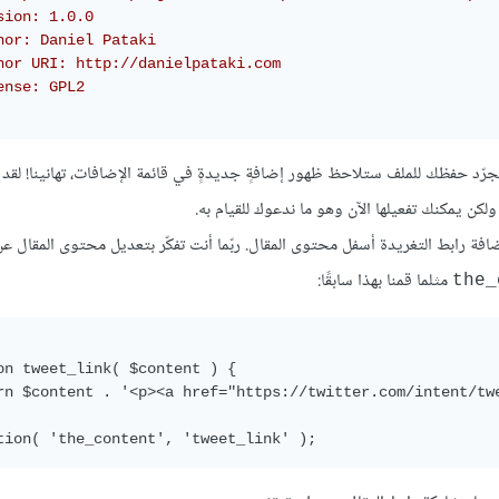
sion: 1.0.0

hor: Daniel Pataki

hor URI: http://danielpataki.com

ense: GPL2

ّد حفظك للملف ستلاحظ ظهور إضافةٍ جديدةٍ في قائمة الإضافات، تهانينا! لقد 
 ولكن يمكنك تفعيلها الآن وهو ما ندعوك للقيام به.
يجاد طريقة لإضافة رابط التغريدة أسفل محتوى المقال. ربّما أنت تفكّر بتعديل محتوى المقال
مثلما قمنا بهذا سابقًا:
the_
on tweet_link( $content ) {

rn $content . '<p><a href="https://twitter.com/intent/twe