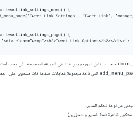
on tweetlink_settings_menu() {

d_menu_page('Tweet Link Settings', 'Tweet Link', 'manage
on tweetlink_settings_page() {

 '<div class="wrap"><h2>Tweet Link Options</h2></div>';

. حسب دليل الووردبريس هذه هي الطريقة الصحيحة التّي يجب استخ
admin_
التي تأخذ مجموعة مُعامِلات صفحة ذات مستوى أعلى. المعا
يمنى من لوحة تحكم المدير.
ة ستكون ظاهرة فقط للمدير والمحرّرين)