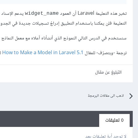
تخبر هذه التعليمة Laravel أن العمود
widget_name
التعليمة فلن يمكننا باستخدام التطبيق إدراجُ تسجيلات جديدة في الجدول
سنستخدم في الدرس التالي النموذج الذي أنشأناه أعلاه مع معمل النماذج Model factory في Laravel لملْء تسجيلات في جدول
ترجمة -وبتصرّف- للمقال
How to Make a Model in Laravel 5.1
لصا
التبليغ عن مقال
اذهب الى مقالات البرمجة
0 تعليقات
لا توجد أية تعليقات بعد