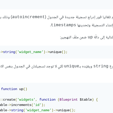
 تلقائيا فور إدراج تسجيلة جديدة في الجدول (
) وذلك ب
autoincrement
.
timestamps
ضمن ملفّ التهجير:
up
->
string
(
'widget_name'
)->
unique
();
وع
ويقيّده بـ
لكي لا توجد تسجيلتان في الجدول بنفس الا
unique
string
function
 up
()
::
create
(
'widgets'
,
function
(
Blueprint
 $table
)
{
able
->
increments
(
'id'
);
able
->
string
(
'widget_name'
)->
unique
();