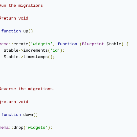
Run the migrations.

@return void

function
 up
()
hema
::
create
(
'widgets'
,
function
(
Blueprint
 $table
)
{
  $table
->
increments
(
'id'
);
  $table
->
timestamps
();
;
Reverse the migrations.

@return void

function
 down
()
hema
::
drop
(
'widgets'
);