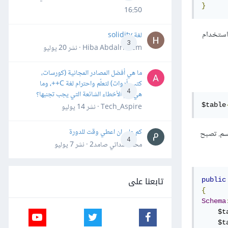
}
16:50
استخدام
لغة solidity
3
Hiba Abdalrheem · نشر
20 يوليو
ما هي أفضل المصادر المجانية (كورسات،
كتب، أدوات) لتعلّم واحترام لغة C++، وما
4
هي أهم الأخطاء الشائعة التي يجب تجنبها؟
$table
Tech_Aspire · نشر
14 يوليو
كم علي ان اعطي وقت للدورة
سم. تصبح
4
محمد سداتي صامد2 · نشر
7 يوليو
تابعنا على
public
{
Schema
    $t
    $t