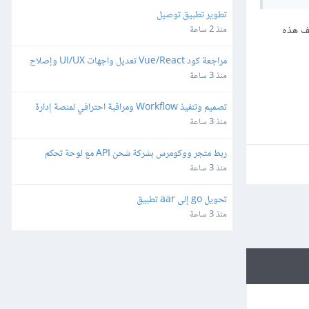
تطوير تطبيق توصيل
لم نضف هذه
منذ 2 ساعة
مراجعة كود Vue/React تعديل واجهات UI/UX وإصلاح 
ثغرات
منذ 3 ساعة
تصميم وتنفيذ Workflow ومراقبة احترافي لمنصة إدارة 
شبكات وميكروتك مبنية على Laravel/Radius
منذ 3 ساعة
ربط متجر ووكومرس بشركة شحن API مع لوحة تحكم 
مخصصة
منذ 3 ساعة
تحويل go إلى aar تطبيق
منذ 3 ساعة