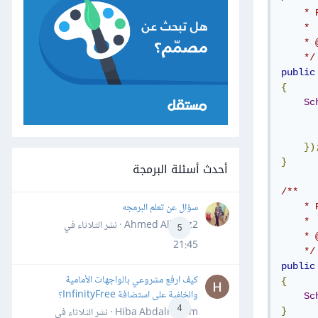
    * 
    *

    * 
    */
public
{
Sc
      
      
})
}
أحدث أسئلة البرمجة
/**

سؤال عن تعلم البرمجه
    * 
    *

Ahmed Alhafiz2 · نشر
الثلاثاء في
5
    * 
21:45
    */
public
كيف ارفع مشروعي بالواجهات الأمامية
{
والخلفية على استضافة InfinityFree؟
Sc
4
Hiba Abdalrheem · نشر
الثلاثاء في
}