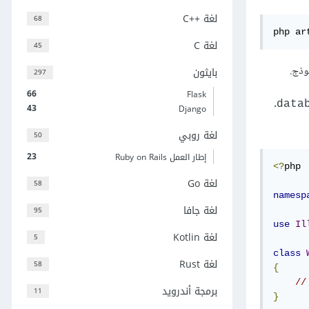
لغة C++‎
68
php ar
لغة C
45
وذج.
بايثون
297
66
Flask
.
data
43
Django
لغة روبي
50
23
إطار العمل Ruby on Rails
<?
php

لغة Go
58
namesp
لغة جافا
95
use
Il
لغة Kotlin
5
class
لغة Rust
58
{
//
برمجة أندرويد
11
}