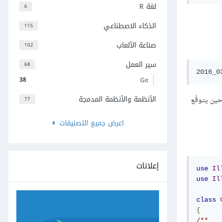
لغة R
6
الذكاء الاصطناعي
115
صناعة الألعاب
102
سير العمل
68
2016_0
38
Git
الأنظمة والأنظمة المدمجة
 كبير Uppercase، في حين يتوقّع
77
اعرض جميع التصنيفات
إعلانات
use
Il
use
Il
class
{
/**
