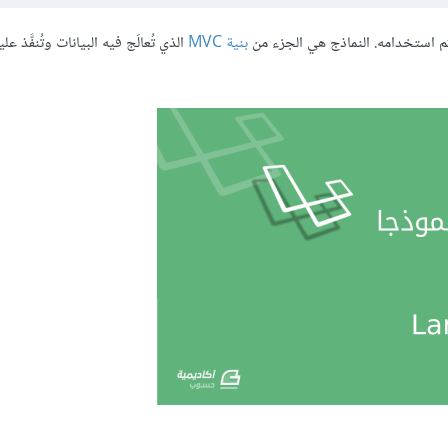
بنية MVC
الذي تُعالَج فيه البيانات وتُنفَّذ عل