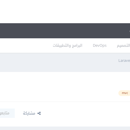
لتصميم
DevOps
البرامج والتطبيقات
mvc
متابعو
مشاركة