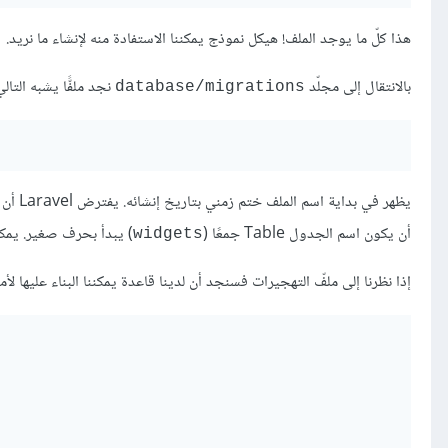
هذا كلّ ما يوجد الملف! هيكل نموذج يمكننا الاستفادة منه لإنشاء ما نريد.
بالانتقال إلى مجلّد
نجد ملفًّا يشبه التالي
database/migrations
يظهر في بداية اسم الملف ختم زمني بتاريخ إنشائه. يفترض Laravel أن اسم النموذج كلمة مفردة (
أن يكون اسم الجدول Table جمعًا (
) يبدأ بحرف صغير. يمكن
widgets
إذا نظرنا إلى ملفّ التهجيرات فسنجد أن لدينا قاعدة يمكننا البناء عليها لأمور