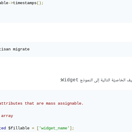
able
->
timestamps
();
tisan migrate
ف الخاصيّة التالية إلى النموذج
:
Widget
attributes that are mass assignable.

array

ted
 $fillable 
=
[
'widget_name'
];