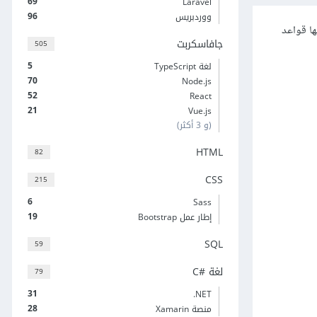
69
Laravel
96
ووردبريس
يها قواعد
جافاسكربت
505
5
لغة TypeScript
70
Node.js
52
React
21
Vue.js
(و 3 أكثر)
HTML
82
CSS
215
6
Sass
19
إطار عمل Bootstrap
SQL
59
لغة C#‎
79
31
‎.NET
28
منصة Xamarin