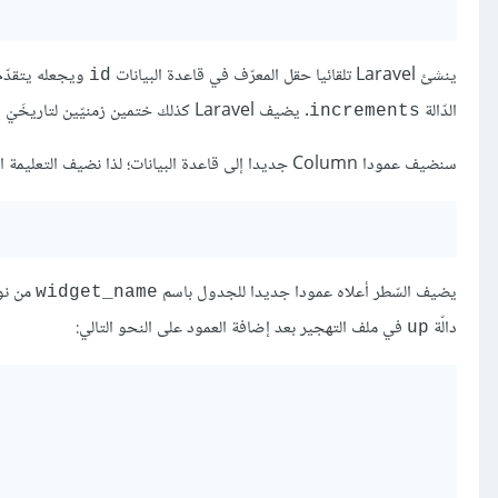
ينشئ Laravel تلقائيا حقل المعرّف في قاعدة البيانات
ويجعله يتقدّم
id
الدّالة
. يضيف Laravel كذلك ختمين زمنيّين لتاريخَيْ إنشاء التسجيلة وتحديثها
increments
سنضيف عمودا Column جديدا إلى قاعدة البيانات؛ لذا نضيف التعليمة التالية إلى دالّة
يضيف السّطر أعلاه عمودا جديدا للجدول باسم
من ن
widget_name
دالّة
في ملف التهجير بعد إضافة العمود على النحو التالي:
up