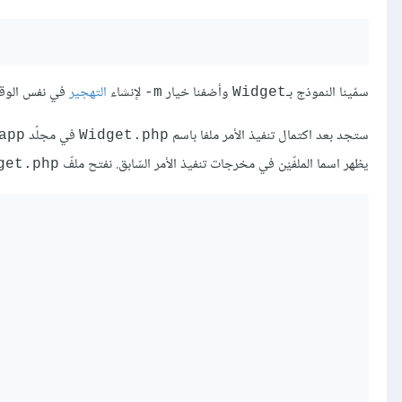
سمّينا النموذج بـ
وأضفنا خيار
لإنشاء
التهجير
في نفس الوقت.
m-
Widget
ستجد بعد اكتمال تنفيذ الأمر ملفا باسم
في مجلّد
app
Widget.php
يظهر اسما الملفّيْن في مخرجات تنفيذ الأمر السّابق. نفتح ملفّ
get.php