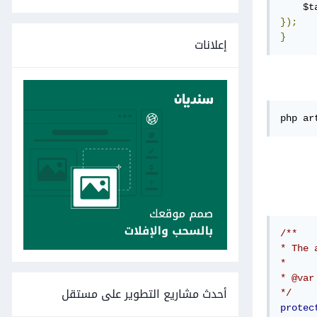
    $t
});
}
إعلانات
php ar
/**

* The 
*

* @var 
أحدث مشاريع التطوير على مستقل
*/
protec