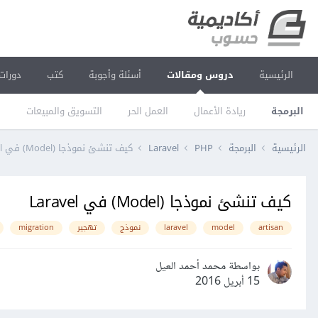
الرئيسية
دروس ومقالات
أسئلة وأجوبة
كتب
دورات
البرمجة
ريادة الأعمال
العمل الحر
التسويق والمبيعات
ا
الرئيسية
البرمجة
PHP
Laravel
كيف تنشئ نموذجا (Model) في Laravel
كيف تنشئ نموذجا (Model) في Laravel
artisan
model
laravel
نموذج
تهجير
migration
بواسطة محمد أحمد العيل
15 أبريل 2016