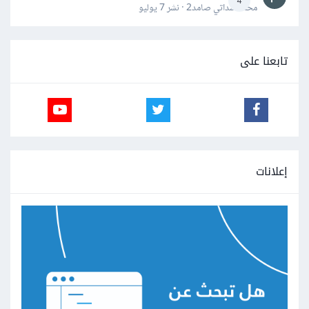
4
محمد سداتي صامد2 · نشر
7 يوليو
تابعنا على
إعلانات