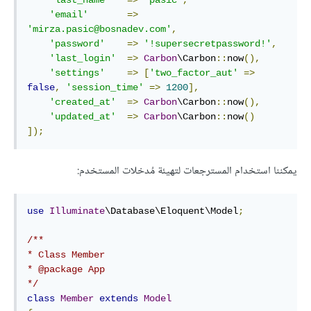
'last_name'
=>
'pasic'
,
'email'
=>
'mirza.pasic@bosnadev.com'
,
'password'
=>
'!supersecretpassword!'
,
'last_login'
=>
Carbon
\Carbon
::
now
(),
'settings'
=>
[
'two_factor_aut'
=>
false
,
'session_time'
=>
1200
],
'created_at'
=>
Carbon
\Carbon
::
now
(),
'updated_at'
=>
Carbon
\Carbon
::
now
()
]);
يمكننا استخدام المسترجعات لتهيئة مُدخلات المستخدم:
use
Illuminate
\Database\Eloquent\Model
;
/**

* Class Member

* @package App

*/
class
Member
extends
Model