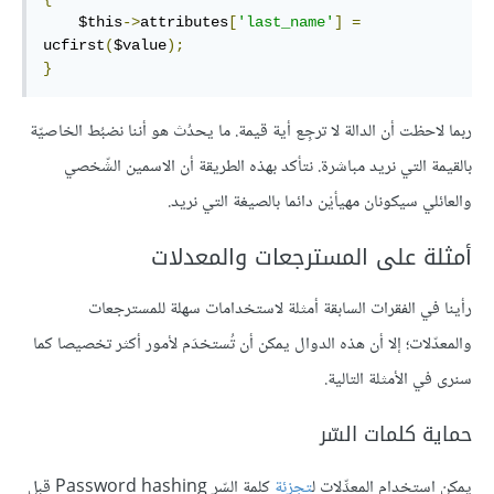
    $this
->
attributes
[
'last_name'
]
=
ucfirst
(
$value
);
}
ربما لاحظت أن الدالة لا ترجِع أية قيمة. ما يحدُث هو أننا نضبُط الخاصيّة
بالقيمة التي نريد مباشرة. نتأكد بهذه الطريقة أن الاسمين الشّخصي
والعائلي سيكونان مهيأيْن دائما بالصيغة التي نريد.
أمثلة على المسترجعات والمعدلات
رأينا في الفقرات السابقة أمثلة لاستخدامات سهلة للمسترجعات
والمعدّلات؛ إلا أن هذه الدوال يمكن أن تُستخدَم لأمور أكثر تخصيصا كما
سنرى في الأمثلة التالية.
حماية كلمات السّر
يمكن استخدام المعدِّلات ل
تجزئة
كلمة السّر Password hashing قبل