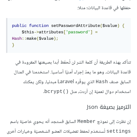
حفظها في قاعدة البيانات؛ مثلا:
public
function
 setPasswordAttribute
(
$value
)
{
    $this
->
attributes
[
'password'
]
=
Hash
::
make
(
$value
);
}
تتأكد بهذه الطريقة أن كلمة السّر لن تُحفَظ أبدا بصيغتها المقروءة في
قاعدة البيانات، وهو ما يعدّ إجراء أمنيًّا أساسيا. استخدمنا في المثال
السابق صنف
الذي يوفّره Laravel مبدئيا، ولكن يمكنك
Hash
استخدام دوال تعميّة إن أردت، مثل
.
()bcrypt
الترميز بصيغة Json
إن نظرت إلى نموذج
السابق فستجد أنه يحوي خاصيّة باسم
Member
تُستخدَم لحفظ تفضيلات العضو الشخصيّة وخيارات أخرى
settings