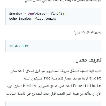
ثم نستخدم الحقل
كما في المثال التالي:
last_login
$member 
=
App
\Member
::
find
(
1
);
echo $member
->
last_login
;
يظهر الحقل كما يلي:
11.07
.
2016.
تعريف معدل
تشبه آلية تسميّة المعدِّل تعريفَ المسترجع، مع فرق إحلال
مكان
set
. إذا أردنا تعريف معدِّل للخاصيّة
فسيكون اسمُه
foo
get
. نعود لمثال النموذج
السابق. نريد
Member
setFooAttribute
الآن أن نتأكد من تهيئة اسم العضو
قبل
حفظ النموذج في قاعدة البيانات: