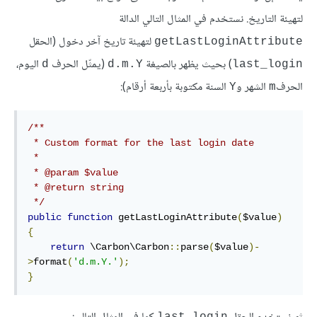
لتهيئة التاريخ. نستخدم في المثال التالي الدالة
لتهيئة تاريخ آخر دخول (الحقل
getLastLoginAttribute
) بحيث يظهر بالصيغة
(يمثّل الحرف
اليوم،
d
d.m.Y
last_login
الحرف
الشهر و
السنة مكتوبة بأربعة أرقام):
Y
m
/**

 * Custom format for the last login date

 * 

 * @param $value

 * @return string

 */
public
function
 getLastLoginAttribute
(
$value
)
{
return
 \Carbon\Carbon
::
parse
(
$value
)-
>
format
(
'd.m.Y.'
);
}