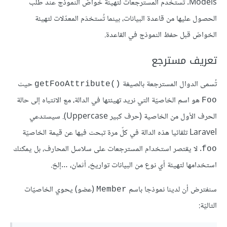
Models. تُستخدم المسترجعات لتهيئة خواصّ النموذج عند طلب
الحصول عليها من قاعدة البيانات، بينما تُستخدَم المعدّلات لتهيئة
الخواصّ قبل حفظ النموذج في القاعدة.
تعريف مسترجع
تُسمى الدوال المسترجعة بالصيغة
حيث
()getFooAttribute
هو اسم الخاصيّة التي نريد تهيئتها في الدالة، مع الانتباه إلى حالة
Foo
الحرف الأول من الخاصية (حرف كبير Uppercase). سيستدعي
Laravel تلقائيا هذه الدالة في كلّ مرة تبحث فيها عن قيمة الخاصيّة
. لا يقتصر استخدام المسترجعات على سلاسل المحارف، بل يمكنك
foo
استخدامها لتهيئة أي نوع من البيانات تواريخ، أثمان، …إلخ.
سنفترض أن لدينا نموذجا باسم
(عضو) يحوي الخاصيّات
Member
التاليّة: