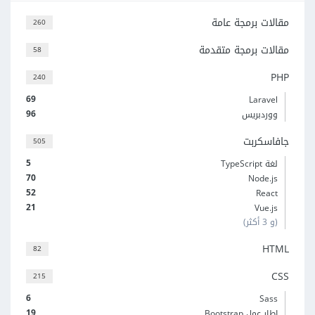
مقالات برمجة عامة
260
مقالات برمجة متقدمة
58
PHP
240
69
Laravel
96
ووردبريس
جافاسكربت
505
5
لغة TypeScript
70
Node.js
52
React
21
Vue.js
(و 3 أكثر)
HTML
82
CSS
215
6
Sass
19
إطار عمل Bootstrap