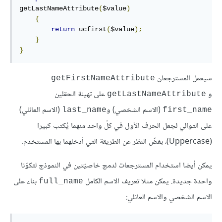
getLastNameAttribute
(
$value
)
{
return
 ucfirst
(
$value
);
}
}
سيعمل المسترجعان
getFirstNameAttribute
و
على تهيئة الحقلين
getLastNameAttribute
(الاسم الشخصي) و
(الاسم العائلي)
last_name
first_name
على التوالي لجعل الحرف الأول في كلّ واحد منهما يُكتب كبيرا
(Uppercase)، بغضّ النظر عن الطريقة التي أدخلهما بها المستخدم.
يمكن أيضا استخدام المسترجعات لدمج خاصيّتين في النموذج لتكوّنا
واحدة جديدة. يمكن مثلا تعريف الاسم الكامل
بناء على
full_name
الاسم الشخصي والاسم العائلي: