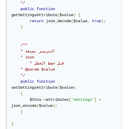
    */
public
function
getSettingsAttribute
(
$value
)
{
return
 json_decode
(
$value
,
true
);
}
/**

    * الترميز بصيغة 

    * Json

	* قبل حفظ الحقل

    * @param $value

    */
public
function
setSettingsAttribute
(
$value
)
{
        $this
->
attributes
[
'settings'
]
=
json_encode
(
$value
);
}
}