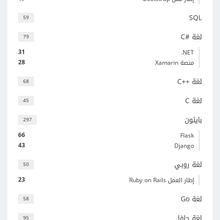
SQL
59
لغة C#‎
79
31
‎.NET
28
منصة Xamarin
لغة C++‎
68
لغة C
45
بايثون
297
66
Flask
43
Django
لغة روبي
50
23
إطار العمل Ruby on Rails
لغة Go
58
لغة جافا
95