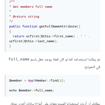
/**

* Get members full name

* 

* @return string

*/
public
function
 getFullNameAttribute
()
{
return
 ucfirst
(
$this
->
first_name
)
.
' '
.
ucfirst
(
$this
->
last_name
);
}
ثم يمكننا استخدامه كما لو كان فعلا يوجد حقل باسم
full_name
في النموذج:
$member 
=
App
\Member
::
find
(
1
);
echo $member
->
full_name
;
يمكنك إن أردت استخدام المسترجعات على أنواع بيانات أخرى. مثلا،