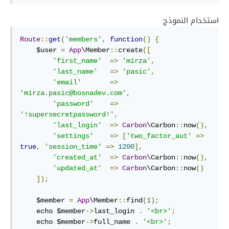
استخدام النموذج
Route
::
get
(
'members'
,
function
()
{
    $user 
=
App
\Member
::
create
([
'first_name'
=>
'mirza'
,
'last_name'
=>
'pasic'
,
'email'
=>
'mirza.pasic@bosnadev.com'
,
'password'
=>
'!supersecretpassword!'
,
'last_login'
=>
Carbon
\Carbon
::
now
(),
'settings'
=>
[
'two_factor_aut'
=>
true
,
'session_time'
=>
1200
],
'created_at'
=>
Carbon
\Carbon
::
now
(),
'updated_at'
=>
Carbon
\Carbon
::
now
()
]);
    $member 
=
App
\Member
::
find
(
1
);
    echo $member
->
last_login 
.
'<br>'
;
    echo $member
->
full_name 
.
'<br>'
;