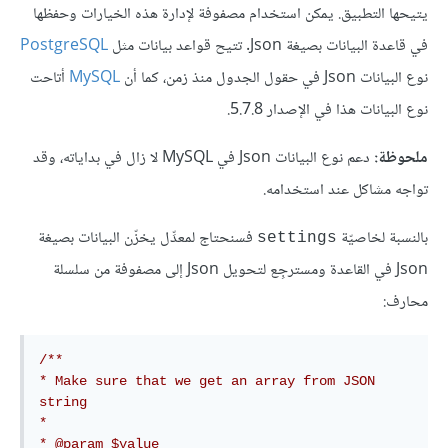
يتيحها التطبيق. يمكن استخدام مصفوفة لإدارة هذه الخيارات وحفظها
في قاعدة البيانات بصيغة Json. تتيح قواعد بيانات مثل
PostgreSQL
نوع البيانات Json في حقول الجدول منذ زمن، كما أن
MySQL
أتاحت
نوع البيانات هذا في الإصدار 5.7.8.
ملحوظة:
دعم نوع البيانات Json في MySQL لا زال في بداياته، وقد
تواجه مشاكل عند استخدامه.
بالنسبة لخاصيّة
فسنحتاج لمعدِّل يخزّن البيانات بصيغة
settings
Json في القاعدة ومسترجِع لتحويل Json إلى مصفوفة من سلسلة
محارف:
/**

* Make sure that we get an array from JSON 
string 

*

* @param $value
