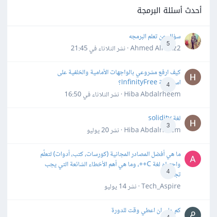
أحدث أسئلة البرمجة
سؤال عن تعلم البرمجه
5
Ahmed Alhafiz2 · نشر
الثلاثاء في 21:45
كيف ارفع مشروعي بالواجهات الأمامية والخلفية على
استضافة InfinityFree؟
4
Hiba Abdalrheem · نشر
الثلاثاء في 16:50
لغة solidity
3
Hiba Abdalrheem · نشر
20 يوليو
ما هي أفضل المصادر المجانية (كورسات، كتب، أدوات) لتعلّم
واحترام لغة C++، وما هي أهم الأخطاء الشائعة التي يجب
4
تجنبها؟
Tech_Aspire · نشر
14 يوليو
كم علي ان اعطي وقت للدورة