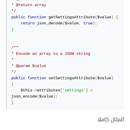
* @return array

*/
public
function
 getSettingsAttribute
(
$value
)
{
return
 json_decode
(
$value
,
true
);
}
/**

* Encode an array to a JSON string

* 

* @param $value

*/
public
function
 setSettingsAttribute
(
$value
)
{
    $this
->
attributes
[
'settings'
]
=
json_encode
(
$value
);
}
المثال كاملا