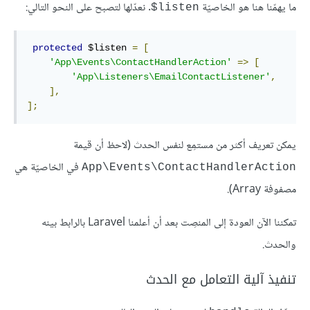
ما يهمّنا هنا هو الخاصيّة
. نعدّلها لتصبح على النحو التالي:
listen$
protected
 $listen 
=
[
'App\Events\ContactHandlerAction'
=>
[
'App\Listeners\EmailContactListener'
,
],
];
يمكن تعريف أكثر من مستمِع لنفس الحدث (لاحظ أن قيمة
في الخاصيّة هي
App\Events\ContactHandlerAction
مصفوفة Array).
تمكننا الآن العودة إلى المنصِت بعد أن أعلمنا Laravel بالرابط بينه
والحدث.
تنفيذ آلية التعامل مع الحدث