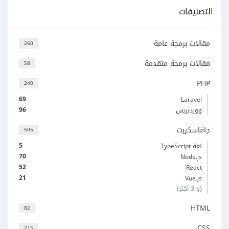
التصنيفات
مقالات برمجة عامة
260
مقالات برمجة متقدمة
58
PHP
240
69
Laravel
96
ووردبريس
جافاسكربت
505
5
لغة TypeScript
70
Node.js
52
React
21
Vue.js
(و 3 أكثر)
HTML
82
CSS
215