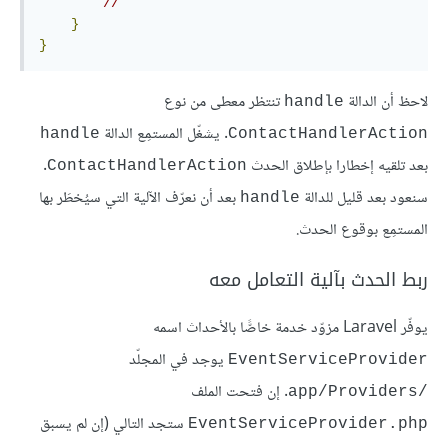
//
}
}
لاحظ أن الدالة
تنتظر معطى من نوع
handle
. يشغّل المستمِع الدالة
handle
ContactHandlerAction
بعد تلقيه إخطارا بإطلاق الحدث
.
ContactHandlerAction
سنعود بعد قليل للدالة
بعد أن نعرّف الآلية التي سيُخطَر بها
handle
المستمِع بوقوع الحدث.
ربط الحدث بآلية التعامل معه
يوفّر Laravel مزوّد خدمة خاصًّا بالأحداث اسمه
يوجد في المجلّد
EventServiceProvider
. إن فتحت الملف
/app/Providers
ستجد التالي (إن لم يسبق
EventServiceProvider.php