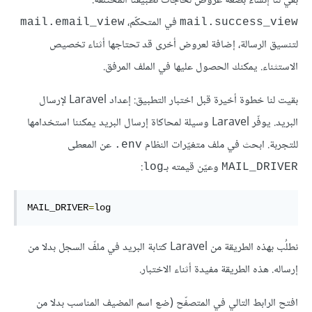
بقي لنا إنشاء بضعة عروض لحاجات تطبيقنا المختلفة:
في المتحكّم،
mail.email_view
mail.success_view
لتنسيق الرسالة، إضافة لعروض أخرى قد تحتاجها أثناء تخصيص
الاستثناء. يمكنك الحصول عليها في الملف المرفق.
بقيت لنا خطوة أخيرة قبل اختبار التطبيق: إعداد Laravel لإرسال
البريد. يوفّر Laravel وسيلة لمحاكاة إرسال البريد يمكننا استخدامها
للتجربة. ابحث في ملف متغيّرات النظام
عن المعطى
env.
وعيّن قيمته بـ
:
log
MAIL_DRIVER
MAIL_DRIVER
=
log
نطلُب بهذه الطريقة من Laravel كتابة البريد في ملفّ السجل بدلا من
إرساله. هذه الطريقة مفيدة أثناء الاختبار.
افتح الرابط التالي في المتصفّح (ضع اسم المضيف المناسب بدلا من