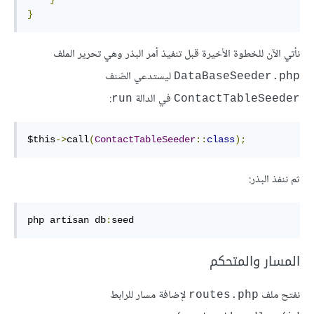
}
نأتي الآن للخطوة الأخيرة قبل تنفيذ أمر البذر وهي تحرير الملف
ليستدعي الصّنف
DataBaseSeeder.php
في الدالة
:
run
ContactTableSeeder
$this
->
call
(
ContactTableSeeder
::
class
);
ثم ننفذ البذر:
php artisan db
:
seed
المسار والمتحكم
نفتح ملف
لإضافة مسار للرابط
routes.php