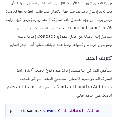
جهزنا المشروع ويمكننا الآن الانتقال إلى الأحداث والتعامل معها. نذكّر
بأننا نريد إرسال بريد لصاحب جهة الاتصال عند طلب رابط به معرّفه. مثلا
نرسل بريدا إلى جهة الاتصال ذات المعرّف
عند زيارة يُعرَض فيها الرابط
6
. نحصُل على البريد الإلكتروني الذي
contacthandler/6/
سنرسل إليه الرسالة من خلال النموذج
؛ إضافة لاسمه
Contact
وموضوع الرسالة وفحواها. ولدنا هذه البيانات تلقائيا أثناء البذر السابق.
تعريف الحدث
يتلخّص الأمر في أننا سننفّذ إجراءً عند وقوع الحدث "زيارة رابط
المعرّف الخاص بجهة الاتصال". سنسميّ الصنف الموافق للحدث
بـ
. نستعين بأداة
لإنشاء
artisan
ContactHandlerAction
الحدث على النحو التالي:
php artisan make
:
event
ContactHandlerAction