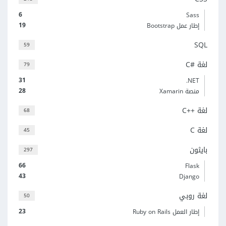
6
Sass
19
إطار عمل Bootstrap
SQL
59
لغة C#‎
79
31
‎.NET
28
منصة Xamarin
لغة C++‎
68
لغة C
45
بايثون
297
66
Flask
43
Django
لغة روبي
50
23
إطار العمل Ruby on Rails