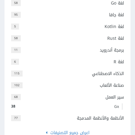
لغة Go
58
لغة جافا
95
لغة Kotlin
5
لغة Rust
58
برمجة أندرويد
11
لغة R
6
الذكاء الاصطناعي
115
صناعة الألعاب
102
سير العمل
68
38
Git
الأنظمة والأنظمة المدمجة
77
اعرض جميع التصنيفات