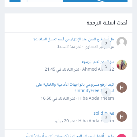
أحدث أسئلة البرمجة
هل أستطيع العمل عند الإنتهاء من قسم تحليل البيانات؟
2
عرفه جابر المنشاوي · نشر
منذ 2 ساعة
سؤال عن تعلم البرمجه
5
Ahmed Alhafiz2 · نشر
الثلاثاء في 21:45
كيف ارفع مشروعي بالواجهات الأمامية والخلفية على
استضافة InfinityFree؟
4
Hiba Abdalrheem · نشر
الثلاثاء في 16:50
لغة solidity
3
Hiba Abdalrheem · نشر
20 يوليو
ما هي أفضل المصادر المجانية (كورسات، كتب، أدوات) لتعلّم