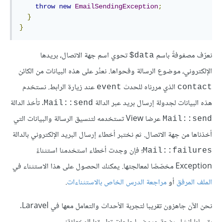
throw
new
EmailSendingException
;
}
}
نعرّف مصفوفةً باسم
تحوي اسم جهة الاتصال، بريدها
data$
الإلكتروني، موضوع الرسالة وفحواها. نعثُر على هذه البيانات من الكائن
الذي مررناه للحدث
عند زيارة الرابط. نستخدم
event
contact
هذه البيانات لجدولة إرسال بريد عبر الدالة
. تأخذ الدالة
Mail::send
عرضا View تستخدمه لتنسيق الرسالة والبيانات التي
Mail::send
أخذناها من جهة الاتصال. ثم نختبر أخطاء إرسال البريد الإلكتروني بالدالة
؛ فإن وجدت أخطاء استخدمنا استثناءً
Mail::failures
Exception مخصّصًا لمعالجتها. يمكنك الحصول على هذا الاستثناء في
الملف المرفق
أو
مراجعة الدرس الخاص بالاستثناءات
.
نحن الآن جاهزون تقريبا لتجربة الأحداث والتعامل معها في Laravel.