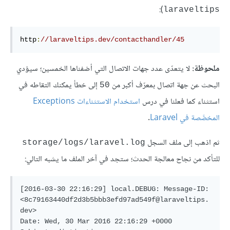
):
laraveltips
http
:
//laraveltips.dev/contacthandler/45
ملحوظة:
لا يتعدّى عدد جهات الاتصال التي أضفناها الخمسين؛ سيؤدي
البحث عن جهة اتصال بمعرّف أكبر من
إلى خطأ يمكنك التقاطه في
50
استثناء كما فعلنا في درس
استخدام الاستثناءات Exceptions
المخصَّصة في Laravel
.
ثم اذهب إلى ملف السجل
storage/logs/laravel.log
للتأكد من نجاح معالجة الحدث؛ ستجد في آخر الملف ما يشبه التالي:
[2016-03-30 22:16:29] local.DEBUG: Message-ID: 
<8c79163440df2d3b5bbb3efd97ad549f@laraveltips.
dev>

Date: Wed, 30 Mar 2016 22:16:29 +0000
