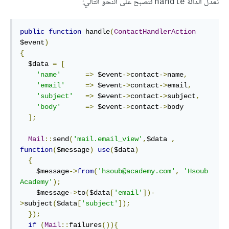
نعدّل الدالة
لتصبح على النحو التالي:
handle
public
function
 handle
(
ContactHandlerAction
$event
)
{
  $data 
=
[
'name'
=>
 $event
->
contact
->
name
,
'email'
=>
 $event
->
contact
->
email
,
'subject'
=>
 $event
->
contact
->
subject
,
'body'
=>
 $event
->
contact
->
body

];
Mail
::
send
(
'mail.email_view'
,
$data 
,
function
(
$message
)
use
(
$data
)
{
    $message
->
from
(
'hsoub@academy.com'
,
'Hsoub 
Academy'
);
    $message
->
to
(
$data
[
'email'
])-
>
subject
(
$data
[
'subject'
]);
});
if
(
Mail
::
failures
()){