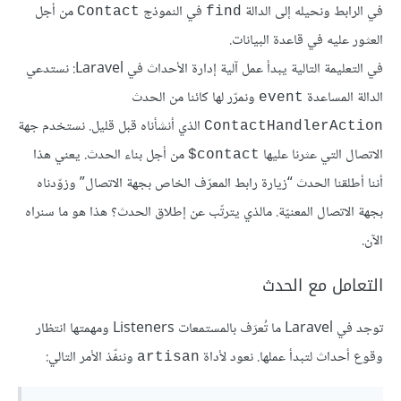
في الرابط ونحيله إلى الدالة
في النموذج
من أجل
Contact
find
العثور عليه في قاعدة البيانات.
في التعليمة التالية يبدأ عمل آلية إدارة الأحداث في Laravel: نستدعي
الدالة المساعدة
ونمرّر لها كائنا من الحدث
event
الذي أنشأناه قبل قليل. نستخدم جهة
ContactHandlerAction
الاتصال التي عثرنا عليها
من أجل بناء الحدث. يعني هذا
contact$
أننا أطلقنا الحدث “زيارة رابط المعرّف الخاص بجهة الاتصال” وزوّدناه
بجهة الاتصال المعنيّة. مالذي يترتّب عن إطلاق الحدث؟ هذا هو ما سنراه
الآن.
التعامل مع الحدث
توجد في Laravel ما تُعرَف بالمستمعات Listeners ومهمتها انتظار
وقوع أحداث لتبدأ عملها. نعود لأداة
وننفّذ الأمر التالي:
artisan