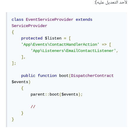
لأحد التعديل عليه):
class
EventServiceProvider
extends
ServiceProvider
{
protected
 $listen 
=
[
'App\Events\ContactHandlerAction'
=>
[
'App\Listeners\EmailContactListener'
,
],
];
public
function
 boot
(
DispatcherContract
$events
)
{
        parent
::
boot
(
$events
);
//
}
}