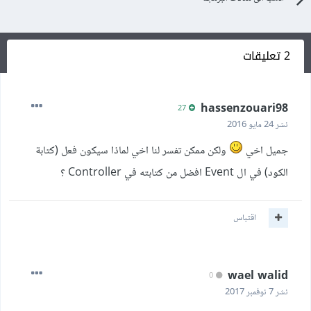
2 تعليقات
hassenzouari98
27
نشر
24 مايو 2016
جميل اخي
ولكن ممكن تفسر لنا اخي لماذا سيكون فعل (كتابة
الكود) في ال Event افضل من كتابته في Controller ؟
اقتباس
wael walid
0
نشر
7 نوفمبر 2017