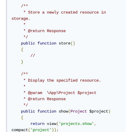
/**

     * Store a newly created resource in 
storage.

     *

     * @return Response

     */
public
function
 store
()
{
//
}
/**

     * Display the specified resource.

     *

     * @param  \App\Project $project

     * @return Response

     */
public
function
 show
(
Project
 $project
)
{
return
 view
(
'projects.show'
,
compact
(
'project'
));