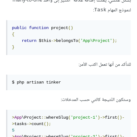
بشكل عكسي، يمكننا إضافة علاقة "الكثير إلى واحد many-to-one"
لنموذج المهام
:
Task
public
function
 project
()
{
return
 $this
->
belongsTo
(
'App\Project'
);
}
للتأكد من أنها تعمل اكتب الأمر:
$ php artisan tinker
وستكون النّتيجة كالتي حسب المدخلات:
>
App
\Project
::
whereSlug
(
'project-1'
)->
first
()-
>
tasks
->
count
();
5
>
App
\Project
::
whereSlug
(
'project-2'
)->
first
()-