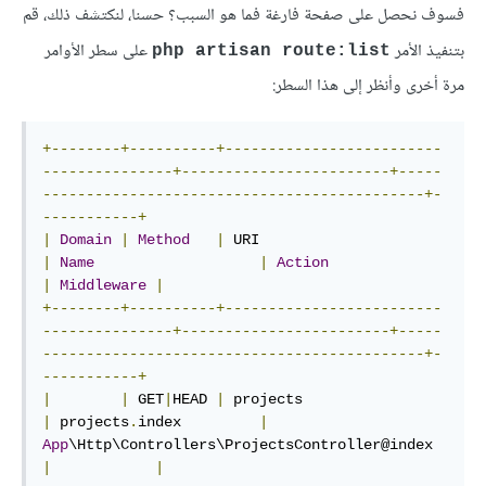
فسوف نحصل على صفحة فارغة فما هو السبب؟ حسنا، لنكتشف ذلك، قم
بتنفيذ الأمر
على سطر الأوامر
php artisan route:list
مرة أخرى وأنظر إلى هذا السطر:
+--------+----------+-------------------------
---------------+------------------------+-----
--------------------------------------------+-
-----------+
|
Domain
|
Method
|
 URI                         
|
Name
|
Action
|
Middleware
|
+--------+----------+-------------------------
---------------+------------------------+-----
--------------------------------------------+-
-----------+
|
|
 GET
|
HEAD 
|
 projects                  
|
 projects
.
index         
|
App
\Http\Controllers\ProjectsController@index   
|
|