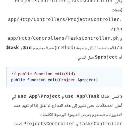
وفي
و
ProjectsController
TasksController
(ملفات
app/Http/Controllers/ProjectsController.
php/
و
app/Http/Controllers/TasksController.ph
) قُم باستبدال كل وظيفة (method) مُعرف بمرجع
بـ
task$
id$
p/
أو
مثل التالي:
project$
// public function edit($id)
public
function
 edit
(
Project
 $project
)
لا تنسَ إضافة
و
في
use App\Project
use App\Task
أعلى المتحكِّمات حتى نشير إلى هذه النماذج. لا تقلق إذا لم تفهم هذه
التغييرات، فسنقوم بعرض الشيفرة البرمجة الكاملة لـ
و
لاحقا.
ProjectsController
TasksController