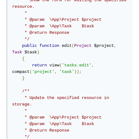
     * Show the form for editing the specified 
resource.

     *

     * @param  \App\Project $project

     * @param  \App\Task    $task

     * @return Response

     */
public
function
 edit
(
Project
 $project
,
Task
 $task
)
{
return
 view
(
'tasks.edit'
,
compact
(
'project'
,
'task'
));
}
/**

     * Update the specified resource in 
storage.

     *

     * @param  \App\Project $project

     * @param  \App\Task    $task

     * @return Response

     */