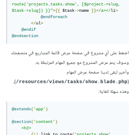
route('projects.tasks.show', [$project->slug, 
$task->slug]) }}"
>{{
 $task
->
name 
}}<
/a></
li
>
@endforeach
</
ul
>
@endif
@endsection
اضغط على أي مشروع في صفحة عرض قائمة المشاريع في متصفحك
وسوف يتم عرض المشروع مع جميع المهام المرتبطة به.
وأخير تَبقى لدينا صفحة عرض المهام
)،
(
resources/views/tasks/show.blade.php/
وهذه سهلة للغاية:
@extends
(
'app'
)
@section
(
'content'
)
<h2>
{!!
 link_to_route
(
'projects.show'
,