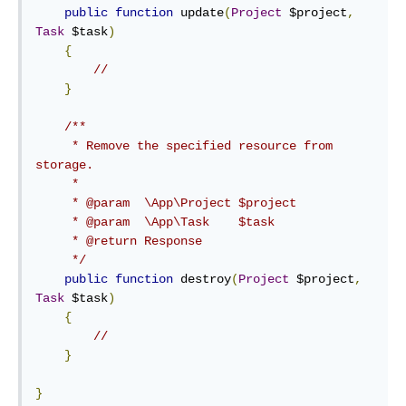
public
function
 update
(
Project
 $project
,
Task
 $task
)
{
//
}
/**

     * Remove the specified resource from 
storage.

     *

     * @param  \App\Project $project

     * @param  \App\Task    $task

     * @return Response

     */
public
function
 destroy
(
Project
 $project
,
Task
 $task
)
{
//
}
}