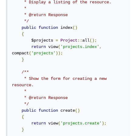
     * Display a listing of the resource.

     *

     * @return Response

     */
public
function
 index
()
{
        $projects 
=
Project
::
all
();
return
 view
(
'projects.index'
,
compact
(
'projects'
));
}
/**

     * Show the form for creating a new 
resource.

     *

     * @return Response

     */
public
function
 create
()
{
return
 view
(
'projects.create'
);
}