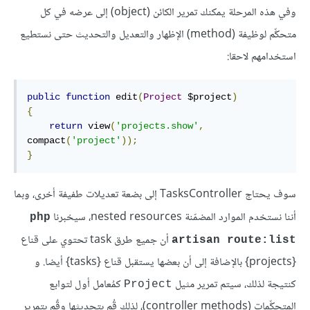
وفي هذه المرحلة يمكنك تمرير الكائن (object) إلى عرضه في كل
متحكِّم لوظيفة (method) الإظهار والتعديل والتحديث حتى نستطيع
استخدامهم لاحقا:
public
function
 edit
(
Project
 $project
)
{
return
 view
(
'projects.show'
,
compact
(
'project'
));
}
سوف يحتاج TasksController إلى بضعة تعديلات طفيفة أخرى، وبما
أننا نستخدم الموارد المضمّنة nested resources، سيخبرنا
php
أن جميع طرق task تحتوي على قناع
artisan route:list
{projects} بالإضافة إلى أن بعضها يستقبل قناع {tasks} أيضا. و
كنتيجة لذلك، سيتم تمرير مثيل
كمُعامل أول لتوابع
Project
المتحكِّمات (controller methods)، لذلك قُم بتحديثها وقٌم بتمرير