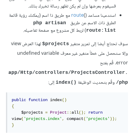
فسيقوم بعرضها وإن لم يكن تظهر رسالة تخبرك بذلك.
استدعينا مساعد ()
route
مع طريق ذا اسم (يمكنك رؤية قائمة
الطرق ذات الاسم عن طريق
php artisan 
) لربط كل مشروع مع صفحة تفاصيله.
route:list
سوف تحتاج أيضا إلى تمرير متغير
لهذا العرض view
projects$
وإلا ستحصل على خطأ متغير غير معرف undefined variable
error. قُم بفتح
app/Http/controllers/ProjectsController.
وقُم بتحديث الوظيفة
إلى:
index
()
php/
public
function
 index
()
{
    $projects 
=
Project
::
all
();
return
view
(
'projects.index'
,
 compact
(
'projects'
));
}