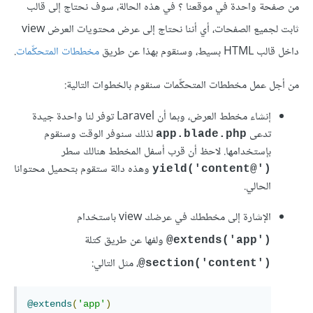
من صفحة واحدة في موقعنا ؟ في هذه الحالة، سوف نحتاج إلى قالب
ثابت لجميع الصفحات، أي أننا نحتاج إلى عرض محتويات العرض view
داخل قالب HTML بسيط، وسنقوم بهذا عن طريق
مخططات المتحكِّمات
.
من أجل عمل مخططات المتحكِّمات سنقوم بالخطوات التالية:
إنشاء مخطط العرض، وبما أن Laravel توفر لنا واحدة جيدة
تدعى
لذلك سنوفر الوقت وسنقوم
app.blade.php
بإستخدامها. لاحظ أن قرب أسفل المخطط هنالك سطر
وهذه دالة ستقوم بتحميل محتوانا
@yield('content
('
الحالي.
الإشارة إلى مخططك في عرضك view باستخدام
ولفها عن طريق كتلة
extends('app@
('
، مثل التالي:
section('content@
('
@extends
(
'app'
)