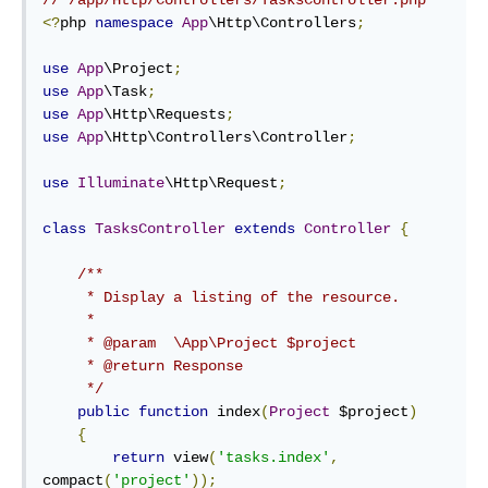
// /app/Http/Controllers/TasksController.php
<?
php 
namespace
App
\Http\Controllers
;
use
App
\Project
;
use
App
\Task
;
use
App
\Http\Requests
;
use
App
\Http\Controllers\Controller
;
use
Illuminate
\Http\Request
;
class
TasksController
extends
Controller
{
/**

     * Display a listing of the resource.

     *

     * @param  \App\Project $project

     * @return Response

     */
public
function
 index
(
Project
 $project
)
{
return
 view
(
'tasks.index'
,
compact
(
'project'
));