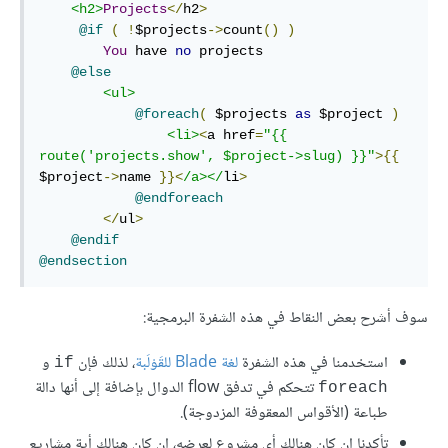
<h2>
Projects
</
h2
>
@if
(
!
$projects
->
count
()
)
You
 have 
no
 projects

@else
<ul>
@foreach
(
 $projects 
as
 $project 
)
<li>
<
a href
=
"{{ 
route('projects.show', $project->slug) }}"
>{{
$project
->
name 
}}<
/a></
li
>
@endforeach
</
ul
>
@endif
@endsection
سوف أشرح بعض النقاط في هذه الشفرة البرمجية:
استخدمنا في هذه الشفرة
لغة Blade للقَوْلَبة
، لذلك فإن
و
if
تتحكم في تدفق flow الدوال بإضافة إلى أنها دالة
foreach
طباعة (الأقواس المعقوفة المزدوجة).
تأكدنا إن كان هنالك أي مشروع لعرضه، إن كان هنالك أية مشاريع