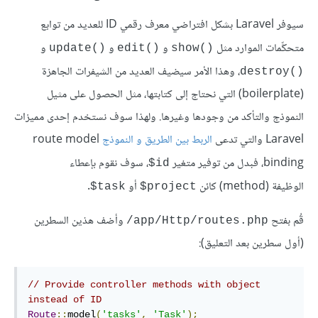
سيوفر Laravel بشكل افتراضي معرف رقمي ID للعديد من توابع
متحكِّمات الموارد مثل
و
و
و
update
()
edit
()
show
()
، وهذا الأمر سيضيف العديد من الشيفرات الجاهزة
destroy
()
(boilerplate) التي نحتاج إلى كتابتها، مثل الحصول على مثيل
النموذج والتأكد من وجودها وغيرها. ولهذا سوف نستخدم إحدى مميزات
Laravel والتي تدعى
الربط بين الطريق و النموذج
route model
binding، فبدل من توفير متغير
، سوف نقوم بإعطاء
id$
الوظيفة (method) كائن
أو
.
task$
project$
قُم بفتح
وأضف هذين السطرين
app/Http/routes.php/
(أول سطرين بعد التعليق):
// Provide controller methods with object 
instead of ID
Route
::
model
(
'tasks'
,
'Task'
);