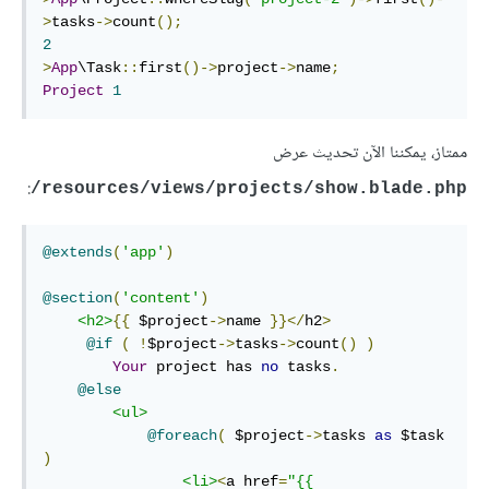
>
tasks
->
count
();
2
>
App
\Task
::
first
()->
project
->
name
;
Project
1
ممتاز، يمكننا الآن تحديث عرض
:
resources/views/projects/show.blade.php/
@extends
(
'app'
)
@section
(
'content'
)
<h2>
{{
 $project
->
name 
}}</
h2
>
@if
(
!
$project
->
tasks
->
count
()
)
Your
 project has 
no
 tasks
.
@else
<ul>
@foreach
(
 $project
->
tasks 
as
 $task 
)
<li>
<
a href
=
"{{ 