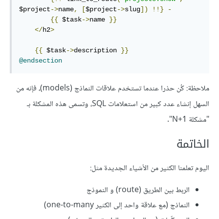
$project
->
name
,
[
$project
->
slug
])
!!}
-
{{
 $task
->
name 
}}
</
h2
>
{{
 $task
->
description 
}}
@endsection
ملاحظة: كُن حذرا عندما تستخدم علاقات النماذج (models)، فإنه من
السهل إنشاء عدد كبير من استعلامات SQL، وتسمى هذه المشكلة بـ
"مشكلة N+1".
الخاتمة
اليوم تعلمنا الكثير من الأشياء الجديدة مثل:
الربط بين الطريق (route) و النموذج
النماذج (مع علاقة واحد إلى الكثير one-to-many)