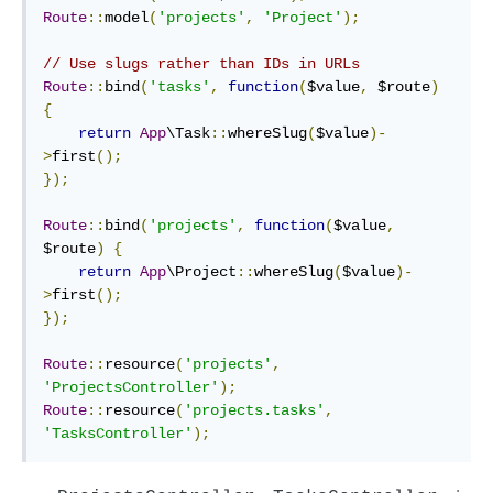
Route
::
model
(
'projects'
,
'Project'
);
// Use slugs rather than IDs in URLs
Route
::
bind
(
'tasks'
,
function
(
$value
,
 $route
)
{
return
App
\Task
::
whereSlug
(
$value
)-
>
first
();
});
Route
::
bind
(
'projects'
,
function
(
$value
,
$route
)
{
return
App
\Project
::
whereSlug
(
$value
)-
>
first
();
});
Route
::
resource
(
'projects'
,
'ProjectsController'
);
Route
::
resource
(
'projects.tasks'
,
'TasksController'
);