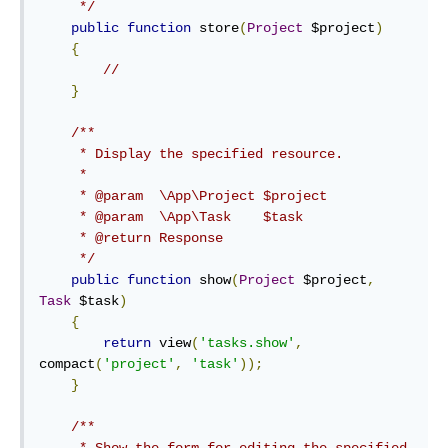
     */
public
function
 store
(
Project
 $project
)
{
//
}
/**

     * Display the specified resource.

     *

     * @param  \App\Project $project

     * @param  \App\Task    $task

     * @return Response

     */
public
function
 show
(
Project
 $project
,
Task
 $task
)
{
return
 view
(
'tasks.show'
,
compact
(
'project'
,
'task'
));
}
/**
