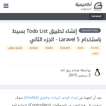
Laravel
إنشاء تطبيق Todo List بسيط
laravel5 todo
باستخدام Laravel 5 - الجزء الثاني
forms
todo
laravel5
blade
artisan
قائمة مهام
mvc
بواسطة هشام رزق الله
2 سبتمبر 2015
بعد أن انتهينا من
إعداد قواعد البيانات والطرق (routes)
، سوف
نتحدث في هذا الجزء عن المتحكِّمات (Controllers)، النماذج (مع