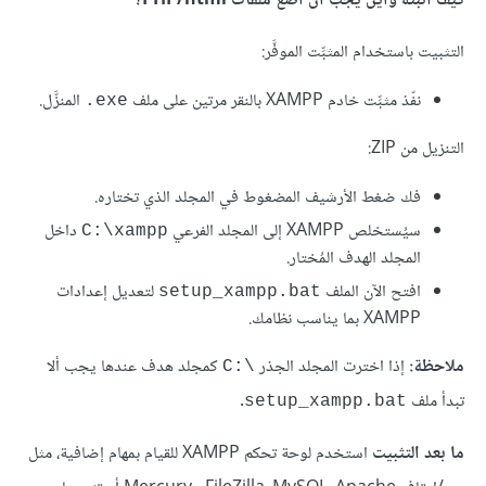
كيف أثبّته وأين يجب أن أضع ملفات PHP/html؟
التثبيت باستخدام المثبِّت الموفَّر:
نفّذ مثبِّت خادم XAMPP بالنقر مرتين على ملف
المنزَّل.
‎.exe
التنزيل من ZIP:
فك ضغط الأرشيف المضغوط في المجلد الذي تختاره.
سيُستخلص XAMPP إلى المجلد الفرعي
داخل
C:\xampp
المجلد الهدف المُختار.
افتح الآن الملف
لتعديل إعدادات
setup_xampp.bat
XAMPP بما يناسب نظامك.
ملاحظة:
إذا اخترت المجلد الجذر
كمجلد هدف عندها يجب ألا
C‎:\‎
تبدأ ملف
.
setup_xampp.bat
ما بعد التثبيت
استخدم لوحة تحكم XAMPP للقيام بمهام إضافية، مثل