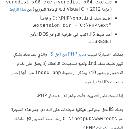
ثبّت
أو
vcredist_x86.exe
vcredist_x64.exe
(حزمة Visual C++ 2012 قابلة لإعادة التوزيع) من
هذا الرابط
.
اضبط ملف
وخاصةً
C:\PHP\php.ini
.
extension_dir ="C:\PHP\ext"‎
أعد ضبط IIS، اكتب في طرفية الأوامر DOS الأمر
.
IISRESET
يمكنك اختياريًا تثبيت
مدير PHP من أجل IIS
والذي يساعدك بشكلٍ
كبير لضبط ملف
وتتبع تسجيلات الأخطاء (لا يعمل على نظام
ini
التشغيل ويندوز 10)، وتذكر أن تضبط
على أنها إحدى
index.php
صفحات IIS الافتراضية.
إذا اتبعت دليل التثبيت فأنت جاهز الآن لاختبار PHP.
يملك IIS مثل لينوكس هيكلية مجلدات على الخادم، جذر هذه الشجرة
هو
وهنا نقطة الدخول لكل ملفاتك
C:\inetpub\wwwroot\‎
العامة وسكربتات PHP.?