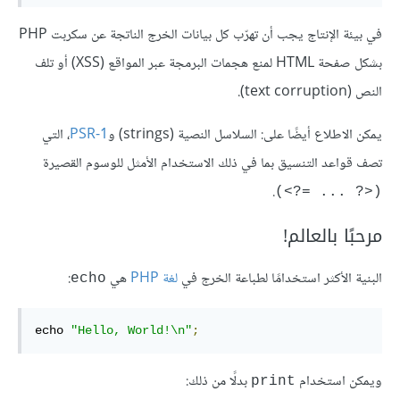
في بيئة الإنتاج يجب أن تهرّب كل بيانات الخرج الناتجة عن سكربت PHP
بشكل صفحة HTML لمنع هجمات البرمجة عبر المواقع (XSS) أو تلف
النص (text corruption).
يمكن الاطلاع أيضًا على: السلاسل النصية (strings) و
PSR-1‎‏
، التي
تصف قواعد التنسيق بما في ذلك الاستخدام الأمثل للوسوم القصيرة
.
(<‎?= ... ?‎>)
مرحبًا بالعالم!
البنية الأكثر استخدامًا لطباعة الخرج في
لغة PHP
هي
:
echo
echo 
"Hello, World!\n"
;
ويمكن استخدام
بدلًا من ذلك:
print