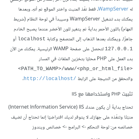
له
WampServer
، فقط نفّذ المثبت واختر الموقع ثم أنهِ، وبعدها
يمكنك بدء تشغيل WampServer وسيبدأ في لوحة النظام (شريط
المهام) باللون الأحمر بدايةً ثم يتغير للون الأخضر عندما يصبح الخادم
جاهزًا، ويمكنك بعدها الذهاب إلى المتصفح وكتابة
أو
localhost
لتحصل على صفحة WAMP الرئيسية. يمكنك من الآن
127.0.0.1
بدء العمل على PHP محليًا بتخزين الملفات في المسار
<PATH_TO_WAMP>/www/<php_or_html_file>
والتحقق من النتيجة على الرابط
.
http://localhost/
تثبيت PHP واستخدامها مع IIS
تحتاج بدايةً أن يكون عندك IIS (‏Internet Information Service)
مثبّتًا وتنفّذه على جهازك، لا يتوفر لديك افتراضيًا إنما تحتاج أن تضيف
خصائصه من: لوحة التحكم -> البرامج -> خصائص ويندوز