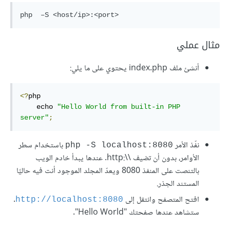
مثال عملي
أنشئ ملف index.php يحتوي على ما يلي:
<?
php

    echo 
"Hello World from built-in PHP 
server"
;
نفّذ الأمر
باستخدام سطر
php -S localhost:8080
الأوامر، بدون أن تضيف ‎http‎:‎\‎\‎. عندها يبدأ خادم الويب
بالتنصت على المنفذ 8080 ويعدّ المجلد الموجود أنت فيه حاليًا
المستند الجذر.
افتح المتصفح وانتقل إلى
.
http://localhost:8080
ستشاهد عندها صفحتك "Hello World".