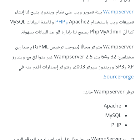
WampServer
بيئة تطوير ويب على نظام ويندوز، يتيح لنا إنشاء
تطبيقات ويب باستخدام Apache2
وPHP
وقاعدة البيانات MySQL
كما أنّ PhpMyAdmin يسمح لنا بإدارة قواعد البيانات بسهولة.
WampServer متوفر مجانًا (بموجب ترخيص GPML) بإصدارين
مختلفين: 32 و64 بت، Wampserver 2.5 غير متوافق مع ويندوز
XP وSP3 وويندوز سيرفر 2003، وتتوفر إصدارات أقدم منه في
.
SourceForge
توفر WampServer حاليًا:
Apache
MySQL
PHP
تثبيت WampServer بسيط جدًا، نزل آخر إصدار من الموقع الرسمي