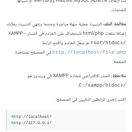
بدء/إيقاف Apache، ‏MySQL، ‏FileZilla وMercury أو تثبيتها
كخدمات.
معالجة الملف
التثبيت عملية سهلة مباشرة وعندما ينتهي التثبيت يمكنك
إضافة ملفات html/php لتُستضاف على الخادم في المسار
XAMPP-
ثم شغّل الخادم وافتح الرابط
root/htdocs/‎
في المتصفح لمشاهدة
http://localhost/file.php
الصفحة.
ملاحظة:
الجذر الافتراضي للخادم XAMPP في ويندوز هو
.
C:/xampp/htdocs/‎
اكتب إحدى الرابطين التاليين في المتصفح:
http://localhost/
