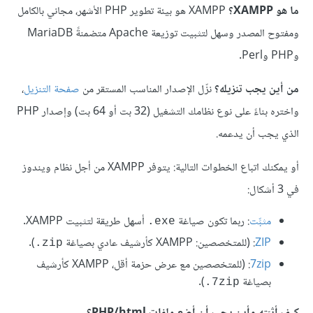
ما هو XAMPP؟
XAMPP هو بيئة تطوير PHP الأشهر، مجاني بالكامل
ومفتوح المصدر وسهل لتثبيت توزيعة Apache متضمنةً MariaDB
وPHP وPerl.
من أين يجب تنزيله؟
نزّل الإصدار المناسب المستقر من
صفحة التنزيل
،
واختره بناءً على نوع نظامك التشغيل (32 بت أو 64 بت) وإصدار PHP
الذي يجب أن يدعمه.
أو يمكنك اتباع الخطوات التالية: يتوفر XAMPP من أجل نظام ويندوز
في 3 أشكال:
مثبِّت
: ربما تكون صياغة
أسهل طريقة لتثبيت XAMPP.
‎.‎exe
ZIP
: (للمتخصصين: XAMPP كأرشيف عادي بصياغة
).
‎.zip
7zip
: (للمتخصصين مع عرض حزمة أقل، XAMPP كأرشيف
بصياغة
).
‎.7zip