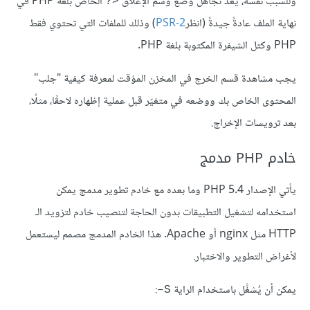
وللسبب نفسه، يعدّ تجاهل وضع وسم الإغلاق
‎ الخاص بلغة PHP في
<?‎
نهاية الملف عادةً جيدةً (انظر
PSR-2‎‏
) وذلك للملفات التي تحتوي فقط
PHP وكتل الشيفرة المكتوبة بلغة PHP.
يجب مشاهدة قسم الخرج في المخزن المؤقت لمعرفة كيفية "جلب"
المحتوى الخاص بك ووضعه في متغيّر قبل عملية إظهاره لاحقًا، مثلًا،
بعد ترويسات الإخراج.
خادم PHP مدمج
يأتي الإصدار PHP 5.4 وما بعده مع خادم تطوير مدمج يمكن
استخدامه لتشغيل التطبيقات بدون الحاجة لتنصيب خادم لتزويد الـ
HTTP مثل nginx أو Apache. هذا الخادم المدمج مصمم ليستعمل
لأغراض التطوير والاختبار.
يمكن أن يُشغَّل باستخدام الراية
:
S–