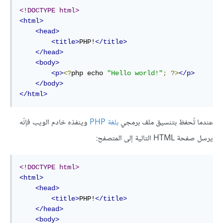
<!DOCTYPE html>
<html>
<head>
<title>
PHP!
</title>
</head>
<body>
<p>
<?
php echo 
"Hello world!"
;
?>
</p>
</body>
</html>
عندما تُحفظ بتنسيق ملف برمجي
بلغة PHP
وينفذه خادم الويب فإنّه
يرسل صفحة HTML التالية إلى المتصفح:
<!DOCTYPE html>
<html>
<head>
<title>
PHP!
</title>
</head>
<body>