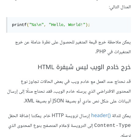
المثال التالي:
printf
(
"%s\n"
,
"Hello, World!"
);
يمكن ملاحظة خرج قيمة المتغير للحصول على نظرة شاملة عن خرج
المتغيرات في PHP.
خرج خادم الويب ليس شيفرة HTML
قد نحتاج عند العمل مع خادم ويب في بعض الحالات تجاوز نوع
المحتوى الافتراضي الذي يرسله خادم الويب، فقد نحتاج مثلًا إلى إرسال
البيانات على شكل نص عادي أو بصيغة JSON أو بصيغة XML.
يمكن للدالة
‏()header‏
إرسال ترويسة HTTP خام. يمكننا إضافة الحقل
إلى الترويسة لإعلام المتصفح بنوع المحتوى الذي
Content-Type
نرسله.