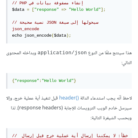
// P‏H‎P‎ إنشاء مصفوفة بيانات في
$data 
=
[
"response"
=>
"Hello World"
];
// نصية صحيحة JSON سيحولها إلى صيغة 
json_encode 
echo json_encode
(
$data
);
هذا سينتج ملفًا من النوع
وبداخله المحتوى
application/json
التالي:
{
"response"
:
"Hello World"
}
لاحظ أنّه يجب استدعاء الدالة
‏()header‏
قبل تنفيذ أية عملية خرج، وإلا
سيرسل خادم الويب الترويسات للإجابة (response headers). لذا
وبحسب الشيفرة التالية:
// خطأ: لا يمكننا إرسال أية عملية خرج قبل إرسال 