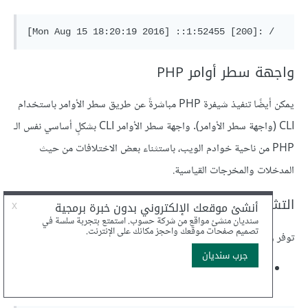
واجهة سطر أوامر PHP
يمكن أيضًا تنفيذ شيفرة PHP مباشرةً عن طريق سطر الأوامر باستخدام
CLI (واجهة سطر الأوامر). واجهة سطر الأوامر CLI بشكلٍ أساسي نفس الـ
PHP من ناحية خوادم الويب، باستثناء بعض الاختلافات من حيث
المدخلات والمخرجات القياسية.
التشغيل
توفر واجهة سطر الأوامر في PHP أربع طرائق لتشغيل شيفرة PHP:
دخل قياسي (Standard input): نفذ الأمر
دون أي
php
وسائط ولكن مع تمرير شيفرة PHP عبر أنبوب (pipe) له: