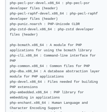
php-pecl-psr-devel.x86_64 : php-pecl-psr 
developer files (header)

php-pecl-raphf-devel.x86_64 : php-pecl-raphf 
developer files (header)

php-punic.noarch : PHP-Unicode CLDR

php-zstd-devel.x86_64 : php-zstd developer 
files (header)

php-bcmath.x86_64 : A module for PHP 
applications for using the bcmath library

php-cli.x86_64 : Command-line interface for 
PHP

php-common.x86_64 : Common files for PHP

php-dba.x86_64 : A database abstraction layer 
module for PHP applications

php-devel.x86_64 : Files needed for building 
PHP extensions

php-embedded.x86_64 : PHP library for 
embedding in applications

php-enchant.x86_64 : Human Language and 
Character Encoding Support
