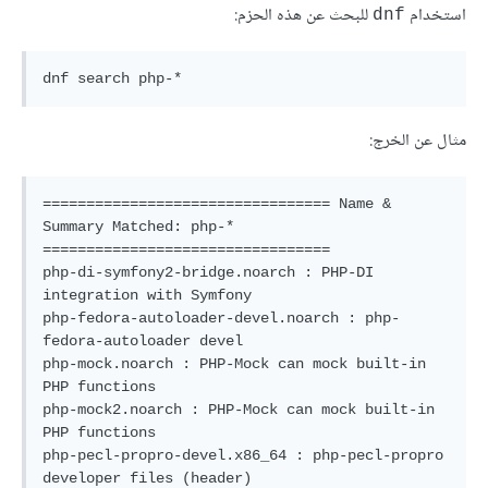
استخدام
للبحث عن هذه الحزم:
dnf
مثال عن الخرج:
================================= Name & 
Summary Matched: php-* 
=================================

php-di-symfony2-bridge.noarch : PHP-DI 
integration with Symfony

php-fedora-autoloader-devel.noarch : php-
fedora-autoloader devel

php-mock.noarch : PHP-Mock can mock built-in 
PHP functions

php-mock2.noarch : PHP-Mock can mock built-in 
PHP functions

php-pecl-propro-devel.x86_64 : php-pecl-propro 
developer files (header)
