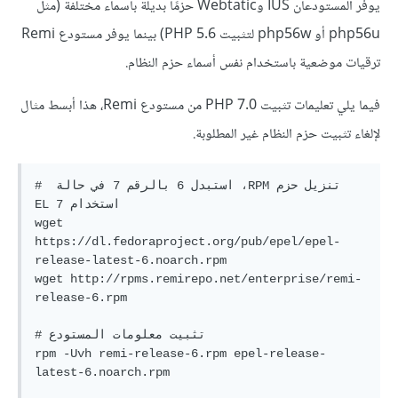
يوفر المستودعان IUS وWebtatic حزمًا بديلة بأسماء مختلفة (مثل
php56u أو php56w لتثبيت PHP 5.6) بينما يوفر مستودع Remi
ترقيات موضعية باستخدام نفس أسماء حزم النظام.
فيما يلي تعليمات تثبيت PHP 7.0 من مستودع Remi، هذا أبسط مثال
لإلغاء تثبيت حزم النظام غير المطلوبة.
# ‫تنزيل حزم RPM، استبدل 6 بالرقم 7 في حالة 
استخدام EL 7

wget 
https://dl.fedoraproject.org/pub/epel/epel-
release-latest-6.noarch.rpm

wget http://rpms.remirepo.net/enterprise/remi-
release-6.rpm

# تثبيت معلومات المستودع

rpm -Uvh remi-release-6.rpm epel-release-
latest-6.noarch.rpm
