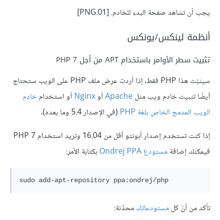
يجب أن تشاهد صفحة البدء للخادم. [01.PNG]
أنظمة لينكس/يونكس
تثبيت سطر الأوامر باستخدام APT من أجل PHP 7
سيثبّت هذا PHP فقط، إذا أردت عرض ملف PHP على الويب ستحتاج
أيضًا تثبيت خادم ويب مثل
Apache
أو
Nginx
أو استخدام
خادم
الويب المدمج الخاص بلغة PHP
(في الإصدار 5.4 وما بعده).
إذا كنت تستخدم إصدار أبونتو أقل من 16.04 وتريد استخدام PHP 7
فيمكنك إضافة
مستودع Ondrej PPA
بكتابة الأمر:
تأكد من أنّ كل
مستودعاتك
محدَّثة: