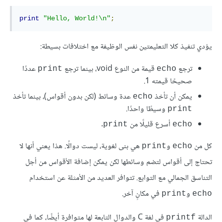
print
"Hello, World!\n"
;
يؤدي تنفيذ كلا التعليمتين نفس الوظيفة مع اختلافات بسيطة:
ترجع
قيمة من النوع void، بينما ترجع
عددًا
print
echo
صحيحًا قيمته 1.
يمكن أن تأخذ
عدة وسائط (لكن بدون أقواس)، بينما تأخذ
echo
وسيطًا واحدًا.
print
أسرع قليلًا من
.
print
echo
كل من
و
هي بنى لغوية، ليست دوالًا. هذا يعني أنها لا
print
echo
تحتاج إلى أقواس لتضم وسائطها لكن يمكن إضافة الأقواس من أجل
التناسق الجمالي مع التوابع. تتوافر العديد من الأمثلة عن استخدام
و
في مكانٍ آخر.
print
echo
الدالة
في لغة C والدوال التابعة لها متوافرة أيضًا، كما في
printf