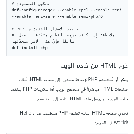
# تمكين المستودع

dnf-config-manager --enable epel --enable remi 
--enable remi-safe --enable remi-php70

# ‫تثبيت الإصدار الجديد من PHP

# ملاحظة: إذا كانت حزمة النظام مثبّتة بالفعل 
سابقًا فإنّ هذا الأمر سيحدّثها

خرج HTML من خادم الويب
يمكن أن تُستخدم PHP لإضافة محتوى إلى ملفات HTML. تُعالج
صفحات HTML مباشرةً في متصفح الويب أما سكربتات PHP ينفذها
خادم الويب ثم يرسل ملف HTML الناتج إلى المتصفح.
تحوي صفحة HTML التالية تعليمة PHP ستضيف عبارة Hello
world!‎ إلى الخرج: