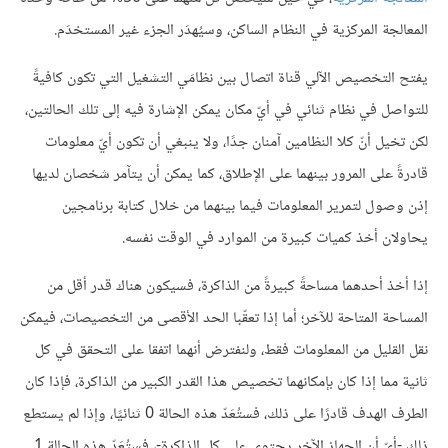
المعالجة المركزية في النظام الساكن، وسيُهدَر الجزء غير المستخدَم.
يفتح التخصيص الآلي قناة اتصال بين نظامَي التشغيل التي تكون كافيةً
للتواصل في نظام ثنائي في أيّ مكان يمكن الإشارة فيه إلى تلك الحالتين،
لكن تخيل أنّ كلا النظامين آمنان جدًا، ولا ينبغي أن تكون أيّ معلومات
قادرةً على المرور بينهما على الإطلاق، كما يمكن أن يتآمر شخصان لديها
إذن وصول لتمرير المعلومات فيما بينهما من خلال كتابة برنامجين
يحاولان أخذ كميات كبيرة من الموارد في الوقت نفسه.
إذا أخذ أحدهما مساحةً كبيرةً من الذاكرة، فسيكون هناك قدر أقل من
المساحة المتاحة للآخر؛ أما إذا تعقّبا الحد الأقصى من التخصيصات، فيمكن
نقل القليل من المعلومات فقط، ولنفترض أنهما اتفقا على التحقق في كل
ثانية مما إذا كان بإمكانهما تخصيص هذا القدر الكبير من الذاكرة، فإذا كان
الطرف الهدف قادرًا على ذلك، فستُعَدّ هذه الحالة 0 ثنائيًا، وإذا لم يستطع
ذلك -أيّ أن الجهاز الآخر يحتوي على كل الذاكرة-، فستُعَدّ هذه الحالة 1