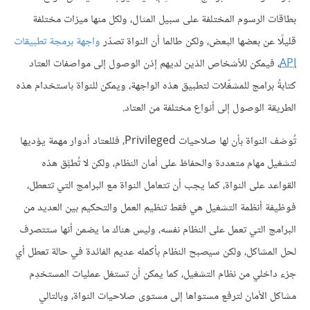
بطاقات الرسوم المختلفة على سبيل المثال، ولكل منها ميزات مختلفة
قليلًا عن بعضها البعض، ولكن طالما أن النواة تصدّر
واجهة برمجة تطبيقات
API
، فيمكن للأشخاص الذين لديهم إذن الوصول إلى مواصفات العتاد
كتابةُ برامج للمشغّلات لتطبيق هذه الواجهة، ويمكن للنواة باستخدام هذه
الطريقة الوصول إلى أنواع مختلفة من العتاد.
تُوصَف النواة بأن لها صلاحيات Privileged، فللعتاد أدوار مهمة يؤديها
لتشغيل مهام متعددة والحفاظ على أمان النظام، ولكن لا تُطبَّق هذه
القواعد على النواة، كما يجب أن تتعامل النواة مع البرامج التي تتعطل،
فوظيفة أنظمة التشغيل هي فقط تنظيم العمل والتحكيم بين العديد من
البرامج التي تعمل على النظام نفسه، وليس هناك ما يضمن أنها ستتصرف
لحل المشاكل، ولكن سيصبح النظام بأكمله عديم الفائدة في حالة تعطل أي
جزء داخلي من نظام التشغيل، كما يمكن أن تستغل عمليات المستخدِم
مشاكل الأمان لترفع مستواها إلى مستوى صلاحيات النواة، وبالتالي