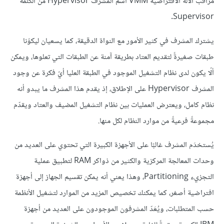
مراقب الآلة الافتراضية VMM اسم المشرف Hypervisor من الكلمة
Supervisor.
يشترك المشرف في كثير الأمور مع النواة الدقيقة، كما يسعيان ليكوّنا
طبقات صغيرةً لتقديم العتاد بطريقة آمنة عن الطبقات التي تعلوها، ويمكن
ألّا يكون لدى نظام التشغيل الموجود في الطبقة العليا أيّ فكرة عن وجود
المشرف Hypervisor على الإطلاق، إذ يقدم هذا المشرف ما يبدو أنه
نظام كامل، ويعترض العمليات بين نظام التشغيل المضيف والعتاد ويقدّم
مجموعةً فرعيةً من موارد النظام لكل منها.
يُستخدَم المشرف غالبًا على الأجهزة الكبيرة التي تحتوي على العديد من
وحدات المعالجة المركزية والكثير من ذواكر RAM لتطبيق عملية
التجزيء Partitioning، وهذا يعني أنه يمكن تقسيم الجهاز إلى أجهزة
افتراضية أصغر، كما يمكنك تخصيص المزيد من الموارد لتشغيل الأنظمة
حسب المتطلبات، ويُعَدّ المشرفون الموجودون على العديد من أجهزة