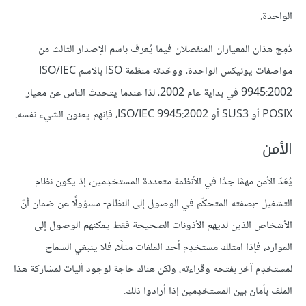
الواحدة.
دُمِج هذان المعياران المنفصلان فيما يُعرف باسم الإصدار الثالث من
مواصفات يونيكس الواحدة، ووحّدته منظمة ISO بالاسم ISO/IEC
9945:2002 في بداية عام 2002، لذا عندما يتحدث الناس عن معيار
POSIX أو SUS3 أو ISO/IEC 9945:2002، فإنهم يعنون الشيء نفسه.
الأمن
يُعَدّ الأمن مهمًا جدًا في الأنظمة متعددة المستخدِمين، إذ يكون نظام
التشغيل -بصفته المتحكّم في الوصول إلى النظام- مسؤولًا عن ضمان أنّ
الأشخاص الذين لديهم الأذونات الصحيحة فقط يمكنهم الوصول إلى
الموارد، فإذا امتلك مستخدِم أحد الملفات مثلًا، فلا ينبغي السماح
لمستخدِم آخر بفتحه وقراءته، ولكن هناك حاجة لوجود آليات لمشاركة هذا
الملف بأمان بين المستخدِمين إذا أرادوا ذلك.