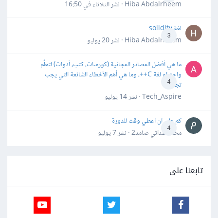
Hiba Abdalrheem · نشر
الثلاثاء في 16:50
لغة solidity
3
Hiba Abdalrheem · نشر
20 يوليو
ما هي أفضل المصادر المجانية (كورسات، كتب، أدوات) لتعلّم
واحترام لغة C++، وما هي أهم الأخطاء الشائعة التي يجب
4
تجنبها؟
Tech_Aspire · نشر
14 يوليو
كم علي ان اعطي وقت للدورة
4
محمد سداتي صامد2 · نشر
7 يوليو
تابعنا على