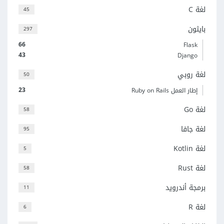
لغة C
45
بايثون
297
66
Flask
43
Django
لغة روبي
50
23
إطار العمل Ruby on Rails
لغة Go
58
لغة جافا
95
لغة Kotlin
5
لغة Rust
58
برمجة أندرويد
11
لغة R
6