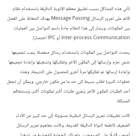
تأتي هذه المشاكل بسبب تطبيق معظم الأنوية الدقيقة باستخدام نظام
قائم على تمرير الرسائل Message Passing بهدف الحفاظ على الفصل
بين المكونات، ويشار إلى هذا النظام عادةً باسم التواصل بين العمليات
Inter-process Communication أو IPC اختصارًا.
يحدث التواصل بين المكونات باستخدام رسائل منفصلة يجب تجميعها
ضمن حزم وإرسالها إلى المكوِّن الآخر وتفكيكها وتشغيلها وإعادة تجميعها
وإعادة إرسالها ثم تفكيكها مرةً أخرى للحصول على النتيجة، وهذه
خطوات كثيرة لطلبٍ بسيط إلى حد ما من مكون خارجي، ويمكن أن تجعل
أحد الطلبات المكون الآخر يُجري طلبات أكثر لمكونات أكثر، وستتفاقم
المشكلة.
كانت تطبيقات تمرير الرسائل البطيئة مسؤولة إلى حد كبير عن الأداء
الضعيف لأنظمة النواة الدقيقة القديمة، وكانت مفاهيم تمرير الرسائل
أصعب قليلًا على المبرمجين، ولم تكن الحماية المُحسَّنة من تشغيل