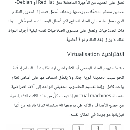
تعمل على العديد من الأجهزة المختلفة مثل RedHat أو Debian-
تضمينَ معظم المشغّلات بوصفها وحدات تُحمَّل فقط إذا احتوى النظام
الذي يعمل عليه على العتاد المتاح، لكن تُحمَّل الوحدات مباشرةً في النواة
ذات الصلاحيات وتعمل على مستوى الصلاحيات نفسه لبقية أجزاء النواة،
لذلك لا يزال يُعَدّ النظام نواةً أحاديةَ.
الافتراضية Virtualisation
يرتبط مفهوم العتاد الوهمي أو الافتراضي ارتباطًا وثيقًا بالنواة، إذ تُعَدّ
الحواسيب الحديثة قوية جدًا، ولا يُفضَّل استخدامها على أساس نظام
واحد كامل، وإنما تقسيم الحاسوب الحقيقي الواحد إلى آلات افتراضية
منفصلة virtual machines، إذ تبحث كلٌّ من هذه الآلات الافتراضية
عن جميع الأهداف والأغراض بوصفها آلة منفصلة تمامًا بالرغم من أنها
فيزيائيًا موجودة في المكان نفسه.