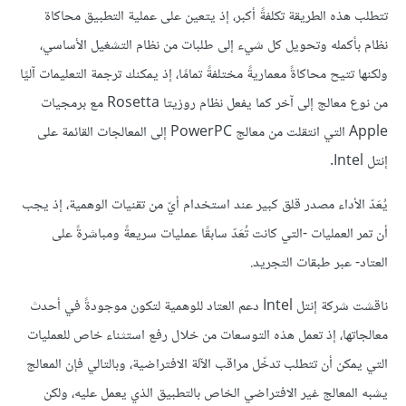
تتطلب هذه الطريقة تكلفةً أكبر، إذ يتعين على عملية التطبيق محاكاة
نظام بأكمله وتحويل كل شيء إلى طلبات من نظام التشغيل الأساسي،
ولكنها تتيح محاكاةً معماريةً مختلفةً تمامًا، إذ يمكنك ترجمة التعليمات آليًا
من نوع معالج إلى آخر كما يفعل نظام روزيتا Rosetta مع برمجيات
Apple التي انتقلت من معالج PowerPC إلى المعالجات القائمة على
إنتل Intel.
يُعَدّ الأداء مصدر قلق كبير عند استخدام أيّ من تقنيات الوهمية، إذ يجب
أن تمر العمليات -التي كانت تُعَدّ سابقًا عمليات سريعةً ومباشرةً على
العتاد- عبر طبقات التجريد.
ناقشت شركة إنتل Intel دعم العتاد للوهمية لتكون موجودةً في أحدث
معالجاتها، إذ تعمل هذه التوسعات من خلال رفع استثناء خاص للعمليات
التي يمكن أن تتطلب تدخّل مراقب الآلة الافتراضية، وبالتالي فإن المعالج
يشبه المعالج غير الافتراضي الخاص بالتطبيق الذي يعمل عليه، ولكن