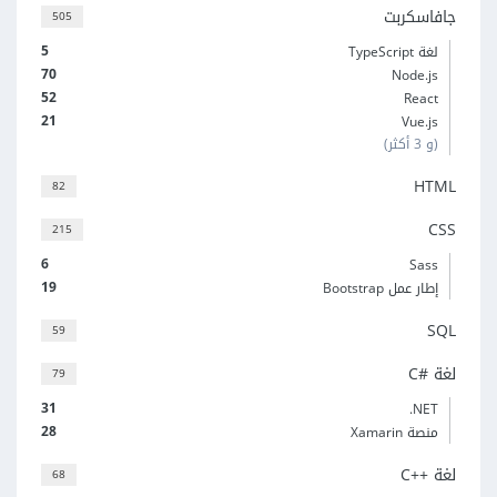
جافاسكربت
505
5
لغة TypeScript
70
Node.js
52
React
21
Vue.js
(و 3 أكثر)
HTML
82
CSS
215
6
Sass
19
إطار عمل Bootstrap
SQL
59
لغة C#‎
79
31
‎.NET
28
منصة Xamarin
لغة C++‎
68