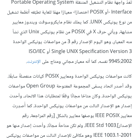
تُعَدّ واجهة نظام التشغيل المتنقلة Portable Operating System
Interface -أو POSIX اختصارًا- معيارًا مهمًا للغاية تطبّقه أنظمة تشغيل
من نوع يونيكس UNIX، كما يملك نظام مايكروسوفت ويندوز معايير
مشابهة، ويأتي حرف X في POSIX من نظام يونيكس Unix الذي نشأ
منه المعيار، وهو اليوم الإصدار رقم 3 من مواصفات يونيكس الواحدة
Single UNIX Specification Version 3 أو ISO/IEC
9945:2002 نفسه، كما أنه معيار مجاني ومتاح على
الإنترنت
.
كانت مواصفات يونيكس الواحدة ومعايير POSIX كيانات منفصلةً سابقًا،
وقد أصدر اتحاد يسمّى المجموعة المفتوحة Open Group مواصفات
يونيكس الواحدة، وكان متاحًا مجانًا وفقًا لمتطلبات هذا الاتحاد، وأحدث
إصدار هو الإصدار الثالث من مواصفات يونيكس الواحدة، كما أُصدِرت
معايير IEEE POSIX بوصفها معايير بالشكل [رقم المراجعة، رقم
الإصدار].IEEE Std 1003، ولم تكن متاحةً مجانًا، وأحدث إصدار منها هو
IEEE 1003.1-2001 وهو مكافئ للإصدار الثالث من مواصفات يونيكس