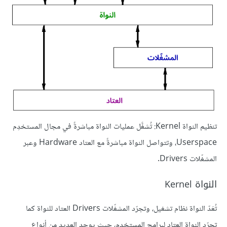
تنظيم النواة Kernel: تُشغَّل عمليات النواة مباشرةً في مجال المستخدِم
Userspace، وتتواصل النواة مباشرةً مع العتاد Hardware وعبر
المشغّلات Drivers.
النواة Kernel
تُعَدّ النواة نظام تشغيل، وتجرّد المشغّلات Drivers العتاد للنواة كما
تجرّد النواة العتاد لبرامج المستخدِم، حيث يوجد العديد من أنواع