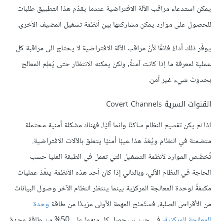
يمكن استدعاء مراقب الآلة الافتراضية عندما يقدّم هذا التطبيق طلبات
للحصول على موارد يمكن مشاركتها بين أنظمة تشغيل المضيف الأخرى.
يوفّر ذلك أداءً فائقًا لأنّ مراقب الآلة الافتراضية لا يحتاج إلى مراقبة كل
عملية لمعرفة ما إذا كانت آمنةً، ولكن يمكنه الانتظار حتى يُعلِم المعالج
بحدوث شيء غير آمن.
القنوات السرية Covert Channels
إذا لم يكن تقسيم النظام ساكنًا وإنما آليًا، فهناك مشكلة أمنية محتملة
متضمنة في النظام ويُعَدّ هذا عيبًا أمنيًا يتعلق بالآلات الافتراضية.
تُخصَّص الموارد لأنظمة التشغيل التي تعمل في الطبقة العليا حسب
الحاجة في النظام الآلي، وبالتالي إذا كان أحد هذه الأنظمة ينفّذ عمليات
مكثفةً لوحدة المعالجة المركزية بينما ينتظر النظام الآخر وصول البيانات
من الأقراص الصلبة، فستُمنَح المهمة الأولى مزيدًا من طاقة
وحدة
المعالجة المركزية
، في حين سيحصل كل منهما على 50% من طاقة وحدة