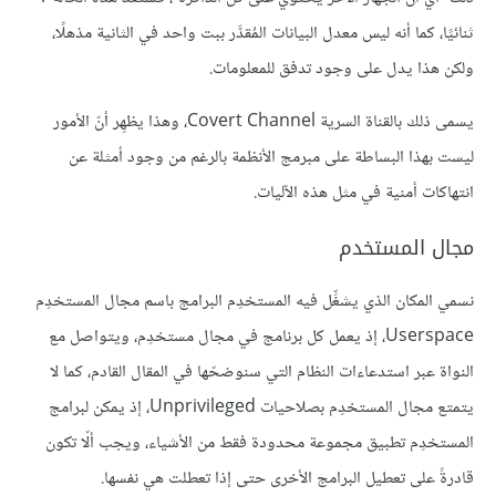
ثنائيًا، كما أنه ليس معدل البيانات المُقدَّر ببت واحد في الثانية مذهلًا،
ولكن هذا يدل على وجود تدفق للمعلومات.
يسمى ذلك بالقناة السرية Covert Channel، وهذا يظهِر أنّ الأمور
ليست بهذا البساطة على مبرمج الأنظمة بالرغم من وجود أمثلة عن
انتهاكات أمنية في مثل هذه الآليات.
مجال المستخدم
نسمي المكان الذي يشغِّل فيه المستخدِم البرامج باسم مجال المستخدِم
Userspace، إذ يعمل كل برنامج في مجال مستخدِم، ويتواصل مع
النواة عبر استدعاءات النظام التي سنوضحّها في المقال القادم، كما لا
يتمتع مجال المستخدِم بصلاحيات Unprivileged، إذ يمكن لبرامج
المستخدِم تطبيق مجموعة محدودة فقط من الأشياء، ويجب ألّا تكون
قادرةً على تعطيل البرامج الأخرى حتى إذا تعطلت هي نفسها.