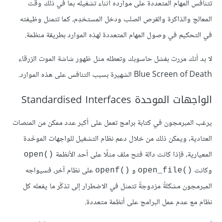
تتنافس المهام المتعددة على موارده أثناء تشغيله بما في ذلك وقت
المعالج والذاكرة والقرص الصلب ودخل المستخدِم، كما تتمثل وظيفته
في التحكيم في وصول المهام المتعددة لهذه الموارد بطريقة منظمة.
لا بد أنك مررت بفشل حاسوبك وتعطله مثل ظهور شاشة الموت الزرقاء
Blue Screen of Death الشهيرة بسبب التنافس على هذه الموارد.
الواجهات الموحدة Standardised Interfaces
يرغب المبرمجون في كتابة برامج تعمل على أكبر عدد ممكن من المنصات
العتادية، ويمكن ذلك من خلال دعم نظام التشغيل للواجهات الموحَّدة
المعيارية، فإذا كانت دالة فتح ملف مثلًا على أحد الأنظمة
open()‎
وكانت
و
على نظام آخر، فسيواجه
openf()‎
open_file()‎
المبرمجون مشكلةً مزدوجةً تتمثل في الاضطرار إلى تذكّر ما يفعله كل
نظام مع عدم عمل البرامج على أنظمة متعددة.