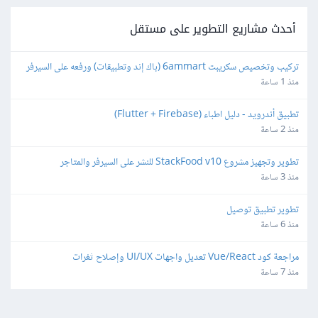
أحدث مشاريع التطوير على مستقل
تركيب وتخصيص سكريبت 6ammart (باك إند وتطبيقات) ورفعه على السيرفر 
والمتجر
منذ 1 ساعة
تطبيق أندرويد - دليل اطباء (Flutter + Firebase)
منذ 2 ساعة
تطوير وتجهيز مشروع StackFood v10 للنشر على السيرفر والمتاجر
منذ 3 ساعة
تطوير تطبيق توصيل
منذ 6 ساعة
مراجعة كود Vue/React تعديل واجهات UI/UX وإصلاح ثغرات
منذ 7 ساعة