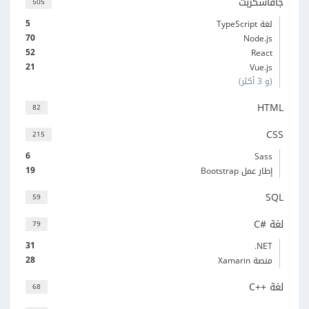
جافاسكربت
505
5
لغة TypeScript
70
Node.js
52
React
21
Vue.js
(و 3 أكثر)
HTML
82
CSS
215
6
Sass
19
إطار عمل Bootstrap
SQL
59
لغة C#‎
79
31
‎.NET
28
منصة Xamarin
لغة C++‎
68