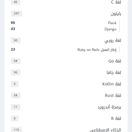
لغة C
45
بايثون
297
66
Flask
43
Django
لغة روبي
50
23
إطار العمل Ruby on Rails
لغة Go
58
لغة جافا
95
لغة Kotlin
5
لغة Rust
58
برمجة أندرويد
11
لغة R
6
الذكاء الاصطناعي
115