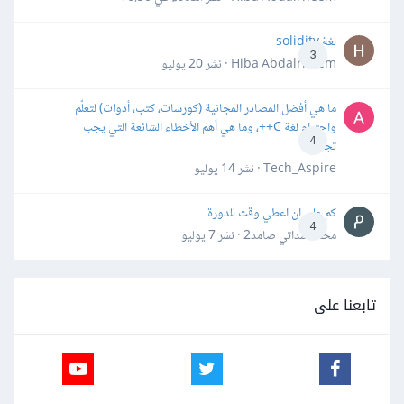
لغة solidity
3
Hiba Abdalrheem · نشر
20 يوليو
ما هي أفضل المصادر المجانية (كورسات، كتب، أدوات) لتعلّم
واحترام لغة C++، وما هي أهم الأخطاء الشائعة التي يجب
4
تجنبها؟
Tech_Aspire · نشر
14 يوليو
كم علي ان اعطي وقت للدورة
4
محمد سداتي صامد2 · نشر
7 يوليو
تابعنا على