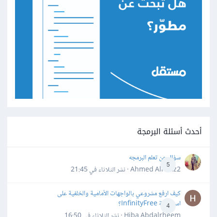
أحدث أسئلة البرمجة
سؤال عن تعلم البرمجه
5
Ahmed Alhafiz2 · نشر
الثلاثاء في 21:45
كيف ارفع مشروعي بالواجهات الأمامية والخلفية على
استضافة InfinityFree؟
4
Hiba Abdalrheem · نشر
الثلاثاء في 16:50