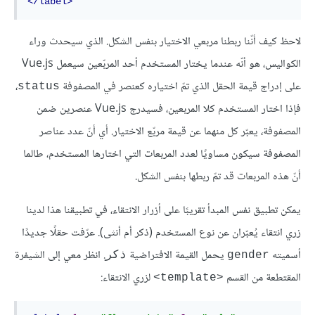
</label>
لاحظ كيف أنّنا ربطنا مربعي الاختيار بنفس الشكل. الذي سيحدث وراء
الكواليس، هو أنّه عندما يختار المستخدم أحد المربّعين سيعمل Vue.js
على إدراج قيمة الحقل الذي تمّ اختياره كعنصر في المصفوفة
،
status
فإذا اختار المستخدم كلا المربعين، فسيدرج Vue.js عنصرين ضمن
المصفوفة، يعبّر كل منهما عن قيمة مربّع الاختيار. أي أنّ عدد عناصر
المصفوفة سيكون مساويًا لعدد المربعات التي اختارها المستخدم، طالما
أنّ هذه المربعات قد تمّ ربطها بنفس الشكل.
يمكن تطبيق نفس المبدأ تقريبًا على أزرار الانتقاء، في تطبيقنا هذا لدينا
زري انتقاء يُعبّران عن نوع المستخدم (ذكر أم أنثى). عرّفت حقلًا جديدًا
أسميته
يحمل القيمة الافتراضية
. انظر معي إلى الشيفرة
gender
ذكر
المقتطعة من القسم
لزري الانتقاء:
<template>