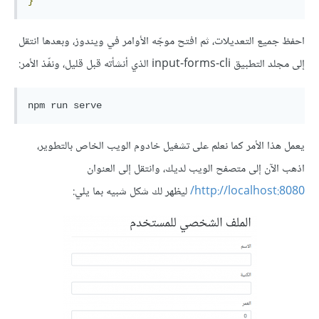
}
احفظ جميع التعديلات، ثم افتح موجّه الأوامر في ويندوز، وبعدها انتقل
إلى مجلد التطبيق input-forms-cli الذي أنشأته قبل قليل، ونفّذ الأمر:
يعمل هذا الأمر كما نعلم على تشغيل خادوم الويب الخاص بالتطوير،
اذهب الآن إلى متصفح الويب لديك، وانتقل إلى العنوان
http://localhost:8080/
ليظهر لك شكل شبيه بما يلي: