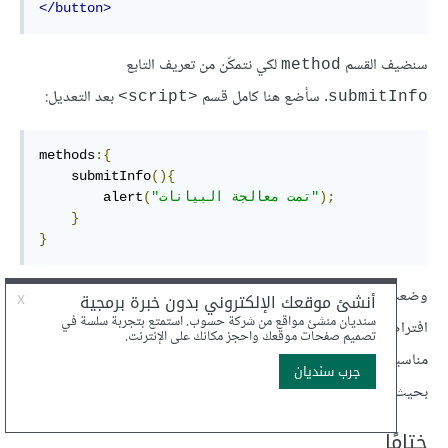
</button>
سنضيف القسم
لكي نتمكّن من تعريف التابع
method
. سأضع هنا كامل قسم
بعد التعديل:
<script>
submitInfo
methods
:{
    submitInfo
(){
);
"تمت معالجة البيانات"
(
        alert
}
}
وضعت رسالة بسيطة تشير إلى أنّ البيانات قد تمت معالجتها بشكل
افتراضي محليًّا. يمكن أن تضع بدلًا من هذه الرسالة أن شيفرة قد تجدها
مناسبة للبيانات التي أدخلها المستخدم. الهدف هنا هو أن تفهم المبدأ
بحيث يمكنك تكييفه فيما بعد بحسب احتياجاتك.
ختامًا