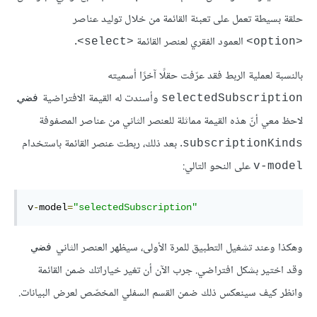
حلقة بسيطة تعمل على تعبئة القائمة من خلال توليد عناصر
العمود الفقري لعنصر القائمة
.
<select>
<option>
بالنسبة لعملية الربط فقد عرّفت حقلًا آخرًا أسميته
وأسندت له القيمة الافتراضية
.
selectedSubscription
فضي
لاحظ معي أنّ هذه القيمة مماثلة للعنصر الثاني من عناصر المصفوفة
. بعد ذلك، ربطت عنصر القائمة باستخدام
subscriptionKinds
على النحو التالي:
v-model
v
-
model
=
"selectedSubscription"
وهكذا وعند تشغيل التطبيق للمرة الأولى، سيظهر العنصر الثاني
فضي
وقد اختير بشكل افتراضي. جرب الآن أن تغير خياراتك ضمن القائمة
وانظر كيف سينعكس ذلك ضمن القسم السفلي المخصّص لعرض البيانات.