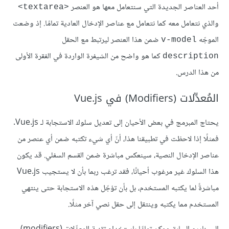
أحد العناصر الجديدة التي سنتعامل معها هو العنصر
<textarea>
والذي نتعامل معه كما نتعامل مع عناصر الإدخال العادية تمامًا. إذ وضعت
الموجّه
ضمن هذا العنصر ليرتبط مع الحقل
v-model
كما هو واضح من الشيفرة الواردة في الفقرة الأولى
description
من هذا الدرس.
المُعدِّلات (Modifiers) في Vue.js
يحتاج المبرمج في بعض الأحيان إلى تعديل سلوك الاستجابة لـ Vue.js.
فمثلًا إذا لاحظت في تطبيقنا هذا، أنّ أي شيء تكتبه ضمن أي عنصر من
عناصر الإدخال النصية، سينعكس مباشرة ضمن القسم السفلي. قد يكون
هذا السلوك غير مرغوب أحيانًا، فقد ترغب ربما بأن لا يستجيب Vue.js
مباشرةً لما يكتبه المستخدم، بل بأن تؤجّل هذه الاستجابة حتى ينتهي
المستخدم مما يكتبه وينتقل إلى حقل نصي آخر مثلًا.