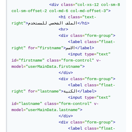
<div
class
=
"col-xs-12 col-sm-8 
col-sm-offset-2 col-md-6 col-md-offset-3"
>
<h1
class
=
"text-
</h1>
الملف الشخصي للمستخدم
>
right"
<hr>
<div
class
=
"form-group"
>
<label
class
=
"float-
</label>
الاسم
>
"firstname"
=
for
right"
<input
type
=
"text"
id
=
"firstname"
class
=
"form-control"
v-
model
=
"userMainData.firstname"
>
</div>
<div
class
=
"form-group"
>
<label
class
=
"float-
</label>
الكنية
>
"lastname"
=
for
right"
<input
type
=
"text"
id
=
"lastname"
class
=
"form-control"
v-
model
=
"userMainData.lastname"
>
</div>
<div
class
=
"form-group"
>
<label
class
=
"float-