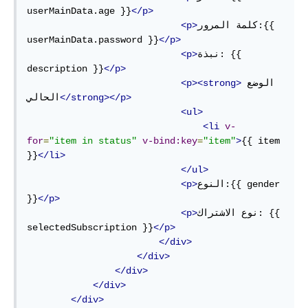
userMainData.age }}
</p>
كلمة المرور:{{ 
<p>
userMainData.password }}
</p>
نبذة: {{ 
<p>
description }}
</p>
الوضع 
<p><strong>
</strong></p>
الحالي
<ul>
<li
v-
for
=
"item in status"
v-bind:key
=
"item"
>
{{ item 
}}
</li>
</ul>
النوع:{{ gender 
<p>
}}
</p>
نوع الاشتراك: {{ 
<p>
selectedSubscription }}
</p>
</div>
</div>
</div>
</div>
</div>