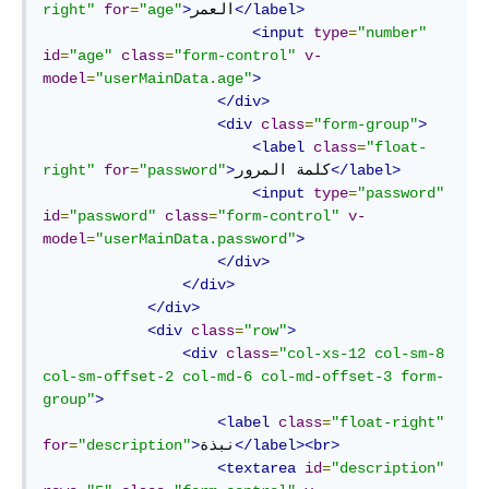
</label>
العمر
>
"age"
=
for
right"
<input
type
=
"number"
id
=
"age"
class
=
"form-control"
v-
model
=
"userMainData.age"
>
</div>
<div
class
=
"form-group"
>
<label
class
=
"float-
</label>
كلمة المرور
>
"password"
=
for
right"
<input
type
=
"password"
id
=
"password"
class
=
"form-control"
v-
model
=
"userMainData.password"
>
</div>
</div>
</div>
<div
class
=
"row"
>
<div
class
=
"col-xs-12 col-sm-8 
col-sm-offset-2 col-md-6 col-md-offset-3 form-
group"
>
<label
class
=
"float-right"
</label><br>
نبذة
>
"description"
=
for
<textarea
id
=
"description"