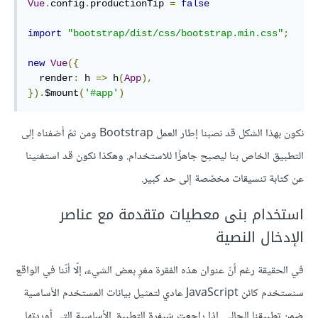
Vue
.
config
.
productionTip 
=
false
import
"bootstrap/dist/css/bootstrap.min.css"
;
new
Vue
({
  render
:
 h 
=>
 h
(
App
),
}).
$mount
(
'#app'
)
نكون بهذا الشكل قد نصبنا إطار العمل Bootstrap ومن ثمّ أضفناه إلى
التطبيق الخاص بنا ليصبح جاهزًا للاستخدام. وهكذا نكون قد استغنينا
عن كتابة تنسيقات مخصّصة إلى حد كبير.
استخدام بنى معطيات متقدمة مع عناصر
الإدخال النصية
في الحقيقة رغم أنّ عنوان هذه الفقرة مغرٍ بعض الشيء، إلّا أنّنا في الواقع
سنستخدم كائن JavaScript عادي لتمثيل بيانات المستخدم الأساسية
ضمن تطبيقنا الحالي. إذا راجعت شيفرة التطبيق الأساسية التي أوردتها