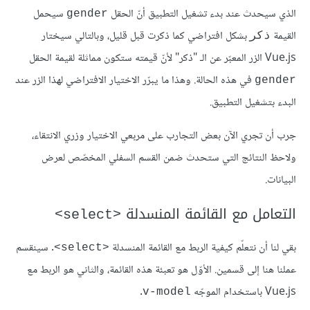
الذي سيحدث عند بدء تشغيل التطبيق أنّ الحقل
سيحمل
gender
القيمة
بشكل افتراضي كما ذكرت قبل قليل، وبالتالي سيختار
ذكر
Vue.js الزر المعبّر عن الـ "ذكر" لأنّ قيمته ستكون مماثلة لقيمة الحقل
في هذه الحالة. وهذا ما يبرّر الاختيار الافتراضي لهذا الزر عند
gender
البدء بتشغيل التطبيق.
جرب أن تجري الآن بعض التجارب على مربعي الاختيار وزري الانتقاء،
ولاحظ النتائج التي ستحدث ضمن القسم السفلي المخصّص لعرض
البيانات.
التعامل مع القائمة المنسدلة
<select>
بقي لنا أن نتعلّم كيفية الربط مع القائمة المنسدلة
. سينقسم
<select>
عملنا هنا إلى قسمين. الأوّل هو تعبئة هذه القائمة، والثاني هو الربط مع
Vue.js باستخدام الموجّه
.
v-model