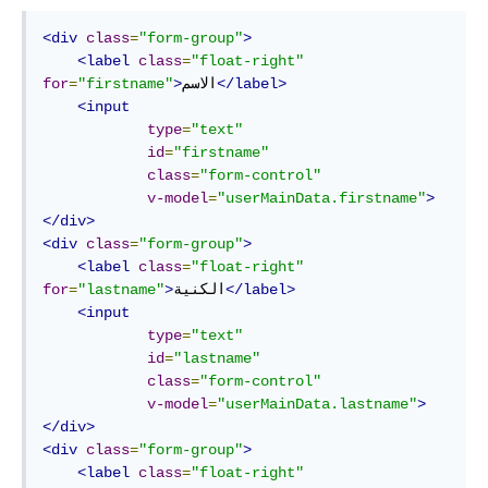
<div
class
=
"form-group"
>
<label
class
=
"float-right"
</label>
الاسم
>
"firstname"
=
for
<input
type
=
"text"
id
=
"firstname"
class
=
"form-control"
v-model
=
"userMainData.firstname"
>
</div>
<div
class
=
"form-group"
>
<label
class
=
"float-right"
</label>
الكنية
>
"lastname"
=
for
<input
type
=
"text"
id
=
"lastname"
class
=
"form-control"
v-model
=
"userMainData.lastname"
>
</div>
<div
class
=
"form-group"
>
<label
class
=
"float-right"