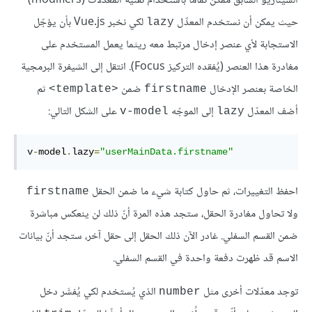
السيناريو السابق ممكن تمامًا باستخدام تقنية المعدِّلات (modifiers)
حيث يمكن أن نستخدم المعدِّل
لكي نخبر Vue.js بأن يؤجّل
lazy
الاستجابة لأي عنصر إدخال مرتبط معه ريثما يعمل المستخدم على
مغادرة هذا العنصر (يُفقده التركيز Focus). انتقل إلى الشيفرة البرمجية
الخاصة بعنصر الإدخال
ضمن
ثم
<template>
firstname
أضف المعدّل
إلى الموجّه
على الشكل التالي:
v-model
lazy
v
-
model
.
lazy
=
"userMainData.firstname"
احفظ التغييرات، ثم حاول كتابة شيء ما ضمن الحقل
firstname
ولا تحاول مغادرة الحقل، ستجد هذه المرة أنّ ذلك لن ينعكس مباشرة
ضمن القسم السفلي. غادر الآن ذلك الحقل إلى حقل آخر، ستجد أنّ بيانات
الاسم قد ظهرت دفعة واحدة في القسم السفلي.
توجد معدّلات أخرى مثل
الذي يُستخدم لكي يُفسَّر دخل
number