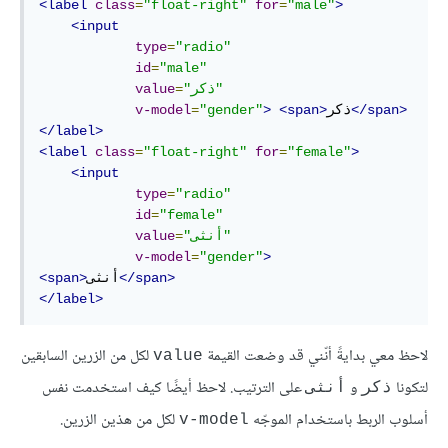
<label
class
=
"float-right"
for
=
"male"
>
<input
type
=
"radio"
id
=
"male"
"ذكر"
=
value
</span>
ذكر
<span>
>
"gender"
=
v-model
</label>
<label
class
=
"float-right"
for
=
"female"
>
<input
type
=
"radio"
id
=
"female"
"أنثى"
=
value
v-model
=
"gender"
>
</span>
أنثى
<span>
</label>
لاحظ معي بدايةً أنّني قد وضعت القيمة
لكل من الزرين السابقين
value
لتكونا
و
على الترتيب. لاحظ أيضًا كيف استخدمت نفس
ذكر
أنثى
أسلوب الربط باستخدام الموجّه
لكل من هذين الزرين.
v-model