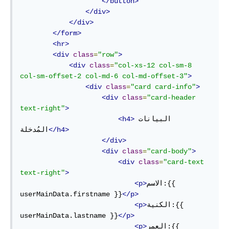
</button>
</div>
</div>
</form>
<hr>
<div
class
=
"row"
>
<div
class
=
"col-xs-12 col-sm-8 
col-sm-offset-2 col-md-6 col-md-offset-3"
>
<div
class
=
"card card-info"
>
<div
class
=
"card-header 
text-right"
>
البيانات 
<h4>
</h4>
المُدخلة
</div>
<div
class
=
"card-body"
>
<div
class
=
"card-text 
text-right"
>
الاسم:{{ 
<p>
userMainData.firstname }}
</p>
الكنية:{{ 
<p>
userMainData.lastname }}
</p>
العمر:{{ 
<p>