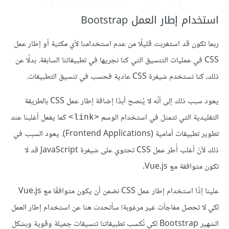
استخدام إطار العمل Bootstrap
ربما تكون قد استغربت قليلًا من عدم استخدامنا لأي مكتبة أو إطار عمل
CSS في عمليات التنسيق التي كنا نجريها في تطبيقاتنا السابقة. بدلًا عن
ذلك، كنا نستخدم شيفرة CSS عادية فحسب في تنسيق التطبيقات.
يعود سبب ذلك إلى أنّه لا يُنصح أبدًا إضافة إطار عمل CSS بالطريقة
التقليدية التي تتمثل في استخدام الوسم
كما يفعل أغلبنا عند
<link>
تطوير تطبيقات أمامية (Frontend Applications). يعود السبب في
ذلك لأنّ أغلب أُطر عمل CSS تحتوي على شيفرة JavaScript قد لا
تكون متوافقة مع Vue.js.
علينا إذًا استخدام إطار عمل CSS نضمن أن يكون متوافقًا مع Vue.js
لكي لا تحصل مفاجآت غير مرغوبة! سأتحدث هنا عن استخدام إطار العمل
الشهير Bootstrap لكي نُكسب تطبيقاتنا تنسيقات جميلة وقوية وبشكل