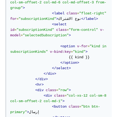
col-sm-offset-2 col-md-6 col-md-offset-3 from-
group"
>
<label
class
=
"float-right"
</label>
نوع الاشتراك
>
"subscriptionKind"
=
for
<select
id
=
"subscriptionKind"
class
=
"form-control"
v-
model
=
"selectedSubscription"
>
<option
v-for
=
"kind in 
subscriptionKinds"
v-bind:key
=
"kind"
>
                            {{ kind }}

</option>
</select>
</div>
</div>
<hr>
<div
class
=
"row"
>
<div
class
=
"col-xs-12 col-sm-8 
col-sm-offset-2 col-md-1"
>
<button
class
=
"btn btn-
إرسال

>
primary"