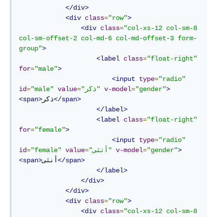
</div>
<div
class
=
"row"
>
<div
class
=
"col-xs-12 col-sm-8 
col-sm-offset-2 col-md-6 col-md-offset-3 form-
group"
>
<label
class
=
"float-right"
for
=
"male"
>
<input
type
=
"radio"
>
"gender"
=
v-model
"ذكر"
=
value
"male"
=
id
</span>
ذكر
<span>
</label>
<label
class
=
"float-right"
for
=
"female"
>
<input
type
=
"radio"
>
"gender"
=
v-model
"أنثى"
=
value
"female"
=
id
</span>
أنثى
<span>
</label>
</div>
</div>
<div
class
=
"row"
>
<div
class
=
"col-xs-12 col-sm-8 