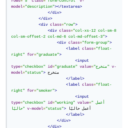
rows
=
"5"
class
=
"form-control"
v-
model
=
"description"
></textarea>
</div>
</div>
<div
class
=
"row"
>
<div
class
=
"col-xs-12 col-sm-8 
col-sm-offset-2 col-md-6 col-md-offset-3"
>
<div
class
=
"form-group"
>
<label
class
=
"float-
right"
for
=
"graduate"
>
<input
v-
"متخرج"
=
value
"graduate"
=
id
"checkbox"
=
type
 متخرج

>
"status"
=
model
</label>
<label
class
=
"float-
right"
for
=
"smoker"
>
<input
"أعمل 
=
value
"working"
=
id
"checkbox"
=
type
 أعمل حاليًا

>
"status"
=
v-model
حاليًا"
</label>
</div>
</div>