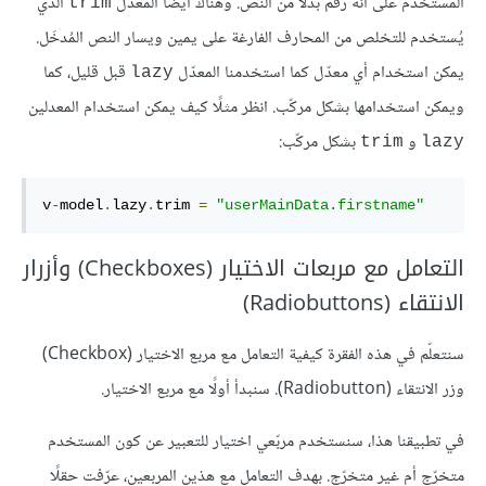
المستخدم على أنّه رقم بدلًا من النص. وهناك أيضًا المعدّل
الذي
trim
يُستخدم للتخلص من المحارف الفارغة على يمين ويسار النص المُدخَل.
يمكن استخدام أي معدّل كما استخدمنا المعدّل
قبل قليل، كما
lazy
ويمكن استخدامها بشكل مركّب. انظر مثلًا كيف يمكن استخدام المعدلين
و
بشكل مركّب:
trim
lazy
v
-
model
.
lazy
.
trim 
=
"userMainData.firstname"
التعامل مع مربعات الاختيار (Checkboxes) وأزرار
الانتقاء (Radiobuttons)
سنتعلّم في هذه الفقرة كيفية التعامل مع مربع الاختيار (Checkbox)
وزر الانتقاء (Radiobutton). سنبدأ أولًا مع مربع الاختيار.
في تطبيقنا هذا، سنستخدم مربّعي اختيار للتعبير عن كون المستخدم
متخرّج أم غير متخرّج. بهدف التعامل مع هذين المربعين، عرّفت حقلًا