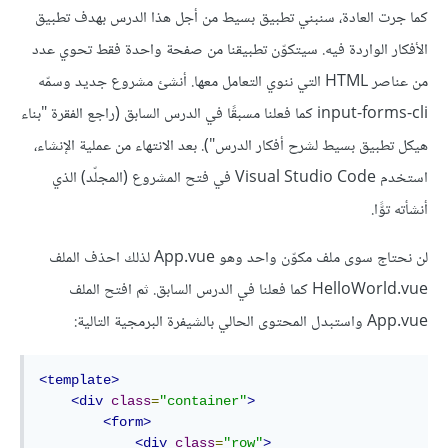
كما جرت العادة، سنبني تطبيق بسيط من أجل هذا الدرس بهدف تطبيق
الأفكار الواردة فيه. سيتكوّن تطبيقنا من صفحة واحدة فقط تحوي عدد
من عناصر HTML التي ننوي التعامل معها. أنشئ مشروع جديد وسمّه
input-forms-cli كما فعلنا مسبقًا في الدرس السابق (راجع الفقرة "بناء
هيكل تطبيق بسيط لشرح أفكار الدرس"). بعد الانتهاء من عملية الإنشاء،
استخدم Visual Studio Code في فتح المشروع (المجلّد) الذي
أنشأته توًّا.
لن نحتاج سوى ملف مكوّن واحد وهو App.vue لذلك احذف الملف
HelloWorld.vue كما فعلنا في الدرس السابق. ثم افتح الملف
App.vue واستبدل المحتوى الحالي بالشيفرة البرمجية التالية:
<template>
<div
class
=
"container"
>
<form>
<div
class
=
"row"
>