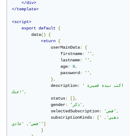
</div>
</template>
<script>
export
default
{
        data
()
{
return
{
                userMainData
:
{
                    firstname
:
''
,
                    lastname
:
''
,
                    age
:
0
,
                    password
:
''
,
},
'اكتب نبذة قصيرة 
:
                description
,
عنك!'
                status
:
[],
,
'ذكر'
:
                gender
,
'فضي'
:
                selectedSubscription
'ذهبي'
,
[
:
                subscriptionKinds
]
'عادي'
'فضي'
,
}