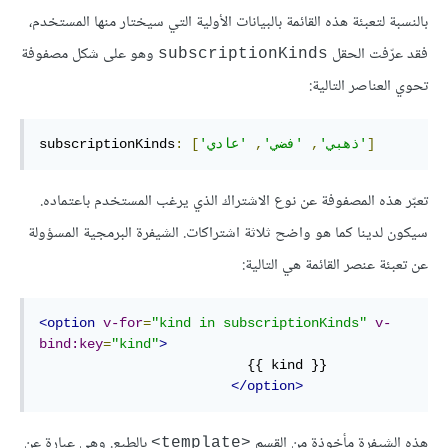
بالنسبة لتعبئة هذه القائمة بالبيانات الأولية التي سيختار منها المستخدم،
فقد عرّفت الحقل
وهو على شكل مصفوفة
subscriptionKinds
تحوي العناصر التالية:
]
'عادي'
'ذهبي'
,
'فضي'
,
[
:
subscriptionKinds
تعبّر هذه المصفوفة عن نوع الاشتراك الذي يرغب المستخدم باعتماده.
سيكون لدينا كما هو واضح ثلاثة اشتراكات. الشيفرة البرمجية المسؤولة
عن تعبئة عنصر القائمة هي التالية:
<option
v-for
=
"kind in subscriptionKinds"
v-
bind:key
=
"kind"
>
                          {{ kind }}

</option>
هذه الشيفرة مأخوذة من القسم
بالطبع. وهي عبارة عن
<template>