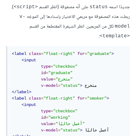
جديدًا اسمه
على أنّه مصفوفة (انظر القسم
).
<script>
status
ربطت هذه المصفوفة مع مربعي الاختيار بإسنادها إلى الموجّه
v-
لكل من المربعين. انظر الشيفرة المقتطعة من القسم
model
:
<template>
<label
class
=
"float-right"
for
=
"graduate"
>
<input
type
=
"checkbox"
id
=
"graduate"
"متخرج"
=
value
v-model
=
"status"
>
</label>
<label
class
=
"float-right"
for
=
"smoker"
>
<input
type
=
"checkbox"
id
=
"working"
"أعمل حاليًا"
=
value
v-model
=
"status"
>