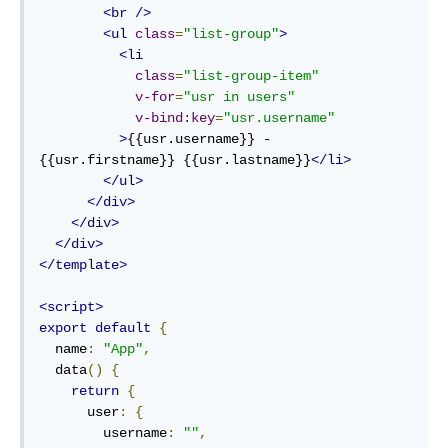
<br
/>
<ul
class
=
"list-group"
>
<li
class
=
"list-group-item"
v-for
=
"usr in users"
v-bind:key
=
"usr.username"
>
{{usr.username}} - 
{{usr.firstname}} {{usr.lastname}}
</li>
</ul>
</div>
</div>
</div>
</template>
<script>
export
default
{
  name
:
"App"
,
  data
()
{
return
{
      user
:
{
        username
:
""
,