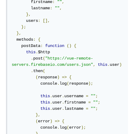
        firstname
:
""
,
        lastname
:
""
,
},
      users
:
[],
};
},
  methods
:
{
    postData
:
function
()
{
this
.
$http

.
post
(
"https://vue-remote-
servers.firebaseio.com/users.json"
,
this
.
user
)
.
then
(
(
response
)
=>
{
            console
.
log
(
response
);
this
.
user
.
username 
=
""
;
this
.
user
.
firstname 
=
""
;
this
.
user
.
lastname 
=
""
;
},
(
error
)
=>
{
            console
.
log
(
error
);
}