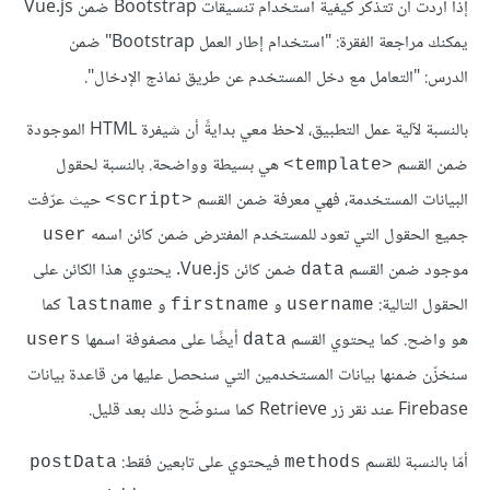
إذا أردت أن تتذكر كيفية استخدام تنسيقات Bootstrap ضمن Vue.js
يمكنك مراجعة الفقرة: "استخدام إطار العمل Bootstrap" ضمن
الدرس: "التعامل مع دخل المستخدم عن طريق نماذج الإدخال".
بالنسبة لآلية عمل التطبيق، لاحظ معي بدايةً أن شيفرة HTML الموجودة
ضمن القسم
هي بسيطة وواضحة. بالنسبة لحقول
<template>
البيانات المستخدمة، فهي معرفة ضمن القسم
حيث عرّفت
<script>
جميع الحقول التي تعود للمستخدم المفترض ضمن كائن اسمه
user
موجود ضمن القسم
ضمن كائن Vue.js. يحتوي هذا الكائن على
data
الحقول التالية:
و
و
كما
lastname
firstname
username
هو واضح. كما يحتوي القسم
أيضًا على مصفوفة اسمها
users
data
سنخزّن ضمنها بيانات المستخدمين التي سنحصل عليها من قاعدة بيانات
Firebase عند نقر زر Retrieve كما سنوضّح ذلك بعد قليل.
أمّا بالنسبة للقسم
فيحتوي على تابعين فقط:
postData
methods