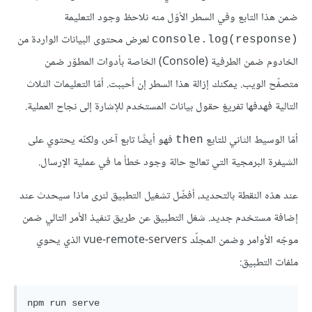
ضمن هذا التابع وفي السطر الأوّل منه نلاحظ وجود التعليمة
لعرض محتوى البيانات الواردة من
‎console.log(response)
الخادوم ضمن الطرفية (Console) الخاصة بأدوات المطوّر ضمن
متصفّح الويب. يمكنك إزالة هذا السطر إن أحببت. أمّا التعليمات الثلاث
التالية فهدفها تفريغ حقول بيانات المستخدم للإشارة إلى نجاح العملية.
أمّا الوسيط الثاني للتابع
فهو أيضًا تابع آخر، ولكنّه يحتوي على
then
الشيفرة البرمجية التي تعالج حالة وجود خطأ ما في عملية الإرسال.
عند هذه النقطة بالتحديد، أفضّل تشغيل التطبيق لنرى ماذا سيحدث عند
إضافة مستخدم جديد. شغل التطبيق عن طريق تنفيذ الأمر التالي ضمن
موجّه الأوامر وضمن المجلّد vue-remote-servers الذي يحوي
ملفات التطبيق: