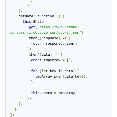
);
},
    getData
:
function
()
{
this
.
$http

.
get
(
"https://vue-remote-
servers.firebaseio.com/users.json"
)
.
then
((
response
)
=>
{
return
 response
.
json
();
})
.
then
((
data
)
=>
{
const
 tmpArray 
=
[];
for
(
let key in data
)
{
            tmpArray
.
push
(
data
[
key
]);
}
this
.
users 
=
 tmpArray
;
});
},
},
};