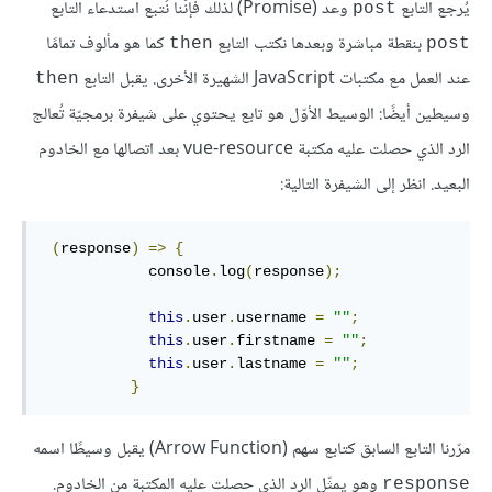
يُرجع التابع
وعد (Promise) لذلك فإنّنا نُتبع استدعاء التابع
post
بنقطة مباشرة وبعدها نكتب التابع
كما هو مألوف تمامًا
then
post
عند العمل مع مكتبات JavaScript الشهيرة الأخرى. يقبل التابع
then
وسيطين أيضًا: الوسيط الأوّل هو تابع يحتوي على شيفرة برمجيّة تُعالج
الرد الذي حصلت عليه مكتبة vue-resource بعد اتصالها مع الخادوم
البعيد. انظر إلى الشيفرة التالية:
(
response
)
=>
{
            console
.
log
(
response
);
this
.
user
.
username 
=
""
;
this
.
user
.
firstname 
=
""
;
this
.
user
.
lastname 
=
""
;
}
مرّرنا التابع السابق كتابع سهم (Arrow Function) يقبل وسيطًا اسمه
وهو يمثّل الرد الذي حصلت عليه المكتبة من الخادوم.
response