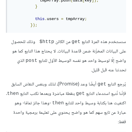
            tmpArray
.
push
(
data
[
key
]);
}
this
.
users 
=
 tmpArray
;
});
سنستخدم هذه المرة التابع
من الكائن
وذلك للحصول
‎ $http
get
على البيانات المخزّنة ضمن قاعدة البيانات. لا يحتاج هذا التابع كما هو
واضح إلّا لوسيط واحد هو نفسه الوسيط الأوّل للتابع
الذي
post
تحدثنا عنه قبل قليل.
يُرجع التابع
أيضًا وعد (Promise)، لذلك وبنفس النقاش السابق
get
فإنّنا نُتبع استدعاء التابع
بنقطة مباشرة وبعدها نكتب التابع
.
then
get
اكتفيت هنا بكتابة وسيط واحد للتابع
-وهذا جائز تمامًا- وهو
then
عبارة عن تابع سهم كما هو واضح يحتوي على تعليمة برمجية واحدة
فقط: