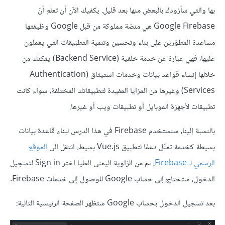
بها والتي سأزودك بالبعض منها بعد قليل. يكفيك الآن أن تعلم أنّ
Google Firebase هي منصّة مملوكة من قبل Google وظيفتها
مساعدة المطوّرين على بناء وتحسين وتنمية التطبيقات التي يعملون
عليها، فهي عبارة عن خدمة خلفية (Backend Service) يمكنك من
خلالها إنشاء قواعد بيانات وخدمات استيثاق (Authentication
Services) وغيرها من المزايا المفيدة لتطبيقاتك المختلفة، سواء كانت
تطبيقات لأجهزة الموبايل أو تطبيقات ويب أو غيرها.
بالنسبة إلينا، سنستخدم Firebase في هذا الدرس لبناء قاعدة بيانات
بسيطة كخدمة تمثّل دعمًا لتطبيق Vue.js بسيط. انتقل إلى
الموقع
الرسمي لـ Firebase
، ثم من الزاوية اليمنى العليا اختر Sign in لتسجيل
الدخول، ستحتاج إلى حساب Google للوصول إلى خدمات Firebase.
بعد تسجيل الدخول بحساب Google ستظهر الصفحة الرئيسية التالية: