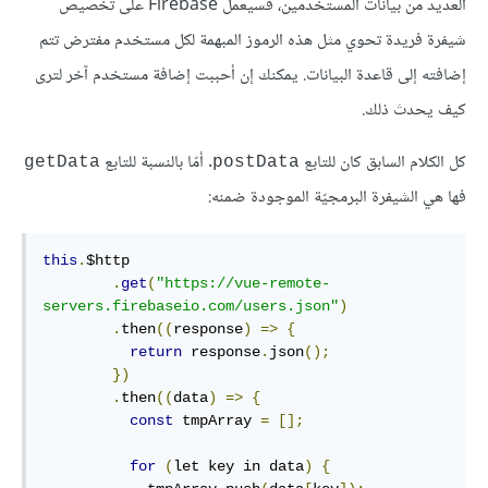
العديد من بيانات المستخدمين، فسيعمل Firebase على تخصيص
شيفرة فريدة تحوي مثل هذه الرموز المبهمة لكل مستخدم مفترض تتم
إضافته إلى قاعدة البيانات. يمكنك إن أحببت إضافة مستخدم آخر لترى
كيف يحدث ذلك.
كل الكلام السابق كان للتابع
. أمّا بالنسبة للتابع
getData
postData
فها هي الشيفرة البرمجيّة الموجودة ضمنه:
this
.
$http

.
get
(
"https://vue-remote-
servers.firebaseio.com/users.json"
)
.
then
((
response
)
=>
{
return
 response
.
json
();
})
.
then
((
data
)
=>
{
const
 tmpArray 
=
[];
for
(
let key in data
)
{