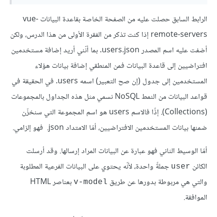
الرابط السابق حصلت عليه من الصفحة الخاصة بقاعدة البيانات vue-
remote-servers إذا كنت تذكر من الفقرة الأولى من هذا الدرس، ولكن
أضفت عليه اسم المصدر users.json. بما أنّني أريد إضافة مستخدمين
افتراضيين إلى قاعدة البيانات فمن المنطقي إضافة بيانات هؤلاء
المستخدمين إلى جدول (إن صح التعبير) اسمه users. في الحقيقة في
قواعد البيانات من النمط NoSQL نسمي مثل هذه الجداول بالمجموعات
(Collections). إذًا فالاسم users هو اسم المجموعة التي سنخزّن
ضمنها بيانات المستخدمين الافتراضيين، أمّا الامتداد ‎ .json فهو إلزامي.
أمّا الوسيط الثاني فهو عبارة عن البيانات المراد إرسالها. وقد أرسلت
الكائن
جملةً واحدة، لأنّه يحتوي على البيانات الفرعية المطلوبة
user
والتي هي مربوطة بدورها عن طريق
بعناصر HTML
v-model
الموافقة.