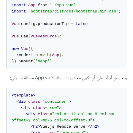
import
App
 from 
'./App.vue'
import
"bootstrap/dist/css/bootstrap.min.css"
;
Vue
.
config
.
productionTip 
=
false
Vue
.
use
(
VueResource
);
new
Vue
({
  render
:
 h 
=>
 h
(
App
),
}).
$mount
(
'#app'
)
واحرص أيضًا على أن تكون محتويات الملف App.vue مماثلة لما يلي:
<template>
<div
class
=
"container"
>
<div
class
=
"row"
>
<div
class
=
"col-xs-12 col-sm-8 col-sm-
offset-2 col-md-6 col-md-offset-3"
>
<h2>
Vue.js Remote Server
</h2>
<div
class
=
"form-group"
>