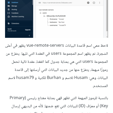
لاحظ معي اسم قاعدة البيانات vue-remote-servers يظهر في أعلى
الشجرة، ثم يظهر اسم المجموعة users في العقدة التي تليها. يتفرّع عن
المجموعة users التي هي بمثابة جدول كما اتفقنا، عقدة تالية تحمل
رموزًا مبهمة، يتفرّع عنها من جديد البيانات التي أرسلتها إلى قاعدة
البيانات وهي: Husam للاسم و Burhan للكنية و husam79 لاسم
المستخدم.
بالنسبة للرموز المبهمة التي تظهر فهي بمثابة مفتاح رئيسي (Primary
Key) أو معرّف (ID) للبيانات التي تقع ضمنها. لأنّه من البديهي إرسال