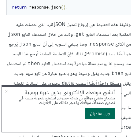
return
 response
.
json
();
وظيفة هذه التعليمة هي إرجاع تمثيل JSON للرد الذي حصلت عليه
المكتبة بعد استدعاء التابع
. وذلك من خلال استدعاء التابع
json
get
من الكائن
. وهنا ينبغي التنويه إلى أنّ التابع
يُرجع
json
response
هو أيضًا وعد (Promise). لذلك فإنّ التعليمة السابقة تُرجع هذا الوعد
مما يسمح لنا بوضع نقطة مباشرةً بعد استدعاء التابع
ثم استدعاء
then
تابع
جديد يقبل وسيط وهو بالطبع عبارة عن تابع سهم جديد
then
يقبل وسيطًا واحدًا أيضًا أسميته
يحتوي على البيانات الفعلية
data
التي حصلنا عليها من قاعدة البيانات على الـ Firebase.
ما تبقى ضمن تابع السهم الموجود ضمن تابع
الأخير عبارة عن
then
شيفرة برمجيّة وظيفتها استخلاص البيانات الخام الواردة من المكتبة
vue-resource التي تتواصل مع قاعدة البيانات، وتخزينها بشكل