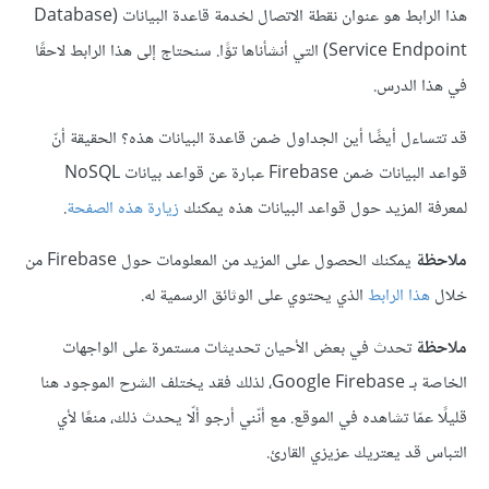
هذا الرابط هو عنوان نقطة الاتصال لخدمة قاعدة البيانات (Database
Service Endpoint) التي أنشأناها توًّا. سنحتاج إلى هذا الرابط لاحقًا
في هذا الدرس.
قد تتساءل أيضًا أين الجداول ضمن قاعدة البيانات هذه؟ الحقيقة أنّ
قواعد البيانات ضمن Firebase عبارة عن قواعد بيانات NoSQL
لمعرفة المزيد حول قواعد البيانات هذه يمكنك
زيارة هذه الصفحة
.
ملاحظة
يمكنك الحصول على المزيد من المعلومات حول Firebase من
خلال
هذا الرابط
الذي يحتوي على الوثائق الرسمية له.
ملاحظة
تحدث في بعض الأحيان تحديثات مستمرة على الواجهات
الخاصة بـ Google Firebase، لذلك فقد يختلف الشرح الموجود هنا
قليلًا عمّا تشاهده في الموقع. مع أنّني أرجو ألّا يحدث ذلك، منعًا لأي
التباس قد يعتريك عزيزي القارئ.