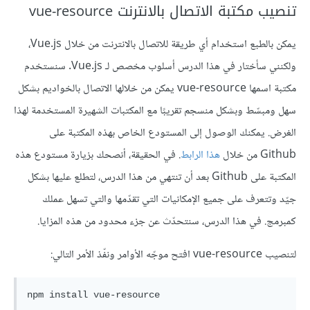
تنصيب مكتبة الاتصال بالانترنت vue-resource
يمكن بالطبع استخدام أي طريقة للاتصال بالانترنت من خلال Vue.js،
ولكنني سأختار في هذا الدرس أسلوب مخصص لـ Vue.js. سنستخدم
مكتبة اسمها vue-resource يمكن من خلالها الاتصال بالخواديم بشكل
سهل ومبسّط وبشكل منسجم تقريبًا مع المكتبات الشهيرة المستخدمة لهذا
الغرض. يمكنك الوصول إلى المستودع الخاص بهذه المكتبة على
Github من خلال
هذا الرابط
. في الحقيقة، أنصحك بزيارة مستودع هذه
المكتبة على Github بعد أن تنتهي من هذا الدرس، لتطلع عليها بشكل
جيّد وتتعرف على جميع الإمكانيات التي تقدّمها والتي تسهل عملك
كمبرمج. في هذا الدرس، سنتحدّث عن جزء محدود من هذه المزايا.
لتنصيب vue-resource افتح موجّه الأوامر ونفّذ الأمر التالي: