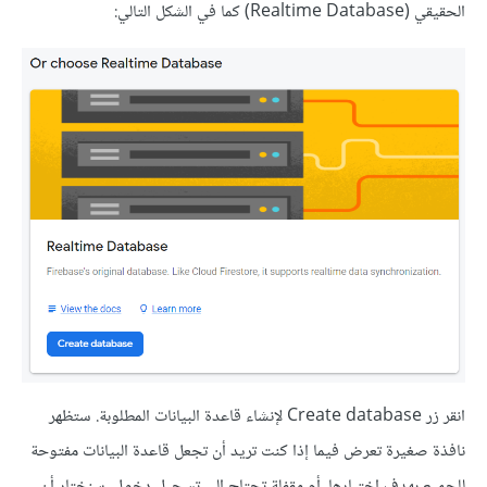
الحقيقي (Realtime Database) كما في الشكل التالي:
انقر زر Create database لإنشاء قاعدة البيانات المطلوبة. ستظهر
نافذة صغيرة تعرض فيما إذا كنت تريد أن تجعل قاعدة البيانات مفتوحة
للجميع بهدف اختبارها، أم مقفلة تحتاج إلى تسجيل دخول. سنختار أن