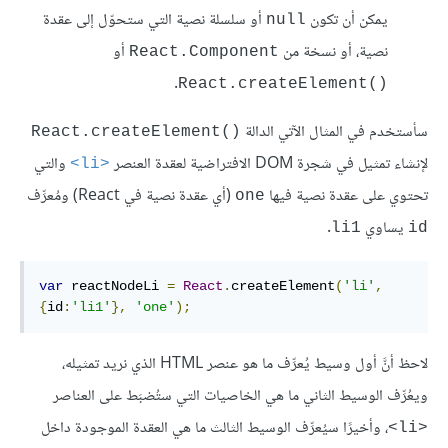
يمكن أن تكون
أو سلسلة نصية التي ستحوّل إلى عقدة
null
نصية، أو نسخة من
React.Component
React.createElement()
سأستخدم في المثال الآتي الدالة
React.createElement()
لإنشاء تمثيل في شجرة DOM الافتراضية لعقدة العنصر
والتي
<li>
تحتوي على عقدة نصية فيها
(أي عقدة نصية في React) ومُعرِّف
one
يساوي
.
li1
id
var
 reactNodeLi 
=
React
.
createElement
(
'li'
,
{
id
:
'li1'
},
'one'
);
لاحظ أنَّ أول وسيط يُعرِّف ما هو عنصر HTML الذي نريد تمثيله،
ويعُرِّف الوسيط الثاني ما هي الخاصيات التي ستُضبَط على العناصر
، وأخيرًا سيُعرِّف الوسيط الثالث ما هي العقدة الموجودة داخل
<li>