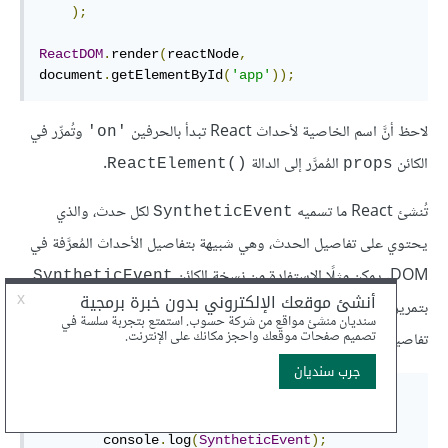
);
ReactDOM
.
render
(
reactNode
,
document
.
getElementById
(
'app'
));
لاحظ أنَّ اسم الخاصية لأحداث React تبدأ بالحرفين
وتُمرِّر في
'on'
الكائن
المُمرَّر إلى الدالة
.
ReactElement()‎
props
تُنشئ React ما تسميه
لكل حدث، والذي
SyntheticEvent
يحتوي على تفاصيل الحدث، وهي شبيهة بتفاصيل الأحداث المُعرَّفة في
DOM. يمكن مثلًا الاستفادة من نسخة الكائن
SyntheticEvent
بتمريره إلى معالجات الأحداث، وسأفعل ذلك في المثال الآتي لتسجيل
تفاصيل الحدث
.
SyntheticEvent
var
 clickhandler 
=
function
clickhandler
(
SyntheticEvent
)
{
        console
.
log
(
SyntheticEvent
);