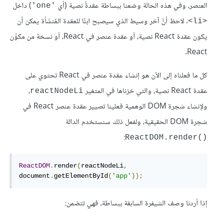
العنصر، وفي هذه الحالة وضعنا ببساطة عقدةً نصية (أي
) داخل
'one'
. لاحظ أنَّ آخر وسيط الذي سيصبح ابنًا للعقدة المُنشَأة يمكن أن
<li>
يكون عقدة React نصية، أو عقدة عنصر في React، أو نسخة من مكوِّن
React.
كل ما فعلناه إلى الآن هو إنشاء عقدة عنصر في React تحتوي على
عقدة React نصية، والتي خزناها في المتغير
،
reactNodeLi
ولإنشاء شجرة DOM الوهمية فعلينا تصيير عقدة عنصر React في
شجرة DOM الحقيقية، ولفعل ذلك سنستخدم الدالة
ReactDOM.render()
ReactDOM
.
render
(
reactNodeLi
,
document
.
getElementById
(
'app'
));
إذا أردنا وصف الشيفرة السابقة ببساطة، فهي تتضمن: