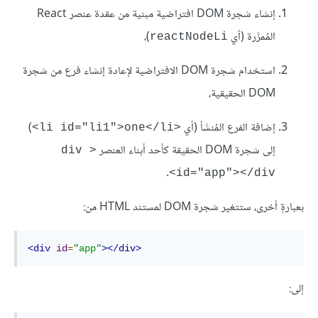
إنشاء شجرة DOM افتراضية مبنية من عقدة عنصر React
المُمرَّرة (أي
)،
reactNodeLi
استخدام شجرة DOM الافتراضية لإعادة إنشاء فرع من شجرة
DOM الحقيقية،
إضافة الفرع المُنشَأ (أي
)
<li id="li1">one</li>
إلى شجرة DOM الحقيقة كأحد أبناء العنصر
<div 
.
id="app"></div>
بعبارةٍ أخرى، ستتغير شجرة DOM لمستند HTML من:
<div
id
=
"app"
></div>
إلى: