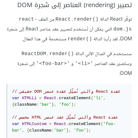
تصيير (rendering) العناصر إلى شجرة DOM
توفِّر React الدالة
react-
React.render()
التي يمكن أن تُستخدَم لتصيير عقد عناصر React إلى شجرة
dom.js
DOM. لقد رأينا الدالة
render()
سنستخدم في المثال الآتي الدالة
ReactDOM.render()
وستُصيّر عقد العناصر
و
إلى شجرة
'<foo-bar>'
'<li>'
DOM:
// حقيقي DOM والتي تُمثِّل عقدة عنصر React عقدة
var
HTMLLi
=
React
.
createElement
(
'li'
,
{
className
:
'bar'
},
'foo'
);
// مخصص HTML والتي تُمثِّل عقد عنصر React عقدة
var
HTMLCustom
=
React
.
createElement
(
'foo-
bar'
,
{
className
:
'bar'
},
'foo'
);