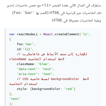
سنُعرِّف في المثال الآتي عقدة العنصر
مع خمس خاصيات، إحدى
<li>
تلك الخاصيات غير قياسية في HTML (أقصد بها
‎)
foo:'bar'
وبقية الخاصيات معروفة في HTML:
var
 reactNodeLi 
=
React
.
createElement
(
'li'
,
{
    foo
:
'bar'
,
    id
:
'li1'
,
// للإشارة إلى صنف الأنماط في جافاسكربت 
className لاحظ استخدام الخاصية 
    className
:
'blue'
,
'data-test'
:
'test'
,
'aria-test'
:
'test'
,
// CSS لضبط خاصية backgroundColor لاحظ 
استخدام الخاصية
    style
:
{
backgroundColor
:
'red'
}
},
'text'
);