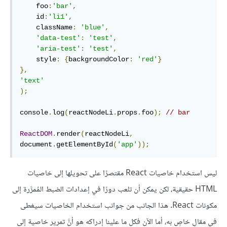
    foo
:
'bar'
,
    id
:
'li1'
,
    className
:
'blue'
,
'data-test'
:
'test'
,
'aria-test'
:
'test'
,
    style
:
{
backgroundColor
:
'red'
}
},
'text'
);
console
.
log
(
reactNodeLi
.
props
.
foo
);
// bar
ReactDOM
.
render
(
reactNodeLi
,
document
.
getElementById
(
'app'
));
ليس استخدام خاصيات React مقتصرًا على تحويلها إلى خاصيات
HTML حقيقية، لكن يمكن أن تلعب دورًا في إعدادات الضبط المُمرَّرة إلى
مكونات React. هذا الجانب من جوانب استخدام الخاصيات سيغطى
في مقالٍ خاصٍ به، أما الآن فكل ما علينا إدراكه هو أنَّ تمرير خاصية إلى