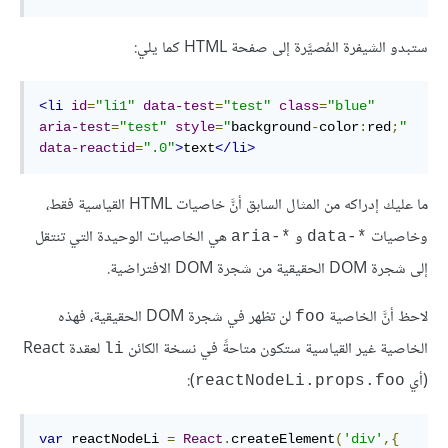
ستبدو الشيفرة المُصيَّرة إلى صفحة HTML كما يلي:
<li
id
=
"li1"
data-test
=
"test"
class
=
"blue"
aria-test
=
"test"
style
=
"
background
-
color
:
red
;
"
data-reactid
=
".0"
>
text
</li>
ما عليك إدراكه من المثال السابق أنَّ خاصيات HTML القياسية فقط،
وخاصيات
‎ هي الخاصيات الوحيدة التي تنتقل
aria-*
data-*
إلى شجرة DOM الحقيقية من شجرة DOM الافتراضية.
لاحظ أنَّ الخاصية
لن تظهر في شجرة DOM الحقيقية، فهذه
foo
الخاصية غير القياسية ستكون متاحةً في نسخة الكائن
لعقدة React
li
(أي
):
reactNodeLi.props.foo
var
 reactNodeLi 
=
React
.
createElement
(
'div'
,{