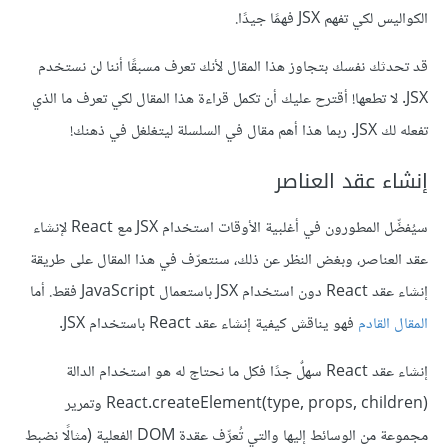
الكواليس لكي تفهم JSX فهمًا جيدًا.
قد تحدثك نفسك بتجاوز هذا المقال لأنك تعرف مسبقًا أننا لن نستخدم
JSX. لا تطعها! أقترح عليك أن تكمل قراءة هذا المقال لكي تعرف ما الذي
تفعله لك JSX. ربما هذا أهم مقال في السلسلة ليتغلغل في ذهنك!
إنشاء عقد العناصر
سيُفضِّل المطورون في أغلبية الأوقات استخدام JSX مع React لإنشاء
عقد العناصر، وبغض النظر عن ذلك، سنتعرّف في هذا المقال على طريقة
إنشاء عقد React دون استخدام JSX باستعمال JavaScript فقط. أما
المقال القادم
فهو يناقش كيفية إنشاء عقد React باستخدام JSX.
إنشاء عقد React سهلٌ جدًا فكل ما نحتاج له هو استخدام الدالة
React.createElement(type, props, children)‎ وتمرير
مجموعة من الوسائط إليها والتي تُعرِّف عقدة DOM الفعلية (مثالًا نضبط