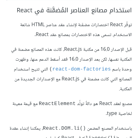
استخدام مصانع العناصر المُضمَّنة في React
توفِّر React اختصارات مضمَّنة لإنشاء عقد عناصر HTML شائعة
الاستخدام. تسمى هذه الاختصارات بمصانع عقد React.
قبل الإصدار 16.0 من مكتبة React.js، كانت هذه المصانع مضمنة في
المكتبة نفسها، لكن بعد الإصدار 16.0 فقد أسقط الدعم عنها، وظهرت
وحدة باسم
التي تتيح استخدام
)
react-dom-factories
المصانع التي كانت مضمنة في React.js مع الإصدارات الجديدة من
المكتبة.
مصنع لعقد React هو دالةٌ تولِّد
مع قيمة معينة
ReactElement
لخاصية type.
باستخدام المصنع المضمن
‎، يمكننا إنشاء عقدة
React.DOM.li()