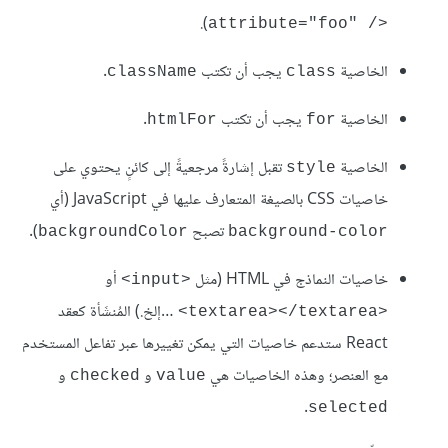
attribute="foo" />
الخاصية
يجب أن تكتب
.
className
class
الخاصية
يجب أن تكتب
.
htmlFor
for
الخاصية
تقبل إشارةً مرجعيةً إلى كائنٍ يحتوي على
style
خاصيات CSS بالصيغة المتعارف عليها في JavaScript (أي
تصبح
).
backgroundColor
background-color
خاصيات النماذج في HTML (مثل
أو
<input>
…إلخ.) المُنشَأة كعقد
<textarea></textarea>
React ستدعم خاصيات التي يمكن تغييرها عبر تفاعل المستخدم
مع العنصر؛ وهذه الخاصيات هي
و
و
checked
value
.
selected