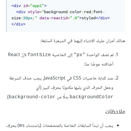
<div
id
=
"app1"
>
<div
style
=
"
background
-
color
:
red
;
font
-
size
:
20px
;
"
data-reactid
=
".0"
>
styled
</div>
</div>
هنالك أمران عليك الانتباه إليهما في الشيفرة السابقة:
لم نضف الواحدة
إلى الخاصية
لأنَّ React
fontSize
"px"
أضافته عوضًا عنّا.
عند كتابة خاصيات CSS في JavaScript، يجب حذف الشرطة
وجعل الحرف الذي يليها مكتوبًا بحرفٍ كبير (أي
بدلًا من
).
background-color
backgroundColor
ملاحظات
يجب أن تبدأ السابقات الخاصة بالمتصفحات (باستثناء
) بحرفٍ
ms