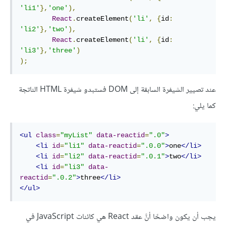
'li1'
},
'one'
),
React
.
createElement
(
'li'
,
{
id
:
'li2'
},
'two'
),
React
.
createElement
(
'li'
,
{
id
:
'li3'
},
'three'
)
);
عند تصيير الشيفرة السابقة إلى DOM فستبدو شيفرة HTML الناتجة
كما يلي:
<ul
class
=
"myList"
data-reactid
=
".0"
>
<li
id
=
"li1"
data-reactid
=
".0.0"
>
one
</li>
<li
id
=
"li2"
data-reactid
=
".0.1"
>
two
</li>
<li
id
=
"li3"
data-
reactid
=
".0.2"
>
three
</li>
</ul>
يجب أن يكون واضحًا أنَّ عقد React هي كائنات JavaScript في