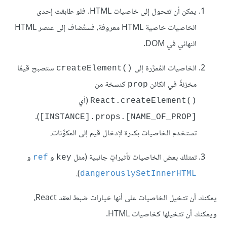
يمكن أن تتحول إلى خاصيات HTML. فلو طابقت إحدى
الخاصيات خاصية HTML معروفة، فستُضاف إلى عنصر HTML
النهائي في DOM.
الخاصيات المُمرَّرة إلى
‎ ستصبح قيمًا
createElement()
مخزنةً في الكائن
كنسخة من
prop
‎ (أي
React.createElement()
).
[INSTANCE].props.[NAME_OF_PROP]
تستخدم الخاصيات بكثرة لإدخال قيم إلى المكوِّنات.
تمتلك بعض الخاصيات تأثيراتٍ جانبية (مثل
و
و
ref
key
).
dangerouslySetInnerHTML
يمكنك أن تتخيل الخاصيات على أنها خيارات ضبط لعقد React،
ويمكنك أن تتخيلها كخاصيات HTML.