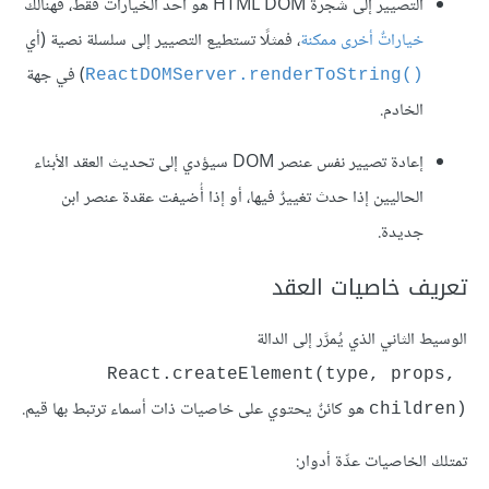
التصيير إلى شجرة HTML DOM هو أحد الخيارات فقط، فهنالك
خياراتٌ أخرى ممكنة
، فمثلًا تستطيع التصيير إلى سلسلة نصية (أي
‎) في جهة
ReactDOMServer.renderToString()
الخادم.
إعادة تصيير نفس عنصر DOM سيؤدي إلى تحديث العقد الأبناء
الحاليين إذا حدث تغييرٌ فيها، أو إذا أُضيفت عقدة عنصر ابن
جديدة.
تعريف خاصيات العقد
الوسيط الثاني الذي يُمرَّر إلى الدالة
React.createElement(type, props, 
children)
تمتلك الخاصيات عدِّة أدوار: