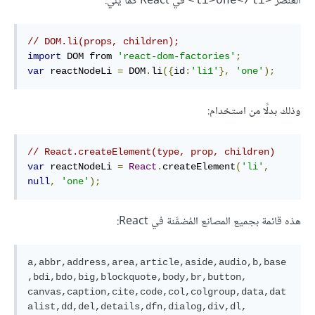
العنصر
في React كما يلي:
<li>one</li>
// DOM.li(props, children);
import
 DOM from 
'react-dom-factories'
;
var
 reactNodeLi 
=
 DOM
.
li
({
id
:
'li1'
},
'one'
);
وذلك بدلًا من استخدام:
// React.createElement(type, prop, children)
var
 reactNodeLi 
=
React
.
createElement
(
'li'
,
null
,
'one'
);
هذه قائمة بجميع المصانع المُضمَّنة في React:
a,abbr,address,area,article,aside,audio,b,base
,bdi,bdo,big,blockquote,body,br,button,

canvas,caption,cite,code,col,colgroup,data,dat
alist,dd,del,details,dfn,dialog,div,dl,
