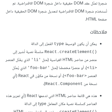
شجرةٍ تمثِّل عقد DOM حقيقية داخل شجرة DOM الافتراضية. ثم
تُستخدَم شجرة DOM الافتراضية لتعديل شجرة DOM الحقيقية داخل
صفحة HTML.
ملاحظات
يمكن أن يكون الوسيط
المُمرَّر إلى الدالة
type
سلسلةً نصية تُشير إلى
React.createElement()‎
عنصر من عناصر HTML القياسية (مثل
الذي يمُثِّل العنصر
'li'
)، أو عنصرًا مخصصًا (مثل
الذي يُمثِّل
'foo-bar'
<li>
العنصر
)، أو نسخة من مكوِّن في React (أي
<foo-bar>
نسخة من
).
React.Component
هذه هي قائمة عناصر HTML التي تدعمها React (أي تمرير هذه
العناصر كسلسلة نصية مكان المعامل type إلى الدالة