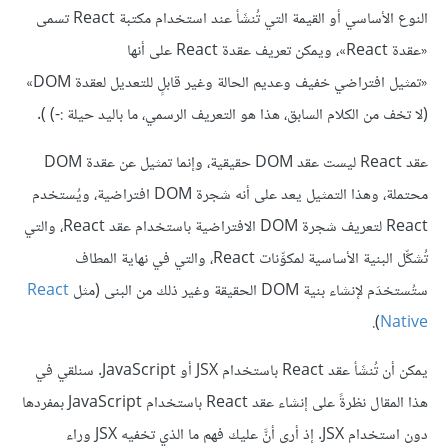
النوع الأساسي أو القيمة التي تُنشَأ عند استخدام مكتبة React تسمى
«عقدة React»، ويمكن تعريف عقدة React على أنها
«تمثيل افتراضي خفيف وعديم الحالة وغير قابلٍ للتعديل لعقدة DOM»
(لا تخف من الكلام السابق، هذا هو التعريف الرسمي، ما باليد حيلة :-) ).
عقد React ليست عقد DOM حقيقية، وإنما تمثيل عن عقدة DOM
محتملة، وهذا التمثيل يعد على أنه شجرة DOM افتراضية، ويُستخدم
React لتعريف شجرة DOM الافتراضية باستخدام عقد React، والتي
تُشكِّل البنية الأساسية لمكوِّنات React، والتي في نهاية المطاف
ستُستخدَم لإنشاء بنية DOM الحقيقة وغير ذلك من البنى (مثل
React
).
Native
يمكن أن تُنشَأ عقد React باستخدام JSX أو JavaScript. سنلقي في
هذا المقال نظرةً على إنشاء عقد React باستخدام JavaScript بمفردها
دون استخدام JSX. إذ أرى أنَّ عليك فهم ما الذي تخفيه JSX وراء