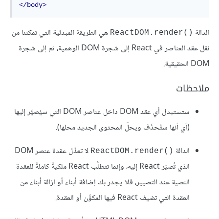
</body>
الدالة
‎ هي الطريقة المبدئية التي تمكننا من
ReactDOM.render()
نقل عقد العناصر في React إلى شجرة DOM الوهمية، ثم إلى شجرة
DOM الحقيقية.
ملاحظات
ستستبدل أي عقد DOM داخل عناصر DOM التي سيُصيَّر إليها
(أي أنها ستُحذَف ويحلّ المحتوى الجديد محلها).
الدالة
لا تعدِّل عقدة عنصر DOM
ReactDOM.render()‎
الذي تُصيّر React إليه، وإنما تتطلَّب React ملكيةً كاملةً للعقدة
النصية عند التصيير، فلا يجدر بك إضافة أبناء أو إزالة أبناء من
العقدة التي تضيف React فيها المكوِّن أو العقدة.