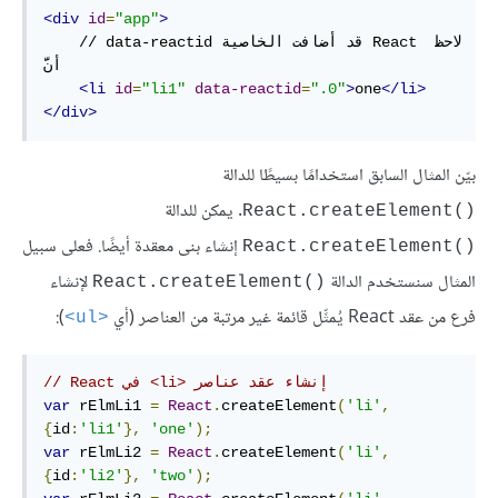
<div
id
=
"app"
>
    // data-reactid قد أضافت الخاصية React لاحظ 
أنَّ  

<li
id
=
"li1"
data-reactid
=
".0"
>
one
</li>
</div>
بيّن المثال السابق استخدامًا بسيطًا للدالة
. يمكن للدالة
React.createElement()‎
إنشاء بنى معقدة أيضًا. فعلى سبيل
React.createElement()‎
المثال سنستخدم الدالة
لإنشاء
React.createElement()‎
فرع من عقد React يُمثِّل قائمة غير مرتبة من العناصر (أي
):
<ul>
// React في <li> إنشاء عقد عناصر
var
 rElmLi1 
=
React
.
createElement
(
'li'
,
{
id
:
'li1'
},
'one'
);
var
 rElmLi2 
=
React
.
createElement
(
'li'
,
{
id
:
'li2'
},
'two'
);