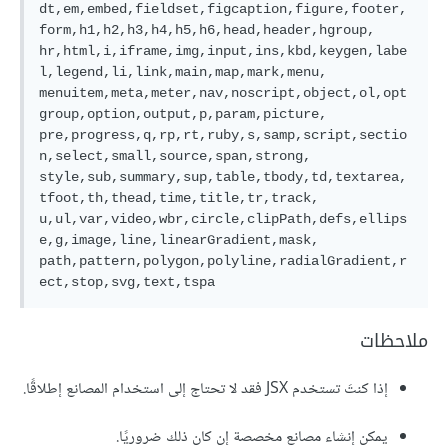
dt,em,embed,fieldset,figcaption,figure,footer,
form,h1,h2,h3,h4,h5,h6,head,header,hgroup,

hr,html,i,iframe,img,input,ins,kbd,keygen,labe
l,legend,li,link,main,map,mark,menu,

menuitem,meta,meter,nav,noscript,object,ol,opt
group,option,output,p,param,picture,

pre,progress,q,rp,rt,ruby,s,samp,script,sectio
n,select,small,source,span,strong,

style,sub,summary,sup,table,tbody,td,textarea,
tfoot,th,thead,time,title,tr,track,

u,ul,var,video,wbr,circle,clipPath,defs,ellips
e,g,image,line,linearGradient,mask,

path,pattern,polygon,polyline,radialGradient,r
ملاحظات
إذا كنتَ تستخدم JSX فقد لا تحتاج إلى استخدام المصانع إطلاقًا.
يمكن إنشاء مصانع مخصصة إن كان ذلك ضروريًا.