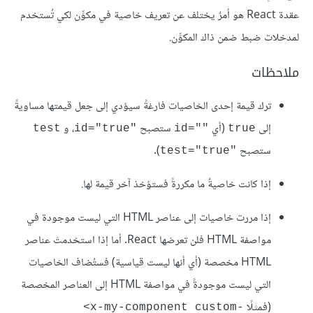
عقدة React هو أمرٌ يختلف عن تعريف خاصية في مكوِّن لكي تُستخدم
لمدخلات ضبط ضمن ذاك المكوِّن.
ملاحظات
ترك قيمة إحدى الخاصيات فارغةً سيؤدي إلى جعل قيمتها مساويةً
إلى
(أي
ستصبح
test
id="true"
id=""‎
true
ستصبح
).
test="true"‎
إذا كانت خاصيةٌ ما مكررةً فستؤخذ آخر قيمة لها.
إذا مررت خاصيات إلى عناصر HTML التي ليست موجودة في
مواصفة HTML فلن تعرضها React. أما إذا استخدمتَ عناصر
HTML مخصصة (أي أنها ليست قياسية) فستُضاف الخاصيات
التي ليست موجودةً في مواصفة HTML إلى العناصر المخصصة
(فمثلًا ‎
<x-my-component custom-