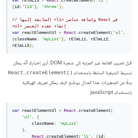
var
 rElmLi3 
=
React
.
createElement
(
'li'
,
{
id
:
'li3'
},
'three'
);
// السابقة إليها <li> وإضافة عناصر React في 
<ul> إنشاء عقدة العنصر
var
 reactElementUl 
=
React
.
createElement
(
'ul'
,
{
className
:
'myList'
},
 rElmLi1
,
 rElmLi2
,
rElmLi3
);
قبل تصيير القائمة غير المرتبة إلى شجرة DOM، أرى إخبارك أنَّه يمكن
تبسيط الشيفرة السابقة باستخدام
React.createElement()
بدلًا من المتغيرات. هذا المثال يوضِّح كيف يمكن تعريف الهيكلية
باستخدام JavaScript:
var
 reactElementUl 
=
React
.
createElement
(
'ul'
,
{
        className
:
'myList'
},
React
.
createElement
(
'li'
,
{
id
: