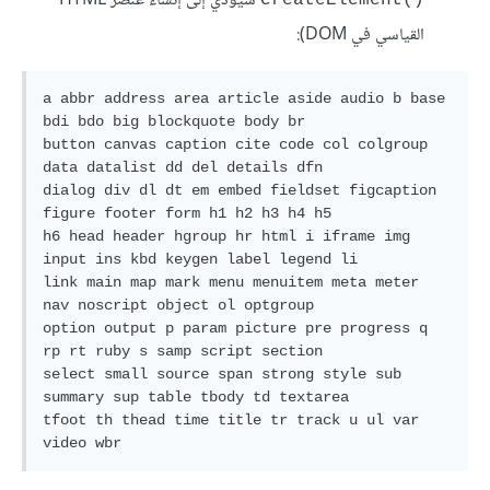
‎ سيؤدي إلى إنشاء عنصر HTML
createElement()
القياسي في DOM):
a abbr address area article aside audio b base 
bdi bdo big blockquote body br

button canvas caption cite code col colgroup 
data datalist dd del details dfn

dialog div dl dt em embed fieldset figcaption 
figure footer form h1 h2 h3 h4 h5

h6 head header hgroup hr html i iframe img 
input ins kbd keygen label legend li

link main map mark menu menuitem meta meter 
nav noscript object ol optgroup

option output p param picture pre progress q 
rp rt ruby s samp script section

select small source span strong style sub 
summary sup table tbody td textarea

tfoot th thead time title tr track u ul var 