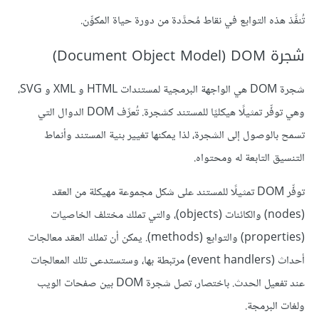
تُنفَّذ هذه التوابع في نقاط مُحدَّدة من دورة حياة المكوِّن.
شجرة DOM‏ (Document Object Model)
شجرة DOM هي الواجهة البرمجية لمستندات HTML و XML و SVG،
وهي توفِّر تمثيلًا هيكليًا للمستند كشجرة. تُعرِّف DOM الدوال التي
تسمح بالوصول إلى الشجرة، لذا يمكنها تغيير بنية المستند وأنماط
التنسيق التابعة له ومحتواه.
توفِّر DOM تمثيلًا للمستند على شكل مجموعة مهيكلة من العقد
(nodes) والكائنات (objects)، والتي تملك مختلف الخاصيات
(properties) والتوابع (methods). يمكن أن تملك العقد معالجات
أحداث (event handlers) مرتبطة بها، وستستدعى تلك المعالجات
عند تفعيل الحدث. باختصار، تصل شجرة DOM بين صفحات الويب
ولغات البرمجة.