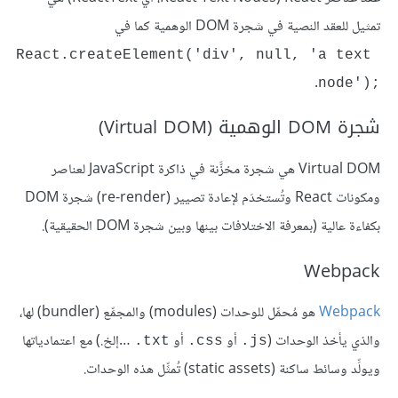
تمثيل للعقد النصية في شجرة DOM الوهمية كما في
React.createElement('div', null, 'a text 
node');
شجرة DOM الوهمية (Virtual DOM)
Virtual DOM هي شجرة مخزَّنة في ذاكرة JavaScript لعناصر
ومكونات React وتُستخدَم لإعادة تصيير (re-render) شجرة DOM
بكفاءة عالية (بمعرفة الاختلافات بينها وبين شجرة DOM الحقيقية).
Webpack
Webpack
هو مُحمِّل للوحدات (modules) والمجمِّع (bundler) لها،
والذي يأخذ الوحدات (‎
أو
أو
…إلخ.) مع اعتمادياتها
‎.txt
‎.css
.js
ويولِّد وسائط ساكنة (static assets) تُمثِّل هذه الوحدات.