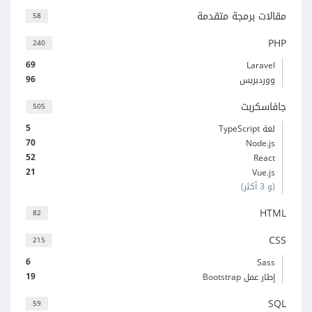
مقالات برمجة متقدمة
58
PHP
240
69
Laravel
96
ووردبريس
جافاسكربت
505
5
لغة TypeScript
70
Node.js
52
React
21
Vue.js
(و 3 أكثر)
HTML
82
CSS
215
6
Sass
19
إطار عمل Bootstrap
SQL
59