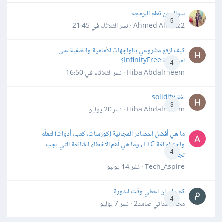
سؤال عن تعلم البرمجه
5
Ahmed Alhafiz2 · نشر
الثلاثاء في 21:45
كيف ارفع مشروعي بالواجهات الأمامية والخلفية على
استضافة InfinityFree؟
4
Hiba Abdalrheem · نشر
الثلاثاء في 16:50
لغة solidity
3
Hiba Abdalrheem · نشر
20 يوليو
ما هي أفضل المصادر المجانية (كورسات، كتب، أدوات) لتعلّم
واحترام لغة C++، وما هي أهم الأخطاء الشائعة التي يجب
4
تجنبها؟
Tech_Aspire · نشر
14 يوليو
كم علي ان اعطي وقت للدورة
4
محمد سداتي صامد2 · نشر
7 يوليو