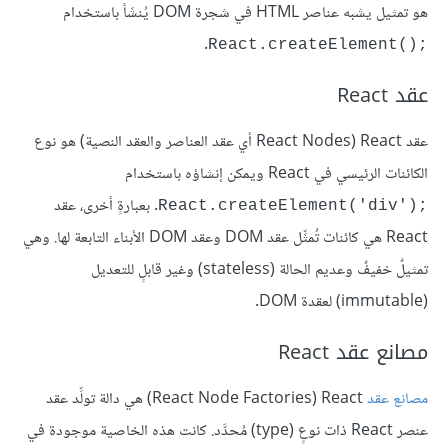
هو تمثيل يشبه عناصر HTML في شجرة DOM يُنشَأ باستخدام
.
React.createElement()‎;‎
عقد React
عقد React (‏React Nodes أي عقد العناصر والعقد النصية) هو نوع
الكائنات الرئيسي في React ويمكن إنشاؤه باستخدام
. بعبارةٍ أخرى، عقد
React.createElement('div');‎
React هي كائنات تُمثِّل عقد DOM وعقد DOM الأبناء التابعة لها. وهي
تمثيلٌ خفيفٌ وعديم الحالة (stateless) وغير قابلٍ للتعديل
(immutable) لعقدة DOM.
مصانع عقد React
مصانع عقد
React (‏React Node Factories) هي دالة تولِّد عقد
عنصر React ذات نوعٍ (type) مُحدَّد. كانت هذه الخاصية موجودة في