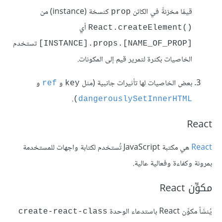
قيمًا مخزنةً في الكائن
كنسخة (instance) من
prop
React.createElement()
تستخدم
‎[INSTANCE].props.[NAME_OF_PROP]‎
الخاصيات بكثرة لتمرير قيم إلى المكونات.
بعض الخاصيات لها تأثيرات جانبية (مثل
و
و
ref
key
.
)
dangerouslySetInnerHTML
React
React
هي مكتبة JavaScript تُستخدم لكتابة واجهات للمستخدمة
بمرونة وكفاءة وفعالية عالية.
مكوِّن React
يُنشَأ مكوِّن React باستدعاء الوحدة
create-react-class