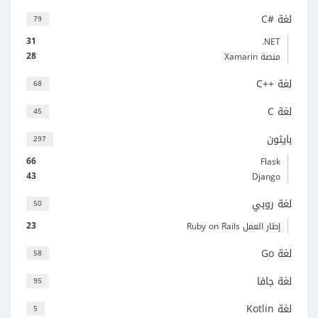
لغة C#‎
79
31
‎.NET
28
منصة Xamarin
لغة C++‎
68
لغة C
45
بايثون
297
66
Flask
43
Django
لغة روبي
50
23
إطار العمل Ruby on Rails
لغة Go
58
لغة جافا
95
لغة Kotlin
5