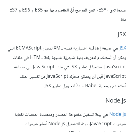
عندما ترى «ES*‎» فمن المرجح أنَّ المقصود بها هو ES5 و ES6 و ES7
معًا.
JSX
JSX
هي صيغة إضافية اختيارية تشبه XML لمعيار ECMAScript التي
يمكن أن تُستخدم لتعريف بنية شجريّة شبيهة بلغة HTML في ملفات
JavaScript. ستحوَّل تعابير JSX في ملف JavaScript إلى صياغة
JavaScript قبل أن يتمكن محرِّك JavaScript من تفسير الملف.
تُستَخدم برمجية Babel عادةً لتحويل تعابير JSX.
Node.js
Node.js
هي بيئة تشغيل مفتوحة المصدر ومتعددة المنصات لكتابة
شيفرات JavaScript. بيئة التشغيل Node.js تُفسِّر شيفرات