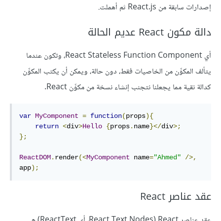
إصدارات سابقة من React.js ثم أهملت.
دالة مكون React عديم الحالة
أي React Stateless Function Component، وتكون عندما
يتألف المكوِّن من الخاصيات فقط، دون حالة، ويمكن أن يكتب المكوِّن
كدالة نقية مما يجعلنا نتجنب إنشاء نسخة من مكوِّن React.
var
MyComponent
=
function
(
props
){
return
<
div
>
Hello
{
props
.
name
}</
div
>;
};
ReactDOM
.
render
(<
MyComponent
 name
=
"Ahmed"
/>,
app
);
عقد عناصر React
عقد عناصر React (‏React Text Nodes، أي ReactText) هي