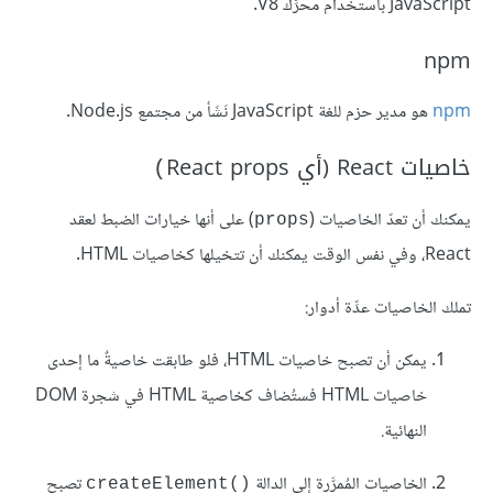
JavaScript باستخدام محرِّك V8.
npm
npm
هو مدير حزم للغة JavaScript نَشَأ من مجتمع Node.js.
خاصيات React (أي React props
)
يمكنك أن تعدّ الخاصيات (
) على أنها خيارات الضبط لعقد
props
React، وفي نفس الوقت يمكنك أن تتخيلها كخاصيات HTML.
تملك الخاصيات عدِّة أدوار:
يمكن أن تصبح خاصيات HTML، فلو طابقت خاصيةٌ ما إحدى
خاصيات HTML فستُضاف كخاصية HTML في شجرة DOM
النهائية.
الخاصيات المُمرَّرة إلى الدالة
تصبح
createElement()‎