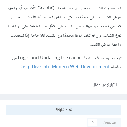
إن أحضرت الكتب الموصى بها مستخدمًا GraphQL، تأكد من أنّ واجهة
عرض الكتب ستبقى محدّثة بشكل أو بآخر. فعندما يُضاف كتاب جديد،
لابدّ من تحديث واجهة عرض الكتب على الأقل عند الضغط على زر اختيار
نوع الكتاب، وإن لم تختر نوعًا محددًا من الكتب، فلا حاجة إذًا لتحديث
واجهة عرض الكتب.
ترجمة -وبتصرف- للفصل Login and Updating the cache من
سلسلة
Deep Dive Into Modern Web Development
التبليغ عن مقال
مشاركة
متابعون
0