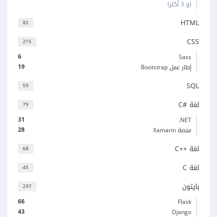
(و 3 أكثر)
HTML
82
CSS
215
6
Sass
19
إطار عمل Bootstrap
SQL
59
لغة C#‎
79
31
‎.NET
28
منصة Xamarin
لغة C++‎
68
لغة C
45
بايثون
297
66
Flask
43
Django