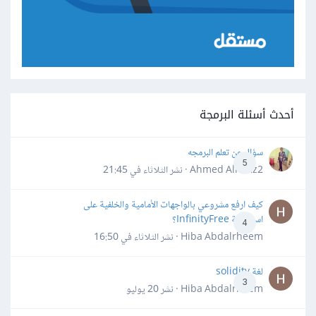
أحدث أسئلة البرمجة
سؤال عن تعلم البرمجه
5
Ahmed Alhafiz2 · نشر
الثلاثاء في 21:45
كيف ارفع مشروعي بالواجهات الأمامية والخلفية على
استضافة InfinityFree؟
4
Hiba Abdalrheem · نشر
الثلاثاء في 16:50
لغة solidity
3
Hiba Abdalrheem · نشر
20 يوليو