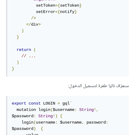
          setToken
={
setToken
}
          setError
={
notify
}
/>
</
div
>
)
}
return
(
// ...
)
}
سنعرّف تاليًا طفرة لتسجيل الدخول:
export
const
 LOGIN 
=
 gql
`
  mutation login
(
$username
:
String
!,
$password
:
String
!)
{
    login
(
username
:
 $username
,
 password
:
$password
)
{