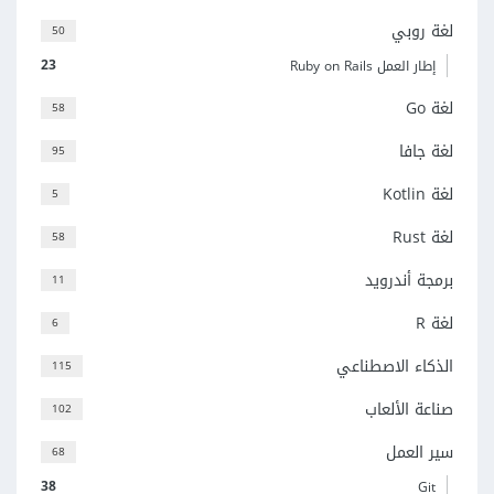
لغة روبي
50
23
إطار العمل Ruby on Rails
لغة Go
58
لغة جافا
95
لغة Kotlin
5
لغة Rust
58
برمجة أندرويد
11
لغة R
6
الذكاء الاصطناعي
115
صناعة الألعاب
102
سير العمل
68
38
Git