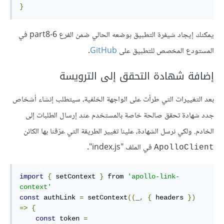
}
يمكنك إيجاد شيفرة التطبيق بوضعه الحالي ضمن الفرع part8-6 في
المستودع المخصص للتطبيق على
GitHub
.
إضافة شهادة التحقق إلى الترويسة
بعد التغييرات التي طرأت على الواجهة الخلفية، سيتطلب إنشاء أشخاص
جدد شهادة تحقق صالحة خاصة بالمستخدم عند إرسال الطلبات إلى
الخادم. ولكي نرسل الشهادة، علينا تغيير الطريقة التي عرّفنا بها الكائن
في الملف "index.js".
ApolloClient
import
{
 setContext 
}
 from 
'apollo-link-
context'
const
 authLink 
=
 setContext
((
_
,
{
 headers 
})
=>
{
const
 token 
=