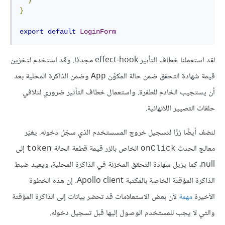
)
}
export
default
LoginForm
لقد استعملنا خطاف التأثير effect-hook مجددًا. وقد استخدم لتخزين
قيمة شهادة التحقق ضمن حالة المكوِّن
وضمن الذاكرة المحلية بعد
App
أن يستجيب الخادم للطفرة. واستعمال خطاف التأثير ضروري لتلافي
حلقات التصيير اللانهائية.
لنضف أيضًا زرًَا لتسجيل خروج المسستخدم الذي سجّل دخوله. يغيّر
معالج الحدث
الخاص بالزر قيمة قطعة الحالة
إلى
token
onClick
null، كما يزيل شهادة التحقق المخزنة في الذاكرة المحلية، ويعيد ضبط
الذاكرة المؤقتة الخاصة بالمكتبة Apollo client. إن هذه الخطوة
الأخيرة
مهمة
لأن بعض الاستعلامات قد تحضر بيانات إلى الذاكرة المؤقتة
والتي لا يجب للمستخدم الوصول إليها قبل تسجيل دخوله.