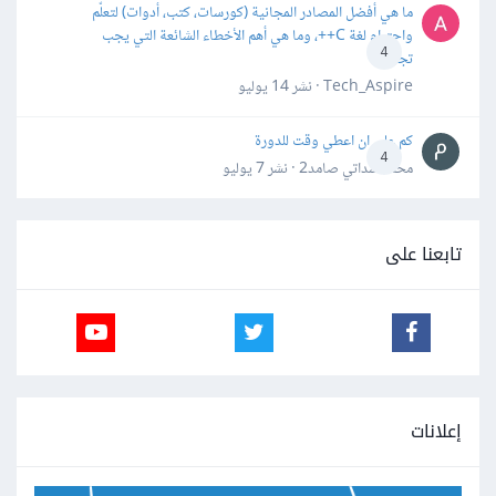
ما هي أفضل المصادر المجانية (كورسات، كتب، أدوات) لتعلّم
واحترام لغة C++، وما هي أهم الأخطاء الشائعة التي يجب
4
تجنبها؟
Tech_Aspire · نشر
14 يوليو
كم علي ان اعطي وقت للدورة
4
محمد سداتي صامد2 · نشر
7 يوليو
تابعنا على
إعلانات