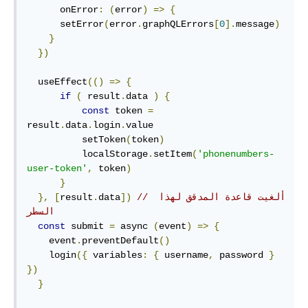
      onError
:
(
error
)
=>
{
      setError
(
error
.
graphQLErrors
[
0
].
message
)
}
})
  useEffect
(()
=>
{
if
(
 result
.
data 
)
{
const
 token 
=
result
.
data
.
login
.
value

          setToken
(
token
)
          localStorage
.
setItem
(
'phonenumbers-
user-token'
,
 token
)
}
// ألغيت قاعدة المدقق لهذا 
])
data
.
result
[
},
السطر
const
 submit 
=
 async 
(
event
)
=>
{
    event
.
preventDefault
()
    login
({
 variables
:
{
 username
,
 password 
}
})
}