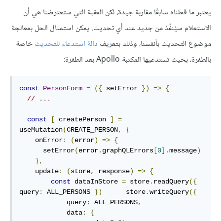
يعتبر ما فعلناه سابقًا مقاربة جيدة، لكن العقبة التي ستعترضنا هي أن
الاستعلام سيُنفّذ من جديد عند أي تحديث. يمكن استمثال الحل بمعالجة
موضوع التحديث بأنفسنا، وذلك بتعريف
دالة استدعاء للتحديث
خاصة
بالطفرة، بحيث تستدعيها المكتبة Apollo بعد الطفرة:
const
PersonForm
=
({
 setError 
})
=>
{
// ...
const
[
 createPerson 
]
=
useMutation
(
CREATE_PERSON
,
{
    onError
:
(
error
)
=>
{
      setError
(
error
.
graphQLErrors
[
0
].
message
)
},
    update
:
(
store
,
 response
)
=>
{
const
 dataInStore 
=
 store
.
readQuery
({
query
:
 ALL_PERSONS 
})
      store
.
writeQuery
({
            query
:
 ALL_PERSONS
,
            data
:
{