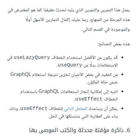
يمثل هذا التمرين والتمرين الذي يليه تحديًا حقيقيًا كما هو المفترض في
هذه المرحلة من المنهاج. ربما عليك إكمال التمارين الأسهل أولًا
والموجودة في القسم التالي.
هذه بعض النصائح:
قد يكون من الأفضل استخدام الخطاف
في
useLazyQuery
الاستعلامات بدلًا من
.
useQuery
من المفيد في بعض الأحيان تخزين نتيجة استعلام GraphQL
ضمن حالة المكوِّن.
انتبه إلى إمكانية إنجاز استعلامات GraphQL باستخدام
الخطاف
.
useEffect
يمكن أن يساعدك
المعامل الثاني
للخطاف
، وذلك
useEffect
بناء على المقاربة التي ستسلكها في الحل.
6. ذاكرة مؤقتة محدثة والكتب الموصى بها