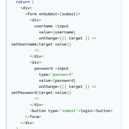
return
(
<
div
>
<
form onSubmit
={
submit
}>
<
div
>
          username 
<
input

            value
={
username
}
            onChange
={({
 target 
})
=>
setUsername
(
target
.
value
)}
/>
</
div
>
<
div
>
          password 
<
input

            type
=
'password'
            value
={
password
}
            onChange
={({
 target 
})
=>
setPassword
(
target
.
value
)}
/>
</
div
>
<
button type
=
'submit'
>
login
</
button
>
</
form
>
</
div
>