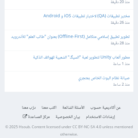
منذ 20 دقيقة
مختبر تطبيقات (QA) لاختبار تطبيقات iOS و Android
منذ 26 دقيقة
تطوير تطبيق إسلامي متكامل (Offline-First) بعنوان "طالب العلم" للأندرويد 
و iOS
منذ 28 دقيقة
مطور ألعاب Unity لتطوير لعبة "السيگ" الشعبية للهواتف الذكية
منذ 1 ساعة
صيانة نظام البوت الخاص بمتجري
منذ 2 ساعة
عن أكاديمية حسوب
الأسئلة الشائعة
اكتب معنا
درّب معنا
إرشادات الاستخدام
بيان الخصوصية
مركز المساعدة
© 2025
Hsoub
.
Content licensed under
CC BY-NC-SA 4.0
unless mentioned
otherwise.