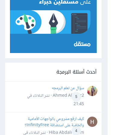
أحدث أسئلة البرمجة
سؤال عن تعلم البرمجه
Ahmed Alhafiz2 · نشر
الثلاثاء في
5
21:45
كيف ارفع مشروعي بالواجهات الأمامية
والخلفية على استضافة InfinityFree؟
4
Hiba Abdalrheem · نشر
الثلاثاء في