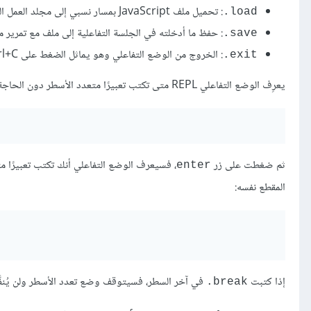
: تحميل ملف JavaScript بمسار نسبي إلى مجلد العمل الحالي.
‎.load
: حفظ ما أدخلته في الجلسة التفاعلية إلى ملف مع تمرير م
‎.save
: الخروج من الوضع التفاعلي وهو يماثل الضغط على Ctrl+C مرتين.
‎‎.exit
يعرِف الوضع التفاعلي REPL متى تكتب تعبيرًا متعدد الأسطر دون الحاجة إلى تشغيل الأمر
ثم ضغطت على زر
، فسيعرف الوضع التفاعلي أنك تكتب تعبيرًا م
enter
المقطع نفسه:
إذا كتبت
في آخر السطر، فسيتوقف وضع تعدد الأسطر ولن يُنفَّذ 
‎.break