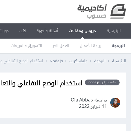
الرئيسية
دروس ومقالات
أسئلة وأجوبة
كتب
دورات
البرمجة
ريادة الأعمال
العمل الحر
التسويق والمبيعات
ا
الرئيسية
البرمجة
جافاسكربت
Node.js
استخدام الوضع التفاعلي والتع
استخدام الوضع التفاعلي والتعامل م
مقدمة إلى node.js
بواسطة Ola Abbas
11 فبراير 2022