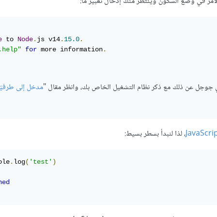
أمر في وضع السكون وينتظر منك إدخال تعبير ما:
e
 to 
Node
.
js v14
.
15.0
.
.help"
for
 more information
.
ي جوجل عن ذلك مع ذكر نظام التشغيل الخاص بك، وانظر مقال "
مدخل إلى طرفيّ
، لذا لنبدأ بسطر بسيط:
ole
.
log
(
'test'
)
ned