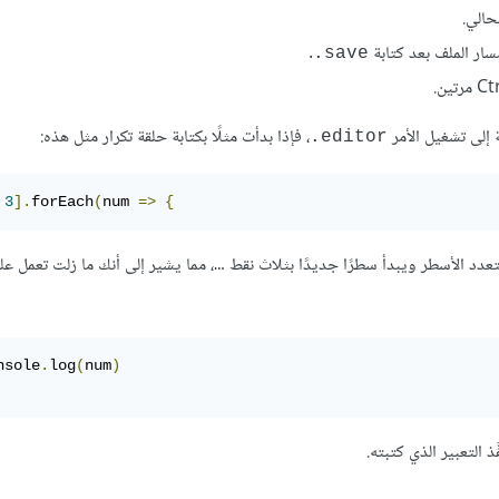
سار الملف بعد كتابة
.
‎.save
، فإذا بدأت مثلًا بكتابة حلقة تكرار مثل هذه:
‎.editor
3
].
forEach
(
num 
=>
{
تعدد الأسطر ويبدأ سطرًا جديدًا بثلاث نقط
، مما يشير إلى أنك ما زلت تعمل عل
…
nsole
.
log
(
num
)
التعبير الذي كتبته.