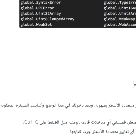
:
: تفعيل وضع المحرر، وذلك لكتابة شيفرة JavaScript متعددة الأسطر بسهولة، وبعد دخولك في هذا الوضع وكتابتك للشيفرة المط
طر، فستلغي أي مدخلات قادمة، ومثله مثل الضغط على Ctrl+C.
أي تعابير متعددة الأسطر جرت كتابتها.