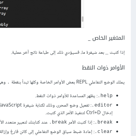
المتغير الخاص _
إذا كتبت
بعد شيفرة ما، فسيؤدي ذلك إلى طباعة ناتج آخر عملية.
_
الأوامر ذوات النقط
يملك الوضع التفاعلي REPL بعض الأوامر الخاصة وكلها تبدأ بنقطة
وهي
.
: يظهر المساعدة للأوامر ذوات النقط.
‎.help
‎.editor
إدخال Ctrl+D لتنفيذ الأمر الذي كتبت.
: إذا كتبت الأمر
عند كتابتك لتعبير متعدد الأس
‎.break
‎.break
: إعادة ضبط سياق الوضع التفاعلي إلى كائن فارغ وإزالة 
‎.clear