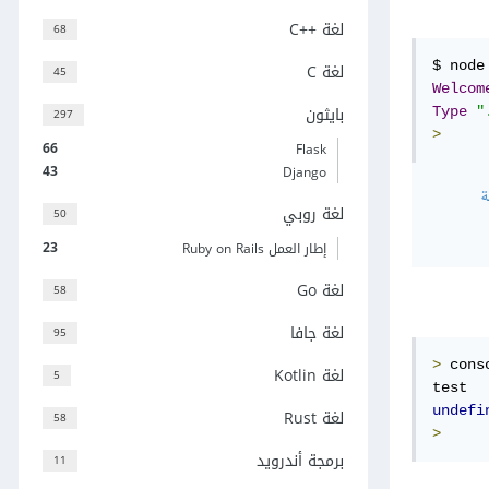
لغة C++‎
68
لغة C
45
Welcom
بايثون
Type
"
297
>
66
Flask
43
Django
ة
لغة روبي
50
23
إطار العمل Ruby on Rails
لغة Go
58
لغة جافا
95
>
 cons
لغة Kotlin
5
undefi
لغة Rust
58
>
برمجة أندرويد
11