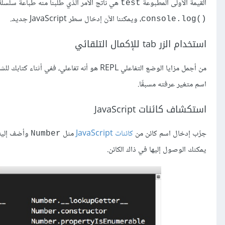
القيمة الأولى المطبوعة
هي ناتج الأمر الذي طلبنا منه طباعة سلسلة
test
، ويمكننا الآن إدخال سطر JavaScript جديد.
console.log()‎
استخدام الزر tab للإكمال التلقائي
من أجمل مزايا الوضع التفاعلي REPL هو أنه تفاعلي، ففي أثناء كتابك للشيفرة إذا ضغطت على زر
اسم متغير عرفته مسبقًا.
استكشاف كائنات JavaScript
جرِّب إدخال اسم كائن من
كائنات JavaScript
مثل
وأضف إليه
Number
يمكنك الوصول إليها في ذاك الكائن.