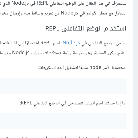
سنتعرّف في هذا المقال على الوضع التفاعلي REPL في Node.js الذي نستخدمه في الطرفية لتقييم تعبير برمجي مكتوب
التعامل مع سطر الأوامر في Node.js من تمرير وسائط منه وإرسال مخرجات إليه وقبول مدخلات منه.
استخدام الوضع التفاعلي REPL
يسمى الوضع التفاعلي في
Node.js
الناتج وكرر العملية، وهو طريقة رائعة لاستكشاف ميزات Node.js بطريقة سريعة.
استعملنا الأمر
سابقًا لتشغيل أحد السكربتات:
node
أما إذا حذفنا اسم الملف، فسندخل في الوضع التفاعلي REPL: