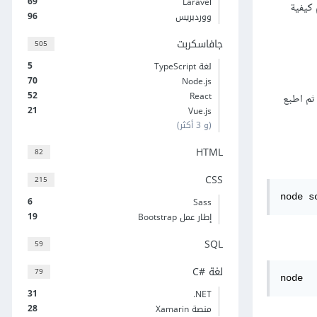
69
Laravel
 كيفية
96
ووردبريس
جافاسكربت
505
5
لغة TypeScript
70
Node.js
52
React
تعبير البرمجي ثم اطبع
21
Vue.js
(و 3 أكثر)
HTML
82
CSS
215
node s
6
Sass
19
إطار عمل Bootstrap
SQL
59
لغة C#‎
79
node
31
‎.NET
28
منصة Xamarin