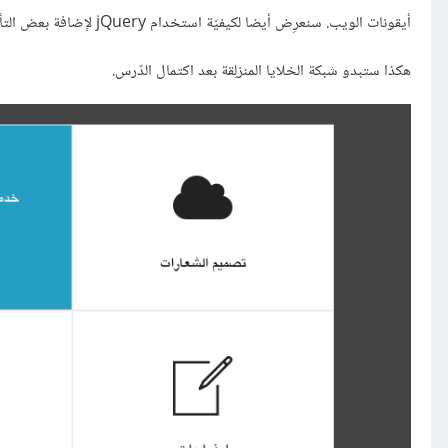
أيقونات الويب. سنعرِض أيضا لكيفيّة استخدام jQuery لإضافة بعض التأثيرات على شبكة الخلايا.
هكذا ستبدو شبكة الخلايا المنزلِقة بعد اكتمال الدّرس.