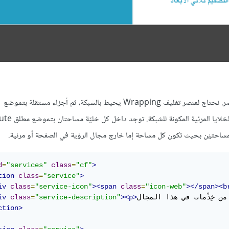
في ما يلي وسوم HTML المستعملة لإنشاء الشبكة. سنشرح عملها بالمختصر. نحتاج لعنصر تغليف Wrapping يحيط بالشبكة، ثم أجزاء مستقلة بتموضع
ساحتيْن بحيث تكون كل مساحة إما خارج مجال الرؤية في الصفحة أو مرئية.
d
=
"services"
class
=
"cf"
>
tion
class
=
"service"
>
iv
class
=
"service-icon"
><span
class
=
"icon-web"
></span><b
ن خِدْمات في هذا المجال
><p>
"service-description"
=
class
iv
ction>