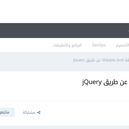
لتصميم
DevOps
البرامج والتطبيقات
jQuery
متابعو
مشاركة