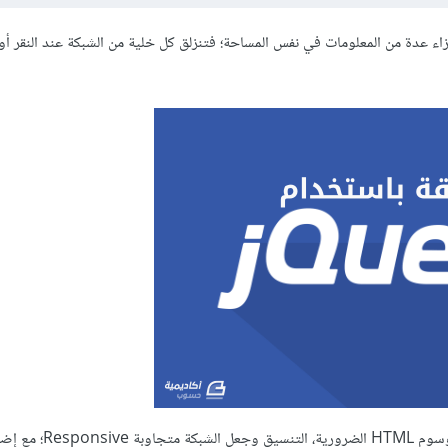
S وسيلة رائعة وجذابة لعرض أجزاء عدة من المعلومات في نفس المساحة؛ فتنزلق كل خلية من الشبكة عند النقر
سنتطرق خلال هذا الدرس إلى عملية إنشاء شبكة خلايا منزلقة اب