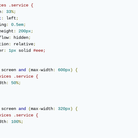
ces .service {
h
:
33
%;
t
:
 left
;
ing
:
0.5em
;
height
:
200px
;
flow
:
 hidden
;
tion
:
 relative
;
er
:
1px
 solid 
#eee;
 screen 
and
(
max
-
width
:
600px
)
{
vices .service {
dth
:
50
%;
 screen 
and
(
max
-
width
:
320px
)
{
vices .service {
dth
:
100
%;