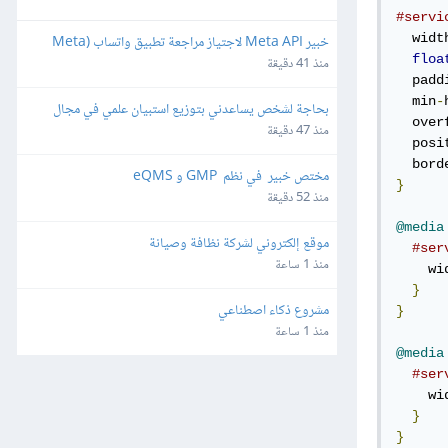
#servi
  widt
خبير Meta API لاجتياز مراجعة تطبيق واتساب (Meta 
floa
App Review) لمنصة SaaS
منذ 41 دقيقة
  padd
  min
-
بحاجة لشخص يساعدني بتوزيع استبيان علمي في مجال 
  over
هندسة البرمجيات
منذ 47 دقيقة
  posi
  bord
مختص خبير  في نظم  GMP و eQMS
}
منذ 52 دقيقة
@media
موقع إلكتروني لشركة نظافة وصيانة
#ser
منذ 1 ساعة
    wi
}
مشروع ذكاء اصطناعي
}
منذ 1 ساعة
@media
#ser
    wi
}
}