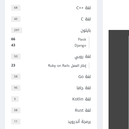
لغة C++‎
68
لغة C
45
بايثون
297
66
Flask
43
Django
لغة روبي
50
23
إطار العمل Ruby on Rails
لغة Go
58
لغة جافا
95
لغة Kotlin
5
لغة Rust
58
برمجة أندرويد
11