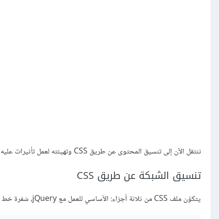
ننتقل الآن إلى تنسيق المحتوى عن طريق CSS وتهيئته لعمل تأثيرات عليه بواسطة jQuery.
تنسيق الشبكة عن طريق CSS
يتكوّن ملف CSS من ثلاثة أجزاء: الأساسي للعمل مع jQuery، شفرة خط الأيقونة، والأخير تنسيقات لمظهر أجمل. في ما يلي الجزء الأول.