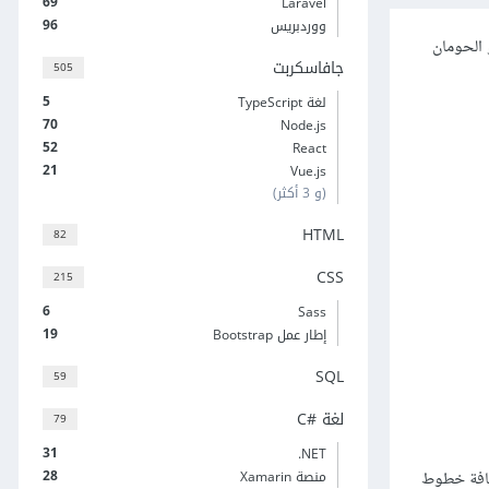
69
Laravel
96
ووردبريس
 أو الحومان
جافاسكربت
505
5
لغة TypeScript
70
Node.js
52
React
21
Vue.js
(و 3 أكثر)
HTML
82
CSS
215
6
Sass
19
إطار عمل Bootstrap
SQL
59
لغة C#‎
79
31
‎.NET
28
تداءً من وسوم HTML الضرورية، التنسيق وجعل الشبكة متجاوبة Responsive؛ مع إضافة خطوط
منصة Xamarin