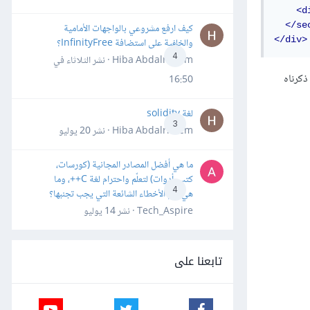
<d
</se
كيف ارفع مشروعي بالواجهات الأمامية
</div>
والخلفية على استضافة InfinityFree؟
4
Hiba Abdalrheem · نشر
الثلاثاء في
ذكرناه
16:50
لغة solidity
3
Hiba Abdalrheem · نشر
20 يوليو
ما هي أفضل المصادر المجانية (كورسات،
كتب، أدوات) لتعلّم واحترام لغة C++، وما
4
هي أهم الأخطاء الشائعة التي يجب تجنبها؟
Tech_Aspire · نشر
14 يوليو
تابعنا على