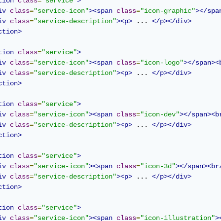
tion
class
=
"service"
>
iv
class
=
"service-icon"
><span
class
=
"icon-graphic"
></spa
iv
class
=
"service-description"
><p>
 ... 
</p></div>
ction>
tion
class
=
"service"
>
iv
class
=
"service-icon"
><span
class
=
"icon-logo"
></span><
iv
class
=
"service-description"
><p>
 ... 
</p></div>
ction>
tion
class
=
"service"
>
iv
class
=
"service-icon"
><span
class
=
"icon-dev"
></span><b
iv
class
=
"service-description"
><p>
 ... 
</p></div>
ction>
tion
class
=
"service"
>
iv
class
=
"service-icon"
><span
class
=
"icon-3d"
></span><br
iv
class
=
"service-description"
><p>
 ... 
</p></div>
ction>
tion
class
=
"service"
>
iv
class
=
"service-icon"
><span
class
=
"icon-illustration"
>