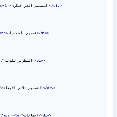
</div>
التصميم الغرافيكي
n><br/>
</div>
تصميم الشعارات
br/>
</div>
التطوير للويب
r/>
</div>
التصميم ثلاثي الأبعاد
/>
</div>
إيضاحات
</span><br/>