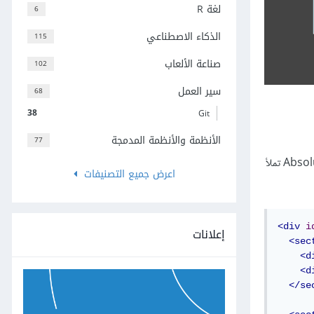
لغة R
6
الذكاء الاصطناعي
115
صناعة الألعاب
102
سير العمل
68
38
Git
الأنظمة والأنظمة المدمجة
77
نسبي Relative positioning داخل عنصر التغليف. تمثل هذه الأجزاء الخلايا المرئية المكونة للشبكة. توجد داخل كل خليّة مساحتان بتموضع مطلق Absolute تملأ
اعرض جميع التصنيفات
<div
i
إعلانات
<sec
<d
<d
</se