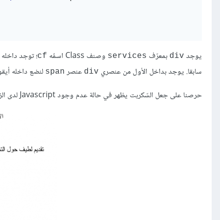
يوجد
بمعرّف
وصنف Class اسمُه
؛ توجد داخله
cf
services
div
سابقا. يوجد بداخل الأول من عنصري
عنصر
لنضع داخله أيق
span
div
حرصنا على جعل السّكربت يظهر في حالة عدم وجود Javascript لدى الزائر، فيظهر لديه المحتوى دون التأثيرات.