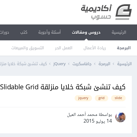
الرئيسية
دروس ومقالات
أسئلة وأجوبة
كتب
دورات
البرمجة
ريادة الأعمال
العمل الحر
التسويق والمبيعات
ا
الرئيسية
البرمجة
جافاسكربت
jQuery
كيف تنشئ شبكة خلايا منزلقة Slidable Grid عن طريق 
كيف تنشئ شبكة خلايا منزلقة Slidable Grid عن طريق jQuery
jquery
grid
slide
بواسطة محمد أحمد العيل
14 يوليو 2015