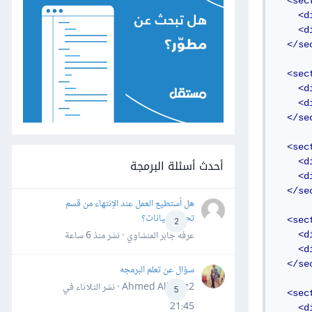
<sec
<d
<d
</se
<sec
<d
<d
</se
<sec
أحدث أسئلة البرمجة
<d
<d
</se
هل أستطيع العمل عند الإنتهاء من قسم
تحليل البيانات؟
<sec
2
عرفه جابر المنشاوي · نشر
منذ 6 ساعة
<d
<d
</se
سؤال عن تعلم البرمجه
Ahmed Alhafiz2 · نشر
الثلاثاء في
5
<sec
21:45
<d