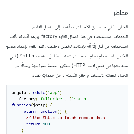
مخاطر
المثال التّالي سيستبق الأحداث، ويأخذنا إلى الفصل القادم،
الخدمات. سنستخدم في هذا المثال التّابع factory، ورغم أنّك لم تألف
استخدامه من قبل إلّا أنّه بإمكانك تخمين وظيفته، فهو يقوم بإعداد مصنعٍ
للمكوّن باستخدام نظام الوحدات. لاحظ أيضًا أنّ الخدمة
(التي
http$
سنناقشها في فصلٍ لاحق HTTP) ستكون خدمةً نموذجيّةً ومثالًا من
الحياة العمليّة لاستخدام حقن التّبعيّة داخل خدماتٍ كهذه.
angular
.
module
(
'app'
)
.
factory
(
'fullPrice'
,
[
'$http'
,
function
(
$http
)
{
return
function
()
{
// Use $http to fetch remote data.
return
100
;
}