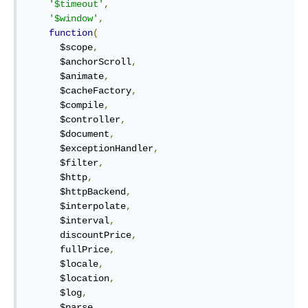
'$timeout'
,
'$window'
,
function
(
      $scope
,
      $anchorScroll
,
      $animate
,
      $cacheFactory
,
      $compile
,
      $controller
,
      $document
,
      $exceptionHandler
,
      $filter
,
      $http
,
      $httpBackend
,
      $interpolate
,
      $interval
,
      discountPrice
,
      fullPrice
,
      $locale
,
      $location
,
      $log
,
      $parse
,