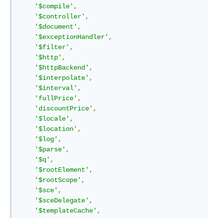
'$compile'
,
'$controller'
,
'$document'
,
'$exceptionHandler'
,
'$filter'
,
'$http'
,
'$httpBackend'
,
'$interpolate'
,
'$interval'
,
'fullPrice'
,
'discountPrice'
,
'$locale'
,
'$location'
,
'$log'
,
'$parse'
,
'$q'
,
'$rootElement'
,
'$rootScope'
,
'$sce'
,
'$sceDelegate'
,
'$templateCache'
,