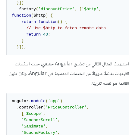
}])
.
factory
(
'discountPrice'
,
[
'$http'
,
function
(
$http
)
{
return
function
()
{
// Use $http to fetch remote data.
return
40
;
}
}]);
استلهمتُ المثال التّالي من تطبيق Angular حقيقيّ، حيث استُبدلت
التّبعيّات بقائمةً طويلةً من الخدمات المدمجة في Angular، ولكنّ طول
القائمة هو نفسه تقريبًا.
angular
.
module
(
'app'
)
.
controller
(
'PriceController'
,
[
'$scope'
,
'$anchorScroll'
,
'$animate'
,
'$cacheFactory'
,