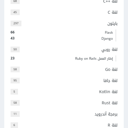
لغة C++‎
68
لغة C
45
بايثون
297
66
Flask
43
Django
لغة روبي
50
23
إطار العمل Ruby on Rails
لغة Go
58
لغة جافا
95
لغة Kotlin
5
لغة Rust
58
برمجة أندرويد
11
لغة R
6