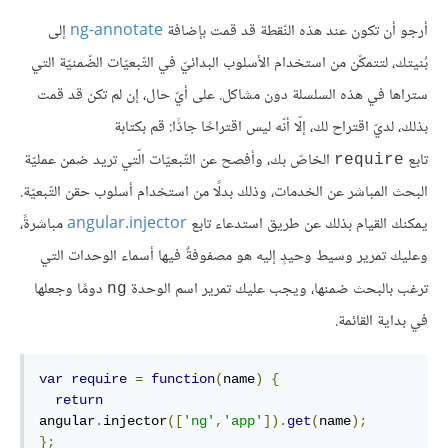
أرجو أن تكون عند هذه النّقطة قد قمت بإضافة
ng-annotate
إلى
بُنيتك، لتتمكّن من استخدام الأسلوب البدائيّ في التّبعيّات الضّمنيّة التي
ستراها في هذه السلسلة دون مشاكل. على أيّ حال، إن لم تكن قد قمت
بذلك، لديّ اقتراح لك، إلّا أنّه ليس اقتراحًا جادًّا: قم بكتابة
تابع
الخاصّ بك، وأفصح عن التّبعيّات الّتي تريد ضمن عمليّة
require
البحث المباشر عن الخدمات، وذلك بدلًا من استخدام أسلوب حقن التّبعيّة.
يمكنك القيام بذلك عن طريق استدعاء تابع
angular.injector
مباشرةً،
وعليك تمرير وسيط وحيدٍ إليه هو مصفوفةٌ فيها أسماء الوحدات التي
ترغب بالبحث ضمنها، ويجب عليك تمرير اسم الوحدة
دومًا وجعلها
ng
في بداية القائمة.
var
require
=
function
(
name
)
{
return
angular
.
injector
([
'ng'
,
'app'
]).
get
(
name
);
};