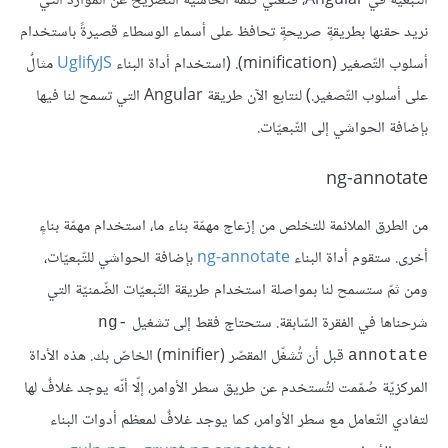
التّبعيّة في Angular، فتعني كلمة الحاشية التّصريح عن الموارد التي
نريد حقنها بطريقةٍ صريحةٍ تحافظ على أسماء الوسطاء قصيرةً باستخدام
أسلوب التّصغير (minification). (استخدام أداة البناء
UglifyJS
مثالٌ
على أسلوب التّصغير.) لنتابع الآن طريقة Angular التي تسمح لنا فيها
بإضافة الحواشي إلى التّبعيّات.
ng-annotate
من الطرق الملائمة للتخلص من إزعاج مهمّة بناء ما، استخدام مهمّة بناءٍ
أخرى. ستقوم أداة البناء
ng-annotate
بإضافة الحواشي للتّبعيّات،
ومن ثمّ ستسمح لنا بمواصلة استخدام طريقة التّبعيّات الضّمنيّة التي
شرحناها في الفقرة السّابقة. ستحتاج فقط إلى تشغيل
ng-
قبل أن تُشغّل المقصّر (minifier) الخاصّ بك. هذه الأداة
annotate
المركزيّة صُمّمت لتُستخدم عن طريق سطر الأوامر، إلّا أنّه يوجد غلافٌ لها
لتفادي التّعامل مع سطر الأوامر، كما يوجد غلافٌ لمعظم أدوات البناء