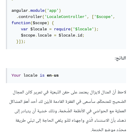
angular
.
module
(
'app'
)
.
controller
(
'LocaleController'
,
[
'$scope'
,
function
(
$scope
)
{
var
 $locale 
=
require
(
'$locale'
);
    $scope
.
locale 
=
 $locale
.
id
;
}]);
الناتج:
Your
 locale 
is
en
-
us
لاحظ أنّ المثال لايزال يعتمد على حقن التّبعيّة في تمرير كائن المجال
الصّحيح للمتحكّم، سأسعى في الفقرة القادمة لأبيّن لك أحد أهمّ المشاكل
العمليّة مع الحواشي في الأنظمة الضّخمة، وذلك خشية أن يتبادر إلى
ذهنك بأنّ الاستثناء الّذي واجهناه للتّو يلغي الحاجة إلى تبنّي طريقة
محدّد موضع الخدمة.