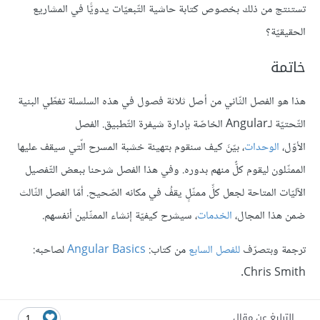
تستنتج من ذلك بخصوص كتابة حاشية التّبعيّات يدويًّا في المشاريع
الحقيقيّة؟
خاتمة
هذا هو الفصل الثّاني من أصل ثلاثة فصول في هذه السلسلة تغطّي البنية
التّحتيّة لـAngular الخاصّة بإدارة شيفرة التّطبيق. الفصل
الأوّل،
الوحدات
، بيّنَ كيف سنقوم بتهيئة خشبة المسرح الّتي سيقف عليها
الممثّلون ليقوم كلٌّ منهم بدوره. وفي هذا الفصل شرحنا ببعض التّفصيل
الآليّات المتاحة لجعل كلِّ ممثّلٍ يقفُ في مكانه الصّحيح. أمّا الفصل الثّالث
ضمن هذا المجال،
الخدمات
، سيشرح كيفيّة إنشاء الممثّلين أنفسهم.
ترجمة وبتصرّف
للفصل السابع
من كتاب:
Angular Basics
لصاحبه:
Chris Smith.
التبليغ عن مقال
1