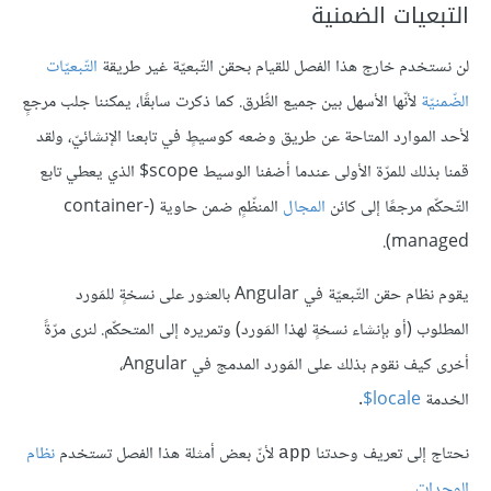
التبعيات الضمنية
لن نستخدم خارج هذا الفصل للقيام بحقن التّبعيّة غير طريقة
التّبعيّات
الضّمنيّة
لأنّها الأسهل بين جميع الطُّرق. كما ذكرت سابقًا، يمكننا جلب مرجعٍ
لأحد الموارد المتاحة عن طريق وضعه كوسيطٍ في تابعنا الإنشائيّ، ولقد
قمنا بذلك للمرّة الأولى عندما أضفنا الوسيط scope$ الذي يعطي تابع
التّحكّم مرجعًا إلى كائن
المجال
المنظّمٍ ضمن حاوية (container-
managed).
يقوم نظام حقن التّبعيّة في Angular بالعثور على نسخةٍ للمَورد
المطلوب (أو بإنشاء نسخةٍ لهذا المَورد) وتمريره إلى المتحكّم. لنرى مرّةً
أخرى كيف نقوم بذلك على المَورد المدمج في Angular،
الخدمة
locale$
.
نحتاج إلى تعريف وحدتنا
لأنّ بعض أمثلة هذا الفصل تستخدم
نظام
app
الوحدات
.