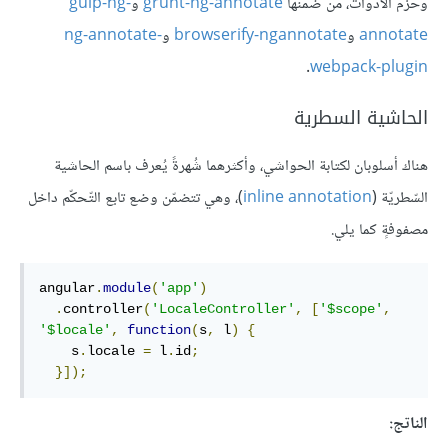
وحزم الأدوات، من ضمنها
grunt-ng-annotate
و
gulp-ng-
annotate
و
browserify-ngannotate
و
ng-annotate-
.
webpack-plugin
الحاشية السطرية
هناك أسلوبان لكتابة الحواشي، وأكثرهما شُهرةً يُعرف باسم الحاشية
السّطريّة (
inline annotation
)، وهي تتضمّن وضع تابع التّحكّم داخل
مصفوفةٍ كما يلي.
angular
.
module
(
'app'
)
.
controller
(
'LocaleController'
,
[
'$scope'
,
'$locale'
,
function
(
s
,
 l
)
{
    s
.
locale 
=
 l
.
id
;
}]);
الناتج: