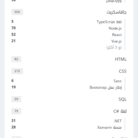
ووردبريس
جافاسكربت
505
5
لغة TypeScript
70
Node.js
52
React
21
Vue.js
(و 3 أكثر)
HTML
82
CSS
215
6
Sass
19
إطار عمل Bootstrap
SQL
59
لغة C#‎
79
31
‎.NET
28
منصة Xamarin