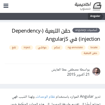
Angular
حقن التبعية (Dependency-
أساسيات angularjs
injection) في AngularjS
locale
ng-annotate
تحكم
حواشي
inject
تابع
حقن التبعية
بواسطة مصطفى عطا العايش
21 أكتوبر 2015
تدير Angular الموارد باستخدام
نظام الوحدات
، ولهذا السّبب فهي
تحتاج أيضًا إلى تقديم طريقةٍ للوصول إلى هذه الموارد المنظّمة ضمن