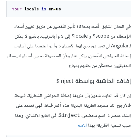
Your
 locale 
is
en
-
us
في المثال السّابق، قُمت بمحاكاة تأثير التّقصير عن طريق تغيير أسماء
الوُسطاء من scope$ و locale$ إلى s وl بالترتيب. بالطّبع لا يمكن
لـAngular أن تجد مَوردين لهما الأسماء s وl لو اعتمدنا على أسلوب
إضافة الحواشي الضّمنيّ، ولكن هنا، ولأنّ المصفوفة تحوي أسماء الوسطاء
الحقيقيّين ستتمكّن من حقنهم بنجاح.
إضافة الحاشية بواسطة inject$
إن كان قد انتابك شعورٌ بأن طريقة إضافة الحواشي السّطريّة، قبيحة،
فالأرجح أنك ستجد الطريقة البديلة هذه أكثر قبحًا. فهي تعتمد على
إنشاء عنصرٍ ذا اسمٍ مخصّص،
، في التّابع الإنشائيّ، وهذا
inject$
سبب تسمية الطّريقة بهذا
الاسم
.