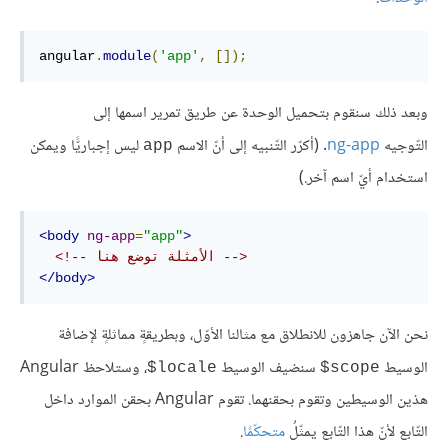
angular
.
module
(
'app'
,
[]);
وبعد ذلك سنقوم بتحميل الوحدة عن طريق تمرير اسمها إلى
التّوجيه
ng-app
. (أكرّر التّنبيه إلى أنّ الاسم
ليس إجباريًّا ويمكن
app
استخدام أيّ اسم آخر.)
<body
ng-app
=
"app"
>
<!-- الأمثلة توضع هنا -->
</body>
نحن الآن جاهزون للانطلاق مع مثالنا الأوّل، وبطريقةٍ مماثلةٍ لإضافة
الوسيط
سنضيف الوسيط
، وستلاحظ Angular
locale$
scope$
هذين الوسيطين وتقوم بحقنهما. تقوم Angular بحقن الموارد داخل
التّابع لأنّ هذا التّابع يمثّلُ
متحكّمًا
.