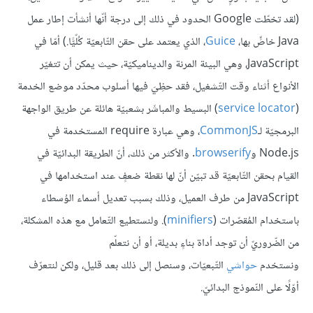
(لقد تخطّت Google الحدود في ذلك إلى درجة أنّها أنشأت إطار عمل
Java خاصٍّ بها،
Guice
، الذي يعتمد على حقن التّابعيّة كُلّيًّا.) أمّا في
JavaScript، وهي البيئة المرنة والديناميكيّة، حيث يمكن أن تتغيّر
الأنواع أثناء وقت التّشغيل، فقد حظِيَ فيها أسلوب محدّد موضع الخدمة
(
service locator
) البسيط والمباشَر بشعبيّة هائلة عن طريق الواجهة
البرمجيّة لـ
CommonJS
، وهي عبارة require المستخدمة في
Node.js و
browserify
. والأكثر من ذلك، أنّ الطريقة البدائيّة في
القيام بحقن التّابعيّة قد تبيّن أنّ لها نقطة ضعفٍ عند استخدامها في
JavaScript من طرف العميل، وذلك بسبب تعديل أسماء الوُسطاء
باستخدام المُقصّرات (
minifiers
). ولنستطيع التّعامل مع هذه المشكلة،
من الضّروريّ أن توجد أداة بناءٍ بديلة، أو أن نتعلّم
ونستخدم
حواشي
التّبعيّات، وسنصل إلى ذلك بعد قليل، ولكن لنتعرّف
أوّلًا على النّموذج البدائيّ.