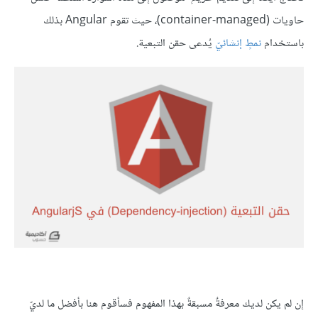
حاويات (container-managed)، حيث تقوم Angular بذلك
باستخدام
نمطٍ إنشائيّ
يُدعى حقن التبعية.
إن لم يكن لديك معرفةٌ مسبقةٌ بهذا المفهوم فسأقوم هنا بأفضل ما لديّ