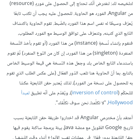
لتلخيصه لك: لنفترض أنّك تحتاج إلى الحصول على مَوردٍ (resource)
من Angular، المَورد هو الحاوية. للحصول عليه يجب أن تكتب تابعًا
يُعرّف وسيطًا له نفس اسم هذا المَورد بالضّبط. تقوم الحاوية باكتشاف
التّابع الذي كتبته، وتتعرّف على توافق الوسيط مع المَورد المطلوب،
فتقوم بإنشاء نُسخةٍ (instance) من هذا المَورد (أو تقوم بأخذ النُّسخة
المنفردة (singleton) من هذا المَورد، إن كان من النّوع المنفرد) ثُمّ تقوم
باستدعاء التّابع الخاص بك وجعل هذه النّسخة هي قيمة الوسيط الخاص
بالتابع. بما أنّ الحاوية هنا تلعب الدّور الفعّال (على عكس الطلب الذي تقوم
به للحصول على نسخة من المَورد)، لذلك يُعتبر حقن التّابعيّة عكسًا
للتّحكّم (
inversion of control
)، ويُقدّم على أنّه تطبيق
لمبدأ
Hollywood
، "لا تكلّمنا، نحن سوف نكلِّمُك".
أعتقد بأنّ مخترعي Angular قد اختاروا طريقة حقن التّابعيّة بسبب
تاريخ Google الطّويل مع منصّة Java، بيئة برمجة ساكنة يقوم فيها
حقنُ التّابعيّة بدورٍ فعّال في عمليّات تغيير الأنواع أثناء وقت التّشغيل.