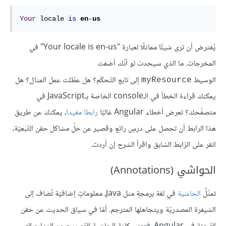
Your
 locale 
is
en
-
us
يُفترض أن ترى شيئًا مماثلًا لعبارة "Your locale is en-us" في
المخرجات. ما الذي سيحدث لو أنّك أضفت
الوسيط
إلى تابع التّحكّم؟ هل عطّلت عمل المثال؟ هل
myResource
يمكنك قراءة الخطأ في الـconsole الخاصة بـJavaScript في
متصفّحك؟ تعرض أخطاء Angular غالبًا
رابطا مفيدا
، يمكنك عن طريق
هذا الرابط أن تحصل على درسٍ رائع وقصير عن حلّ مشاكل حقن التّبعيّة،
انقر على الرّابط السّابق واقرأ الشرح إن أردت.
الحواشي (Annotations)
تمثّلُ
الحاشية
في لغة برمجةٍ مثل Java، معلوماتٍ إضافيّة تُضاف إلى
الشيفرة المصدريّة ويتجاهلها المترجم. أمّا في سياق الحديث عن حقن