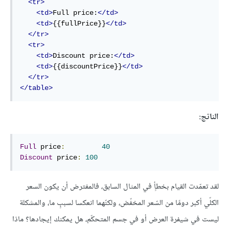
<tr>
<td>
Full price:
</td>
<td>
{{fullPrice}}
</td>
</tr>
<tr>
<td>
Discount price:
</td>
<td>
{{discountPrice}}
</td>
</tr>
</table>
الناتج:
Full
 price
:
40
Discount
 price
:
100
لقد تعمّدت القيام بخطأٍ في المثال السابق، فالمفترض أن يكون السعر
الكلّي أكبر دومًا من السّعر المخفّض، ولكنّهما انعكسا لسببٍ ما، والمشكلة
ليست في شيفرة العرض أو في جسم المتحكّم، هل يمكنك إيجادها؟ ماذا