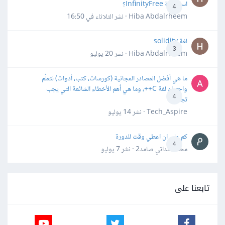
استضافة InfinityFree؟
4
Hiba Abdalrheem · نشر
الثلاثاء في 16:50
لغة solidity
3
Hiba Abdalrheem · نشر
20 يوليو
ما هي أفضل المصادر المجانية (كورسات، كتب، أدوات) لتعلّم
واحترام لغة C++، وما هي أهم الأخطاء الشائعة التي يجب
4
تجنبها؟
Tech_Aspire · نشر
14 يوليو
كم علي ان اعطي وقت للدورة
4
محمد سداتي صامد2 · نشر
7 يوليو
تابعنا على