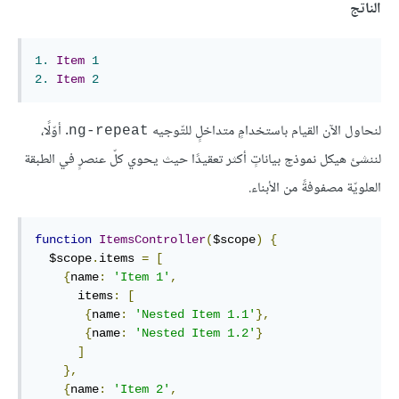
الناتج
1.
Item
1
2.
Item
2
لنحاول الآن القيام باستخدامٍ متداخلٍ للتّوجيه
. أوّلًا،
ng-repeat
لننشئ هيكل نموذج بياناتٍ أكثر تعقيدًا حيث يحوي كلّ عنصرٍ في الطبقة
العلويّة مصفوفةً من الأبناء.
function
ItemsController
(
$scope
)
{
  $scope
.
items 
=
[
{
name
:
'Item 1'
,
      items
:
[
{
name
:
'Nested Item 1.1'
},
{
name
:
'Nested Item 1.2'
}
]
},
{
name
:
'Item 2'
,