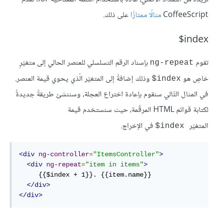
CoffeeScript
مثالًا ممتازًا
على ذلك.
index$
تقوم
بإسناد الرقم التسلسلي للعنصر الحالي إلى متغيّرٍ
ng-repeat
خاصٍ هو
وذلك إضافةً إلى المتغيّر الّذي يحوي قيمة العنصر.
index$
في المثال التّالي سنقوم بإعادة اختراع العجلة، وسننشئ طريقةً جديدةً
لكتابة قوائم HTML المرقّمة، حيث سنستخدم قيمة
المتغيّر
في الإخراج.
index$
<div
ng-controller
=
"ItemsController"
>
<div
ng-repeat
=
"item in items"
>
     {{$index + 1}}. {{item.name}}

</div>
</div>