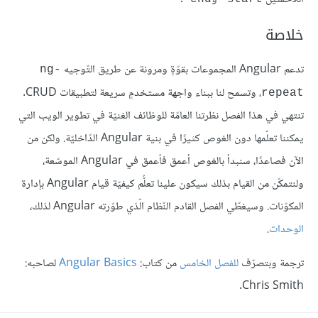
خلاصة
تدعم Angular المجموعات بقوّةٍ ومرونة عن طريق التّوجيه
ng-
، وتسمح لنا ببناء واجهة مستخدمٍ سريعة لتطبيقات CRUD.
repeat
تنتهي في هذا الفصل نظرتنا العامّة للوظائف الغنيّة في تطوير الويب التي
يمكننا تعلّمها دون الغوص كثيرًا في بنية Angular الدّاخليّة. ولكن من
الآن فصاعدًا، سنبدأ بالغوص أعمق فأعمق في Angular الموسّعة،
ولنتمكّن من القيام بذلك سيكون علينا تعلُّم كيفيّة قيام Angular بإدارة
المكوّنات. وسيغطّي الفصل القادم النّظام الّذي طوّرته Angular لذلك،
الوحدات
.
ترجمة وبتصرّف
للفصل الخامس
من كتاب:
Angular Basics
لصاحبه:
Chris Smith.