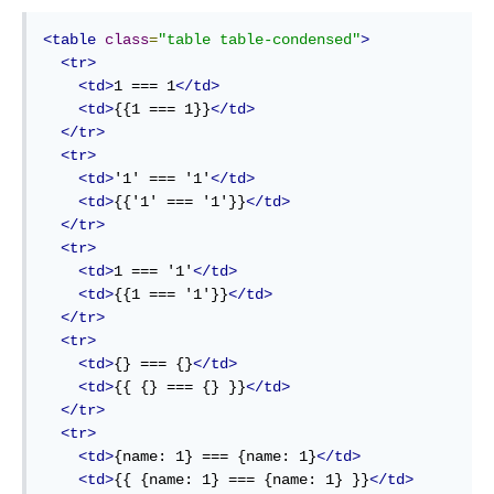
<table
class
=
"table table-condensed"
>
<tr>
<td>
1 === 1
</td>
<td>
{{1 === 1}}
</td>
</tr>
<tr>
<td>
'1' === '1'
</td>
<td>
{{'1' === '1'}}
</td>
</tr>
<tr>
<td>
1 === '1'
</td>
<td>
{{1 === '1'}}
</td>
</tr>
<tr>
<td>
{} === {}
</td>
<td>
{{ {} === {} }}
</td>
</tr>
<tr>
<td>
{name: 1} === {name: 1}
</td>
<td>
{{ {name: 1} === {name: 1} }}
</td>