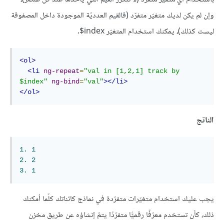
وإن لم يكن لديك متغيّر متفرّد (فالقيم العدديّة الموجودة داخل المصفوفة
ليست كذلك)، يمكنك استخدام المتغيّر index$.
<ol>
<li
ng-repeat
=
"val in [1,2,1] track by 
$index"
ng-bind
=
"val"
></li>
</ol>
الناتج
1.
1
2.
2
3.
1
يجب عليك استخدام متغيّرات متفرّدة في نماذج كائناتك كلّما أمكنك
ذلك، كأن تستخدم معرّفًا رقميًّا متفرّدًا يتمّ إنشاؤه عن طريق مخزن