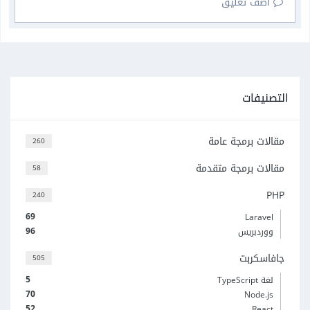
أضف تعليق
التصنيفات
مقالات برمجة عامة
260
مقالات برمجة متقدمة
58
PHP
240
69
Laravel
96
ووردبريس
جافاسكربت
505
5
لغة TypeScript
70
Node.js
52
React