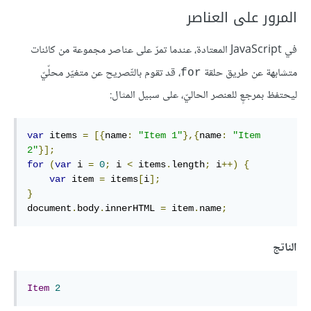
المرور على العناصر
في JavaScript المعتادة، عندما تمرّ على عناصر مجموعة من كائنات
متشابهة عن طريق حلقة
، قد تقوم بالتّصريح عن متغيّر محلّيّ
for
ليحتفظ بمرجعٍ للعنصر الحاليّ، على سبيل المثال:
var
 items 
=
[{
name
:
"Item 1"
},{
name
:
"Item 
2"
}];
for
(
var
 i 
=
0
;
 i 
<
 items
.
length
;
 i
++)
{
var
 item 
=
 items
[
i
];
}
document
.
body
.
innerHTML 
=
 item
.
name
;
الناتج
Item
2