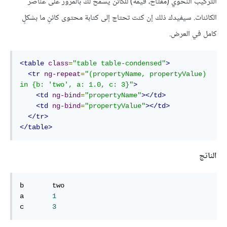
التركيب النّحوي (مفتاح، قيمة) للكائن يسمح لك بالمرور على عناصر
الكائنات. سيفيدك ذلك إن كنت تحتاج إلى كتابة محتوى كائنٍ ما بشكلٍ
كامل في العرض.
<table
class
=
"table table-condensed"
>
<tr
ng-repeat
=
"(propertyName, propertyValue) 
in {b: 'two', a: 1.0, c: 3}"
>
<td
ng-bind
=
"propertyName"
></td>
<td
ng-bind
=
"propertyValue"
></td>
</tr>
</table>
الناتج
b	two

a	
1
c	
3