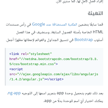
إفراد فصلٍ كاملٍ لها، كما سنرى الآن.
التهيئة
قمنا سابقًا بتضمين
المكتبة المستضافة عند Google
في رأس مستندات
HTML الخاصة بأمثلة الفصول السابقة، وسنضيف في هذا الفصل
أسلوب
Bootstrap
في تنسيق الجداول والقوائم لإعطائها مظهرًا أجمل.
<link
rel
=
"stylesheet"
href
=
"//netdna.bootstrapcdn.com/bootstrap/3.3.
5/css/bootstrap.min.css"
>
<script
src
=
"//ajax.googleapis.com/ajax/libs/angularjs
/1.4.2/angular.js"
></script>
بعد ذلك نقوم بتحميل وحدة
بتمرير اسمها إلى التّوجيه
ng-app
.
app
يمكنك اختيار أيّ اسم للوحدة بدلًا من
.
app