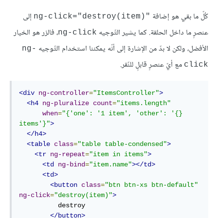
كُلّ ما بقي هو إضافة
إلى
"(ng-click="destroy(item
عنصرٍ ما داخل الحلقة. كما يشير التّوجيه
، فالزر هو الخيار
ng-click
الأفضل، ولكن لا بدّ من الإشارة إلى أنّه يمكننا استخدام التّوجيه
ng-
مع أيّ عنصرٍ قابلٍ للنّقر.
click
<div
ng-controller
=
"ItemsController"
>
<h4
ng-pluralize
count
=
"items.length"
when
=
"{'one': '1 item', 'other': '{} 
items'}"
>
</h4>
<table
class
=
"table table-condensed"
>
<tr
ng-repeat
=
"item in items"
>
<td
ng-bind
=
"item.name"
></td>
<td>
<button
class
=
"btn btn-xs btn-default"
ng-click
=
"destroy(item)"
>
          destroy

</button>