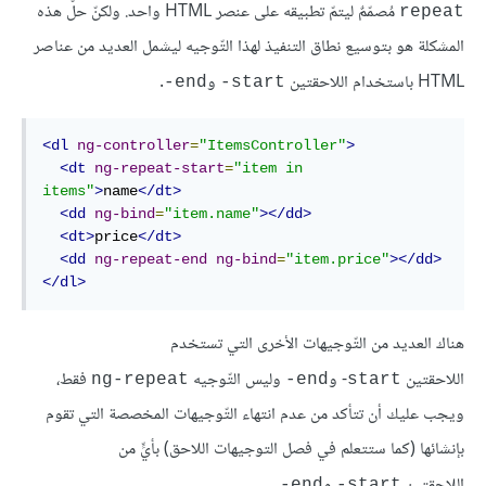
مُصمّمٌ ليتمّ تطبيقه على عنصر HTML واحد. ولكنّ حلّ هذه
repeat
المشكلة هو بتوسيع نطاق التنفيذ لهذا التّوجيه ليشمل العديد من عناصر
HTML باستخدام اللاحقتين
و
.
end-
start-
<dl
ng-controller
=
"ItemsController"
>
<dt
ng-repeat-start
=
"item in 
items"
>
name
</dt>
<dd
ng-bind
=
"item.name"
></dd>
<dt>
price
</dt>
<dd
ng-repeat-end
ng-bind
=
"item.price"
></dd>
</dl>
هناك العديد من التّوجيهات الأخرى التي تستخدم
اللاحقتين
- و
وليس التّوجيه
فقط،
ng-repeat
end-
start
ويجب عليك أن تتأكد من عدم انتهاء التّوجيهات المخصصة التي تقوم
بإنشائها (كما ستتعلم في فصل التوجيهات اللاحق) بأيٍّ من
اللاحقتين
و
.
end-
start-