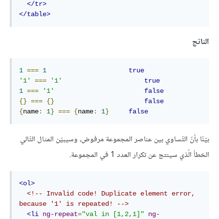
</tr>
</table>
الناتج
1
===
1
true
'1'
===
'1'
true
1
===
'1'
false
{}
===
{}
false
{
name
:
1
}
===
{
name
:
1
}
false
بيّنّا بأنّ التّساوي بين عناصر المجموعة مرفوض، وسيبيّن المثال التّالي
الخطأ الّذي سينتج عن تكرار العدد 1 في المجموعة.
<ol>
<!-- Invalid code! Duplicate element error, 
because '1' is repeated! -->
<li
ng-repeat
=
"val in [1,2,1]"
ng-