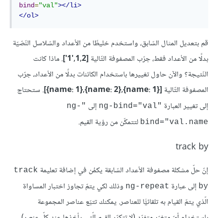
bind
=
"val"
></li>
</ol>
قم بتعديل المثال السّابق، واستخدم خليطًا من الأعداد والسّلاسل النّصّيّة
بدلًا من الأعداد فقط، جرّب المصفوفة التّالية
[1,2,'1']
. ماذا كانت
النّتيجة؟ والآن حاول تغييرها باستخدام الكائنات بدلًا من الأعداد، جرّب
المصفوفة التّالية
[{name: 1},{name: 2},{name: 1}]
. ستحتاج
إلى تغيير العبارة
إلى
"ng-
"ng-bind="val
لتتمكّن من رؤية القيم.
bind="val.name
track by
إنّ حلّ مشكلة مصفوفة الأعداد السّابقة يكمُن في إضافة تعليمة
track
إلى عبارة
وذلك لكي يتمّ تجاوز اختبار المساواة
ng-repeat
by
الّذي يتمّ القيام به تلقائيًّا للعناصر. يمكنك تتبّع عناصر المجموعة
باستخدام أيّ متغيّر متفرّد (لا تتكرّر القيم الّتي يأخذها عند كلّ عنصر)،