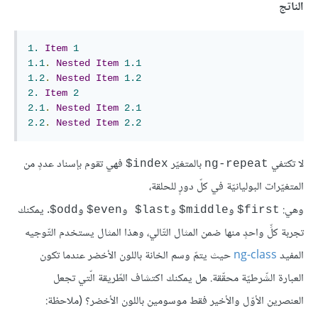
الناتج
1.
Item
1
1.1
.
Nested
Item
1.1
1.2
.
Nested
Item
1.2
2.
Item
2
2.1
.
Nested
Item
2.1
2.2
.
Nested
Item
2.2
لا تكتفي
بالمتغيّر
فهي تقوم بإسناد عددٍ من
index$
ng-repeat
المتغيّرات البوليانيّة في كلّ دورٍ للحلقة،
وهي:
و
و
و
و
. يمكنك
odd$
even$
last$
middle$
first$
تجربة كلِّ واحدٍ منها ضمن المثال التّالي، وهذا المثال يستخدم التّوجيه
المفيد
ng-class
حيث يتمّ وسم الخانة باللون الأخضر عندما تكون
العبارة الشّرطيّة محقّقة. هل يمكنك اكتشاف الطّريقة الّتي تجعل
العنصرين الأوّل والأخير فقط موسومين باللون الأخضر؟ (ملاحظة: