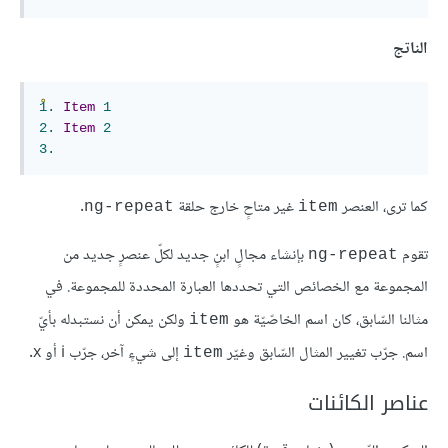
الناتج
1.
Item
1
2.
Item
2
3.
كما ترى، العنصر
غير متاحٍ خارج حلقة
.
ng-repeat
item
تقوم
بإنشاء مجالٍ ابنٍ جديد لكلّ عنصرٍ جديد من
ng-repeat
المجموعة مع الخصائص التي تحددها العبارة المحددة للمجموعة. في
مثالنا السّابق، كان اسم الخاصّيّة هو
ولكن يمكن أن نستبدله بأيّ
item
اسم. جرّب تغيير المثال السّابق وغيّر
إلى شيءٍ آخر، جرّب i أو x.
item
عناصر الكائنات