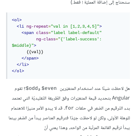
ستحتاج إلى إضافة العمليّة ! فقط.)
<ol>
<li
ng-repeat
=
"val in [1,2,3,4,5]"
>
<span
class
=
"label label-default"
ng-class
=
"{'label-success': 
$middle}"
>
      {{val}}

</span>
</li>
</ol>
هل لاحظت شيئًا عند استخدام المتغيّرين
و
؟ تقوم
odd$
even$
Angular بتحديد قيمة المتغيّرات وفق الطّريقة التّقليديّة التي تعتمد
بدء التّرقيم من الصّفر في حلقات
. قد لا يبدو الأمر مثيرًا للاهتمام
for
للوهلة الأولى، ولكن لو لاحظت جيّدًا فترقيم العناصر يبدأ من الصّفر بينما
يبدأ ترقيم القائمة المرتّبة من الواحد، وهذا يعني أنّ