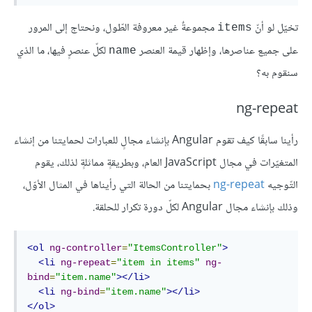
تخيّل لو أنّ
مجموعةٌ غير معروفة الطّول، ونحتاج إلى المرور
items
على جميع عناصرها، وإظهار قيمة العنصر
لكلّ عنصرٍ فيها، ما الذي
name
سنقوم به؟
ng-repeat
رأينا سابقًا كيف تقوم Angular بإنشاء مجالٍ للعبارات لحمايتنا من إنشاء
المتغيّرات في مجال JavaScript العام، وبطريقةٍ مماثلةٍ لذلك، يقوم
التّوجيه
ng-repeat
بحمايتنا من الحالة التي رأيناها في المثال الأوّل،
وذلك بإنشاء مجال Angular لكلّ دورة تكرار للحلقة.
<ol
ng-controller
=
"ItemsController"
>
<li
ng-repeat
=
"item in items"
ng-
bind
=
"item.name"
></li>
<li
ng-bind
=
"item.name"
></li>
</ol>