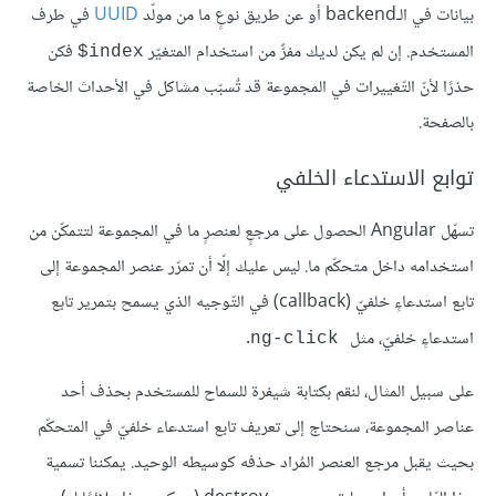
بيانات في الـbackend أو عن طريق نوعٍ ما من مولّد
UUID
في طرف
المستخدم. إن لم يكن لديك مفرٌّ من استخدام المتغيّر
فكن
index$
حذرًا لأنّ التّغييرات في المجموعة قد تٌسبّب مشاكل في الأحداث الخاصة
بالصفحة.
توابع الاستدعاء الخلفي
تسهّل Angular الحصول على مرجعٍ لعنصرٍ ما في المجموعة لتتمكّن من
استخدامه داخل متحكّم ما. ليس عليك إلّا أن تمرّر عنصر المجموعة إلى
تابع استدعاءٍ خلفيّ (callback) في التّوجيه الذي يسمح بتمرير تابع
استدعاءٍ خلفيّ، مثل
.
ng-click
على سبيل المثال، لنقم بكتابة شيفرة للسماح للمستخدم بحذف أحد
عناصر المجموعة، سنحتاج إلى تعريف تابع استدعاء خلفيّ في المتحكّم
بحيث يقبل مرجع العنصر المُراد حذفه كوسيطه الوحيد. يمكننا تسمية