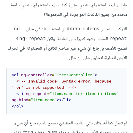
ماذا لو أردنا استخراج عنصرٍ معيّن؟ كيف نقوم باستخراج عنصرٍ له اسمٌ
محدّد من جميع الكائنات الموجودة في المجموعة؟
التركيب النحوي item in items الذي استخدمناه في مثال
ng-
السابق، يشبه كثيرًا باني القائمة، ولكنّ
لا
ng-repeat
repeat
تسمح للأسف بإرجاع أيّ شيءٍ غير عناصر الكائن أو المصفوفة في الطرف
الأيمن للعبارة، لنحاول على أيّ حال.
<ol
ng-controller
=
"ItemsController"
>
<!-- Invalid code! Syntax error, because 
'for' is not supported! -->
<li
ng-repeat
=
"item.name for item in items"
ng-bind
=
"item.name"
></li>
</ol>
لم تعمل كما أخبرتك. باني القائمة الحقيقيّ يسمح لك بإرجاع أيّ شيء
تريده من التعداد الأصليّ، عادةً باستخدام الكلمة المفتاحيّة for. تقدّم