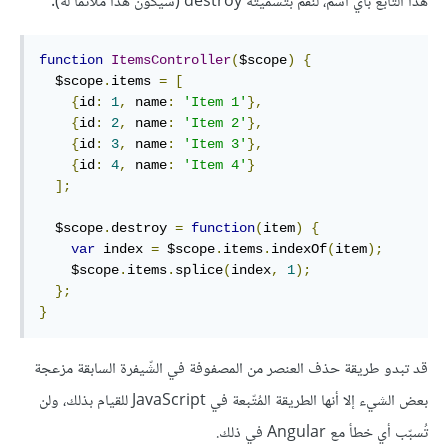
هذا التّابع بأي اسم، لنقم بتسميته destroy (سيكون هذا ملائمًا له).
function
ItemsController
(
$scope
)
{
  $scope
.
items 
=
[
{
id
:
1
,
 name
:
'Item 1'
},
{
id
:
2
,
 name
:
'Item 2'
},
{
id
:
3
,
 name
:
'Item 3'
},
{
id
:
4
,
 name
:
'Item 4'
}
];
  $scope
.
destroy 
=
function
(
item
)
{
var
 index 
=
 $scope
.
items
.
indexOf
(
item
);
    $scope
.
items
.
splice
(
index
,
1
);
};
}
قد تبدو طريقة حذف العنصر من المصفوفة في الشّيفرة السابقة مزعجة
بعض الشيء إلا أنها الطريقة المُتّبعة في JavaScript للقيام بذلك، ولن
تُسبّب أي خطأ مع Angular في ذلك.