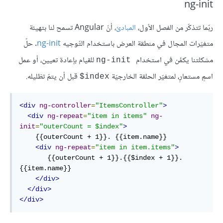
ng-init
ربّما تتذكّر من الفصل الأول،
المبادئ
، أنّ Angular تسمح لنا بتهيئة
متغيّرات المجال في منطقة العرض باستخدام التّوجيه
ng-init
. حلّ
مشكلتنا يكمُن في استخدام
للقيام بإعادة تعيين، أو عمل
ng-init
اسمٍ مستعارٍ، لمتغيّر الحلقة الخارجيّة
قبل أن يتمّ تظليله.
index$
<div
ng-controller
=
"ItemsController"
>
<div
ng-repeat
=
"item in items"
ng-
init
=
"outerCount = $index"
>
    {{outerCount + 1}}. {{item.name}}

<div
ng-repeat
=
"item in item.items"
>
       {{outerCount + 1}}.{{$index + 1}}. 
{{item.name}}

</div>
</div>
</div>