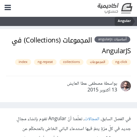
Angular
المجموعات (Collections) في
أساسيات angularjs
AngularJS
ng-click
المجموعات
collections
ng-repeat
index
بواسطة مصطفى عطا العايش
13 أكتوبر 2015
في الفصل السابق،
المجالات
، تعلّمنا أنّ Angular تقوم بإنشاء مجالٍ
جديد في كلّ مرّةٍ يتمّ فيها استدعاء الباني الخاصّ بالمتحكّم عن