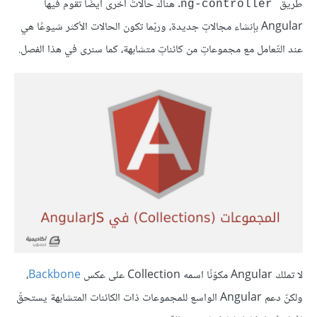
طريق
. هناك حالاتٌ أخرى أيضًا تقوم فيها
ng-controller
Angular بإنشاء مجالاتٍ جديدة، وربّما تكون الحالات الأكثر شيوعًا هي
عند التّعامل مع مجموعاتٍ من كائناتٍ متشابهة، كما سنرى في هذا الفصل.
لا تملك Angular مكوّنًا اسمه Collection على عكس
Backbone
،
ولكنّ دعم Angular الواسع للمجموعات ذات الكائنات المتشابهة يستحقّ