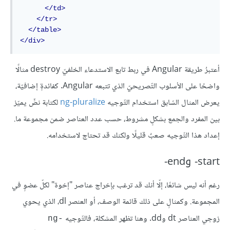
</td>
</tr>
</table>
</div>
أعتبرُ طريقة Angular في ربط تابع الاستدعاء الخلفيّ destroy مثالًا
واضحًا على الأسلوب التّصريحيّ الذي تتبعه Angular. كفائدةٍ إضافيّة،
يعرض المثال السّابق استخدام التّوجيه
ng-pluralize
لكتابة نصٍّ يميّز
بين المفرد والجمع بشكلٍ مشروط، حسب عدد العناصر ضمن مجموعة ما.
إعداد هذا التّوجيه صعبٌ قليلًا ولكنك قد تحتاج لاستخدامه.
start- وend-
رغم أنه ليس شائعًا، إلّا أنك قد ترغب بإخراج عناصر "إخوة" لكلّ عضوٍ في
المجموعة. وكمثالٍ على ذلك قائمة الوصف، أو العنصر dl، الذي يحوي
زوجي العناصر dt وdd. وهنا تظهر المشكلة، فالتّوجيه
ng-