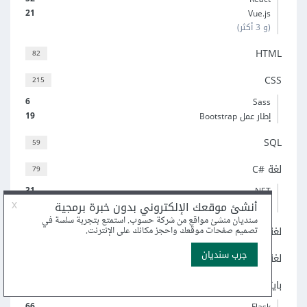
21
Vue.js
(و 3 أكثر)
HTML
82
CSS
215
6
Sass
19
إطار عمل Bootstrap
SQL
59
لغة C#‎
79
31
‎.NET
28
منصة Xamarin
لغة C++‎
68
لغة C
45
بايثون
297
66
Flask