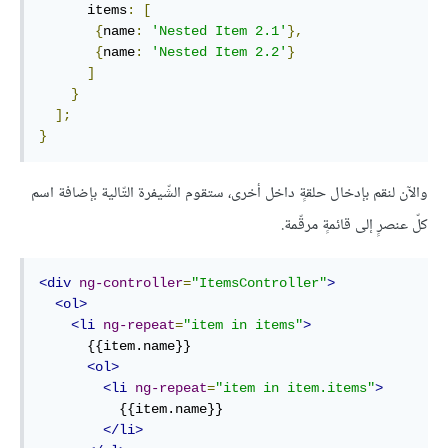
      items
:
[
{
name
:
'Nested Item 2.1'
},
{
name
:
'Nested Item 2.2'
}
]
}
];
}
والآن لنقم بإدخال حلقةٍ داخل أخرى، ستقوم الشّيفرة التّالية بإضافة اسم
كلّ عنصرٍ إلى قائمةٍ مرقّمة.
<div
ng-controller
=
"ItemsController"
>
<ol>
<li
ng-repeat
=
"item in items"
>
      {{item.name}}

<ol>
<li
ng-repeat
=
"item in item.items"
>
          {{item.name}}

</li>