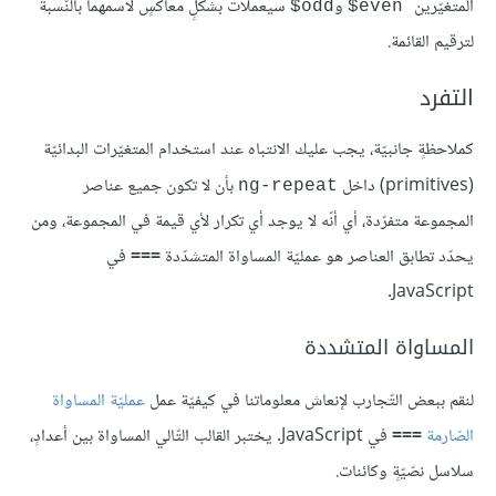
المتغيّرين
و
سيعملات بشكلٍ معاكسٍ لاسمهما بالنّسبة
odd$
even$
لترقيم القائمة.
التفرد
كملاحظةٍ جانبيّة، يجب عليك الانتباه عند استخدام المتغيّرات البدائيّة
(primitives) داخل
بأن لا تكون جميع عناصر
ng-repeat
المجموعة متفرّدة، أي أنّه لا يوجد أي تكرار لأي قيمة في المجموعة، ومن
يحدّد تطابق العناصر هو عمليّة المساواة المتشدّدة
===
في
JavaScript.
المساواة المتشددة
لنقم ببعض التّجارب لإنعاش معلوماتنا في كيفيّة عمل
عمليّة المساواة
الصّارمة
===
في JavaScript. يختبر القالب التّالي المساواة بين أعدادٍ،
سلاسل نصّيّةٍ وكائنات.