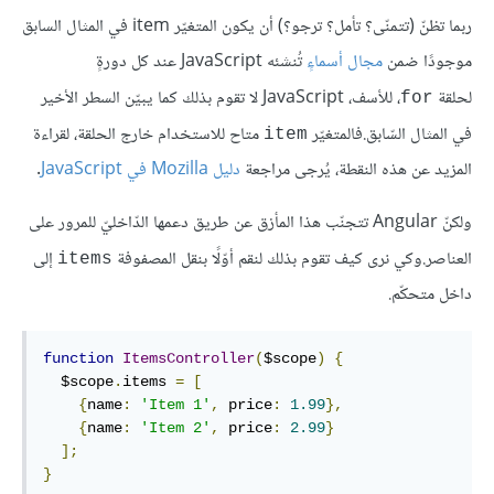
ربما تظنّ (تتمنّى؟ تأمل؟ ترجو؟) أن يكون المتغيّر item في المثال السابق
موجودًا ضمن
مجال أسماءٍ
تُنشئه JavaScript عند كل دورةٍ
لحلقة
، للأسف، JavaScript لا تقوم بذلك كما يبيّن السطر الأخير
for
في المثال السّابق.فالمتغيّر
متاح للاستخدام خارج الحلقة، لقراءة
item
المزيد عن هذه النقطة، يُرجى مراجعة
دليل Mozilla في JavaScript
.
ولكنّ Angular تتجنّب هذا المأزق عن طريق دعمها الدّاخليّ للمرور على
العناصر.وكي نرى كيف تقوم بذلك لنقم أوّلًا بنقل المصفوفة
إلى
items
داخل متحكّم.
function
ItemsController
(
$scope
)
{
  $scope
.
items 
=
[
{
name
:
'Item 1'
,
 price
:
1.99
},
{
name
:
'Item 2'
,
 price
:
2.99
}
];
}