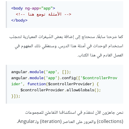
<body
ng-app
=
"app"
>
<!-- الأمثلة توضع هنا -->
</body>
كما شرحنا سابقًا، سنحتاج إلى إضافة بعض الشّيفرات المعيارية لنتجنّب
استخدام الوحدات في أمثلة هذا الدرس، وسنغطّي ذلك المفهوم في
الفصل القادم في هذا الكتاب.
angular
.
module
(
'app'
,
[]);
angular
.
module
(
'app'
).
config
([
'$controllerProv
ider'
,
function
(
$controllerProvider
)
{
    $controllerProvider
.
allowGlobals
();
}]);
نحن جاهزون الآن لنتقدّم في استكشافنا التّفاعليّ للمجموعات
(collections) والمرور على العناصر (iteration) ولـAngular.