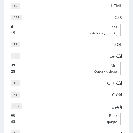
HTML
82
CSS
215
6
Sass
19
إطار عمل Bootstrap
SQL
59
لغة C#‎
79
31
‎.NET
28
منصة Xamarin
لغة C++‎
68
لغة C
45
بايثون
297
66
Flask
43
Django