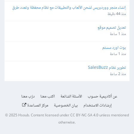
إنشاء متجر ووردبريس لشحن الألعاب والتطبيقات مع نظام محفظة وتعدد طرق 
الدفع
منذ 44 دقيقة
تعديل تصميم موقع
منذ 1 ساعة
بوت اورد سستم
منذ 1 ساعة
تطوير نظام SalesBuzz
منذ 2 ساعة
عن أكاديمية حسوب
الأسئلة الشائعة
اكتب معنا
درّب معنا
إرشادات الاستخدام
بيان الخصوصية
مركز المساعدة
© 2025
Hsoub
.
Content licensed under
CC BY-NC-SA 4.0
unless mentioned
otherwise.