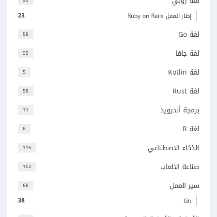
لغة روبي
50
23
إطار العمل Ruby on Rails
لغة Go
58
لغة جافا
95
لغة Kotlin
5
لغة Rust
58
برمجة أندرويد
11
لغة R
6
الذكاء الاصطناعي
115
صناعة الألعاب
102
سير العمل
68
38
Git