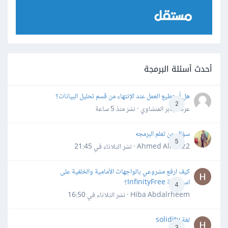
أحدث أسئلة البرمجة
هل أستطيع العمل عند الإنتهاء من قسم تحليل البيانات؟
2
عرفه جابر المنشاوي · نشر
منذ 5 ساعة
سؤال عن تعلم البرمجه
5
Ahmed Alhafiz2 · نشر
الثلاثاء في 21:45
كيف ارفع مشروعي بالواجهات الأمامية والخلفية على
استضافة InfinityFree؟
4
Hiba Abdalrheem · نشر
الثلاثاء في 16:50
لغة solidity
3