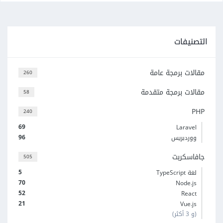
التصنيفات
مقالات برمجة عامة
260
مقالات برمجة متقدمة
58
PHP
240
69
Laravel
96
ووردبريس
جافاسكربت
505
5
لغة TypeScript
70
Node.js
52
React
21
Vue.js
(و 3 أكثر)