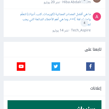
Hiba Abdalrheem · نشر
20 يوليو
ما هي أفضل المصادر المجانية (كورسات، كتب، أدوات) لتعلّم
واحترام لغة C++، وما هي أهم الأخطاء الشائعة التي يجب
4
تجنبها؟
Tech_Aspire · نشر
14 يوليو
تابعنا على
إعلانات